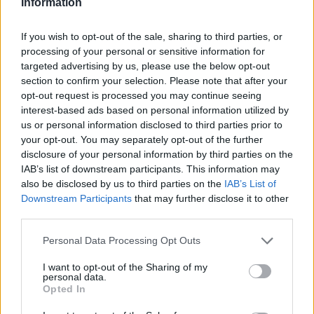
Information
#732137
4 Ιουνίου 2026 21:13
Θα παρουν το ΚΑΑΝ , δεν πειραζει.
If you wish to opt-out of the sale, sharing to third parties, or
processing of your personal or sensitive information for
Reply
1
targeted advertising by us, please use the below opt-out
section to confirm your selection. Please note that after your
opt-out request is processed you may continue seeing
interest-based ads based on personal information utilized by
us or personal information disclosed to third parties prior to
your opt-out. You may separately opt-out of the further
disclosure of your personal information by third parties on the
IAB’s list of downstream participants. This information may
also be disclosed by us to third parties on the
IAB’s List of
Ροή Ειδήσεων
Downstream Participants
that may further disclose it to other
third parties.
Please note that this website/app uses one or more Google
Personal Data Processing Opt Outs
services and may gather and store information including but
Τραγικό ρεκόρ, ο χειρότερος μήνας
not limited to your visit or usage behaviour. You may click to
I want to opt-out of the Sharing of my
personal data.
grant or deny consent to Google and its third-party tags to
απωλειών αμάχων από το 2022 στον
Opted In
use your data for below specified purposes in below Google
πόλεμο Ρωσίας-Ουκρανίας
consent section.