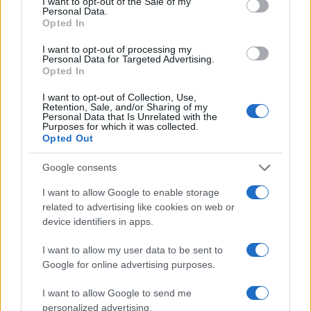
I want to opt-out of the Sale of my
Personal Data.
Opted In
21:20
I want to opt-out of processing my
Personal Data for Targeted Advertising.
Opted In
ΑΝΑΛΥΣΗ: To ραντάρ EL/M‑2084, ο
I want to opt-out of Collection, Use,
πολυλειτουργικός αισθητήρας της
Retention, Sale, and/or Sharing of my
«Ασπίδας του Αχιλλέα»
Personal Data that Is Unrelated with the
Purposes for which it was collected.
Opted Out
21:05
Google consents
I want to allow Google to enable storage
related to advertising like cookies on web or
Η Τουρκική αμυντική βιομηχανία
device identifiers in apps.
εξαπλώνεται στη Λατινική Αμερική –
αποτύπωμα ήδη σε Χιλή, Βραζιλία,
I want to allow my user data to be sent to
Εκουαδόρ, Κολομβία, Αργεντινή
Google for online advertising purposes.
I want to allow Google to send me
20:20
personalized advertising.