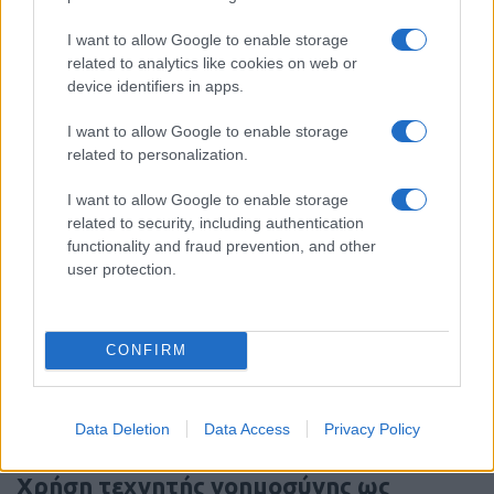
I want to allow Google to enable storage
related to analytics like cookies on web or
ΣΑΝ ΣΗΜΕΡΑ – 5 Αυγούστου 1964:
device identifiers in apps.
Επιχείρηση “Pierce Arrow”, η
Αεροπορία των ΗΠΑ “μπαίνει” στο
I want to allow Google to enable storage
Βιετνάμ
related to personalization.
I want to allow Google to enable storage
20:01
related to security, including authentication
functionality and fraud prevention, and other
user protection.
Ρομποτικοί πυροσβέστες: Τα Εμιράτα
δείχνουν το δρόμο – φωτό και βίντεο
CONFIRM
19:40
Data Deletion
Data Access
Privacy Policy
Χρήση τεχνητής νοημοσύνης ως