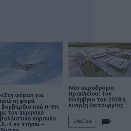
Νέο αεροδρόμιο
Ηρακλείου: Τον
«Στη φόρα» για
Νοέμβριο του 2028 η
πρώτη φορά
έναρξη λειτουργίας
βομβαρδιστικό H-6N
με τον πυρηνικό
βαλλιστικό πύραυλο
0
07/08/2026
JL-1 εν πτήσει –
Βίντεο