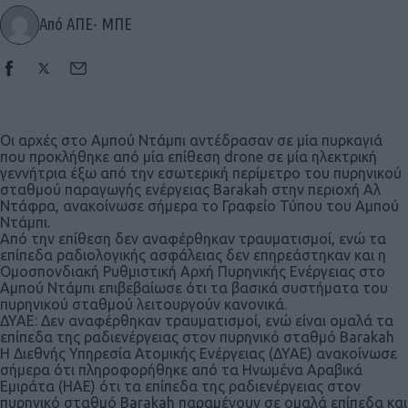
Από ΑΠΕ- ΜΠΕ
Οι αρχές στο Αμπού Ντάμπι αντέδρασαν σε μία πυρκαγιά
που προκλήθηκε από μία επίθεση drone σε μία ηλεκτρική
γεννήτρια έξω από την εσωτερική περίμετρο του πυρηνικού
σταθμού παραγωγής ενέργειας Barakah στην περιοχή Αλ
Ντάφρα, ανακοίνωσε σήμερα το Γραφείο Τύπου του Αμπού
Ντάμπι.
Από την επίθεση δεν αναφέρθηκαν τραυματισμοί, ενώ τα
επίπεδα ραδιολογικής ασφάλειας δεν επηρεάστηκαν και η
Ομοσπονδιακή Ρυθμιστική Αρχή Πυρηνικής Ενέργειας στο
Αμπού Ντάμπι επιβεβαίωσε ότι τα βασικά συστήματα του
πυρηνικού σταθμού λειτουργούν κανονικά.
ΔΥΑΕ: Δεν αναφέρθηκαν τραυματισμοί, ενώ είναι ομαλά τα
επίπεδα της ραδιενέργειας στον πυρηνικό σταθμό Barakah
Η Διεθνής Υπηρεσία Ατομικής Ενέργειας (ΔΥΑΕ) ανακοίνωσε
σήμερα ότι πληροφορήθηκε από τα Ηνωμένα Αραβικά
Εμιράτα (ΗΑΕ) ότι τα επίπεδα της ραδιενέργειας στον
πυρηνικό σταθμό Barakah παραμένουν σε ομαλά επίπεδα και