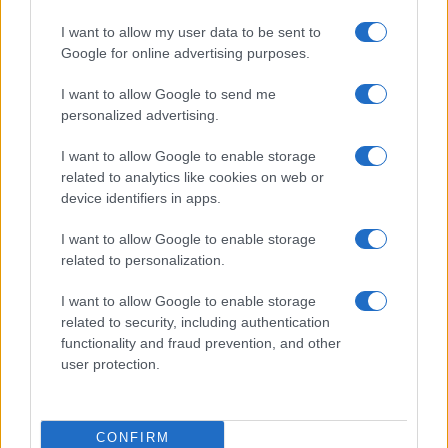
To νέο ελικόπτερο NH90 Standard 2:
I want to allow my user data to be sent to
Ψηφιακή εξέλιξη για τις ειδικές δυνάμεις
Google for online advertising purposes.
I want to allow Google to send me
12:58
personalized advertising.
I want to allow Google to enable storage
related to analytics like cookies on web or
Υεμένη: Τουλάχιστον 30 νεκροί
device identifiers in apps.
στρατιώτες σε μαζικές επιθέσεις των
Χούθι
I want to allow Google to enable storage
related to personalization.
12:40
I want to allow Google to enable storage
related to security, including authentication
functionality and fraud prevention, and other
user protection.
Πύραυλοι AIM-260 για την Αυστραλία, η
πρώτη διεθνής παραγγελία του νέου
όπλου αέρος-αέρος
CONFIRM