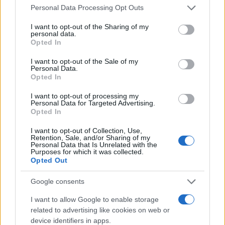
14:01
Please note that this website/app uses one or more Google
Personal Data Processing Opt Outs
services and may gather and store information including but
not limited to your visit or usage behaviour. You may click to
I want to opt-out of the Sharing of my
personal data.
grant or deny consent to Google and its third-party tags to
«Στη φόρα» για πρώτη φορά
Opted In
use your data for below specified purposes in below Google
βομβαρδιστικό H-6N με τον πυρηνικό
consent section.
I want to opt-out of the Sale of my
βαλλιστικό πύραυλο JL-1 εν πτήσει –
Personal Data.
Βίντεο
Opted In
I want to opt-out of processing my
Personal Data for Targeted Advertising.
13:13
Opted In
I want to opt-out of Collection, Use,
Retention, Sale, and/or Sharing of my
Personal Data that Is Unrelated with the
Νέο αεροδρόμιο Ηρακλείου: Τον
Purposes for which it was collected.
Νοέμβριο του 2028 η έναρξη
Opted Out
λειτουργίας
Google consents
13:02
I want to allow Google to enable storage
related to advertising like cookies on web or
device identifiers in apps.