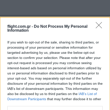
Ροή Ειδήσεων
flight.com.gr -
Do Not Process My Personal
Information
If you wish to opt-out of the sale, sharing to third parties, or
Το Ιράν προειδοποιεί για μαζικές
processing of your personal or sensitive information for
επιθέσεις τις χώρες του Κόλπου
targeted advertising by us, please use the below opt-out
section to confirm your selection. Please note that after your
opt-out request is processed you may continue seeing
14:20
interest-based ads based on personal information utilized by
us or personal information disclosed to third parties prior to
your opt-out. You may separately opt-out of the further
disclosure of your personal information by third parties on the
ΣΑΝ ΣΗΜΕΡΑ – 7 Αυγούστου 626: Η
IAB’s list of downstream participants. This information may
Κωνσταντινούπολη σώζεται από
also be disclosed by us to third parties on the
IAB’s List of
Αβάρους και Πέρσες
Downstream Participants
that may further disclose it to other
third parties.