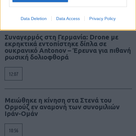
12:16
Data Deletion
Data Access
Privacy Policy
Συναγερμός στη Γερμανία: Drone με
εκρηκτικά εντοπίστηκε δίπλα σε
ουκρανικό Antonov – Έρευνα για πιθανή
ρωσική δολιοφθορά
12:07
Μειώθηκε η κίνηση στα Στενά του
Ορμούζ εν αναμονή των συνομιλιών
Ιράν-Ομάν
10:56