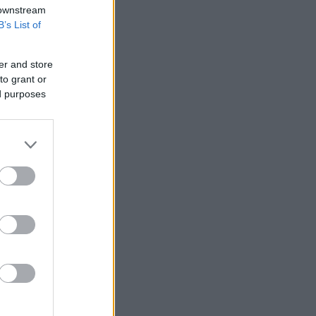
 downstream
μόνο το
B’s List of
er and store
to grant or
ed purposes