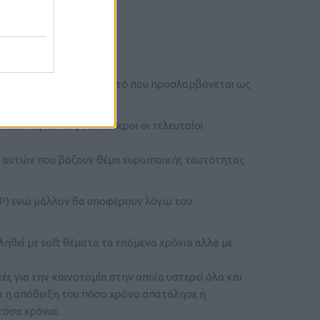
ό και η αντίδραση σε αυτό που προσλαμβάνεται ως
αλιστές και οι φιλελευθεροι οι τελευταίοι
ι αυτών που βάζουν θέμα ευρωπαικής ταυτότητας
PP) ενώ μάλλον θα υποφέρουν λόγω του
ληθεί με soft θέματα τα επόμενα χρόνια αλλά με
ικές για την καινοτομία στην οποία υστερεί όλο και
αι η απόδειξη του πόσο χρόνο σπατάλησε η
όσα χρόνια.