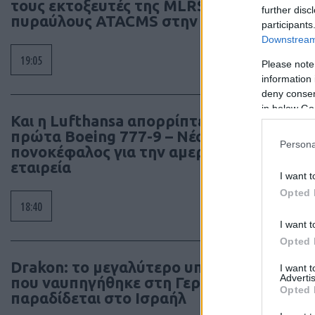
τους εκτοξευτές της MLRS και τους
further disc
διατη
πυραύλους ATACMS στην Ουκρανία
participants
συγγρ
Downstream 
19:05
Please note
information 
deny consent
in below Go
Και η Lufthansa απορρίπτει τα
πρώτα Boeing 777-9 – Νέος
Persona
πονοκέφαλος για την αμερικανική
εταιρεία
I want t
Opted 
18:40
I want t
Opted 
Drakon: το μεγαλύτερο υποβρύχιο
I want 
Advertis
που ναυπηγήθηκε στη Γερμανία
Opted 
παραδίδεται στο Ισραήλ