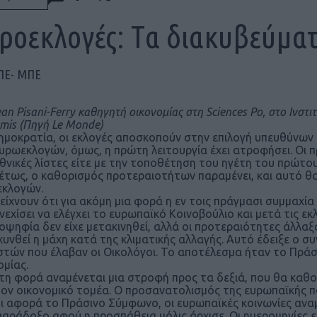
ροεκλογές: Tα διακυβεύματ
ΠΕ- ΜΠΕ
an Pisani-Ferry καθηγητή οικονομίας στη Sciences Po, στο Ινστιτ
mis (Πηγή
Le Monde)
ημοκρατία, οι εκλογές αποσκοπούν στην επιλογή υπευθύνων
υρωεκλογών, όμως, η πρώτη λειτουργία έχει ατροφήσει. Οι πρ
θνικές λίστες είτε με την τοποθέτηση του ηγέτη του πρώτο
έτως, ο καθορισμός προτεραιοτήτων παραμένει, και αυτό θ
κλογών.
είχνουν ότι για ακόμη μια φορά η εν τοις πράγμασι συμμαχί
νεχίσει να ελέγχει το ευρωπαϊκό Κοινοβούλιο και μετά τις εκ
ιοψηφία δεν είχε μετακινηθεί, αλλά οι προτεραιότητες άλλ
χυνθεί η μάχη κατά της κλιματικής αλλαγής. Αυτό έδειξε ο 
τών που έλαβαν οι Οικολόγοι. Το αποτέλεσμα ήταν το Πρά
ομίας.
τη φορά αναμένεται μια στροφή προς τα δεξιά, που θα καθο
τον οικονομικό τομέα. Ο προσανατολισμός της ευρωπαϊκής πολ
τι αφορά το Πράσινο Σύμφωνο, οι ευρωπαϊκές κοινωνίες αναμέ
 παράδοξο αφού η προσπάθεια μόλις άρχισε. Οι ημερομηνίες