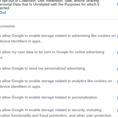
o opt-out of Collection, Use, Retention, Sale, and/or Sharing
Login
ersonal Data that Is Unrelated with the Purposes for which it
lected.
Out
Please login t
consents
6
COMMENTS
o allow Google to enable storage related to advertising like cookies on
evice identifiers in apps.
lost in space
(@lost-in-space)
Act
o allow my user data to be sent to Google for online advertising
5 Μαρτίου 2024 13:23
s.
Μια κοινωνία που στρέφετε δεξιά είναι μια γεροπαπαλιασμ
to allow Google to send me personalized advertising.
Reply
0
o allow Google to enable storage related to analytics like cookies on
evice identifiers in apps.
GeoMoust
(@geomoust)
Trusted Membe
o allow Google to enable storage related to personalization.
5 Μαρτίου 2024 18:36
Με Αυτιά (που ξέρει και από ημερομήνια και από οικονομ
o allow Google to enable storage related to security, including
Reply
2
cation functionality and fraud prevention, and other user protection.