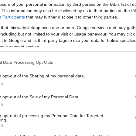
losure of your personal information by third parties on the IAB’s list of
ρεί το δικαίωμα ελέγχου των σχολίων, τα οποία εκφράζουν 
. This information may also be disclosed by us to third parties on the
IA
αφέα τους.
Participants
that may further disclose it to other third parties.
 that this website/app uses one or more Google services and may gath
including but not limited to your visit or usage behaviour. You may click 
 to Google and its third-party tags to use your data for below specifi
ogle consent section.
l Data Processing Opt Outs
o opt-out of the Sharing of my personal data.
In
o opt-out of the Sale of my Personal Data.
In
to opt-out of processing my Personal Data for Targeted
ing.
In