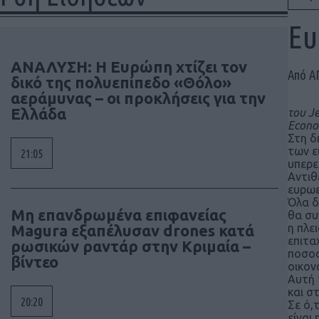
Eυ
ΑΝΑΛΥΣΗ: Η Ευρώπη χτίζει τον
Από Α
δικό της πολυεπίπεδο «Θόλο»
αεράμυνας – οι προκλήσεις για την
Ελλάδα
του Je
Econo
Στη δ
των ε
21:05
υπερε
Αντιθ
ευρωε
Όλα δ
Μη επανδρωμένα επιφανείας
θα συ
Magura εξαπέλυσαν drones κατά
η πλε
επιτα
ρωσικών ραντάρ στην Κριμαία –
ποσοσ
βίντεο
οικον
Αυτή 
και σ
20:20
Σε ό,
είναι