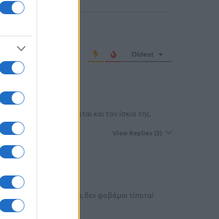
o comment
Oldest
ive Member
ένη κοινωνία που φοβάται και τον ίσκιο της.
View Replies
(3)
r
ία) στο Ευρωκοινοβούλιο, δεν φοβάμαι τίποτα!