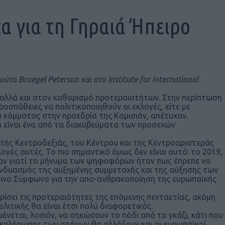
α για τη Γηραιά Ήπειρο
ούτο Bruegel Peterson και στο Institute for International
 αλλά και στον καθορισμό προτεραιοτήτων. Στην περίπτωση
οσπάθειες να πολιτικοποιηθούν οι εκλογές, είτε με
υ κόμματος στην προεδρία της Κομισιόν, απέτυχαν.
α είναι ένα από τα διακυβεύματα των προσεχών
α τής Κεντροδεξιάς, του Κέντρου και της Κεντροαριστεράς
λογές αυτές. Το πιο σημαντικό όμως δεν είναι αυτό: το 2019,
αξαν γιατί το μήνυμα των ψηφοφόρων ήταν πως έπρεπε να
συνδυασμός της αυξημένης συμμετοχής και της αύξησης των
σινο Σύμφωνο για την απο-ανθρακοποίηση της ευρωπαϊκής
ρίσει τις προτεραιότητες της επόμενης πενταετίας, ακόμη
ιτικής θα είναι έτσι πολύ διαφορετικός.
νεται, λοιπόν, να σηκώσουν το πόδι από το γκάζι, κάτι που
 εκπλήρωσης των στόχων θα αλλάξουν και οι ευρωπαϊκοί