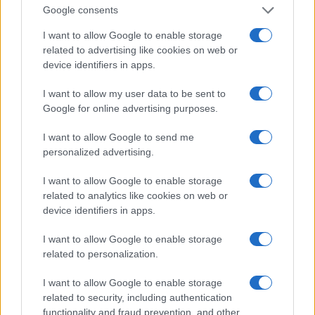
photos της 117 (“γράφουν” ωραία στο φακό), οι αξιολογότατες
Google consents
GBU-24 Paveway III LGB 2000 λιβρών δεν είναι κάτι που βλέπει
I want to allow Google to enable storage
κάποιος πολύ συχνά.
related to advertising like cookies on web or
device identifiers in apps.
Reply
5
I want to allow my user data to be sent to
Google for online advertising purposes.
I want to allow Google to send me
personalized advertising.
I want to allow Google to enable storage
related to analytics like cookies on web or
device identifiers in apps.
I want to allow Google to enable storage
related to personalization.
I want to allow Google to enable storage
related to security, including authentication
functionality and fraud prevention, and other