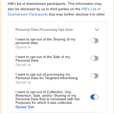
IAB’s list of downstream participants. This information may
Δεν ξερω τι αλλο να πω μακαρι να κανω λαθος. Δινουμε πολλα
also be disclosed by us to third parties on the
IAB’s List of
λεφτα ,ας αυξησουμε λιγο τα ποσα συντηρησης αν χρειαζεται.
Downstream Participants
that may further disclose it to other
third parties.
Reply
0
View Replies
(5)
Please note that this website/app uses one or more Google
Personal Data Processing Opt Outs
services and may gather and store information including but
not limited to your visit or usage behaviour. You may click to
I want to opt-out of the Sharing of my
Tazos
(@tazos)
Active Member
personal data.
grant or deny consent to Google and its third-party tags to
Opted In
#461546
25 Νοεμβρίου 2022 20:53
use your data for below specified purposes in below Google
consent section.
Όταν σου δείχνουν έτσι φορτωμένο και ετοιμοπόλεμο το
I want to opt-out of the Sale of my
Personal Data.
Phantom, σου πάει η καρδιά να το αποσύρεις;
Opted In
Reply
4
I want to opt-out of processing my
Personal Data for Targeted Advertising.
Opted In
Nikolaos
(@nikolaos)
Famed Member
I want to opt-out of Collection, Use,
Retention, Sale, and/or Sharing of my
#461792
26 Νοεμβρίου 2022 17:25
Personal Data that Is Unrelated with the
Purposes for which it was collected.
Από τις ωραιότερες φωτό οπλισμένων ελληνικών Φάντομ, ενώ
Opted Out
οι παλαιές GBU-8B/B HoBoS είναι σύνηθες θέαμα σε publicity