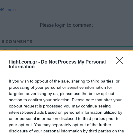
Login
Please login to comment
8
COMMENTS
Oldest
flight.com.gr -
Do Not Process My Personal
Information
ultorius
(@ultorius)
Trusted Member
#461536
25 Νοεμβρίου 2022 19:58
If you wish to opt-out of the sale, sharing to third parties, or
processing of your personal or sensitive information for
Δεν γνωριζω σε τι λειτουργικη κατασταση βρισκονται τα
targeted advertising by us, please use the below opt-out
αεροσκαφη οι πυραυλοι και οι δεξαμενες αλλα οπτικα φαινονται
section to confirm your selection. Please note that after your
παρατειμενα στην τυχη τους εδω και χρονια. Πραγματικα δεν
opt-out request is processed you may continue seeing
εχω δει σε χειροτερη κατασταση κανενα αεροσκαφος καμιας
interest-based ads based on personal information utilized by
αεροποριας. Μονο grafiti δεν εχει πανω του. Μου κανει εντυπωση
us or personal information disclosed to third parties prior to
που ειρωνευομαστε που τα τουρκικα ηταν καλοβαμμενα και
your opt-out. You may separately opt-out of the further
disclosure of your personal information by third parties on the
συμπερεναμε με καποιο τροπο οτι το κανουν για ξεκαρφωμα.