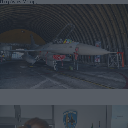
Πτερύγων Μάχης.