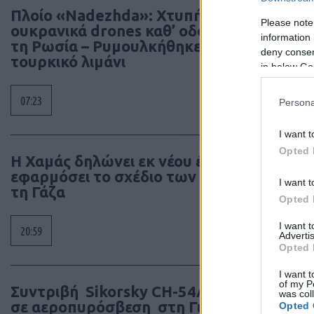
Πλοίο «Nadezhda»: Χτυπήθηκε από
Please note
ουκρανικά drones καθ’ οδόν προς
information 
τη Ρωσία – Ρυμουλκήθηκε σε
deny consent
τουρκικό λιμάνι
in below Go
07:23
Persona
I want t
Opted 
Η Χαμάς δηλώνει εκ νέου έτοιμη να
εφαρμόσει το σχέδιο των ΗΠΑ για
I want t
τη Γάζα
Opted 
I want 
20:59
Advertis
Opted 
I want t
of my P
Συντριβή Sikorsky CH-54A Tarhe
was col
σε αεροπυρόσβεση στη Γιούτα
Opted 