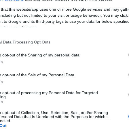
 that this website/app uses one or more Google services and may gath
including but not limited to your visit or usage behaviour. You may click 
 to Google and its third-party tags to use your data for below specifi
ogle consent section.
l Data Processing Opt Outs
Login
o opt-out of the Sharing of my personal data.
In
Please login t
o opt-out of the Sale of my Personal Data.
In
1
COMMENT
to opt-out of processing my Personal Data for Targeted
ing.
In
karpat
(@karpat)
Member
3 Απριλίου 2025 16:26
o opt-out of Collection, Use, Retention, Sale, and/or Sharing
ersonal Data that Is Unrelated with the Purposes for which it
Η ουτοπία της Τουρκίας δεν είναι να κατασκευάζει περι
lected.
ευρείας ατράκτου. Θα παράγουμε αεροσκάφη παρόμοια με α
Out