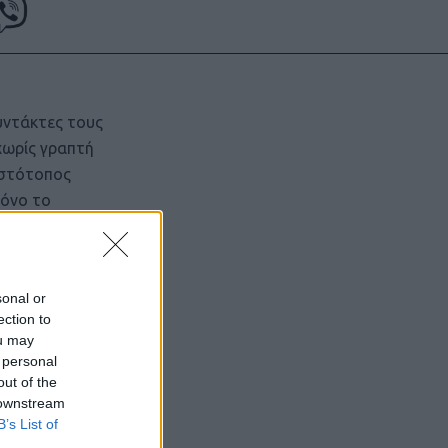
υντάκτες τους
χωρίς γραπτή
ιστότοπος
μόνο το
sonal or
ection to
ou may
 personal
out of the
 downstream
B’s List of