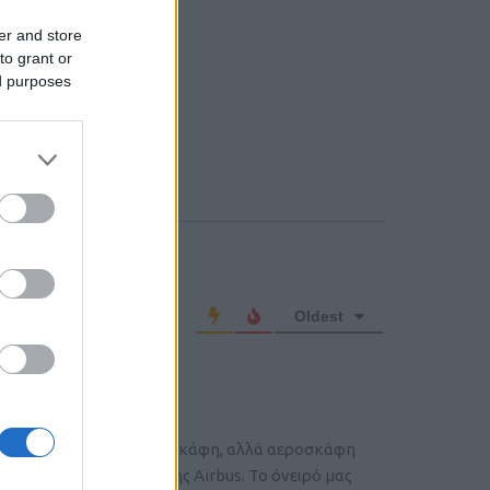
er and store
to grant or
ed purposes
o comment
Oldest
φερειακά επιβατικά αεροσκάφη, αλλά αεροσκάφη
υτά της Boeing και της Airbus. Το όνειρό μας