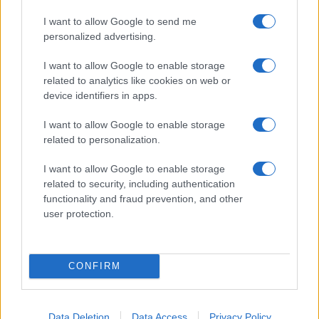
12:40
I want to allow Google to send me
personalized advertising.
I want to allow Google to enable storage
Πύραυλοι AIM-260 για την Αυστραλία, η
related to analytics like cookies on web or
πρώτη διεθνής παραγγελία του νέου
device identifiers in apps.
όπλου αέρος-αέρος
I want to allow Google to enable storage
related to personalization.
12:16
I want to allow Google to enable storage
related to security, including authentication
functionality and fraud prevention, and other
Συναγερμός στη Γερμανία: Drone με
user protection.
εκρηκτικά εντοπίστηκε δίπλα σε
ουκρανικό Antonov – Έρευνα για πιθανή
ρωσική δολιοφθορά
CONFIRM
12:07
Data Deletion
Data Access
Privacy Policy