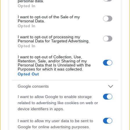
personal data.
grant or deny consent to Google and its third-party tags to
Opted In
Νέο αεροδρόμιο Ηρακλείου: Τον
use your data for below specified purposes in below Google
Νοέμβριο του 2028 η έναρξη
consent section.
I want to opt-out of the Sale of my
λειτουργίας
Personal Data.
Opted In
13:02
I want to opt-out of processing my
Personal Data for Targeted Advertising.
Opted In
I want to opt-out of Collection, Use,
To νέο ελικόπτερο NH90 Standard 2:
Retention, Sale, and/or Sharing of my
Personal Data that Is Unrelated with the
Ψηφιακή εξέλιξη για τις ειδικές δυνάμεις
Purposes for which it was collected.
Opted Out
12:58
Google consents
I want to allow Google to enable storage
related to advertising like cookies on web or
Υεμένη: Τουλάχιστον 30 νεκροί
device identifiers in apps.
στρατιώτες σε μαζικές επιθέσεις των
Χούθι
I want to allow my user data to be sent to
Google for online advertising purposes.