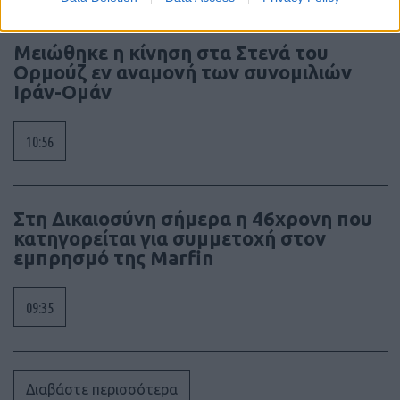
Μειώθηκε η κίνηση στα Στενά του
Ορμούζ εν αναμονή των συνομιλιών
Ιράν-Ομάν
10:56
Στη Δικαιοσύνη σήμερα η 46χρονη που
κατηγορείται για συμμετοχή στον
εμπρησμό της Marfin
09:35
Διαβάστε περισσότερα