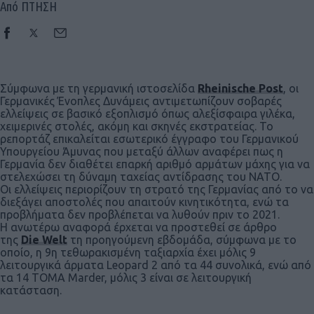
Από ΠΤΗΣΗ
Σύμφωνα με τη γερμανική ιστοσελίδα
Rheinische Post
, οι
Γερμανικές Ένοπλες Δυνάμεις αντιμετωπίζουν σοβαρές
ελλείψεις σε βασικό εξοπλισμό όπως αλεξίσφαιρα γιλέκα,
χειμερινές στολές, ακόμη και σκηνές εκστρατείας. Το
ρεπορτάζ επικαλείται εσωτερικό έγγραφο του Γερμανικού
Υπουργείου Άμυνας που μεταξύ άλλων αναφέρει πως η
Γερμανία δεν διαθέτει επαρκή αριθμό αρμάτων μάχης για να
στελεχώσει τη δύναμη ταχείας αντίδρασης του ΝΑΤΟ.
Οι ελλείψεις περιορίζουν τη στρατό της Γερμανίας από το να
διεξάγει αποστολές που απαιτούν κινητικότητα, ενώ τα
προβλήματα δεν προβλέπεται να λυθούν πριν το 2021.
Η ανωτέρω αναφορά έρχεται να προστεθεί σε άρθρο
της
Die Welt
τη προηγούμενη εβδομάδα, σύμφωνα με το
οποίο, η 9η τεθωρακισμένη ταξιαρχία έχει μόλις 9
λειτουργικά άρματα Leopard 2 από τα 44 συνολικά, ενώ από
τα 14 ΤΟΜΑ Marder, μόλις 3 είναι σε λειτουργική
κατάσταση.