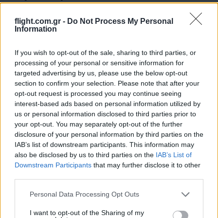
flight.com.gr -
Do Not Process My Personal
Information
ΣΑΝ ΣΗΜΕΡΑ – 7 Αυγούστου 626: Η
Κωνσταντινούπολη σώζεται από
If you wish to opt-out of the sale, sharing to third parties, or
Αβάρους και Πέρσες
processing of your personal or sensitive information for
targeted advertising by us, please use the below opt-out
section to confirm your selection. Please note that after your
14:01
opt-out request is processed you may continue seeing
interest-based ads based on personal information utilized by
us or personal information disclosed to third parties prior to
your opt-out. You may separately opt-out of the further
«Στη φόρα» για πρώτη φορά
disclosure of your personal information by third parties on the
βομβαρδιστικό H-6N με τον πυρηνικό
IAB’s list of downstream participants. This information may
βαλλιστικό πύραυλο JL-1 εν πτήσει –
also be disclosed by us to third parties on the
IAB’s List of
Βίντεο
Downstream Participants
that may further disclose it to other
third parties.
13:13
Please note that this website/app uses one or more Google
Personal Data Processing Opt Outs
services and may gather and store information including but
not limited to your visit or usage behaviour. You may click to
I want to opt-out of the Sharing of my