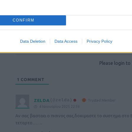
CONFIRM
Data Deletion
Data Access
Privacy Policy
Login
Please login t
1
COMMENT
ZELDA
(@zelda)
Trusted Member
4 Ιανουαρίου 2025 22:36
Αν σας βασταει ο πισινος σας,δοκιμαστε το συστημα στο
τεταρτο…….