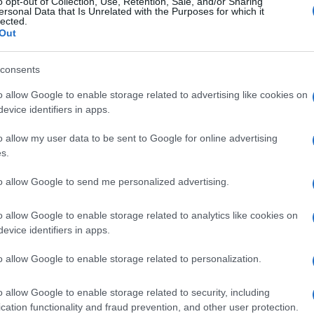
o opt-out of Collection, Use, Retention, Sale, and/or Sharing
ersonal Data that Is Unrelated with the Purposes for which it
lected.
Out
Ακολουθήστε το
ΠΤΗΣΗ
στο
Google News
και μάθετε πρώτοι όλες τις ειδήσεις.
consents
θρα που δημοσιεύονται στο flight.com.gr εκφράζουν τους σ
ι απαραίτητα τον ιστότοπο. Απαγορεύεται η αναδημοσίευση 
o allow Google to enable storage related to advertising like cookies on
ση. Σε αντίθετη περίπτωση θα λαμβάνονται νομικά μέτρα. Ο 
evice identifiers in apps.
ρεί το δικαίωμα ελέγχου των σχολίων, τα οποία εκφράζουν 
o allow my user data to be sent to Google for online advertising
αφέα τους.
s.
to allow Google to send me personalized advertising.
o allow Google to enable storage related to analytics like cookies on
evice identifiers in apps.
o allow Google to enable storage related to personalization.
o allow Google to enable storage related to security, including
cation functionality and fraud prevention, and other user protection.