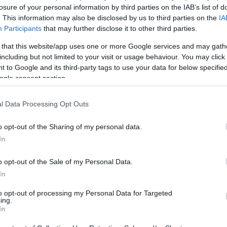
υτοματοποίηση των εργασιών, η προτυποποίηση και παραγωγ
losure of your personal information by third parties on the IAB’s list of
φων μέσω του ΟΠΣ, σε όλα τα στάδια της ελεγκτικής διαδικ
. This information may also be disclosed by us to third parties on the
IA
ο.
Participants
that may further disclose it to other third parties.
ελτίωση της αναζήτησης, αποστολής και λήψης πληροφοριών
ων, μέσω διαδικτυακών υπηρεσιών διαλειτουργικότητας. Η 
 that this website/app uses one or more Google services and may gath
ογές φορέων του δημόσιου τομέα, κατά κύριο λόγο, θα πρα
including but not limited to your visit or usage behaviour. You may click 
ής Γραμματείας Πληροφοριακών Συστημάτων Δημόσιας Διοίκησ
 to Google and its third-party tags to use your data for below specifi
ες και τις αρμοδιότητες των οργανικών μονάδων της Μονά
ogle consent section.
σφαλής διαχείριση και αποθήκευση προσωπικών δεδομένων κ
ογράφησης, διαβαθμισμένης και ελεγχόμενης πρόσβασης ακ
ραφών.
l Data Processing Opt Outs
νσωμάτωση και υιοθέτηση σύγχρονων μεθοδολογικών εργαλε
 ανάλυσης διακινδύνευσης (RBAP), για την ενίσχυση της απ
τικού έργου της Αρχής.
o opt-out of the Sharing of my personal data.
υγκέντρωση και αξιοποίηση της πληροφορίας με κατάλληλη 
In
τες, στατιστικά αποτελέσματα, κατανομές, κλπ.) που βοηθ
σης των οργανικών μονάδων, παρακολούθηση του διοικητι
o opt-out of the Sale of my Personal Data.
ικών, κλπ.
ελτίωση της καθημερινής λειτουργίας του φορέα στο εσωτερι
In
νίας και των πολιτών
α Παπαδοπούλου
to opt-out of processing my Personal Data for Targeted
ing.
In