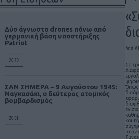
«Σ
δι
Δύο άγνωστα drones πάνω από
γερμανική βάση υποστήριξης
Patriot
Από Α
20:20
Σε τρ
Διαφά
εργαλ
ψηφια
ΣΑΝ ΣΗΜΕΡΑ – 9 Αυγούστου 1945:
Όπως 
Ναγκασάκι, ο δεύτερος ατομικός
διαδρ
εφαρμ
βομβαρδισμός
διαφθ
ενίσχ
καθημ
20:01
και τ
σύγχρ
στον 
Συγκε