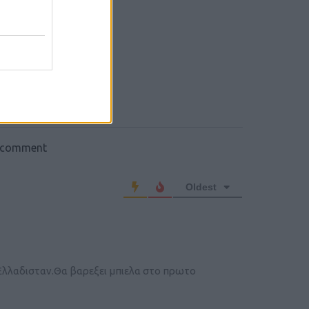
o comment
Oldest
 Ελλαδισταν.Θα βαρεξει μπιελα στο πρωτο