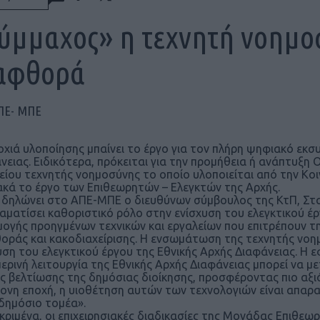
ύμμαχος» η τεχνητή νοημοσ
αφθορά
ΠΕ- ΜΠΕ
οχιά υλοποίησης μπαίνει το έργο για τον πλήρη ψηφιακό εκσ
νειας. Ειδικότερα, πρόκειται για την προμήθεια ή ανάπτυ
είου τεχνητής νοημοσύνης το οποίο υλοποιείται από την Κοι
κά το έργο των Επιθεωρητών – Ελεγκτών της Αρχής.
δηλώνει στο ΑΠΕ-ΜΠΕ ο διευθύνων σύμβουλος της ΚτΠ, Σταύ
αματίσει καθοριστικό ρόλο στην ενίσχυση του ελεγκτικού έρ
ογής προηγμένων τεχνικών και εργαλείων που επιτρέπουν τ
οράς και κακοδιαχείρισης. Η ενσωμάτωση της τεχνητής νοη
υση του ελεγκτικού έργου της Εθνικής Αρχής Διαφάνειας. Η
ερινή λειτουργία της Εθνικής Αρχής Διαφάνειας μπορεί να
ης βελτίωσης της δημόσιας διοίκησης, προσφέροντας πιο αξιό
ονη εποχή, η υιοθέτηση αυτών των τεχνολογιών είναι απαραί
δημόσιο τομέα».
κριμένα, οι επιχειρησιακές διαδικασίες της Μονάδας Επιθε