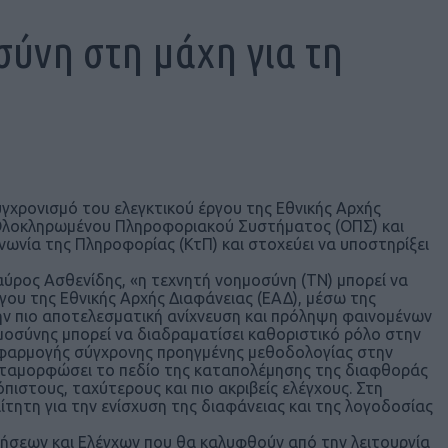
ύνη στη μάχη για τη
υγχρονισμό του ελεγκτικού έργου της Εθνικής Αρχής
ξη Ολοκληρωμένου Πληροφοριακού Συστήματος (ΟΠΣ) και
νωνία της Πληροφορίας (ΚτΠ) και στοχεύει να υποστηρίξει
ρος Ασθενίδης, «η τεχνητή νοημοσύνη (ΤΝ) μπορεί να
γου της Εθνικής Αρχής Διαφάνειας (ΕΑΔ), μέσω της
ην πιο αποτελεσματική ανίχνευση και πρόληψη φαινομένων
μοσύνης μπορεί να διαδραματίσει καθοριστικό ρόλο στην
 εφαρμογής σύγχρονης προηγμένης μεθοδολογίας στην
 μεταμορφώσει το πεδίο της καταπολέμησης της διαφθοράς
πιστους, ταχύτερους και πιο ακριβείς ελέγχους. Στη
τητη για την ενίσχυση της διαφάνειας και της λογοδοσίας
ωρήσεων και Ελέγχων που θα καλυφθούν από την λειτουργία