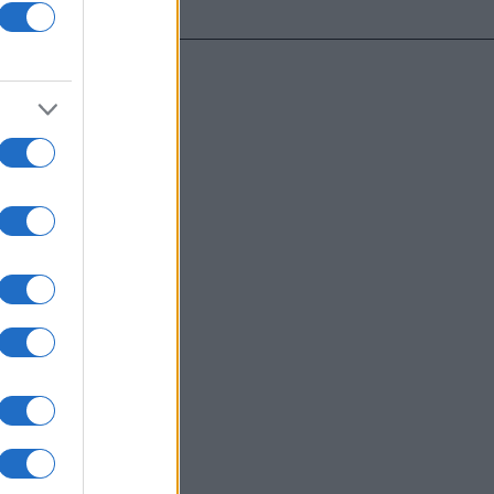
υντάκτες τους
χωρίς γραπτή
ιστότοπος
μόνο το