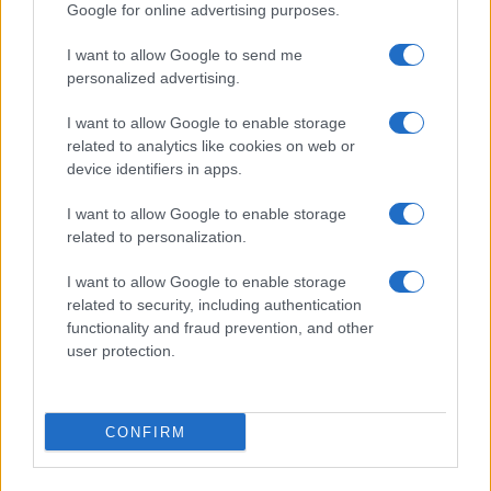
Google for online advertising purposes.
10:48
I want to allow Google to send me
personalized advertising.
I want to allow Google to enable storage
Η Ινδία χτυπά την πόρτα μαχητού 6ης
related to analytics like cookies on web or
γενιάς μέσω του διαδόχου FCAS
device identifiers in apps.
I want to allow Google to enable storage
09:40
related to personalization.
I want to allow Google to enable storage
related to security, including authentication
Στρατιωτική παρεμβολή GPS συνδέεται
functionality and fraud prevention, and other
με συντριβή αεροσκάφους στο Νέο
user protection.
Μεξικό με 4 νεκρούς;
09:30
CONFIRM