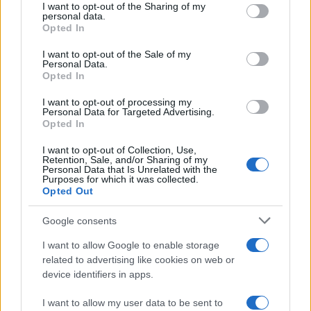
To Ιράν συζητά με το Ομάν για τα Στενά
not limited to your visit or usage behaviour. You may click to
I want to opt-out of the Sharing of my
personal data.
του Ορμούζ αλλά παραμένει η απαίτηση
grant or deny consent to Google and its third-party tags to
Opted In
use your data for below specified purposes in below Google
για αμερικανικές παραχωρήσεις
consent section.
I want to opt-out of the Sale of my
Personal Data.
Opted In
11:42
I want to opt-out of processing my
Personal Data for Targeted Advertising.
Opted In
Αναπτυξιακός νόμος: €150 εκατ. για την
Άμυνα, ποιοι ωφελούνται – ποιοί μένουν
I want to opt-out of Collection, Use,
Retention, Sale, and/or Sharing of my
εκτός
Personal Data that Is Unrelated with the
Purposes for which it was collected.
Opted Out
11:38
Google consents
I want to allow Google to enable storage
related to advertising like cookies on web or
Το κομμάτι πύραυλου που προσέκρουσε
device identifiers in apps.
στη Σελήνη γίνεται χρυσή ευκαιρία
μελέτης για ειδικούς επιστήμονες
I want to allow my user data to be sent to