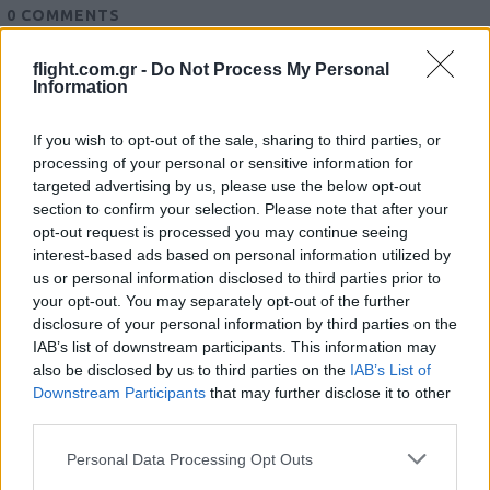
0
COMMENTS
flight.com.gr -
Do Not Process My Personal
Information
If you wish to opt-out of the sale, sharing to third parties, or
processing of your personal or sensitive information for
targeted advertising by us, please use the below opt-out
section to confirm your selection. Please note that after your
Ροή Ειδήσεων
opt-out request is processed you may continue seeing
interest-based ads based on personal information utilized by
us or personal information disclosed to third parties prior to
your opt-out. You may separately opt-out of the further
disclosure of your personal information by third parties on the
Quiz 759
IAB’s list of downstream participants. This information may
also be disclosed by us to third parties on the
IAB’s List of
Downstream Participants
that may further disclose it to other
12:30
third parties.
Please note that this website/app uses one or more Google
Personal Data Processing Opt Outs
services and may gather and store information including but