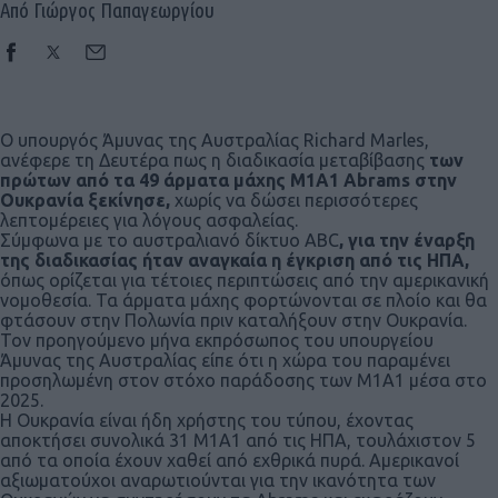
Από Γιώργος Παπαγεωργίου
Ο υπουργός Άμυνας της Αυστραλίας Richard Marles,
ανέφερε τη Δευτέρα πως η διαδικασία μεταβίβασης
των
πρώτων από τα 49 άρματα μάχης M1A1 Abrams στην
Ουκρανία ξεκίνησε,
χωρίς να δώσει περισσότερες
λεπτομέρειες για λόγους ασφαλείας.
Σύμφωνα με το αυστραλιανό δίκτυο ABC
, για την έναρξη
της διαδικασίας ήταν αναγκαία η έγκριση από τις ΗΠΑ,
όπως ορίζεται για τέτοιες περιπτώσεις από την αμερικανική
νομοθεσία. Τα άρματα μάχης φορτώνονται σε πλοίο και θα
φτάσουν στην Πολωνία πριν καταλήξουν στην Ουκρανία.
Τον προηγούμενο μήνα εκπρόσωπος του υπουργείου
Άμυνας της Αυστραλίας είπε ότι η χώρα του παραμένει
προσηλωμένη στον στόχο παράδοσης των M1A1 μέσα στο
2025.
Η Ουκρανία είναι ήδη χρήστης του τύπου, έχοντας
αποκτήσει συνολικά 31 M1A1 από τις ΗΠΑ, τουλάχιστον 5
από τα οποία έχουν χαθεί από εχθρικά πυρά. Αμερικανοί
αξιωματούχοι αναρωτιούνται για την ικανότητα των