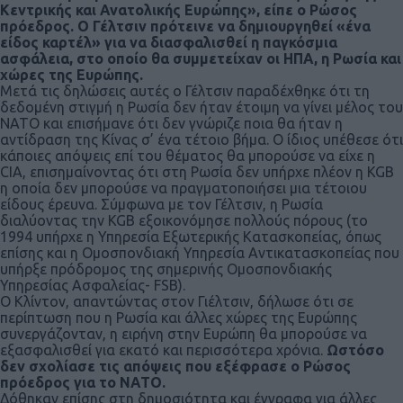
Κεντρικής και Ανατολικής Ευρώπης», είπε ο Ρώσος
πρόεδρος. Ο Γέλτσιν πρότεινε να δημιουργηθεί «ένα
είδος καρτέλ» για να διασφαλισθεί η παγκόσμια
ασφάλεια, στο οποίο θα συμμετείχαν οι ΗΠΑ, η Ρωσία και
χώρες της Ευρώπης.
Μετά τις δηλώσεις αυτές ο Γέλτσιν παραδέχθηκε ότι τη
δεδομένη στιγμή η Ρωσία δεν ήταν έτοιμη να γίνει μέλος του
ΝΑΤΟ και επισήμανε ότι δεν γνώριζε ποια θα ήταν η
αντίδραση της Κίνας σ’ ένα τέτοιο βήμα. Ο ίδιος υπέθεσε ότι
κάποιες απόψεις επί του θέματος θα μπορούσε να είχε η
CIA, επισημαίνοντας ότι στη Ρωσία δεν υπήρχε πλέον η KGB
η οποία δεν μπορούσε να πραγματοποιήσει μια τέτοιου
είδους έρευνα. Σύμφωνα με τον Γέλτσιν, η Ρωσία
διαλύοντας την KGB εξοικονόμησε πολλούς πόρους (το
1994 υπήρχε η Υπηρεσία Εξωτερικής Κατασκοπείας, όπως
επίσης και η Ομοσπονδιακή Υπηρεσία Αντικατασκοπείας που
υπήρξε πρόδρομος της σημερινής Ομοσπονδιακής
Υπηρεσίας Ασφαλείας- FSB).
Ο Κλίντον, απαντώντας στον Γιέλτσιν, δήλωσε ότι σε
περίπτωση που η Ρωσία και άλλες χώρες της Ευρώπης
συνεργάζονταν, η ειρήνη στην Ευρώπη θα μπορούσε να
εξασφαλισθεί για εκατό και περισσότερα χρόνια.
Ωστόσο
δεν σχολίασε τις απόψεις που εξέφρασε ο Ρώσος
πρόεδρος για το ΝΑΤΟ.
Δόθηκαν επίσης στη δημοσιότητα και έγγραφα για άλλες