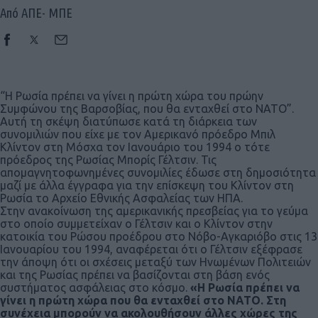
Από ΑΠΕ- ΜΠΕ
“Η Ρωσία πρέπει να γίνει η πρώτη χώρα του πρώην
Συμφώνου της Βαρσοβίας, που θα ενταχθεί στο ΝΑΤΟ”.
Αυτή τη σκέψη διατύπωσε κατά τη διάρκεια των
συνομιλιών που είχε με τον Αμερικανό πρόεδρο Μπιλ
Κλίντον στη Μόσχα τον Ιανουάριο του 1994 ο τότε
πρόεδρος της Ρωσίας Μπορίς Γέλτσιν. Τις
απομαγνητοφωνημένες συνομιλίες έδωσε στη δημοσιότητα
μαζί με άλλα έγγραφα για την επίσκεψη του Κλίντον στη
Ρωσία το Αρχείο Εθνικής Ασφαλείας των ΗΠΑ.
Στην ανακοίνωση της αμερικανικής πρεσβείας για το γεύμα
στο οποίο συμμετείχαν ο Γέλτσιν και ο Κλίντον στην
κατοικία του Ρώσου προέδρου στο Νόβο-Αγκαριόβο στις 13
Ιανουαρίου του 1994, αναφέρεται ότι ο Γέλτσιν εξέφρασε
την άποψη ότι οι σχέσεις μεταξύ των Ηνωμένων Πολιτειών
και της Ρωσίας πρέπει να βασίζονται στη βάση ενός
συστήματος ασφάλειας στο κόσμο.
«Η Ρωσία πρέπει να
γίνει η πρώτη χώρα που θα ενταχθεί στο ΝΑΤΟ. Στη
συνέχεια μπορούν να ακολουθήσουν άλλες χώρες της