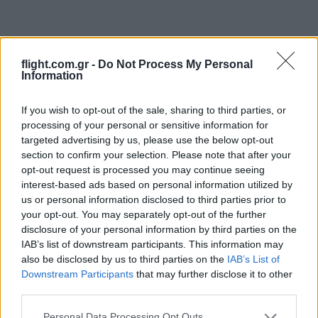
Login
flight.com.gr -
Do Not Process My Personal
Information
Please login to comment
If you wish to opt-out of the sale, sharing to third parties, or
2
COMMENTS
processing of your personal or sensitive information for
targeted advertising by us, please use the below opt-out
Oldest
section to confirm your selection. Please note that after your
opt-out request is processed you may continue seeing
interest-based ads based on personal information utilized by
Jerry Seriatos
(@jerry-seriatos)
us or personal information disclosed to third parties prior to
#567119
27 Ιανουαρίου 2024 19:41
your opt-out. You may separately opt-out of the further
disclosure of your personal information by third parties on the
Και ο Στάλιν ειχε ζητησει το ίδιο.
IAB’s list of downstream participants. This information may
Reply
0
also be disclosed by us to third parties on the
IAB’s List of
Downstream Participants
that may further disclose it to other
third parties.
Simos183
(@simos183)
Member
Please note that this website/app uses one or more Google
Personal Data Processing Opt Outs