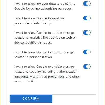
εφαρμόσει το σχέδιο των ΗΠΑ για τη
I want to allow my user data to be sent to
Γάζα
Google for online advertising purposes.
I want to allow Google to send me
20:59
personalized advertising.
I want to allow Google to enable storage
related to analytics like cookies on web or
Συντριβή Sikorsky CH-54A Tarhe σε
device identifiers in apps.
αεροπυρόσβεση στη Γιούτα
I want to allow Google to enable storage
related to personalization.
20:40
I want to allow Google to enable storage
related to security, including authentication
functionality and fraud prevention, and other
ΣΑΝ ΣΗΜΕΡΑ – 8 Αυγούστου 1588:
user protection.
Ναυμαχία του Gravelines, η μεγάλη
ισπανική αρμάδα σκορπίζει
CONFIRM
20:01