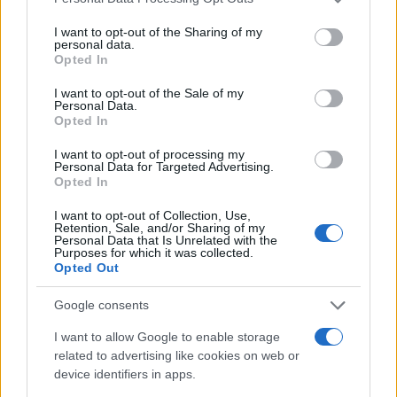
#567331
27 Ιανουαρίου 2024 23:36
services and may gather and store information including but
not limited to your visit or usage behaviour. You may click to
I want to opt-out of the Sharing of my
Σιγά που θα τους έβαζαν τούς τελειωμένους μέσα! Στα 90s οι
personal data.
grant or deny consent to Google and its third-party tags to
Opted In
Αμερικάνοι τούς έστελναν φαγητά στην Μόσχα για να
use your data for below specified purposes in below Google
επιζήσουν!!!!!!!
consent section.
I want to opt-out of the Sale of my
Personal Data.
Reply
3
Opted In
I want to opt-out of processing my
Personal Data for Targeted Advertising.
Opted In
I want to opt-out of Collection, Use,
Retention, Sale, and/or Sharing of my
Personal Data that Is Unrelated with the
Purposes for which it was collected.
Opted Out
Ροή Ειδήσεων
Google consents
I want to allow Google to enable storage
related to advertising like cookies on web or
device identifiers in apps.
Η Χαμάς δηλώνει εκ νέου έτοιμη να