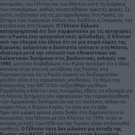
συνομιλίες του Γέλτσιν και του Κλίντον κατά τη διάρκεια
των επισκέψεων, καθώς συναντήθηκαν αρκετές φορές. Σε
αυτές συζήτησαν για τις μεταρρυθμίσεις στη Ρωσία, το
ζήτημα των πυρηνικών όπλων που διαθέτει η Ουκρανία, την
κατάσταση στη Γεωργία.
Ο Γέλτσιν δήλωσε
κατηγορηματικά ότι δεν συμφωνούσε με τις κατηγορίες
ότι η Ρωσία έχει ιμπεριαλιστικές φιλοδοξίες. Ο Κλίντον
από την πλευρά του έλεγε ότι σε μια σειρά χώρες της
Ευρώπης αυξανόταν η δυσπιστία απέναντι στη Μόσχα,
ιδιαίτερα μετά την επιτυχία των εθνικιστικών και
λαϊκιστικών δυνάμεων στις βουλευτικές εκλογές του
1993
, ωστόσο διαβεβαίωνε τον Ρώσο πρόεδρο ότι ο ίδιος
πιστεύει στην επιτυχή μετάβαση της Ρωσίας στη
δημοκρατία και ότι η Ρωσία έπρεπε να διαδραματίσει
μεγάλο ρόλο στις ευρωπαϊκές υποθέσεις. Το θέμα της
διεύρυνσης του ΝΑΤΟ δεν συζητήθηκε ως θέμα.
Παράλληλα ο Κλίντον στις συνομιλίες έθετε τα οδυνηρά για
τη Μόσχα ζητήματα που αφορούσαν την παρακολούθηση
των Αμερικανών διπλωματών και τις πωλήσεις όπλων σε
χώρες όπως η Βόρεια Κορέα, το Ιράν και το Ιράκ.
Πριν από μερικά χρόνια είχαν δοθεί στη δημοσιότητα οι
συνομιλίες του Γέλτσιν με τον Κλίντον το 1999, όταν οι
σχέσεις μεταξύ των ΗΠΑ και της Ρωσίας είχαν επιδεινωθεί
αισθητά.
Ο Γέλτσιν τότε δεν μιλούσε για ένταξη της
Ρωσίας στο ΝΑΤΟ, αλλά πρότεινε στον Αμερικανό