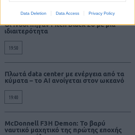
Data Deletion
Data Access
Privacy Policy
Οι Ινδοί πήγαν Pitch Black 26 με μια
ιδιαιτερότητα
19:50
Πλωτά data center με ενέργεια από τα
κύματα – το AI ανοίγεται στον ωκεανό
19:40
McDonnell F3H Demon: Το βαρύ
ναυτικό μαχητικό της πρώτης εποχής