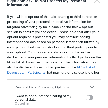
flight.com.gr -
Do Not Process My Personal
Information
If you wish to opt-out of the sale, sharing to third parties, or
processing of your personal or sensitive information for
targeted advertising by us, please use the below opt-out
section to confirm your selection. Please note that after your
Ροή Ειδήσεων
opt-out request is processed you may continue seeing
interest-based ads based on personal information utilized by
us or personal information disclosed to third parties prior to
your opt-out. You may separately opt-out of the further
disclosure of your personal information by third parties on the
SNCASE SE.5000 Baroudeur: το γαλλικό
IAB’s list of downstream participants. This information may
μαχητικό που… ξέχασε τους τροχούς
also be disclosed by us to third parties on the
IAB’s List of
προσγείωσης
Downstream Participants
that may further disclose it to other
third parties.
19:40
Please note that this website/app uses one or more Google
Personal Data Processing Opt Outs
services and may gather and store information including but
not limited to your visit or usage behaviour. You may click to
I want to opt-out of the Sharing of my
personal data.
grant or deny consent to Google and its third-party tags to
Opted In
Litening: Η Αμερικανική Αεροπορία
use your data for below specified purposes in below Google