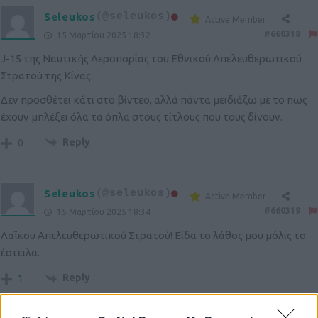
Seleukos
(@seleukos)
Active Member
#660318
15 Μαρτίου 2025 18:32
J-15 της Ναυτικής Αεροπορίας του Εθνικού Απελευθερωτικού
Στρατού της Κίνας.
Δεν προσθέτει κάτι στο βίντεο, αλλά πάντα μειδιάζω με το πως
έχουν μπλέξει όλα τα όπλα στους τίτλους που τους δίνουν.
Reply
0
Seleukos
(@seleukos)
Active Member
#660319
15 Μαρτίου 2025 18:34
Λαϊκου Απελευθερωτικού Στρατού! Είδα το λάθος μου μόλις το
έστειλα.
Reply
1