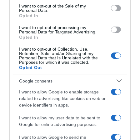
επενδύει σε ένα από τα πλέον
consent section.
I want to opt-out of the Sale of my
διαδεδομένα ατρακτίδια στοχοποίησης
Personal Data.
Opted In
I want to opt-out of processing my
19:20
Personal Data for Targeted Advertising.
Opted In
I want to opt-out of Collection, Use,
Retention, Sale, and/or Sharing of my
ΣΑΝ ΣΗΜΕΡΑ – 6 Αυγούστου 1777:
Personal Data that Is Unrelated with the
Μάχη του Oriskany, μια ήττα με
Purposes for which it was collected.
Opted Out
ινδιάνικο εμφύλιο
Google consents
18:01
I want to allow Google to enable storage
related to advertising like cookies on web or
device identifiers in apps.
“Τυφλό” το ιρλανδικό κυβερνητικό
I want to allow my user data to be sent to
αεροσκάφος ή μια ακόμη ρήξη με το
Google for online advertising purposes.
Ισραήλ;
I want to allow Google to send me