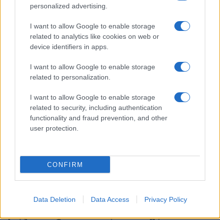
personalized advertising.
17:40
I want to allow Google to enable storage
related to analytics like cookies on web or
device identifiers in apps.
Μόναχο: Ισόβια στον 25χρονο Αφγανό
για τη φονική επίθεση σε διαδήλωση
I want to allow Google to enable storage
related to personalization.
16:30
I want to allow Google to enable storage
related to security, including authentication
functionality and fraud prevention, and other
user protection.
Στην Ουκρανία ο Βρετανός υπουργός
Άμυνας για επιτάχυνση της στήριξης
CONFIRM
15:40
Data Deletion
Data Access
Privacy Policy
Ιστορικό ρεκόρ για την Aegean τον