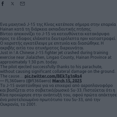
Ένα μαχητικό J-15 της Κίνας κατέπεσε σήμερα στην επαρχία
Hainan κατά τη διάρκεια εκπαιδευτικής πτήσης.
Βίντεο απεικονίζει το J-15 να κατευθύνεται κατακόρυφα
προς το έδαφος ελάχιστα δευτερόλεπτα πριν καταστραφεί.
Ο χειριστής εγκατέλειψε με επιτυχία και διασώθηκε. Η
ακριβής αιτία του ατυχήματος διερευνάται.
Just in ! A Chinese J-15 fighter jet crashed during training
exercise near Jialaizhen, Lingao County, Hainan Province at
approximately 1:30 p.m. today.
The pilot ejected successfully thanks to his parachute,
without causing significant collateral damage on the ground.
The cause…
pic.twitter.com/BEkTg1nRs4
— FL360aero (@fl360aero)
March 15, 2025
Το J-15 αναπτύχθηκε για να επιχειρεί από αεροπλανοφόρο
και βασίζεται στο σοβιετικό/ρωσικό Su-33. Πιστεύεται ότι η
Κίνα προχώρησε στην ανάπτυξή του, αφού πρώτα απέκτησε
ένα μισοτελειωμένο πρωτότυπο του Su-33, από την
Ουκρανία, το 2001.