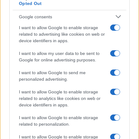
Opted Out
EFA GROUP: Στρατηγική επένδυση στη
Google consents
Fractal με στόχο την ανάπτυξη
αμυντικών τεχνολογιών σε Ελλάδα και
I want to allow Google to enable storage
Κύπρο
related to advertising like cookies on web or
device identifiers in apps.
10:34
I want to allow my user data to be sent to
Google for online advertising purposes.
I want to allow Google to send me
ΗΠΑ: Ξεκινά η παραγωγή της
personalized advertising.
κατευθυνόμενης βόμβας GBU-75 που
φθάνει τα 600 χιλιόμετρα
I want to allow Google to enable storage
related to analytics like cookies on web or
device identifiers in apps.
10:20
I want to allow Google to enable storage
related to personalization.
ΗΠΑ: Πώληση βλημάτων πυροβολικού
I want to allow Google to enable storage