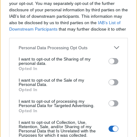
your opt-out. You may separately opt-out of the further
Ροή Ειδήσεων
disclosure of your personal information by third parties on the
IAB’s list of downstream participants. This information may
also be disclosed by us to third parties on the
IAB’s List of
Downstream Participants
that may further disclose it to other
third parties.
Rheinmetall–Lockheed Martin:
Please note that this website/app uses one or more Google
Ευρωπαϊκή παραγωγή ATACMS
Personal Data Processing Opt Outs
services and may gather and store information including but
not limited to your visit or usage behaviour. You may click to
I want to opt-out of the Sharing of my
personal data.
grant or deny consent to Google and its third-party tags to
10:55
Opted In
use your data for below specified purposes in below Google
consent section.
I want to opt-out of the Sale of my
Personal Data.
Opted In
Οι ΗΠΑ θα προσφέρουν βοήθεια 1 δις
δολαρίων στη νέα κυβέρνηση της
I want to opt-out of processing my
Κολομβίας
Personal Data for Targeted Advertising.
Opted In
I want to opt-out of Collection, Use,
10:35
Retention, Sale, and/or Sharing of my
Personal Data that Is Unrelated with the
Purposes for which it was collected.