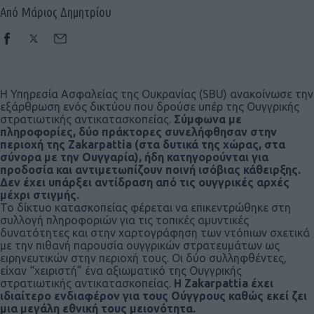
Από Μάριος Δημητρίου
Η Υπηρεσία Ασφαλείας της Ουκρανίας (SBU) ανακοίνωσε την
εξάρθρωση ενός δικτύου που δρούσε υπέρ της Ουγγρικής
στρατιωτικής αντικατασκοπείας.
Σύμφωνα με
πληροφορίες, δύο πράκτορες συνελήφθησαν στην
περιοχή της Zakarpattia (στα δυτικά της χώρας, στα
σύνορα με την Ουγγαρία), ήδη κατηγορούνται για
προδοσία και αντιμετωπίζουν ποινή ισόβιας κάθειρξης.
Δεν έχει υπάρξει αντίδραση από τις ουγγρικές αρχές
μέχρι στιγμής.
Το δίκτυο κατασκοπείας φέρεται να επικεντρώθηκε στη
συλλογή πληροφοριών για τις τοπικές αμυντικές
δυνατότητες και στην χαρτογράφηση των ντόπιων σχετικά
με την πιθανή παρουσία ουγγρικών στρατευμάτων ως
ειρηνευτικών στην περιοχή τους. Οι δύο συλληφθέντες,
είχαν “χειριστή” ένα αξιωματικό της Ουγγρικής
στρατιωτικής αντικατασκοπείας.
Η Zakarpattia έχει
ιδιαίτερο ενδιαφέρον για τους Ούγγρους καθώς εκεί ζει
μια μεγάλη εθνική τους μειονότητα.