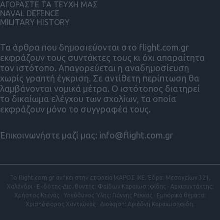
ΑΓΟΡΑΣΤΕ ΤΑ ΤΕΥΧΗ ΜΑΣ
NAVAL DEFENCE
MILITARY HISTORY
Τα άρθρα που δημοσιεύονται στο flight.com.gr
εκφράζουν τους συντάκτες τους κι όχι απαραίτητα
τον ιστότοπο. Απαγορεύεται η αναδημοσίευση
χωρίς γραπτή έγκριση. Σε αντίθετη περίπτωση θα
λαμβάνονται νομικά μέτρα. Ο ιστότοπος διατηρεί
το δικαίωμα ελέγχου των σχολίων, τα οποία
εκφράζουν μόνο το συγγραφέα τους.
Επικοινωνήστε μαζί μας:
info@flight.com.gr
Το flight.com.gr ανήκει στην εταιρεία ΙΚΑΡΟΣ ΙΚΕ. Έδρα: Μεσογείων 321,
Χαλάνδρι · Εκδότης-Διευθυντής: Φαίδων Καραϊωσηφίδης · Αρχισυντάκτης:
Χρήστος Κτενάς · Υπεύθυνος Ύλης: Γιάννης Ρέκκας · Εμπορικά θέματα:
Χριστόφορος Χαντιώνας · Διοίκηση: Αριάδνη Καραϊωσηφίδη.