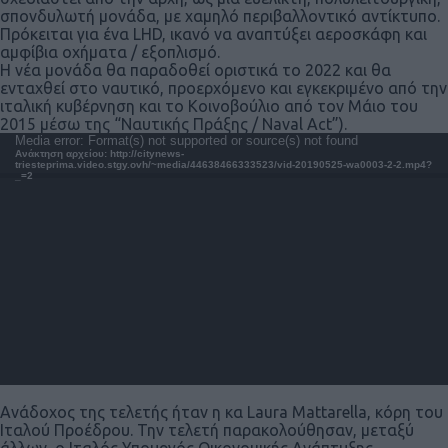
σπονδυλωτή μονάδα, με χαμηλό περιβαλλοντικό αντίκτυπο.
Πρόκειται για ένα LHD, ικανό να αναπτύξει αεροσκάφη και
αμφίβια οχήματα / εξοπλισμό.
Η νέα μονάδα θα παραδοθεί οριστικά το 2022 και θα
ενταχθεί στο ναυτικό, προερχόμενο και εγκεκριμένο από την
ιταλική κυβέρνηση και το Κοινοβούλιο από τον Μάιο του
2015 μέσω της “Ναυτικής Πράξης / Naval Act”).
Πρόγραμμα
Media error: Format(s) not supported or source(s) not found
Ανάκτηση αρχείου: http://citynews-
Αναπαραγωγής
triesteprima.video.stgy.ovh/~media/44638466333523/vid-20190525-wa0003-2-2.mp4?
Βίντεο
_=2
Ανάδοχος της τελετής ήταν η κα Laura Mattarella, κόρη του
Ιταλού Προέδρου. Την τελετή παρακολούθησαν, μεταξύ
άλλων, ο Ιταλός Υπουργός Οικονομικής Ανάπτυξης,