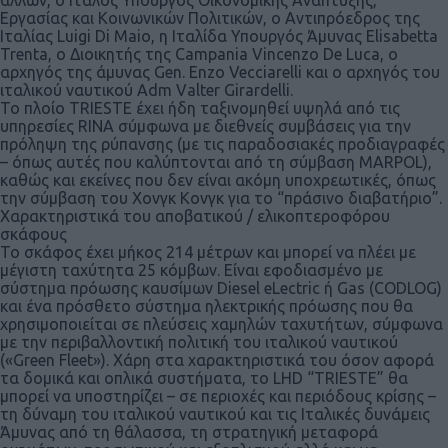
Εργασίας και Κοινωνικών Πολιτικών, ο Αντιπρόεδρος της
Ιταλίας Luigi Di Maio, η Ιταλίδα Υπουργός Άμυνας Elisabetta
Trenta, ο Διοικητής της Campania Vincenzo De Luca, ο
αρχηγός της άμυνας Gen. Enzo Vecciarelli και ο αρχηγός του
ιταλικού ναυτικού Adm Valter Girardelli.
Το πλοίο TRIESTE έχει ήδη ταξινομηθεί υψηλά από τις
υπηρεσίες RINA σύμφωνα με διεθνείς συμβάσεις για την
πρόληψη της ρύπανσης (με τις παραδοσιακές προδιαγραφές
– όπως αυτές που καλύπτονται από τη σύμβαση MARPOL),
καθώς και εκείνες που δεν είναι ακόμη υποχρεωτικές, όπως
την σύμβαση του Χονγκ Κονγκ για το “πράσινο διαβατήριο”.
Χαρακτηριστικά του αποβατικού / ελικοπτεροφόρου
σκάφους
Το σκάφος έχει μήκος 214 μέτρων και μπορεί να πλέει με
μέγιστη ταχύτητα 25 κόμβων. Είναι εφοδιασμένο με
σύστημα πρόωσης καυσίμων Diesel eLectric ή Gas (CODLOG)
και ένα πρόσθετο σύστημα ηλεκτρικής πρόωσης που θα
χρησιμοποιείται σε πλεύσεις χαμηλών ταχυτήτων, σύμφωνα
με την περιβαλλοντική πολιτική του ιταλικού ναυτικού
(«Green Fleet»). Χάρη στα χαρακτηριστικά του όσον αφορά
τα δομικά και οπλικά συστήματα, το LHD “TRIESTE” θα
μπορεί να υποστηρίζει – σε περιοχές και περιόδους κρίσης –
τη δύναμη του ιταλικού ναυτικού και τις Ιταλικές δυνάμεις
Άμυνας από τη θάλασσα, τη στρατηγική μεταφορά