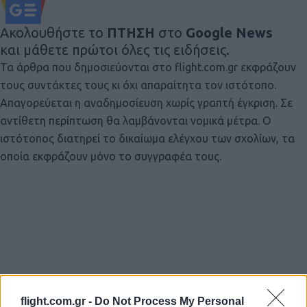
Ακολουθήστε το
ΠΤΗΣΗ
στο
Google News
και μάθετε πρώτοι όλες τις ειδήσεις.
Τα άρθρα που δημοσιεύονται στο flight.com.gr εκφράζουν
τους συντάκτες τους κι όχι απαραίτητα τον ιστότοπο.
Απαγορεύεται η αναδημοσίευση χωρίς γραπτή έγκριση. Σε
αντίθετη περίπτωση θα λαμβάνονται νομικά μέτρα. Ο
ιστότοπος διατηρεί το δικαίωμα ελέγχου των σχολίων, τα
οποία εκφράζουν μόνο το συγγραφέα τους.
flight.com.gr -
Do Not Process My Personal