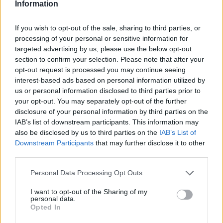
Information
If you wish to opt-out of the sale, sharing to third parties, or
processing of your personal or sensitive information for
targeted advertising by us, please use the below opt-out
section to confirm your selection. Please note that after your
opt-out request is processed you may continue seeing
interest-based ads based on personal information utilized by
us or personal information disclosed to third parties prior to
Login
your opt-out. You may separately opt-out of the further
disclosure of your personal information by third parties on the
Please login to comment
IAB’s list of downstream participants. This information may
also be disclosed by us to third parties on the
IAB’s List of
Downstream Participants
that may further disclose it to other
3
COMMENTS
third parties.
Oldest
Please note that this website/app uses one or more Google
Personal Data Processing Opt Outs
services and may gather and store information including but
not limited to your visit or usage behaviour. You may click to
I want to opt-out of the Sharing of my
darede
(@darede)
Member
personal data.
grant or deny consent to Google and its third-party tags to
Opted In
#96287
27 Μαΐου 2019 11:37
use your data for below specified purposes in below Google
consent section.