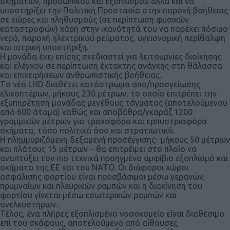
οχημάτων, προσωπικού και εξοπλισμού αλλά και να
υποστηρίξει την Πολιτική Προστασία στην παροχή βοήθειας
σε χώρες και πληθυσμούς (σε περίπτωση φυσικών
καταστροφών) χάρη στην ικανότητά του να παρέχει πόσιμο
νερό, παροχή ηλεκτρικού ρεύματος, υγειονομική περίθαλψη
και ιατρική υποστήριξη.
Η μονάδα έχει επίσης σχεδιαστεί για λειτουργίες διοίκησης
και ελέγχου σε περίπτωση έκτακτης ανάγκης στη θάλασσα
και επιχειρήσεων ανθρωπιστικής βοήθειας.
Tο νέο LHD διαθέτει κατάστρωμα απο/προσγείωσης
ελικοπτέρων, μήκους 230 μέτρων, το οποίο επιτρέπει την
εξυπηρέτηση μονάδας μεγέθους τάγματος (αποτελούμενου
από 600 άτομα) καθώς και αποβάθρα/γκαράζ 1200
γραμμικών μέτρων για τροχοφόρα και ερπυστριοφόρα
οχήματα, τόσο πολιτικά όσο και στρατιωτικά.
Η πλημμυριζόμενη δεξαμενή προσέγγισης- μήκους 50 μέτρων
και πλάτους 15 μέτρων – θα επιτρέψει στο πλοίο να
αναπτύξει τον πιο τεχνικά προηγμένο αμφίβιο εξοπλισμό και
οχήματα της ΕΕ και του ΝΑΤΟ. Οι διάφοροι χώροι
ασφάλισης φορτίου είναι προσβάσιμοι μέσω γερανών,
πρυμναίων και πλευρικών ραμπών και η διακίνηση του
φορτίου γίνεται μέσω εσωτερικών ραμπών και
ανελκυστήρων.
Τέλος, ένα πλήρες εξοπλισμένο νοσοκομείο είναι διαθέσιμο
επί του σκάφους, αποτελούμενο από αίθουσες