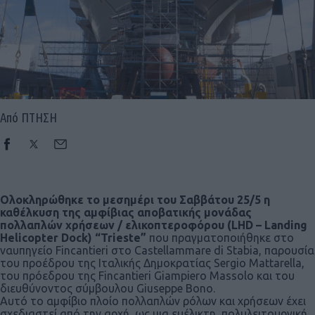
Από ΠΤΗΣΗ
Ολοκληρώθηκε το μεσημέρι του Σαββάτου 25/5 η
καθέλκυση της αμφίβιας αποβατικής μονάδας
πολλαπλών χρήσεων / ελικοπτεροφόρου (LHD – Landing
Helicopter Dock) “Trieste”
που πραγματοποιήθηκε στο
ναυπηγείο Fincantieri στο Castellammare di Stabia, παρουσία
του προέδρου της Ιταλικής Δημοκρατίας Sergio Mattarella,
του πρόεδρου της Fincantieri Giampiero Massolo και του
διευθύνοντος σύμβουλου Giuseppe Bono.
Αυτό το αμφίβιο πλοίο πολλαπλών ρόλων και χρήσεων έχει
σχεδιαστεί από την αρχή, ως μια ευέλικτη, πολυλειτουργική,