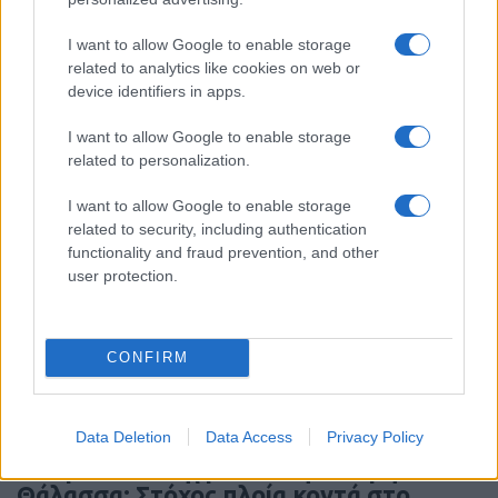
I want to allow Google to enable storage
related to analytics like cookies on web or
device identifiers in apps.
Ροή Ειδήσεων
I want to allow Google to enable storage
related to personalization.
I want to allow Google to enable storage
related to security, including authentication
functionality and fraud prevention, and other
ΗΠΑ: Νέες κυρώσεις στην Κούβα για
user protection.
εισαγωγές όπλων και στρατιωτική
συνεργασία με Ρωσία και Κίνα
CONFIRM
15:20
Data Deletion
Data Access
Privacy Policy
Ουκρανικά πλήγματα στη Μαύρη
Θάλασσα: Στόχος πλοία κοντά στο