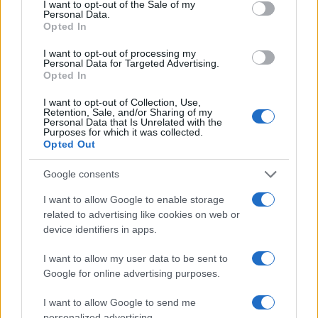
Πανέμορφο πλοίο και εξοπλισμένο σαν γενικης χρήσεως
I want to opt-out of the Sale of my
Personal Data.
φρεγάτα, ιδανικό για την Α.Μεσόγειο. Έχω όμως την εντύπωση
Opted In
οτι το μήκος είναι 245 μέτρα και όχι 214. Ο Xavieur μάλλον έκανε
λάθος. Κάποια στιγμή στο σύντομο μέλλον θα πρέπει να
I want to opt-out of processing my
Personal Data for Targeted Advertising.
στραφούμε και εμείς σε τέτοια πλοία, οδηγώντας τα
Opted In
αρματαγωγά και τα zubr σε διαλυτήρια.
I want to opt-out of Collection, Use,
Reply
Retention, Sale, and/or Sharing of my
0
View Replies
(1)
Personal Data that Is Unrelated with the
Purposes for which it was collected.
Opted Out
evaggelos
(@evaggelos)
Active Member
Google consents
#96288
27 Μαΐου 2019 12:58
I want to allow Google to enable storage
αποσυρονται τα σαν τζορτζιο κ πιθανων το 21 το
related to advertising like cookies on web or
γκαριμπαλντι,να χαμε λεφτα ενα σαν τζορτζιο κ τα σαουρο κ
device identifiers in apps.
κατι θα γινοταν.
I want to allow my user data to be sent to
Reply
0
Google for online advertising purposes.
I want to allow Google to send me
personalized advertising.