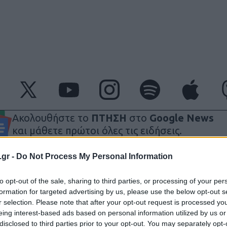
Ακολουθήστε το
ΠΤΗΣΗ
στο
Google News
και μάθετε πρώτοι όλες τις ειδήσεις.
θρα που δημοσιεύονται στο flight.com.gr εκφράζουν τους σ
.gr -
Do Not Process My Personal Information
ι απαραίτητα τον ιστότοπο. Απαγορεύεται η αναδημοσίευση 
ση. Σε αντίθετη περίπτωση θα λαμβάνονται νομικά μέτρα. Ο 
to opt-out of the sale, sharing to third parties, or processing of your per
ρεί το δικαίωμα ελέγχου των σχολίων, τα οποία εκφράζουν 
formation for targeted advertising by us, please use the below opt-out s
αφέα τους.
r selection. Please note that after your opt-out request is processed y
eing interest-based ads based on personal information utilized by us or
disclosed to third parties prior to your opt-out. You may separately opt-