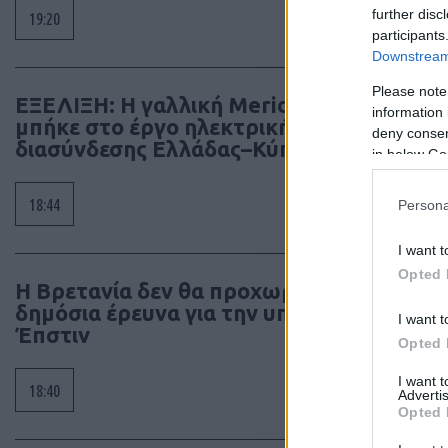
further disc
19:20
participants
Downstream 
Please note
ΕΞΕΛΙΞΗ: Η γαλλική Meridiam
information 
μπήκε στο έργο ηλεκτρικής
deny consent
διασύνδεσης Ελλάδας–Κύπρου
in below Go
18:44
Persona
I want t
Opted 
Η Βρετανία δεν θα προχωρήσει σε
δημόσια έρευνα για την υπόθεση
I want t
Έπστιν
Opted 
I want 
18:40
Advertis
Opted 