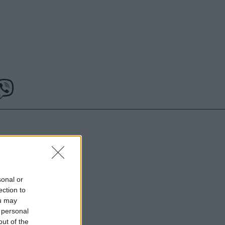
υντάκτες τους
χωρίς γραπτή
ιστότοπος
sonal or
μόνο το
ection to
ou may
 personal
out of the