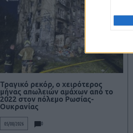
Τραγικό ρεκόρ, ο χειρότερος
μήνας απωλειών αμάχων από το
2022 στον πόλεμο Ρωσίας-
Ουκρανίας
0
05/08/2026