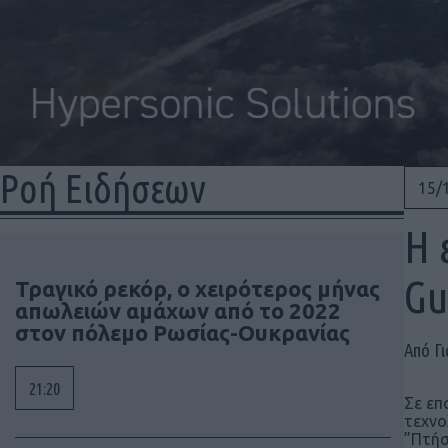
Ροή Ειδήσεων
15/
Η 
Gu
Τραγικό ρεκόρ, ο χειρότερος μήνας
απωλειών αμάχων από το 2022
στον πόλεμο Ρωσίας-Ουκρανίας
Από Γι
21:20
Σε επ
τεχνο
”Πτήσ