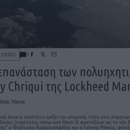
1
11/2025
επανάσταση των πολυηχητι
y Chriqui της Lockheed Mar
άννης Ρέκκας
οχή όπου η ταχύτητα ορίζει την υπεροχή, τόσο στις στρατιωτ
λογίες (ταχύτητες πάνω από Mach 5) φαντάζουν ως το νέο Ά
ης” ο Φαίδωνας Καραϊωσηφίδης και ο Γιάννης Ρέκκας, φιλοξ