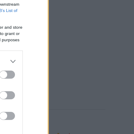
 downstream
B’s List of
er and store
to grant or
ed purposes
o comment