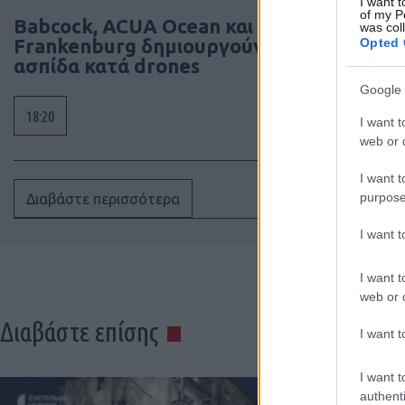
I want t
of my P
Babcock, ACUA Ocean και
was col
Frankenburg δημιουργούν ναυτική
Opted 
ασπίδα κατά drones
Google 
18:20
I want t
web or d
I want t
purpose
Διαβάστε περισσότερα
I want 
I want t
web or d
Διαβάστε επίσης
I want t
I want t
authenti