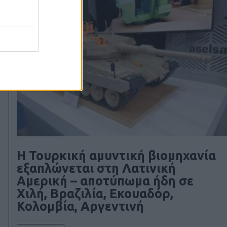
Η Τουρκική αμυντική βιομηχανία
εξαπλώνεται στη Λατινική
Αμερική – αποτύπωμα ήδη σε
Χιλή, Βραζιλία, Εκουαδόρ,
Κολομβία, Αργεντινή