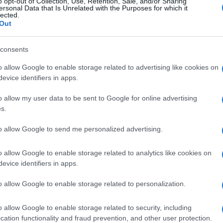
o opt-out of Collection, Use, Retention, Sale, and/or Sharing
1
COMMENT
ersonal Data that Is Unrelated with the Purposes for which it
lected.
Out
Αστήρ Κενό
(@astirkeno)
Noble Mem
16 Νοεμβρίου 2025 17:38
consents
Feed the need!!!
o allow Google to enable storage related to advertising like cookies on
evice identifiers in apps.
Reply
0
o allow my user data to be sent to Google for online advertising
s.
to allow Google to send me personalized advertising.
o allow Google to enable storage related to analytics like cookies on
evice identifiers in apps.
o allow Google to enable storage related to personalization.
o allow Google to enable storage related to security, including
cation functionality and fraud prevention, and other user protection.