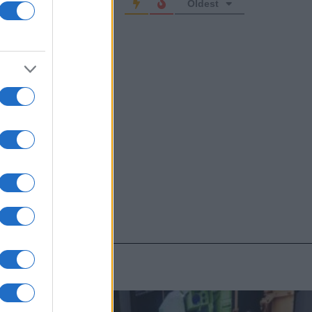
Oldest
ber