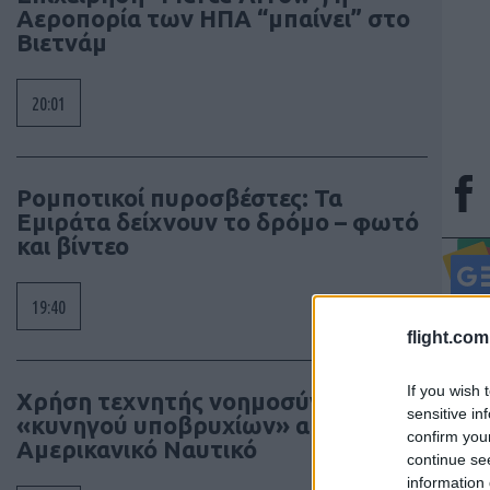
Αεροπορία των ΗΠΑ “μπαίνει” στο
Βιετνάμ
20:01
Ρομποτικοί πυροσβέστες: Τα
Εμιράτα δείχνουν το δρόμο – φωτό
και βίντεο
19:40
Τα άρ
flight.com
κι όχ
έγκρι
If you wish 
Χρήση τεχνητής νοημοσύνης ως
διατη
sensitive in
«κυνηγού υποβρυχίων» από το
συγγρ
confirm you
Αμερικανικό Ναυτικό
continue se
information 