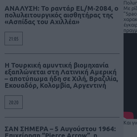
Πολυη
ΑΝΑΛΥΣΗ: To ραντάρ EL/M‑2084, ο
Με ρί
πολυλειτουργικός αισθητήρας της
”Spac
χαρακ
«Ασπίδας του Αχιλλέα»
έγκαι
πραγμ
21:05
Η Τουρκική αμυντική βιομηχανία
εξαπλώνεται στη Λατινική Αμερική
– αποτύπωμα ήδη σε Χιλή, Βραζιλία,
Εκουαδόρ, Κολομβία, Αργεντινή
20:20
Και γι
ΣΑΝ ΣΗΜΕΡΑ – 5 Αυγούστου 1964:
Επιχείρηση “Pierce Arrow”, η