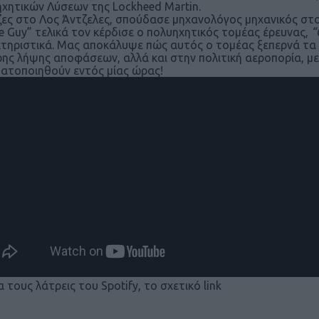
χητικών Λύσεων της Lockheed Martin.
ζες στο Λος Άντζελες, σπούδασε μηχανολόγος μηχανικός στο R
e Guy” τελικά τον κέρδισε ο πολυηχητικός τομέας έρευνας,
“
τηριστικά. Μας αποκάλυψε πώς αυτός ο τομέας ξεπερνά τα 
ρης λήψης αποφάσεων, αλλά και στην πολιτική αεροπορία, με
ατοποιηθούν εντός μίας ώρας!
α τους λάτρεις του Spotify, το σχετικό link