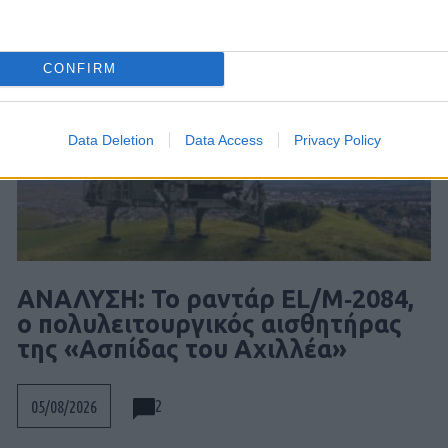
CONFIRM
Data Deletion
Data Access
Privacy Policy
ΑΝΑΛΥΣΗ: To ραντάρ EL/M‑2084,
ο πολυλειτουργικός αισθητήρας
της «Ασπίδας του Αχιλλέα»
2
05/08/2026