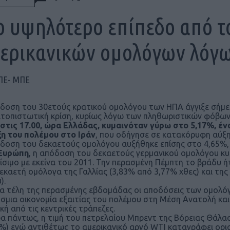
ο υψηλότερο επίπεδο από τ
ερικανικών ομολόγων λόγ
ΠΕ- ΜΠΕ
δοση του 30ετούς κρατικού ομολόγου των ΗΠΑ άγγιξε σήμερ
τοπιστωτική κρίση, κυρίως λόγω των πληθωριστικών φόβων
στις 17.00, ώρα Ελλάδας, κυμαινόταν γύρω στο 5,17%, ένα
η του πολέμου στο Ιράν
, που οδήγησε σε κατακόρυφη αύξη
δοση του δεκαετούς ομολόγου αυξήθηκε επίσης στο 4,65%, 
Ευρώπη
, η απόδοση του δεκαετούς γερμανικού ομολόγου κυ
ίσιμο με εκείνα του 2011. Την περασμένη Πέμπτη το βράδυ ή
εκαετή ομόλογα της Γαλλίας (3,83% από 3,77% χθες) και της
).
α τέλη της περασμένης εβδομάδας οι αποδόσεις των ομολό
σμια οικονομία εξαιτίας του πολέμου στη Μέση Ανατολή και 
ική από τις κεντρικές τράπεζες.
α πάντως, η τιμή του πετρελαίου Μπρεντ της Βόρειας Θάλα
8%) ενώ αντιθέτως το αμερικανικό αργό WTI καταγράφει ορια