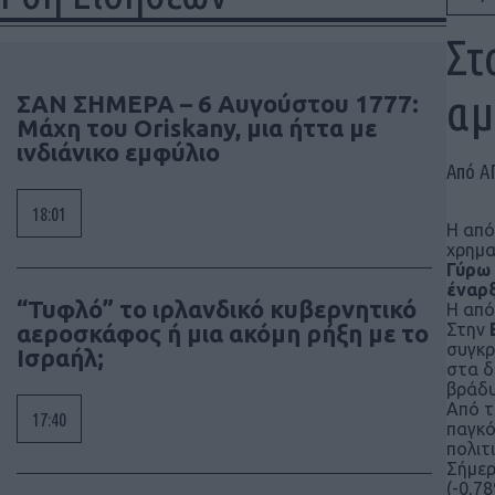
Στ
αμ
ΣΑΝ ΣΗΜΕΡΑ – 6 Αυγούστου 1777:
Μάχη του Oriskany, μια ήττα με
ινδιάνικο εμφύλιο
Από Α
18:01
Η από
χρημα
Γύρω 
έναρξ
“Τυφλό” το ιρλανδικό κυβερνητικό
Η από
αεροσκάφος ή μια ακόμη ρήξη με το
Στην
συγκρ
Ισραήλ;
στα δ
βράδυ
Από τ
17:40
παγκό
πολιτ
Σήμερ
(-0,7