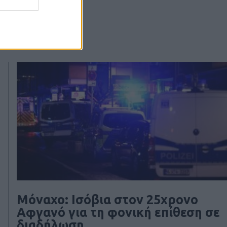
Μόναχο: Ισόβια στον 25χρονο
Αφγανό για τη φονική επίθεση σε
διαδήλωση