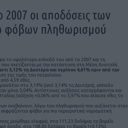
ο 2007 οι αποδόσεις των
ω φόβων πληθωρισμού
α το υψηλότερο επίπεδό του από το 2007 και τη
 που σχετίζονται με την κατάσταση στη Μέση Ανατολή.
ντι 5,12% τη Δευτέρα και περίπου 4,61% πριν από την
ση της τιμής του πετρελαίου.
από 4,59 χθες.
μαινόταν στο 3,19% (από 3,14% τη Δευτέρα), επίπεδο
ταν μόνο 3,04%. Αντίστοιχες αυξήσεις καταγράφονται και
 Ιταλίας (αύξηση +0,06% από το 3,97% που έκλεισε χθες το
γων ανεβαίνουν, λόγω του πληθωρισμού που αυξάνεται στην
εκφράζονται φόβοι για πιο περιοριστική νομισματική
σσας μειώθηκε ελαφρά, στα 111,23 δολάρια το βαρέλι
κή άνοδο, στα 108,80 δολάρια το βαρέλι (+0,13%).