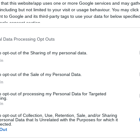
 that this website/app uses one or more Google services and may gath
including but not limited to your visit or usage behaviour. You may click 
 to Google and its third-party tags to use your data for below specifi
ogle consent section.
l Data Processing Opt Outs
o opt-out of the Sharing of my personal data.
In
o opt-out of the Sale of my Personal Data.
In
to opt-out of processing my Personal Data for Targeted
ing.
In
o opt-out of Collection, Use, Retention, Sale, and/or Sharing
ersonal Data that Is Unrelated with the Purposes for which it
Login
lected.
Out
Please login t