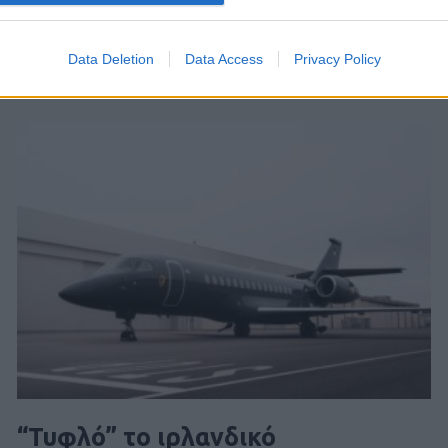
Data Deletion
Data Access
Privacy Policy
“Τυφλό” το ιρλανδικό