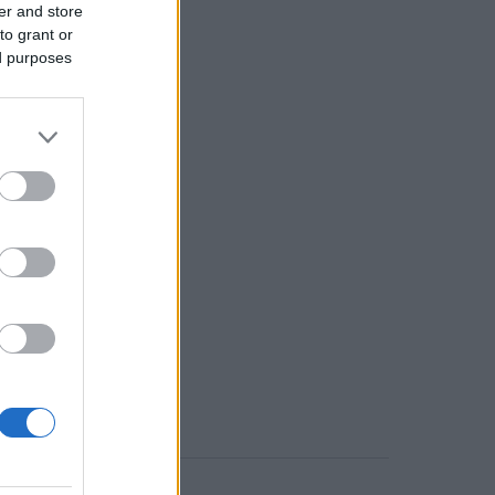
er and store
to grant or
ed purposes
o comment