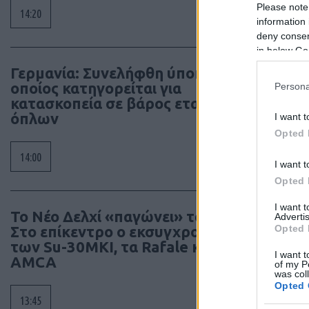
Please note
14:20
information 
deny consent
in below Go
Γερμανία: Συνελήφθη ύποπτος ο
οποίος κατηγορείται για
Persona
κατασκοπεία σε βάρος εταιρίας
όπλων
I want t
Opted 
14:00
I want t
Opted 
I want 
Το Νέο Δελχί «παγώνει» το Su-57E –
Advertis
Opted 
Στο επίκεντρο ο εκσυγχρονισμός
των Su-30MKI, τα Rafale και το
I want t
AMCA
of my P
was col
Opted 
13:45