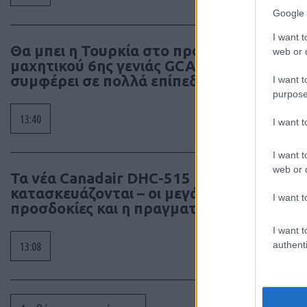
Google 
I want t
Θα μπει η Τουρκία στο πρόγραμμα
web or d
μαχητικού 6ης γενιάς GCAP; Γιατί τη
συμφέρει σε πολλά επίπεδα
I want t
purpose
13:40
I want 
I want t
web or d
Τα νέα Canadair DHC-515
κατασκευάζονται – οι μεγάλες
I want t
προσδοκίες και η πραγματικότητα
I want t
authenti
13:08