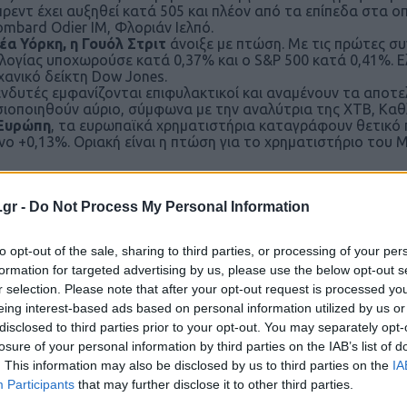
ρεντ έχει αυξηθεί κατά 505 και πλέον από τα επίπεδα στα ο
ombard Odier IM, Φλοριάν Ιελπό.
έα Υόρκη, η Γουόλ Στριτ
άνοιξε με πτώση. Με τις πρώτες σ
λογίας υποχωρούσε κατά 0,37% και ο S&P 500 κατά 0,41%. 
χανικό δείκτη Dow Jones.
ενδυτές εμφανίζονται επιφυλακτικοί και αναμένουν τα αποτ
ιοποιηθούν αύριο, σύμφωνα με την αναλύτρια της XTB, Καθ
Ευρώπη
, τα ευρωπαϊκά χρηματιστήρια καταγράφουν θετικό 
νο +0,13%. Οριακή είναι η πτώση για το χρηματιστήριο του Μ
.gr -
Do Not Process My Personal Information
to opt-out of the sale, sharing to third parties, or processing of your per
Ακολουθήστε το
ΠΤΗΣΗ
στο
Google News
formation for targeted advertising by us, please use the below opt-out s
και μάθετε πρώτοι όλες τις ειδήσεις.
r selection. Please note that after your opt-out request is processed y
θρα που δημοσιεύονται στο flight.com.gr εκφράζουν τους σ
eing interest-based ads based on personal information utilized by us or
ι απαραίτητα τον ιστότοπο. Απαγορεύεται η αναδημοσίευση 
disclosed to third parties prior to your opt-out. You may separately opt-
losure of your personal information by third parties on the IAB’s list of
ση. Σε αντίθετη περίπτωση θα λαμβάνονται νομικά μέτρα. Ο 
. This information may also be disclosed by us to third parties on the
IA
ρεί το δικαίωμα ελέγχου των σχολίων, τα οποία εκφράζουν 
Participants
that may further disclose it to other third parties.
αφέα τους.