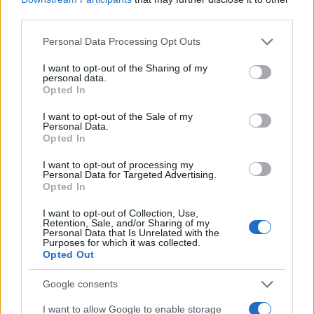
third parties.
Η Χαμάς δηλώνει εκ νέου έτοιμη να
Please note that this website/app uses one or more Google
Personal Data Processing Opt Outs
services and may gather and store information including but
εφαρμόσει το σχέδιο των ΗΠΑ για τη
not limited to your visit or usage behaviour. You may click to
I want to opt-out of the Sharing of my
Γάζα
personal data.
grant or deny consent to Google and its third-party tags to
Opted In
use your data for below specified purposes in below Google
20:59
consent section.
I want to opt-out of the Sale of my
Personal Data.
Opted In
I want to opt-out of processing my
Συντριβή Sikorsky CH-54A Tarhe σε
Personal Data for Targeted Advertising.
αεροπυρόσβεση στη Γιούτα
Opted In
I want to opt-out of Collection, Use,
Retention, Sale, and/or Sharing of my
20:40
Personal Data that Is Unrelated with the
Purposes for which it was collected.
Opted Out
ΣΑΝ ΣΗΜΕΡΑ – 8 Αυγούστου 1588:
Google consents
Ναυμαχία του Gravelines, η μεγάλη
I want to allow Google to enable storage