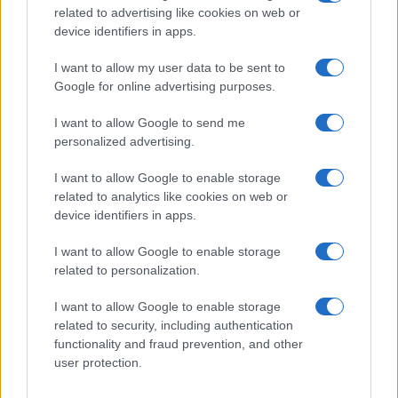
ισπανική αρμάδα σκορπίζει
related to advertising like cookies on web or
device identifiers in apps.
20:01
I want to allow my user data to be sent to
Google for online advertising purposes.
I want to allow Google to send me
Οι Ινδοί πήγαν Pitch Black 26 με μια
personalized advertising.
ιδιαιτερότητα
I want to allow Google to enable storage
related to analytics like cookies on web or
19:50
device identifiers in apps.
I want to allow Google to enable storage
related to personalization.
Πλωτά data center με ενέργεια από τα
κύματα – το AI ανοίγεται στον ωκεανό
I want to allow Google to enable storage
related to security, including authentication
functionality and fraud prevention, and other
19:40
user protection.