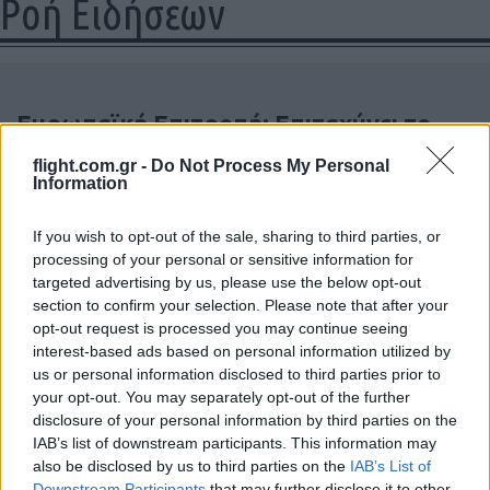
Ροή Ειδήσεων
Ευρωπαϊκή Επιτροπή: Επιταχύνει το
IRIS² με 348 δορυφόρους για ασφαλείς
flight.com.gr -
Do Not Process My Personal
ευρωπαϊκές επικοινωνίες
Information
07:45
If you wish to opt-out of the sale, sharing to third parties, or
processing of your personal or sensitive information for
targeted advertising by us, please use the below opt-out
section to confirm your selection. Please note that after your
Πλοίο «Nadezhda»: Χτυπήθηκε από
opt-out request is processed you may continue seeing
ουκρανικά drones καθ’ οδόν προς τη
interest-based ads based on personal information utilized by
Ρωσία – Ρυμουλκήθηκε σε τουρκικό
us or personal information disclosed to third parties prior to
λιμάνι
your opt-out. You may separately opt-out of the further
disclosure of your personal information by third parties on the
IAB’s list of downstream participants. This information may
07:23
also be disclosed by us to third parties on the
IAB’s List of
Downstream Participants
that may further disclose it to other