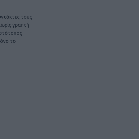
υντάκτες τους
χωρίς γραπτή
ιστότοπος
μόνο το