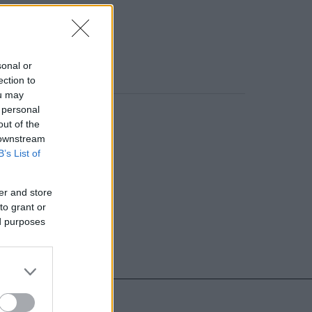
sonal or
ection to
ou may
 personal
o comment
out of the
 downstream
B’s List of
er and store
to grant or
ed purposes