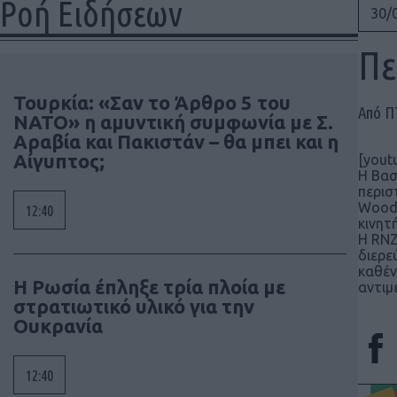
Ροή Ειδήσεων
30/
Πε
Τουρκία: «Σαν το Άρθρο 5 του
Από 
ΝΑΤΟ» η αμυντική συμφωνία με Σ.
Αραβία και Πακιστάν – θα μπει και η
Αίγυπτος;
[yout
Η Βασ
περισ
Woodb
12:40
κινητ
Η RNZ
διερε
καθέν
Η Ρωσία έπληξε τρία πλοία με
αντιμ
στρατιωτικό υλικό για την
Ουκρανία
12:40