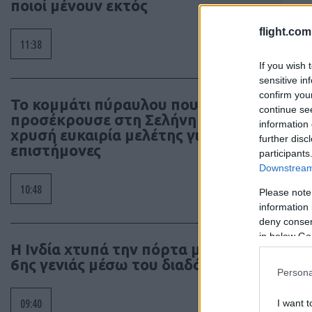
ποιοί μένουν εκτός
flight.com
11:38
If you wish 
sensitive in
confirm you
Το κομμάτι πύραυλου που
continue se
προσέκρουσε στη Σελήνη γίνεται
information 
χρυσή ευκαιρία μελέτης για ειδικούς
further disc
επιστήμονες
participants
Downstream 
10:48
Please note
information 
deny consent
in below Go
Η Ινδία χτυπά την πόρτα μαχητού
6ης γενιάς μέσω του διαδόχου FCAS
Persona
09:40
I want t