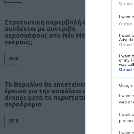
Opted 
I want t
Στρατιωτική παρεμβολή GPS
Opted 
συνδέεται με συντριβή
αεροσκάφους στο Νέο Μεξικό με 4
I want 
Advertis
νεκρούς;
Opted 
I want t
09:30
of my P
was col
Opted 
Το Βερολίνο θα επεκτείνει την
Google 
έρευνα για την ασφάλεια από τα
I want t
drones μετά το περιστατικό σε
web or d
αεροδρόμιο
I want t
09:10
purpose
I want 