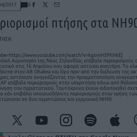
0
04/2017
ριορισμοί πτήσης στα NH9
ΠΤΗΣΗ
ube=https://www.youtube.com/watch?v=kgomHSFKH6E]
ιλική Αεροπορία της Νέας Ζηλανδίας επέβαλε περιορισμούς 
τατικό στις 16 Απριλίου που αφορά αστοχία κινητήρα. Το ελ
urne στην AB Ohakea και λίγο πριν από την διέλευση της 
ήρες αστόχησε αναγκάζοντας την πραγματοποίηση αναγκαστ
AF επέβαλε περιορισμούς στην υπερπτήση πάνω από θάλασσα,
ύνηση του περιστατικού. Ταυτόχρονα έχουν ειδοποιηθεί σχετ
α εάν επιβάλει οποιουσδήποτε περιορισμούς στην χρήση τω
ετώπισαν σε δυο περιπτώσεις και γερμανικά NH90.