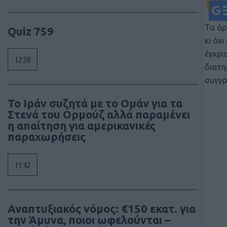
Τα άρ
Quiz 759
κι όχ
έγκρι
12:30
διατη
συγγρ
To Ιράν συζητά με το Ομάν για τα
Στενά του Ορμούζ αλλά παραμένει
η απαίτηση για αμερικανικές
παραχωρήσεις
11:42
Αναπτυξιακός νόμος: €150 εκατ. για
την Άμυνα, ποιοι ωφελούνται –