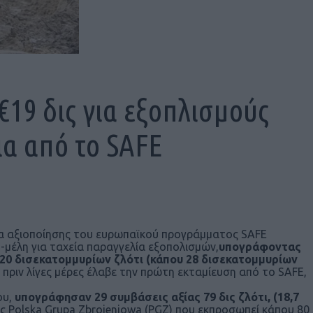
19 δις για εξοπλισμούς
ια από το SAFE
α αξιοποίησης του ευρωπαϊκού προγράμματος SAFE
η-μέλη για ταχεία παραγγελία εξοπολισμών,
υπογράφοντας
120 δισεκατομμυρίων ζλότι (κάπου 28 δισεκατομμυρίων
πριν λίγες μέρες έλαβε την πρώτη εκταμίευση από το SAFE,
ου,
υπογράφησαν 29 συμβάσεις αξίας 79 δις ζλότι, (18,7
ς Polska Grupa Zbrojeniowa (PGZ) που εκπροσωπεί κάπου 80