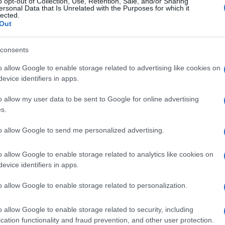
o opt-out of Collection, Use, Retention, Sale, and/or Sharing
ersonal Data that Is Unrelated with the Purposes for which it
lected.
Out
consents
o allow Google to enable storage related to advertising like cookies on
evice identifiers in apps.
o allow my user data to be sent to Google for online advertising
s.
to allow Google to send me personalized advertising.
o allow Google to enable storage related to analytics like cookies on
evice identifiers in apps.
ρύτερο πρόγραμμα SAFE, από το οποίο η Πολωνία είναι ο μ
o allow Google to enable storage related to personalization.
 σημαντικές εγχώριες παραγγελίες: συμβάσεις άνω των 13 δισ
ολικού 155 χιλ., εξοπλισμό για κυβερνοάμυνα (3 δισ. ζλότι ή 7
o allow Google to enable storage related to security, including
ντάδες χιλιάδες σύγχρονα κράνη και αλεξίσφαιρα γιλέκ
cation functionality and fraud prevention, and other user protection.
φερόμενα πυρομαχικά
, τύπων Warmate, Gladius και FlyEye 