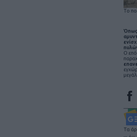
Το πο
Όπως 
αμυντ
ενίσχ
πυλών
Ο επό
παραχ
επανε
εγχώρ
μεγάλ
Τα άρ