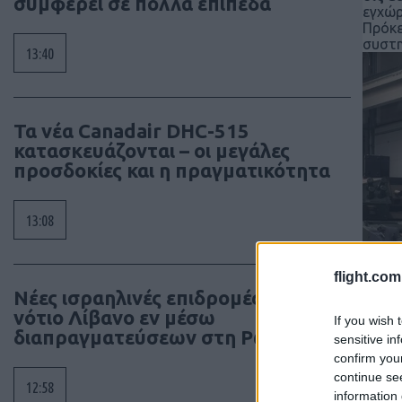
συμφέρει σε πολλά επίπεδα
εγχώρ
Πρόκε
συστη
13:40
Τα νέα Canadair DHC-515
κατασκευάζονται – οι μεγάλες
προσδοκίες και η πραγματικότητα
13:08
flight.com
Νέες ισραηλινές επιδρομές στον
νότιο Λίβανο εν μέσω
If you wish 
διαπραγματεύσεων στη Ρώμη
sensitive in
confirm you
continue se
12:58
information 