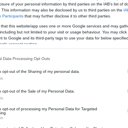
losure of your personal information by third parties on the IAB’s list of
. This information may also be disclosed by us to third parties on the
IA
Participants
that may further disclose it to other third parties.
 that this website/app uses one or more Google services and may gath
including but not limited to your visit or usage behaviour. You may click 
 to Google and its third-party tags to use your data for below specifi
ogle consent section.
ο μεγάλης αξίας συμβάσεις είναι για
146 επιπλέον τεθωρακισ
ζλότι
(1,8 δισ. ευρώ). Μετά την αρχική παραγγελία των 111 
l Data Processing Opt Outs
τα σε πολλαπλές εκδόσεις (IFV, αναγνώρισης, διοίκησης, ιατρ
aster II, πυραύλους Spike LR, προηγμένο σύστημα ελέγχου π
ασμένα BMP-1/2, προσφέροντας υψηλή προστασία και διασύ
o opt-out of the Sharing of my personal data.
ή ώθηση δίνεται και στο πυραυλικό πυροβολικό. Άλλη σύμβα
In
ματα πολλαπλών εκτοξευτών πυραύλων, Homar-K (βασισμέν
ριλαμβανομένων μεταφορέων πυρομαχικών, οχημάτων διοίκη
ληλα, υπογράφηκε η προμήθεια
96 αυτοκινούμενων πυροβ
o opt-out of the Sale of my Personal Data.
ευρώ).
Το Krab, δοκιμασμένο με επιτυχία στην Ουκρανία, σ
In
γελίες για ακόμη
64 αυτοκινούμενους όλμους Rak
των 120 
ab-K
, δεκάδες οχήματα Waran κ.λπ.
to opt-out of processing my Personal Data for Targeted
ing.
In