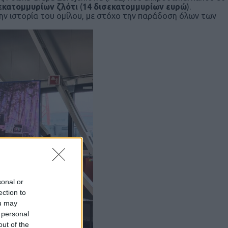
εκατομμυρίων ζλότι
(
14 δισεκατομμυρίων ευρώ
).
ην ιστορία του ομίλου, με στόχο την παράδοση όλων των
sonal or
ection to
ou may
 personal
out of the