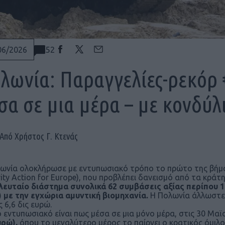
52
06/2026
λωνία: Παραγγελίες-ρεκόρ €
σα σε μια μέρα – με κονδύλ
Από Χρήστος Γ. Κτενάς
ωνία ολοκλήρωσε με εντυπωσιακό τρόπο το πρώτο της βήμ
rity Action for Europe), που προβλέπει δανεισμό από τα κράτ
λευταίο διάστημα συνολικά 62 συμβάσεις αξίας περίπου 
 με την εγχώρια αμυντική βιομηχανία.
H Πολωνία άλλωστε 
 6,6 δις ευρώ.
ο εντυπωσιακό είναι πως μέσα σε μια μόνο μέρα, στις 30 Μαϊ
υρώ),
όπου το μεγαλύτερο μέρος το παίρνει ο κρατικός όμιλο