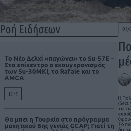
Ροή Ειδήσεων
01/
Πο
μέ
Το Νέο Δελχί «παγώνει» το Su-57E –
Στο επίκεντρο ο εκσυγχρονισμός
των Su-30MKI, τα Rafale και το
AMCA
13:45
Η Πολ
(Secu
το τε
ευρώ)
Θα μπει η Τουρκία στο πρόγραμμα
ύψους
Το πι
μαχητικού 6ης γενιάς GCAP; Γιατί τη
δις ε