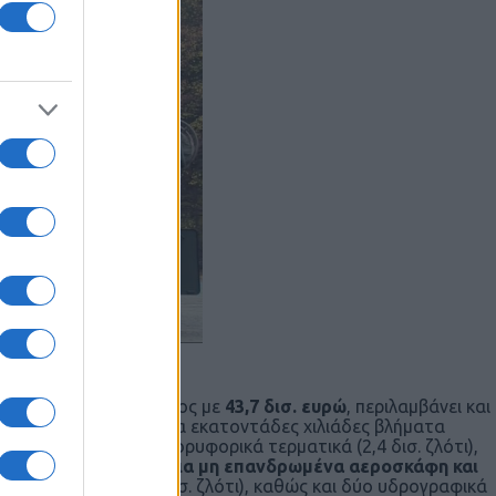
εγαλύτερος ωφελούμενος με
43,7 δισ. ευρώ
, περιλαμβάνει και
. ζλότι (3 δις ευρώ) για εκατοντάδες χιλιάδες βλήματα
00 εκατ. ευρώ), 157 δορυφορικά τερματικά (2,4 δισ. ζλότι),
α, εκατοντάδες εγχώρια μη επανδρωμένα αεροσκάφη και
από τη WB Group (12 δισ. ζλότι), καθώς και δύο υδρογραφικά