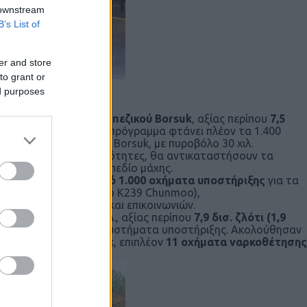
 downstream
B’s List of
er and store
to grant or
ed purposes
μένα οχήματα μάχης πεζικού Borsuk
, αξίας περίπου
7,5
οχημάτων, το συνολικό πρόγραμμα φτάνει πλέον τα 1.400
ικής υποστήριξης). Τα Borsuk, με πυροβόλο 30 χιλ.
υρός και αμφίβιες ικανότητες, θα αντικαταστήσουν τα
νδεση στο σύγχρονο πεδίο μάχης.
ση προβλέπει
πάνω από 1.000 οχήματα υποστήριξης
για τα
α στο νοτιοκορεατικό K239 Chunmoo),
σης, ανεφοδιασμού και επικοινωνιών.
όλων Krab
των 155 χιλ., αξίας περίπου
7,9 δισ. ζλότι
(1,9
υνοδεύεται από πλήρη συστήματα υποστήριξης. Ακολούθησαν
χιλ. σε όχημα Rosomak, επιπλέον
11 οχήματα ναρκοθέτησης