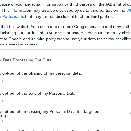
losure of your personal information by third parties on the IAB’s list of
ι απαραίτητα τον ιστότοπο. Απαγορεύεται η αναδημοσίευση 
. This information may also be disclosed by us to third parties on the
IA
ση. Σε αντίθετη περίπτωση θα λαμβάνονται νομικά μέτρα. Ο 
Participants
that may further disclose it to other third parties.
ρεί το δικαίωμα ελέγχου των σχολίων, τα οποία εκφράζουν 
 that this website/app uses one or more Google services and may gath
αφέα τους.
including but not limited to your visit or usage behaviour. You may click 
 to Google and its third-party tags to use your data for below specifi
ogle consent section.
l Data Processing Opt Outs
o opt-out of the Sharing of my personal data.
In
o opt-out of the Sale of my Personal Data.
In
to opt-out of processing my Personal Data for Targeted
ing.
In