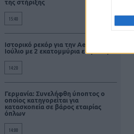
της στήριξης
15:40
Ιστορικό ρεκόρ για την Aegean τον
Ιούλιο με 2 εκατομμύρια επιβάτες
14:20
Γερμανία: Συνελήφθη ύποπτος ο
οποίος κατηγορείται για
κατασκοπεία σε βάρος εταιρίας
όπλων
14:00