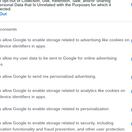
o opt-out of Collection, Use, Retention, Sale, and/or Sharing
ersonal Data that Is Unrelated with the Purposes for which it
lected.
Out
Login
consents
Please login t
o allow Google to enable storage related to advertising like cookies on
evice identifiers in apps.
2
COMMENTS
o allow my user data to be sent to Google for online advertising
s.
to allow Google to send me personalized advertising.
o allow Google to enable storage related to analytics like cookies on
evice identifiers in apps.
o allow Google to enable storage related to personalization.
o allow Google to enable storage related to security, including
cation functionality and fraud prevention, and other user protection.