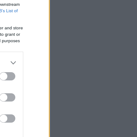
 downstream
χωρίς γραπτή
B’s List of
ιστότοπος
μόνο το
er and store
to grant or
ed purposes