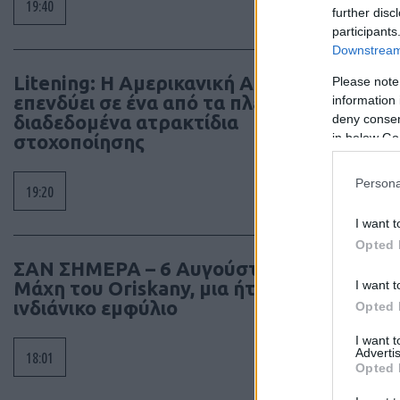
19:40
further disc
κι όχ
participants
έγκρι
Downstream 
διατη
Litening: Η Αμερικανική Αεροπορία
Please note
συγγρ
επενδύει σε ένα από τα πλέον
information 
διαδεδομένα ατρακτίδια
deny consent
in below Go
στοχοποίησης
Persona
19:20
I want t
Opted 
ΣΑΝ ΣΗΜΕΡΑ – 6 Αυγούστου 1777:
Μάχη του Oriskany, μια ήττα με
I want t
ινδιάνικο εμφύλιο
Opted 
I want 
Advertis
18:01
Opted 