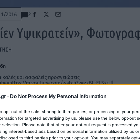
2
11/2016
ίεν Υψικρατείν», Φωτογραφ
ΠΤΗΣΗ
 καλές και ασφαλείς προσγειώσεις
ube=https://m.youtube.com/watch?v=zzBLfFLSxrU]
.gr -
Do Not Process My Personal Information
to opt-out of the sale, sharing to third parties, or processing of your per
formation for targeted advertising by us, please use the below opt-out s
Ακολουθήστε το
ΠΤΗΣΗ
στο
Google News
r selection. Please note that after your opt-out request is processed y
και μάθετε πρώτοι όλες τις ειδήσεις.
eing interest-based ads based on personal information utilized by us or
disclosed to third parties prior to your opt-out. You may separately opt-
θρα που δημοσιεύονται στο flight.com.gr εκφράζουν τους σ