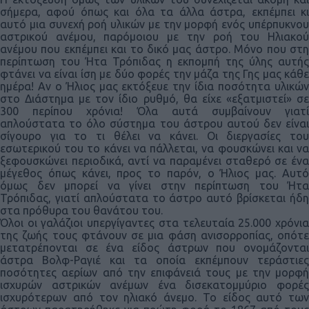
σήμερα, αφού όπως και όλα τα άλλα άστρα, εκπέμπει κι
αυτό μια συνεχή ροή υλικών με την μορφή ενός υπέρπυκνου
αστρικού ανέμου, παρόμοιου με την ροή του Ηλιακού
ανέμου που εκπέμπει και το δικό μας άστρο. Μόνο που στη
περίπτωση του Ήτα Τρόπιδας η εκπομπή της ύλης αυτής
φτάνει να είναι ίση με δύο φορές την μάζα της Γης μας κάθε
ημέρα! Αν ο Ήλιος μας εκτόξευε την ίδια ποσότητα υλικών
στο Διάστημα με τον ίδιο ρυθμό, θα είχε «εξατμιστεί» σε
300 περίπου χρόνια! Όλα αυτά συμβαίνουν γιατί
απλούστατα το όλο σύστημα του άστρου αυτού δεν είναι
σίγουρο για το τι θέλει να κάνει. Οι διεργασίες του
εσωτερικού του το κάνει να πάλλεται, να φουσκώνει και να
ξεφουσκώνει περιοδικά, αντί να παραμένει σταθερό σε ένα
μέγεθος όπως κάνει, προς το παρόν, ο Ήλιος μας. Αυτό
όμως δεν μπορεί να γίνει στην περίπτωση του Ήτα
Τρόπιδας, γιατί απλούστατα το άστρο αυτό βρίσκεται ήδη
στα πρόθυρα του θανάτου του.
Όλοι οι γαλάζιοι υπεργίγαντες στα τελευταία 25.000 χρόνια
της ζωής τους φτάνουν σε μια φάση ανισορροπίας, οπότε
μετατρέπονται σε ένα είδος άστρων που ονομάζονται
άστρα Βολφ-Ραγιέ και τα οποία εκπέμπουν τεράστιες
ποσότητες αερίων από την επιφάνειά τους με την μορφή
ισχυρών αστρικών ανέμων ένα δισεκατομμύριο φορές
ισχυρότερων από τον ηλιακό άνεμο. Το είδος αυτό των