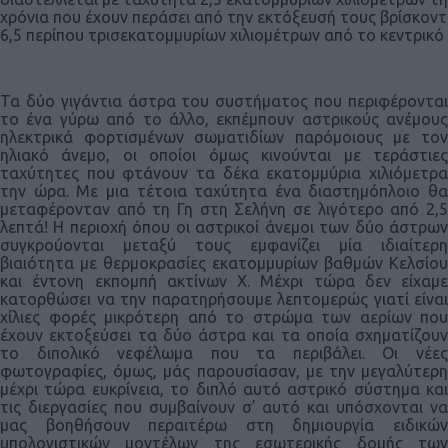
χρόνια που έχουν περάσει από την εκτόξευσή τους βρίσκον
6,5 περίπου τρισεκατομμυρίων χιλιομέτρων από το κεντρικό
Τα δύο γιγάντια άστρα του συστήματος που περιφέρονται
το ένα γύρω από το άλλο, εκπέμπουν αστρικούς ανέμους
ηλεκτρικά φορτισμένων σωματιδίων παρόμοιους με τον
ηλιακό άνεμο, οι οποίοι όμως κινούνται με τεράστιες
ταχύτητες που φτάνουν τα δέκα εκατομμύρια χιλιόμετρα
την ώρα. Με μια τέτοια ταχύτητα ένα διαστημόπλοιο θα
μεταφέρονταν από τη Γη στη Σελήνη σε λιγότερο από 2,5
λεπτά! Η περιοχή όπου οι αστρικοί άνεμοι των δύο άστρων
συγκρούονται μεταξύ τους εμφανίζει μία ιδιαίτερη
βιαιότητα με θερμοκρασίες εκατομμυρίων βαθμών Κελσίου
και έντονη εκπομπή ακτίνων Χ. Μέχρι τώρα δεν είχαμε
κατορθώσει να την παρατηρήσουμε λεπτομερώς γιατί είναι
χίλιες φορές μικρότερη από το στρώμα των αερίων που
έχουν εκτοξεύσει τα δύο άστρα και τα οποία σχηματίζουν
το διπολικό νεφέλωμα που τα περιβάλει. Οι νέες
φωτογραφίες, όμως, μάς παρουσίασαν, με την μεγαλύτερη
μέχρι τώρα ευκρίνεια, το διπλό αυτό αστρικό σύστημα και
τις διεργασίες που συμβαίνουν σ’ αυτό και υπόσχονται να
μας βοηθήσουν περαιτέρω στη δημιουργία ειδικών
υπολογιστικών μοντέλων της εσωτερικής δομής των