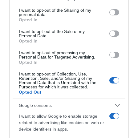
services and may gather and store information including but
not limited to your visit or usage behaviour. You may click to
I want to opt-out of the Sharing of my
personal data.
grant or deny consent to Google and its third-party tags to
Opted In
Η Γερουσία των ΗΠΑ απέτρεψε διακοπή
use your data for below specified purposes in below Google
λειτουργίας της κυβέρνησης, πριν τις
consent section.
I want to opt-out of the Sale of my
Personal Data.
εκλογές Νοεμβρίου
Opted In
I want to opt-out of processing my
13:54
Personal Data for Targeted Advertising.
Opted In
I want to opt-out of Collection, Use,
Retention, Sale, and/or Sharing of my
Ο Οδυσσέας ταξίδευε με πλοίο των
Personal Data that Is Unrelated with the
Βίκινγκς; Η επιλογή του Νόλαν και η
Purposes for which it was collected.
Opted Out
πραγματική μυκηναϊκή ναυπηγική
Google consents
13:30
I want to allow Google to enable storage
related to advertising like cookies on web or
device identifiers in apps.