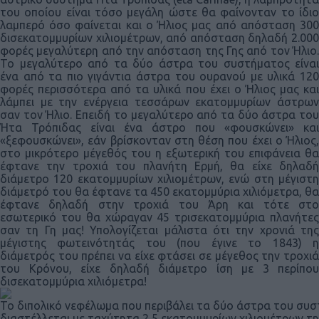
του οποίου είναι τόσο μεγάλη ώστε θα φαίνονταν το ίδιο
λαμπερό όσο φαίνεται και ο Ήλιος μας από απόσταση 300
δισεκατομμυρίων χιλιομέτρων, από απόσταση δηλαδή 2.000
φορές μεγαλύτερη από την απόσταση της Γης από τον Ήλιο.
Το μεγαλύτερο από τα δύο άστρα του συστήματος είναι
ένα από τα πιο γιγάντια άστρα του ουρανού με υλικά 120
φορές περισσότερα από τα υλικά που έχει ο Ήλιος μας και
λάμπει με την ενέργεια τεσσάρων εκατομμυρίων άστρων
σαν τον Ήλιο. Επειδή το μεγαλύτερο από τα δύο άστρα του
Ήτα Τρόπιδας είναι ένα άστρο που «φουσκώνει» και
«ξεφουσκώνει», εάν βρίσκονταν στη θέση που έχει ο Ήλιος,
στο μικρότερο μέγεθός του η εξωτερική του επιφάνεια θα
έφτανε την τροχιά του πλανήτη Ερμή, θα είχε δηλαδή
διάμετρο 120 εκατομμυρίων χιλιομέτρων, ενώ στη μέγιστη
διάμετρό του θα έφτανε τα 450 εκατομμύρια χιλιόμετρα, θα
έφτανε δηλαδή στην τροχιά του Άρη και τότε στο
εσωτερικό του θα χώραγαν 45 τρισεκατομμύρια πλανήτες
σαν τη Γη μας! Υπολογίζεται μάλιστα ότι την χρονιά της
μέγιστης φωτεινότητάς του (που έγινε το 1843) η
διάμετρός του πρέπει να είχε φτάσει σε μέγεθος την τροχιά
του Κρόνου, είχε δηλαδή διάμετρο ίση με 3 περίπου
δισεκατομμύρια χιλιόμετρα!
Το διπολικό νεφέλωμα που περιβάλει τα δύο άστρα του συ
διαστέλλεται με ταχύτητα 2,5 εκατομμυρίων χιλιομέτρων τη