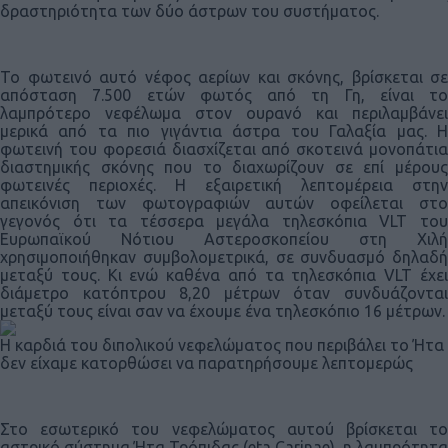
δραστηριότητα των δύο άστρων του συστήματος.
Το φωτεινό αυτό νέφος αερίων και σκόνης, βρίσκεται σε
απόσταση 7.500 ετών φωτός από τη Γη, είναι το
λαμπρότερο νεφέλωμα στον ουρανό και περιλαμβάνει
μερικά από τα πιο γιγάντια άστρα του Γαλαξία μας. Η
φωτεινή του φορεσιά διασχίζεται από σκοτεινά μονοπάτια
διαστημικής σκόνης που το διαχωρίζουν σε επί μέρους
φωτεινές περιοχές. Η εξαιρετική λεπτομέρεια στην
απεικόνιση των φωτογραφιών αυτών οφείλεται στο
γεγονός ότι τα τέσσερα μεγάλα τηλεσκόπια VLT του
Ευρωπαϊκού Νότιου Αστεροσκοπείου στη Χιλή
χρησιμοποιήθηκαν συμβολομετρικά, σε συνδυασμό δηλαδή
μεταξύ τους. Κι ενώ καθένα από τα τηλεσκόπια VLT έχει
διάμετρο κατόπτρου 8,20 μέτρων όταν συνδυάζονται
μεταξύ τους είναι σαν να έχουμε ένα τηλεσκόπιο 16 μέτρων.
Η καρδιά του διπολικού νεφελώματος που περιβάλει το Ήτα
δεν είχαμε κατορθώσει να παρατηρήσουμε λεπτομερώς
Στο εσωτερικό του νεφελώματος αυτού βρίσκεται το
αστρικό σύστημα Ήτα Τρόπιδας (eta Carinae), η λαμπρότητα