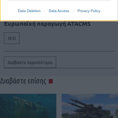
Data Deletion
Data Access
Privacy Policy
Rheinmetall–Lockheed Martin:
Ευρωπαϊκή παραγωγή ATACMS
10:55
Διαβάστε περισσότερα
Διαβάστε επίσης