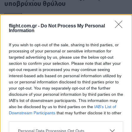
υποβρύχιου θρύλου
18:01
flight.com.gr -
Do Not Process My Personal
Information
ΗΠΑ: Νέες κυρώσεις στην Κούβα για
If you wish to opt-out of the sale, sharing to third parties, or
εισαγωγές όπλων και στρατιωτική
processing of your personal or sensitive information for
συνεργασία με Ρωσία και Κίνα
targeted advertising by us, please use the below opt-out
section to confirm your selection. Please note that after your
opt-out request is processed you may continue seeing
15:20
interest-based ads based on personal information utilized by
us or personal information disclosed to third parties prior to
your opt-out. You may separately opt-out of the further
disclosure of your personal information by third parties on the
Ουκρανικά πλήγματα στη Μαύρη
IAB’s list of downstream participants. This information may
Θάλασσα: Στόχος πλοία κοντά στο
also be disclosed by us to third parties on the
IAB’s List of
Νοβοροσίσκ
Downstream Participants
that may further disclose it to other
third parties.
15:00
Please note that this website/app uses one or more Google
Personal Data Processing Opt Outs