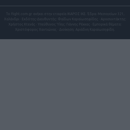
Το flight.com.gr ανήκει στην εταιρεία ΙΚΑΡΟΣ ΙΚΕ. Έδρα: Μεσογείων 321,
Χαλάνδρι · Εκδότης-Διευθυντής: Φαίδων Καραϊωσηφίδης · Αρχισυντάκτης:
Χρήστος Κτενάς · Υπεύθυνος Ύλης: Γιάννης Ρέκκας · Εμπορικά θέματα:
Χριστόφορος Χαντιώνας · Διοίκηση: Αριάδνη Καραϊωσηφίδη.