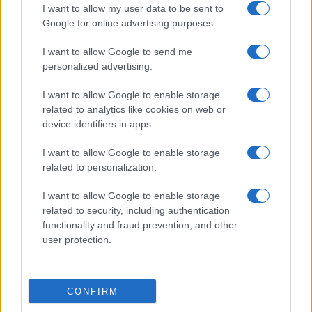
Σαουδική Αραβία: ανάλωσε το 86% των
I want to allow my user data to be sent to
πυραύλων Patriot PAC-3 μέσα σε 38
Google for online advertising purposes.
ημέρες
I want to allow Google to send me
personalized advertising.
13:13
I want to allow Google to enable storage
related to analytics like cookies on web or
device identifiers in apps.
Τρεις νεκροί, ανάμεσά τους ένα μικρό
παιδί, από ρωσική επίθεση στο Κίεβο
I want to allow Google to enable storage
related to personalization.
12:55
I want to allow Google to enable storage
related to security, including authentication
functionality and fraud prevention, and other
user protection.
745 εκατ. δολάρια στη Raytheon για SM-
3 Block IIA
CONFIRM
12:37