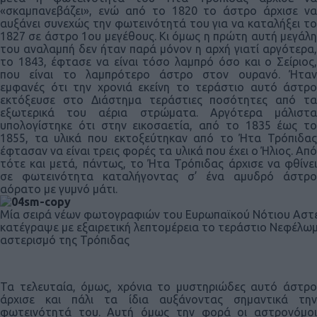
«σκαμπανεβάζει», ενώ από το 1820 το άστρο άρχισε να
αυξάνει συνεχώς την φωτεινότητά του για να καταλήξει το
1827 σε άστρο 1ου μεγέθους. Κι όμως η πρώτη αυτή μεγάλη
του αναλαμπή δεν ήταν παρά μόνον η αρχή γιατί αργότερα,
το 1843, έφτασε να είναι τόσο λαμπρό όσο και ο Σείριος,
που είναι το λαμπρότερο άστρο στον ουρανό. Ήταν
εμφανές ότι την χρονιά εκείνη το τεράστιο αυτό άστρο
εκτόξευσε στο Διάστημα τεράστιες ποσότητες από τα
εξωτερικά του αέρια στρώματα. Αργότερα μάλιστα
υπολογίστηκε ότι στην εικοσαετία, από το 1835 έως το
1855, τα υλικά που εκτοξεύτηκαν από το Ήτα Τρόπιδας
έφτασαν να είναι τρεις φορές τα υλικά που έχει ο Ήλιος. Από
τότε και μετά, πάντως, το Ήτα Τρόπιδας άρχισε να φθίνει
σε φωτεινότητα καταλήγοντας σ’ ένα αμυδρό άστρο
αόρατο με γυμνό μάτι.
Μία σειρά νέων φωτογραφιών του Ευρωπαϊκού Νότιου Αστε
κατέγραψε με εξαιρετική λεπτομέρεια το τεράστιο Νεφέλω
αστερισμό της Τρόπιδας
Τα τελευταία, όμως, χρόνια το μυστηριώδες αυτό άστρο
άρχισε και πάλι τα ίδια αυξάνοντας σημαντικά την
φωτεινότητά του. Αυτή όμως την φορά οι αστρονόμοι