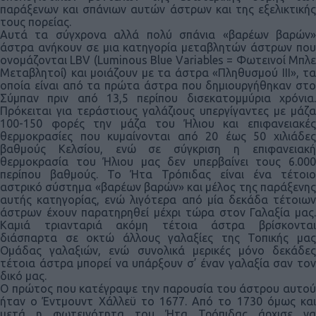
παράξενων και σπάνιων αυτών άστρων και της εξελικτικής
τους πορείας.
Αυτά τα σύγχρονα αλλά πολύ σπάνια «βαρέων βαρών»
άστρα ανήκουν σε μια κατηγορία μεταβλητών άστρων που
ονομάζονται LBV (Luminous Blue Variables = Φωτεινοί Μπλε
Μεταβλητοί) και μοιάζουν με τα άστρα «Πληθυσμού ΙΙΙ», τα
οποία είναι από τα πρώτα άστρα που δημιουργήθηκαν στο
Σύμπαν πριν από 13,5 περίπου δισεκατομμύρια χρόνια.
Πρόκειται για τεράστιους γαλάζιους υπεργίγαντες με μάζα
100-150 φορές την μάζα του Ήλιου και επιφανειακές
θερμοκρασίες που κυμαίνονται από 20 έως 50 χιλιάδες
βαθμούς Κελσίου, ενώ σε σύγκριση η επιφανειακή
θερμοκρασία του Ήλιου μας δεν υπερβαίνει τους 6.000
περίπου βαθμούς. Το Ήτα Τρόπιδας είναι ένα τέτοιο
αστρικό σύστημα «βαρέων βαρών» και μέλος της παράξενης
αυτής κατηγορίας, ενώ λιγότερα από μία δεκάδα τέτοιων
άστρων έχουν παρατηρηθεί μέχρι τώρα στον Γαλαξία μας.
Καμιά τριανταριά ακόμη τέτοια άστρα βρίσκονται
διάσπαρτα σε οκτώ άλλους γαλαξίες της Τοπικής μας
Ομάδας γαλαξιών, ενώ συνολικά μερικές μόνο δεκάδες
τέτοια άστρα μπορεί να υπάρξουν σ’ έναν γαλαξία σαν τον
δικό μας.
Ο πρώτος που κατέγραψε την παρουσία του άστρου αυτού
ήταν ο Έντμουντ Χάλλεϋ το 1677. Από το 1730 όμως και
μετά η φωτεινότητα του Ήτα Τρόπιδας άρχισε να