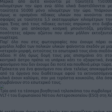
Μερικά από αυτά κινούνται με ταχύτητα 150.000
χιλιομέτρων την ώρα ενώ άλλα υλικά διαστέλλονται με
ταχύτητα 50.000 μόνο χιλιομέτρων την ώρα. Υπάρχουν
όμως κι ορισμένοι πίδακες υλικών που κινούνται σαν
σφαίρες με ταχύτητα 5,5 εκατομμυρίων χιλιομέτρων την
ώρα. Ένας από τους πίδακες αυτούς σπρώχνει στο διάβα
του, σαν μια απόκοσμη κοσμική μπουλντόζα, μεγάλες
ποσότητες αέριου αζώτου που είχαν μάλλον εκτοξευτεί
νωρίτερα.
Παρ’ όλο που στις φωτογραφίες που έχουμε πάρει οι
μεγάλοι λοβοί των πολικών υλικών φαίνονται σχεδόν με μια
«στερεά» μορφή, εντούτοις το εσωτερικό τους είναι σχεδόν
άδειο. Η όλη όμως δομή τους μας επισημαίνει ότι στο
κεντρικό άστρο πρέπει να υπάρχει κάτι το εξαιρετικό, ένα
φαινόμενο που δεν έχουμε δει ποτέ και πουθενά μέχρι τώρα.
Πρόκειται για ένα φαινόμενο που είναι τελείως αποκομμένο
από τα όργανα που διαθέτουμε αφού τα εκτινασσόμενα
υλικά έχουν καλύψει, σαν μια τεράστια κουκούλα, όλα όσα
συμβαίνουν στο εσωτερικό τους.
Τρία από τα τέσσερα βοηθητικά τηλεσκόπια του συμβολομ
VLT-I του Ευρωπαϊκού Νότιου Αστεροσκοπείου (ESO) στη Χιλ
Η εκτόξευση όμως των υλικών του συνεχίζεται ακόμη και