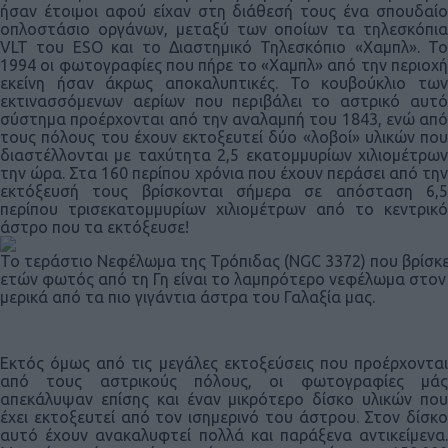
ήσαν έτοιμοι αφού είχαν στη διάθεσή τους ένα σπουδαίο
οπλοστάσιο οργάνων, μεταξύ των οποίων τα τηλεσκόπια
VLT του ESO και το Διαστημικό Τηλεσκόπιο «Χαμπλ». Το
1994 οι φωτογραφίες που πήρε το «Χαμπλ» από την περιοχή
εκείνη ήσαν άκρως αποκαλυπτικές. Το κουβούκλιο των
εκτινασσόμενων αερίων που περιβάλει το αστρικό αυτό
σύστημα προέρχονται από την αναλαμπή του 1843, ενώ από
τους πόλους του έχουν εκτοξευτεί δύο «λοβοί» υλικών που
διαστέλλονται με ταχύτητα 2,5 εκατομμυρίων χιλιομέτρων
την ώρα. Στα 160 περίπου χρόνια που έχουν περάσει από την
εκτόξευσή τους βρίσκονται σήμερα σε απόσταση 6,5
περίπου τρισεκατομμυρίων χιλιομέτρων από το κεντρικό
άστρο που τα εκτόξευσε!
Το τεράστιο Νεφέλωμα της Τρόπιδας (NGC 3372) που βρίσκε
ετών φωτός από τη Γη είναι το λαμπρότερο νεφέλωμα στον 
μερικά από τα πιο γιγάντια άστρα του Γαλαξία μας.
Εκτός όμως από τις μεγάλες εκτοξεύσεις που προέρχονται
από τους αστρικούς πόλους, οι φωτογραφίες μάς
απεκάλυψαν επίσης και έναν μικρότερο δίσκο υλικών που
έχει εκτοξευτεί από τον ισημερινό του άστρου. Στον δίσκο
αυτό έχουν ανακαλυφτεί πολλά και παράξενα αντικείμενα.