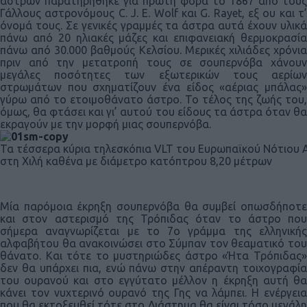
άστρων παρατηρήθηκε για πρώτη φορά το 1867 από τους
Γάλλους αστρονόμους C. J. E. Wolf και G. Rayet, εξ ου και τ’
όνομά τους. Σε γενικές γραμμές τα άστρα αυτά έχουν υλικά
πάνω από 20 ηλιακές μάζες και επιφανειακή θερμοκρασία
πάνω από 30.000 βαθμούς Κελσίου. Μερικές χιλιάδες χρόνια
πριν από την μετατροπή τους σε σουπερνόβα χάνουν
μεγάλες ποσότητες των εξωτερικών τους αερίων
στρωμάτων που σχηματίζουν ένα είδος «αέριας μπάλας»
γύρω από το ετοιμοθάνατο άστρο. Το τέλος της ζωής του,
όμως, θα φτάσει και γι’ αυτού του είδους τα άστρα όταν θα
εκραγούν με την μορφή μιας σουπερνόβα.
Τα τέσσερα κύρια τηλεσκόπια VLT του Ευρωπαϊκού Νότιου 
στη Χιλή καθένα με διάμετρο κατόπτρου 8,20 μέτρων
Μία παρόμοια έκρηξη σουπερνόβα θα συμβεί οπωσδήποτε
και στον αστερισμό της Τρόπιδας όταν το άστρο που
σήμερα αναγνωρίζεται με το 7ο γράμμα της ελληνικής
αλφαβήτου θα ανακοινώσει στο Σύμπαν τον θεαματικό του
θάνατο. Και τότε το μυστηριώδες άστρο «Ήτα Τρόπιδας»
δεν θα υπάρχει πια, ενώ πάνω στην απέραντη τοιχογραφία
του ουρανού και στο εγγύτατο μέλλον η έκρηξη αυτή θα
κάνει τον νυχτερινό ουρανό της Γης να λάμπει. Η ενέργεια
που θα εκτοξευθεί τότε στο Διάστημα θα είναι τόσο μεγάλη