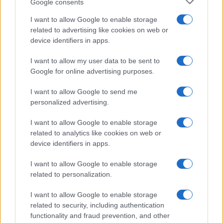
Ohh on the contrary Turkey is predictable, if you ignore them in
Google consents
the region, they will smack you in the face..
I want to allow Google to enable storage
related to advertising like cookies on web or
Reply
0
View Replies
(2)
device identifiers in apps.
I want to allow my user data to be sent to
G...
(@g)
Google for online advertising purposes.
Active Member
#126461
21 Νοεμβρίου 2019 22:19
I want to allow Google to send me
Εκσυχρονισμος 14ων E3 1 δις
personalized advertising.
Εκσυχρονισμος 4ων Ρ3 380-500 εκατ.
Ετσι για εχουμε μια ιδεα ποσο πετυχημενη συμφωνία ειχαμε
I want to allow Google to enable storage
related to analytics like cookies on web or
Reply
0
device identifiers in apps.
View Replies
(4)
I want to allow Google to enable storage
related to personalization.
I want to allow Google to enable storage
related to security, including authentication
functionality and fraud prevention, and other