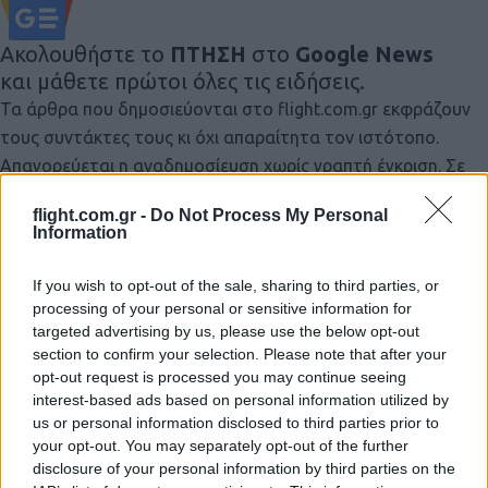
Ακολουθήστε το
ΠΤΗΣΗ
στο
Google News
και μάθετε πρώτοι όλες τις ειδήσεις.
Τα άρθρα που δημοσιεύονται στο flight.com.gr εκφράζουν
τους συντάκτες τους κι όχι απαραίτητα τον ιστότοπο.
Απαγορεύεται η αναδημοσίευση χωρίς γραπτή έγκριση. Σε
αντίθετη περίπτωση θα λαμβάνονται νομικά μέτρα. Ο
flight.com.gr -
Do Not Process My Personal
ιστότοπος διατηρεί το δικαίωμα ελέγχου των σχολίων, τα
Information
οποία εκφράζουν μόνο το συγγραφέα τους.
If you wish to opt-out of the sale, sharing to third parties, or
processing of your personal or sensitive information for
targeted advertising by us, please use the below opt-out
section to confirm your selection. Please note that after your
opt-out request is processed you may continue seeing
interest-based ads based on personal information utilized by
us or personal information disclosed to third parties prior to
your opt-out. You may separately opt-out of the further
disclosure of your personal information by third parties on the