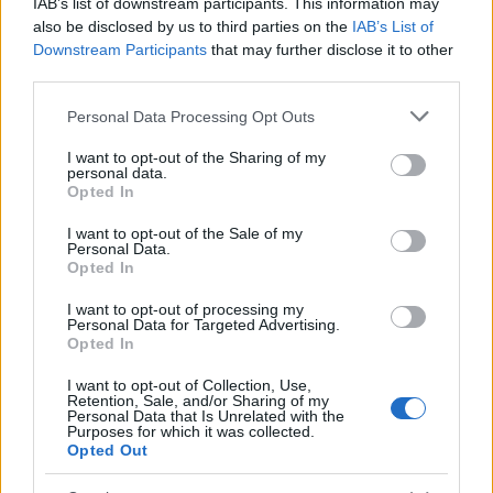
IAB’s list of downstream participants. This information may
also be disclosed by us to third parties on the
IAB’s List of
Downstream Participants
that may further disclose it to other
third parties.
Please note that this website/app uses one or more Google
Personal Data Processing Opt Outs
services and may gather and store information including but
not limited to your visit or usage behaviour. You may click to
I want to opt-out of the Sharing of my
personal data.
grant or deny consent to Google and its third-party tags to
Opted In
use your data for below specified purposes in below Google
Login
consent section.
I want to opt-out of the Sale of my
Personal Data.
Please login to comment
Opted In
I want to opt-out of processing my
8
COMMENTS
Personal Data for Targeted Advertising.
Opted In
Oldest
I want to opt-out of Collection, Use,
Retention, Sale, and/or Sharing of my
Personal Data that Is Unrelated with the
Purposes for which it was collected.
Opted Out
Turk
#126460
21 Νοεμβρίου 2019 20:33