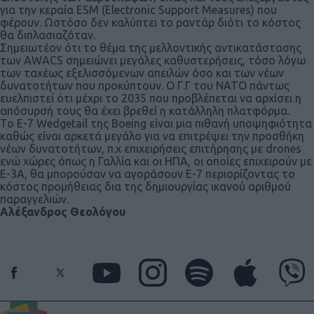
για την κεραία ESM (Electronic Support Measures) που
φέρουν. Ωστόσο δεν καλύπτει το ραντάρ διότι το κόστος
θα διπλασιαζόταν.
Σημειωτέον ότι το θέμα της μελλοντικής αντικατάστασης
των AWACS σημειώνει μεγάλες καθυστερήσεις, τόσο λόγω
των ταχέως εξελισσόμενων απειλών όσο και των νέων
δυνατοτήτων που προκύπτουν. Ο Γ.Γ του ΝΑΤΟ πάντως
ευελπιστεί ότι μέχρι το 2035 που προβλέπεται να αρχίσει η
απόσυρσή τους θα έχει βρεθεί η κατάλληλη πλατφόρμα.
Το Ε-7 Wedgetail της Boeing είναι μια πιθανή υποψηφιότητα
καθώς είναι αρκετά μεγάλο για να επιτρέψει την προσθήκη
νέων δυνατοτήτων, π.χ επιχειρήσεις επιτήρησης με drones
ενώ χώρες όπως η Γαλλία και οι ΗΠΑ, οι οποίες επιχειρούν με
Ε-3Α, θα μπορούσαν να αγοράσουν Ε-7 περιορίζοντας το
κόστος προμήθειας δια της δημιουργίας ικανού αριθμού
παραγγελιών.
Αλέξανδρος Θεολόγου