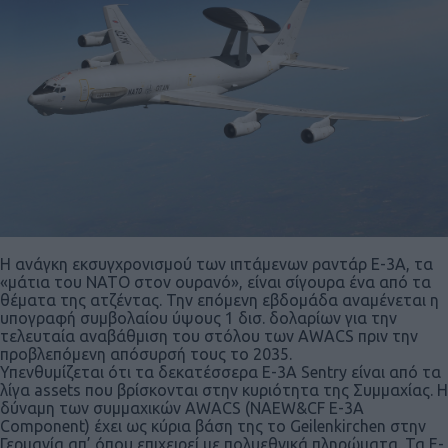
Η ανάγκη εκσυγχρονισμού των ιπτάμενων ραντάρ Ε-3Α, τα
«μάτια του ΝΑΤΟ στον ουρανό», είναι σίγουρα ένα από τα
θέματα της ατζέντας. Την επόμενη εβδομάδα αναμένεται η
υπογραφή συμβολαίου ύψους 1 δισ. δολαρίων για την
τελευταία αναβάθμιση του στόλου των AWACS πριν την
προβλεπόμενη απόσυρσή τους το 2035.
Υπενθυμίζεται ότι τα δεκατέσσερα E-3A Sentry είναι από τα
λίγα assets που βρίσκονται στην κυριότητα της Συμμαχίας. Η
δύναμη των συμμαχικών AWACS (NAEW&CF E-3A
Component) έχει ως κύρια βάση της το Geilenkirchen στην
Γερμανία απ’ όπου επιχειρεί με πολυεθνικά πληρώματα. Τα E-