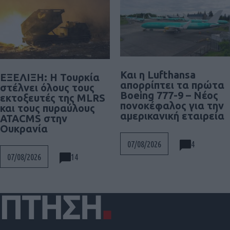
Και η Lufthansa
ΕΞΕΛΙΞΗ: H Τουρκία
απορρίπτει τα πρώτα
στέλνει όλους τους
Boeing 777-9 – Νέος
εκτοξευτές της MLRS
πονοκέφαλος για την
και τους πυραύλους
αμερικανική εταιρεία
ATACMS στην
Ουκρανία
4
07/08/2026
14
07/08/2026