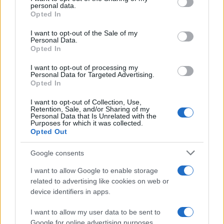
personal data.
grant or deny consent to Google and its third-party tags to
ΣΑΝ ΣΗΜΕΡΑ – 26 Ιουλίου/7 Αυγούστου
Opted In
use your data for below specified purposes in below Google
1822: Μάχη των Δερβενακίων, ο
consent section.
I want to opt-out of the Sale of my
Κολοκοτρώνης συντρίβει τον Δράμαλη
Personal Data.
Opted In
20:01
I want to opt-out of processing my
Personal Data for Targeted Advertising.
Opted In
I want to opt-out of Collection, Use,
H Saab πάει για διπλασιασμό της
Retention, Sale, and/or Sharing of my
παραγωγής των Gripen
Personal Data that Is Unrelated with the
Purposes for which it was collected.
Opted Out
19:20
Google consents
I want to allow Google to enable storage
related to advertising like cookies on web or
ΕΞΕΛΙΞΗ: H Τουρκία στέλνει όλους τους
device identifiers in apps.
εκτοξευτές της MLRS και τους
πυραύλους ATACMS στην Ουκρανία
I want to allow my user data to be sent to
Google for online advertising purposes.