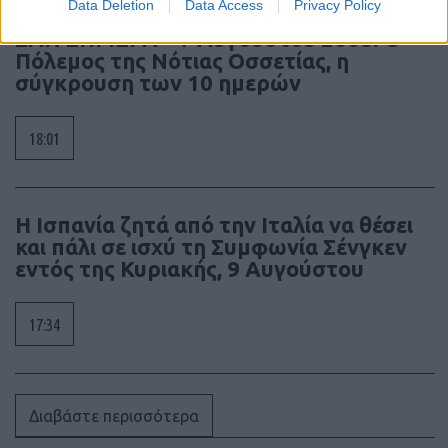
Data Deletion
Data Access
Privacy Policy
ΣΑΝ ΣΗΜΕΡΑ – 7 Αυγούστου 2008: Ο
Πόλεμος της Νότιας Οσσετίας, η
σύγκρουση των 10 ημερών
18:01
Η Ισπανία ζητά από την Ιταλία να θέσει
και πάλι σε ισχύ τη Συμφωνία Σένγκεν
εντός της Κυριακής, 9 Αυγούστου
17:34
Διαβάστε περισσότερα