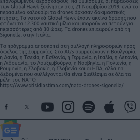
επανδρωμένου αεροσκάφους. Να θυμίσουμε, οι παραδόσεις
των Global Hawk ξεκίνησαν στις 21 Νοεμβρίου 2019, ενώ το
περασμένο καλοκαίρι τα drones άρχισαν δοκιμαστικές
πτήσεις. Τα νατοϊκά Global Hawk έχουν ακτίνα δράσης που
φτάνει τα 12.300 ναυτικά μίλια και μπορούν να πετούν για
περισσότερες από 30 ώρες. Τα drones επιχειρούν από τη
Sigonella, στην Ιταλία.
Το πρόγραμμα αποσκοπεί στη συλλογή πληροφοριών προς
όφελος της Συμμαχίας. Στo AGS συμμετέχουν η Βουλγαρία,
η Δανία, η Τσεχία, η Εσθονία, η Γερμανία, η Ιταλία, η Λετονία,
η Λιθουανία, το Λουξεμβούργο, η Νορβηγία, η Πολωνία, η
Ρουμανία, η Σλοβακία, η Σλοβενία και οι ΗΠΑ, αλλά τα
δεδομένα που συλλέγονται θα είναι διαθέσιμα σε όλα τα
μέλη του NATO.
https://www.ptisidiastima.com/nato-drones-sigonella/