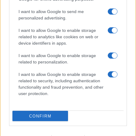
19:05
I want to allow Google to send me
personalized advertising.
I want to allow Google to enable storage
Και η Lufthansa απορρίπτει τα πρώτα
related to analytics like cookies on web or
Boeing 777-9 – Νέος πονοκέφαλος για
device identifiers in apps.
την αμερικανική εταιρεία
I want to allow Google to enable storage
related to personalization.
18:40
I want to allow Google to enable storage
related to security, including authentication
functionality and fraud prevention, and other
Drakon: το μεγαλύτερο υποβρύχιο που
user protection.
ναυπηγήθηκε στη Γερμανία παραδίδεται
στο Ισραήλ
CONFIRM
18:40