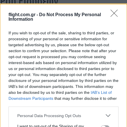
Ροή Ειδήσεων
flight.com.gr -
Do Not Process My Personal
Information
ΑΝΑΛΥΣΗ: Η Ευρώπη χτίζει τον δικό
If you wish to opt-out of the sale, sharing to third parties, or
της πολυεπίπεδο «Θόλο» αεράμυνας – οι
processing of your personal or sensitive information for
προκλήσεις για την Ελλάδα
targeted advertising by us, please use the below opt-out
section to confirm your selection. Please note that after your
opt-out request is processed you may continue seeing
21:05
interest-based ads based on personal information utilized by
us or personal information disclosed to third parties prior to
your opt-out. You may separately opt-out of the further
disclosure of your personal information by third parties on the
Μη επανδρωμένα επιφανείας Magura
IAB’s list of downstream participants. This information may
εξαπέλυσαν drones κατά ρωσικών
also be disclosed by us to third parties on the
IAB’s List of
ραντάρ στην Κριμαία – βίντεο
Downstream Participants
that may further disclose it to other
third parties.
20:20
Please note that this website/app uses one or more Google
Personal Data Processing Opt Outs
services and may gather and store information including but
not limited to your visit or usage behaviour. You may click to
I want to opt-out of the Sharing of my