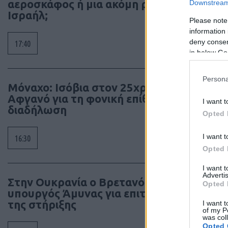
αεροσκάφος ή μια ακόμη ρήξη με το
Downstream 
Ισραήλ;
Please note
information 
deny consent
17:40
in below Go
Persona
Μόναχο: Ισόβια στον 25χρονο
Αφγανό για τη φονική επίθεση σε
I want t
διαδήλωση
Opted 
I want t
16:30
Opted 
I want 
Advertis
Στην Ουκρανία ο Βρετανός
Opted 
υπουργός Άμυνας για επιτάχυνση
της στήριξης
I want t
of my P
was col
Opted 