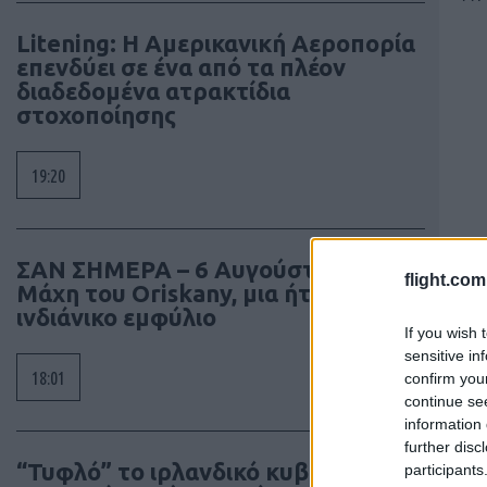
Litening: Η Αμερικανική Αεροπορία
επενδύει σε ένα από τα πλέον
διαδεδομένα ατρακτίδια
στοχοποίησης
19:20
ΣΑΝ ΣΗΜΕΡΑ – 6 Αυγούστου 1777:
flight.com
Μάχη του Oriskany, μια ήττα με
ινδιάνικο εμφύλιο
If you wish 
sensitive in
18:01
confirm you
continue se
information 
further disc
“Τυφλό” το ιρλανδικό κυβερνητικό
participants