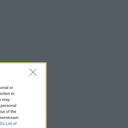
sonal or
ection to
ou may
 personal
out of the
 downstream
B’s List of
o comment