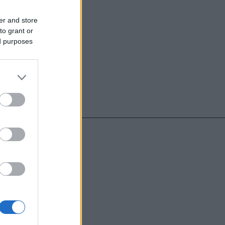
er and store
to grant or
ed purposes