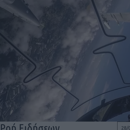
Ροή Ειδήσεων
28/