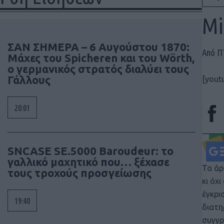
Mi
ΣΑΝ ΣΗΜΕΡΑ – 6 Αυγούστου 1870:
Από 
Μάχες του Spicheren και του Wörth,
ο γερμανικός στρατός διαλύει τους
Γάλλους
[yout
20:01
SNCASE SE.5000 Baroudeur: το
γαλλικό μαχητικό που… ξέχασε
Τα άρ
τους τροχούς προσγείωσης
κι όχ
έγκρι
19:40
διατη
συγγρ