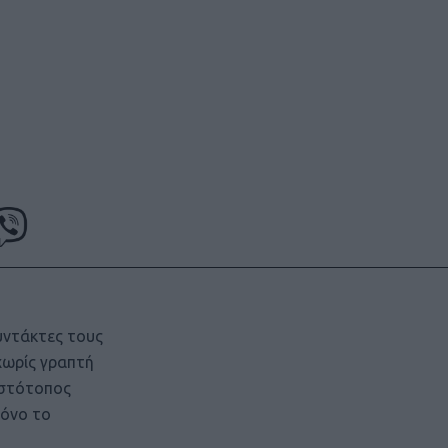
υντάκτες τους
χωρίς γραπτή
ιστότοπος
μόνο το