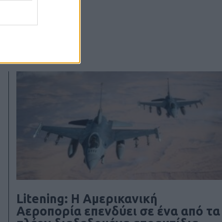
Litening: Η Αμερικανική
Αεροπορία επενδύει σε ένα από τα