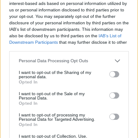
Δύο άγνωστα drones πάνω από
interest-based ads based on personal information utilized by
γερμανική βάση υποστήριξης Patriot
us or personal information disclosed to third parties prior to
your opt-out. You may separately opt-out of the further
disclosure of your personal information by third parties on the
20:20
IAB’s list of downstream participants. This information may
also be disclosed by us to third parties on the
IAB’s List of
Downstream Participants
that may further disclose it to other
third parties.
ΣΑΝ ΣΗΜΕΡΑ – 9 Αυγούστου 1945:
Ναγκασάκι, ο δεύτερος ατομικός
Please note that this website/app uses one or more Google
Personal Data Processing Opt Outs
βομβαρδισμός
services and may gather and store information including but
not limited to your visit or usage behaviour. You may click to
I want to opt-out of the Sharing of my
personal data.
grant or deny consent to Google and its third-party tags to
Opted In
20:01
use your data for below specified purposes in below Google
consent section.
I want to opt-out of the Sale of my
Personal Data.
Opted In
Ζελένσκι: Δεν φθάνουν οι ποσότητες
I want to opt-out of processing my
πυραύλων Patriot που μας στέλνουν
Personal Data for Targeted Advertising.
Opted In
19:40
I want to opt-out of Collection, Use,