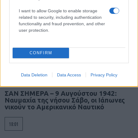
19:09
I want to allow Google to enable storage
related to security, including authentication
functionality and fraud prevention, and other
user protection.
Οι ρωσικές δυνάμεις πλησιάζουν
Σλοβιάνσκ και Κραματόρσκ – Η πίεση
αυξάνεται στην Ανατολική Ουκρανία
CONFIRM
18:40
Data Deletion
Data Access
Privacy Policy
ΣΑΝ ΣΗΜΕΡΑ – 9 Αυγούστου 1942:
Ναυμαχία της νήσου Σάβο, οι Ιάπωνες
νικούν το Αμερικανικό Ναυτικό
18:01