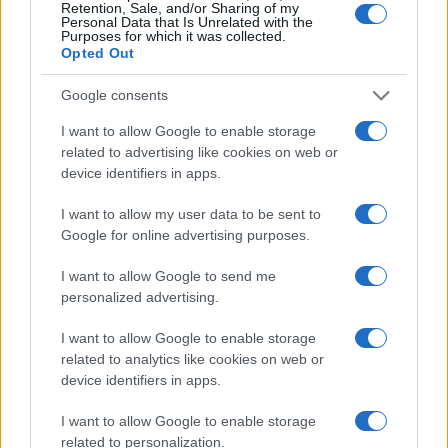
Retention, Sale, and/or Sharing of my
Personal Data that Is Unrelated with the
Purposes for which it was collected.
Opted Out
Σαουδική Αραβία–Τουρκία — Η Άγκυρα
μιλά, η Ελλάδα μετρά πράξεις
Google consents
I want to allow Google to enable storage
19:36
related to advertising like cookies on web or
device identifiers in apps.
I want to allow my user data to be sent to
Συντριβή MQ-9AReaper στο Τζιμπουτί
Google for online advertising purposes.
I want to allow Google to send me
19:20
personalized advertising.
I want to allow Google to enable storage
related to analytics like cookies on web or
Συρία και Ρωσία υπέγραψαν μνημόνιο
device identifiers in apps.
κατανόησης για το μέλλον των
ρωσικών βάσεων
I want to allow Google to enable storage
related to personalization.