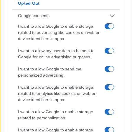
Opted Out
το κενό από την απόσυρση των SUPER PUMA(Τα οποία επίσης
είχαν αγοραστεί με Ευρωπαικά κονδύλια).Υπάρχει και η
Google consents
πιθανότητα αναβαθμισης επίσης με Ευρωπαικά κονδύλια όλων
I want to allow Google to enable storage
των SUPER PUMA σε H215.
related to advertising like cookies on web or
device identifiers in apps.
Reply
1
View Replies
(3)
I want to allow my user data to be sent to
Google for online advertising purposes.
kyrNG
(@kyrng)
Noble Member
#734399
16 Ιουνίου 2026 09:24
I want to allow Google to send me
personalized advertising.
“Εντωμεταξύ, είδα κάτι “
μπηχτές
” για την Πτήση, τον ΚαΨιΜιτζή και
τα ΦΑΪΡΧΟΚ.
Που και καλά δεν έχουν ευρωπαϊκό πιστοποιητικό
I want to allow Google to enable storage
πλοϊμότητας. Ναι, έχουν αμερικανικό, δεν κάνει, ε
; Επίσης, στην
related to analytics like cookies on web or
Κύπρο πως πετούν ΦΑΪΡΧΟΚΣ φέτος; χωρίς πιστοποιητικά; Ο
device identifiers in apps.
αμερικανισμός κάποιων έχει φτάσει τα επίπεδα λυρισμού.”
I want to allow Google to enable storage
Φίλτατε ΚαΨιΜιτζή, ας ξεκαθαρίσουμε ορισμένα πράγματα για
related to personalization.
να μη χαλάμε τις καρδιές μας.
I want to allow Google to enable storage