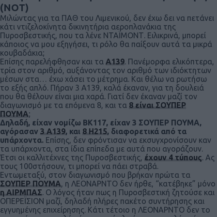
(ΝΟΤ)
Μιλώντας για τα ΠΑΘ του Λιμενικού, δεν έχω δει να πετάνει
κάτι ντιζελοκίνητα δικινητήρια αεροπλανάκια της
Πυροσβεστικής, που τα λένε ΝΤΑΪΜΟΝΤ. Ειλικρινά, μπορεί
κάποιος να μου εξηγήσει, τι ρόλο θα παίξουν αυτά τα μικρά
κουβαδάκια;
Επίσης παρελήφθησαν και τα
Α139
. Πανέμορφα ελικόπτερα,
τρία στον αριθμό, αυξάνοντας τον αριθμό των ιδιόκτητων
μέσων στα… έχω χάσει το μέτρημα. Και θέλω να ρωτήσω
το εξής απλό. Πήραν 3 Α139, καλά έκαναν, για τη δουλειά
που θα θέλουν είναι μια χαρά. Γιατί δεν έκαναν μαζί τον
διαγωνισμό με τα επόμενα 8, και τα
8 είναι ΣΟΥΠΕΡ
ΠΟΥΜΑ
;
Δηλαδή, είχαν νομίζω ΒΚ117, είχαν 3 ΣΟΥΠΕΡ ΠΟΥΜΑ,
αγόρασαν
3 Α139
, και
8 Η215
, διαφορετικά από τα
υπάρχοντα.
Επίσης, δεν φρόντισαν να εκσυγχρονίσουν καν
τα υπάρχοντα, στα ίδια επίπεδα με αυτά που αγοράζουν.
Έτσι οι καλλιτέχνες της Πυροσβεστικής,
έχουν 4 τύπους
. Ας
τους 100στήσουν, τι μπορεί να πάει στραβά.
Εντωμεταξύ, στον διαγωνισμό που βρήκαν πρώτα τα
ΣΟΥΠΕΡ ΠΟΥΜΑ
, η ΛΕΟΝΑΡΝΤΟ δεν ήρθε, “κατέβηκε” μόνο
η ΑΙΡΜΠΑΣ
. Ο λόγος ήταν πως η Πυροσβεστική ζητούσε και
ΟΠΕΡΕΪΣΙΟΝ μαζί, δηλαδή πλήρες πακέτο συντήρησης και
εγγυημένης επιχείρησης. Κάτι τέτοιο η ΛΕΟΝΑΡΝΤΟ δεν το