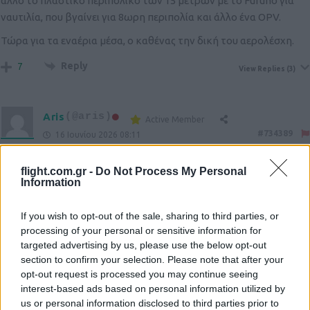
άλλο το πλαστικό περιπολικό των 15 μέτρων με το Furuno για
ναυτιλία, που βγαίνει για 8ωρη περιπολία και άλλο ένα OPV.
Τώρα για τα εναέρια μέσα, ο καθένας την δική του αερολέσχη.
Reply
7
View Replies
(3)
Aris
(@aris)
Active Member
#734389
16 Ιουνίου 2026 08:11
Καλημέρα καφέ σκέτο και φρύδι σηκωμένο!!!
flight.com.gr -
Do Not Process My Personal
Σήμερα κεντησες απλά και όπως πρέπει.
Information
Μηπως θα έπρεπε να ρίξεις λίγο καθαρτικο στους καφέδες σ
αυτούς που παίρνουν τις αποφάσεις; όπως είπες πετυχεσες…
If you wish to opt-out of the sale, sharing to third parties, or
Τουλάχιστον να πονέσει η σουφρα τους στο άδειασμα!!!
processing of your personal or sensitive information for
Μαζί σου σήμερα μέχρι ΚΕΡΑΙΑΣ!!!!
targeted advertising by us, please use the below opt-out
section to confirm your selection. Please note that after your
Reply
2
opt-out request is processed you may continue seeing
interest-based ads based on personal information utilized by
us or personal information disclosed to third parties prior to