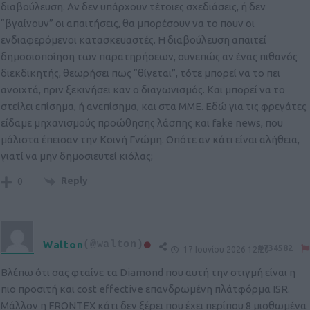
διαβούλευση. Αν δεν υπάρχουν τέτοιες σχεδιάσεις, ή δεν
“βγαίνουν” οι απαιτήσεις, θα μπορέσουν να το πουν οι
ενδιαφερόμενοι κατασκευαστές. Η διαβούλευση απαιτεί
δημοσιοποίηση των παρατηρήσεων, συνεπώς αν ένας πιθανός
διεκδικητής, θεωρήσει πως “θίγεται”, τότε μπορεί να το πει
ανοιχτά, πριν ξεκινήσει καν ο διαγωνισμός. Και μπορεί να το
στείλει επίσημα, ή ανεπίσημα, και στα ΜΜΕ. Εδώ για τις φρεγάτες
είδαμε μηχανισμούς προώθησης λάσπης και fake news, που
μάλιστα έπεισαν την Κοινή Γνώμη. Οπότε αν κάτι είναι αλήθεια,
γιατί να μην δημοσιευτεί κιόλας;
Reply
0
Walton
(@walton)
#734582
17 Ιουνίου 2026 12:20
Βλέπω ότι σας φταίνε τα Diamond που αυτή την στιγμή είναι η
πιο προσιτή και cost effective επανδρωμένη πλάτφόρμα ISR.
Μάλλον η FRONTEX κάτι δεν ξέρει που έχει περίπου 8 μισθωμένα