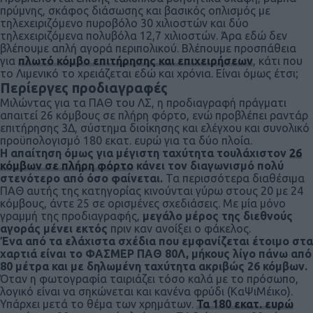
πρύμνης, σκάφος διάσωσης και βασικός οπλισμός με
τηλεχειριζόμενο πυροβόλο 30 χιλιοστών και δύο
τηλεχειριζόμενα πολυβόλα 12,7 χιλιοστών. Άρα εδώ δεν
βλέπουμε απλή αγορά περιπολικού. Βλέπουμε προσπάθεια
για
πλωτό κόμβο επιτήρησης και επιχειρήσεων
, κάτι που
το Λιμενικό το χρειάζεται εδώ και χρόνια. Είναι όμως έτσι;
Περίεργες προδιαγραφές
Μιλώντας για τα ΠΑΘ του ΛΣ, η προδιαγραφή πράγματι
απαιτεί 26 κόμβους σε πλήρη φόρτο, ενώ προβλέπει ραντάρ
επιτήρησης 3Δ, σύστημα διοίκησης και ελέγχου και συνολικό
προϋπολογισμό 180 εκατ. ευρώ για τα δύο πλοία.
Η απαίτηση όμως για μέγιστη ταχύτητα τουλάχιστον
26
κόμβων σε πλήρη φόρτο
κάνει τον διαγωνισμό πολύ
στενότερο από όσο φαίνεται.
Τα περισσότερα διαθέσιμα
ΠΑΘ αυτής της κατηγορίας κινούνται γύρω στους 20 με 24
κόμβους, άντε 25 σε ορισμένες σχεδιάσεις. Με μία μόνο
γραμμή της προδιαγραφής,
μεγάλο μέρος της διεθνούς
αγοράς μένει εκτός
πριν καν ανοίξει ο φάκελος.
Ένα από τα ελάχιστα σχέδια που εμφανίζεται έτοιμο στα
χαρτιά είναι το ΦΑΣΜΕΡ ΠΑΘ 80Λ, μήκους λίγο πάνω από
80 μέτρα και με δηλωμένη ταχύτητα ακριβώς 26 κόμβων.
Όταν η φωτογραφία ταιριάζει τόσο καλά με το πρόσωπο,
λογικό είναι να σηκώνεται και κανένα φρύδι (ΚαΨιΜέικο).
Υπάρχει μετά το θέμα των χρημάτων.
Τα 180 εκατ. ευρώ