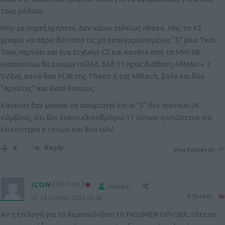
τους ρόλους.
Μην με παρεξηγήσετε. Δεν κάνω τελείως πλάκα. Ναι, το ΛΣ
μπορεί να πάρει δύο από τις μη εκσυγχρονισμένες “S” plus Two.
Τους περνάει και ένα Scytalys C2 και κανένα από τα MW-08
(οσονούπω θα έχουμε πολλά, δλδ 11 προς διάθεση 4 Μeko + 7
SVita), κανά δυο FLIR της Theon ή της Miltech, βάλε και δύο
“Αρχύτες” και είσαι έτοιμος.
Κανένας δεν μπορεί να ισχυριστεί ότι οι “S” δεν πιάνουν 26
κόμβους, ότι δεν έχουν ελικοδρόμιο 11 τόνων ή υπόστεγο για
ελικόπτερο 6 τόνων και δύο UAV.
Reply
4
View Replies
(3)
ICON
(@icon)
Member
#734402
16 Ιουνίου 2026 09:48
Αν η επιλογή για το λιμενικό είναι το FASSMER OPV 80L τότε να