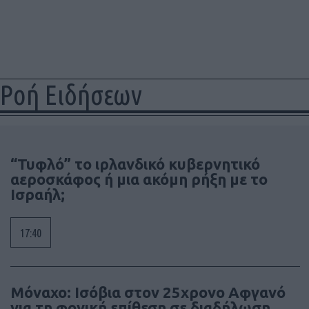
Ροή Ειδήσεων
“Τυφλό” το ιρλανδικό κυβερνητικό
αεροσκάφος ή μια ακόμη ρήξη με το
Ισραήλ;
17:40
Μόναχο: Ισόβια στον 25χρονο Αφγανό
για τη φονική επίθεση σε διαδήλωση