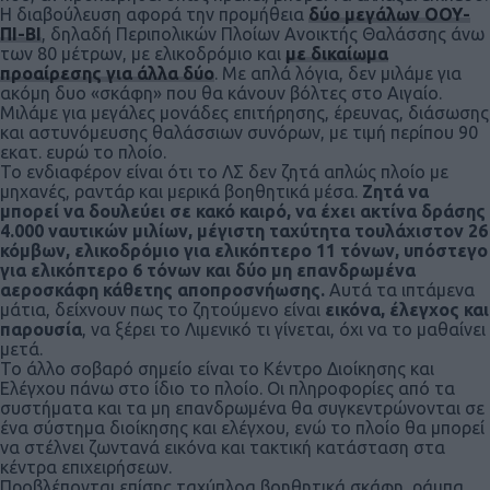
Η διαβούλευση αφορά την προμήθεια
δύο μεγάλων ΟΟΥ-
ΠΙ-ΒΙ
, δηλαδή Περιπολικών Πλοίων Ανοικτής Θαλάσσης άνω
των 80 μέτρων, με ελικοδρόμιο και
με δικαίωμα
προαίρεσης για άλλα δύο
. Με απλά λόγια, δεν μιλάμε για
ακόμη δυο «σκάφη» που θα κάνουν βόλτες στο Αιγαίο.
Μιλάμε για μεγάλες μονάδες επιτήρησης, έρευνας, διάσωσης
και αστυνόμευσης θαλάσσιων συνόρων, με τιμή περίπου 90
εκατ. ευρώ το πλοίο.
Το ενδιαφέρον είναι ότι το ΛΣ δεν ζητά απλώς πλοίο με
μηχανές, ραντάρ και μερικά βοηθητικά μέσα.
Ζητά να
μπορεί να δουλεύει σε κακό καιρό, να έχει ακτίνα δράσης
4.000 ναυτικών μιλίων, μέγιστη ταχύτητα τουλάχιστον 26
κόμβων, ελικοδρόμιο για ελικόπτερο 11 τόνων, υπόστεγο
για ελικόπτερο 6 τόνων και δύο μη επανδρωμένα
αεροσκάφη κάθετης αποπροσνήωσης.
Αυτά τα ιπτάμενα
μάτια, δείχνουν πως το ζητούμενο είναι
εικόνα, έλεγχος και
παρουσία
, να ξέρει το Λιμενικό τι γίνεται, όχι να το μαθαίνει
μετά.
Το άλλο σοβαρό σημείο είναι το Κέντρο Διοίκησης και
Ελέγχου πάνω στο ίδιο το πλοίο. Οι πληροφορίες από τα
συστήματα και τα μη επανδρωμένα θα συγκεντρώνονται σε
ένα σύστημα διοίκησης και ελέγχου, ενώ το πλοίο θα μπορεί
να στέλνει ζωντανά εικόνα και τακτική κατάσταση στα
κέντρα επιχειρήσεων.
Προβλέπονται επίσης ταχύπλοα βοηθητικά σκάφη, ράμπα