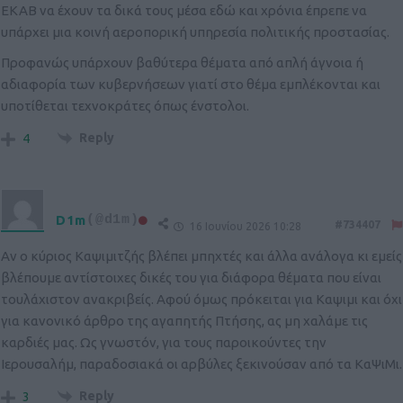
ΕΚΑΒ να έχουν τα δικά τους μέσα εδώ και χρόνια έπρεπε να
υπάρχει μια κοινή αεροπορική υπηρεσία πολιτικής προστασίας.
Προφανώς υπάρχουν βαθύτερα θέματα από απλή άγνοια ή
αδιαφορία των κυβερνήσεων γιατί στο θέμα εμπλέκονται και
υποτίθεται τεχνοκράτες όπως ένστολοι.
Reply
4
D1m
(@d1m)
#734407
16 Ιουνίου 2026 10:28
Αν ο κύριος Καψιμιτζής βλέπει μπηχτές και άλλα ανάλογα κι εμείς
βλέπουμε αντίστοιχες δικές του για διάφορα θέματα που είναι
τουλάχιστον ανακριβείς. Αφού όμως πρόκειται για Καψιμι και όχι
για κανονικό άρθρο της αγαπητής Πτήσης, ας μη χαλάμε τις
καρδιές μας. Ως γνωστόν, για τους παροικούντες την
Ιερουσαλήμ, παραδοσιακά οι αρβύλες ξεκινούσαν από τα ΚαΨιΜι.
Reply
3