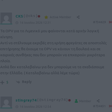
CKS
(@cks)
Active Member
#734429
16 Ιουνίου 2026 12:31
Τα OPV για το Λιμενικό μου φαίνονται κατά αρχήν λογική
κίνηση.
Αντί να στέλνουμε ακριβές στη χρήση φρεγάτες σε αποστολές
επιτήρησης θα έχουμε τα OPV να κάνουν τη δουλειά και σε
καιρικές συνθήκες που δεν μπορούν να επιχειρούν μικρότερα
πλοία.
Απλά δεν καταλαβαίνω για δεν μπορούμε να τα σχεδιάσουμε
στην Ελλάδα. ( Καταλαβαίνω αλλά λέμε τώρα)
Reply
5
stingray74
(@stingray74)
Member
#734431
16 Ιουνίου 2026 12:54