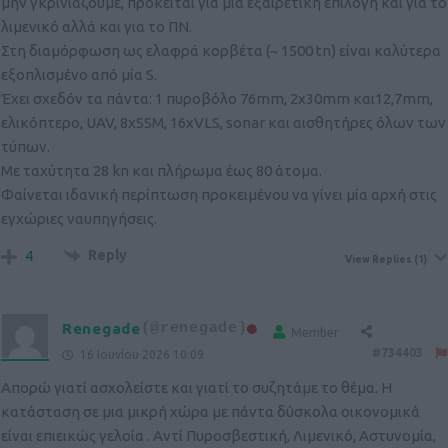
μην γκρινιάζουμε, πρόκειται για μία εξαιρετική επιλογή και για το
λιμενικό αλλά και για το ΠΝ.
Στη διαμόρφωση ως ελαφρά κορβέτα (~ 1500 tn) είναι καλύτερα
εξοπλισμένο από μία S.
Έχει σχεδόν τα πάντα: 1 πυροβόλο 76mm, 2x30mm και12,7mm,
ελικόπτερο, UAV, 8xSSM, 16xVLS, sonar και αισθητήρες όλων των
τύπων.
Με ταχύτητα 28 kn και πλήρωμα έως 80 άτομα.
Φαίνεται ιδανική περίπτωση προκειμένου να γίνει μία αρχή στις
εγχώριες ναυπηγήσεις.
Reply
4
View Replies
(1)
Renegade
(@renegade)
Member
#734403
16 Ιουνίου 2026 10:09
Απορώ γιατί ασχολείστε και γιατί το συζητάμε το θέμα. Η
κατάσταση σε μια μικρή χώρα με πάντα δύσκολα οικονομικά
είναι επιεικώς γελοία . Αντί Πυροσβεστική, Λιμενικό, Αστυνομία,