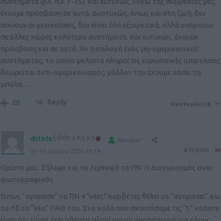
συστήματα (βλ. π.χ. F-35). Και ευτυχώς, λόγω της συμμαχίας μας,
έχουμε πρόσβαση σε αυτά. Δυστυχώς, όπως και στη ζωή, δεν
ισχύουν οι γενικεύσεις, δεν είναι όλα εξαιρετικά, αλλά υπάρχουν
σε άλλες χώρες καλύτερα συστήματα. Και ευτυχώς, έχουμε
πρόσβαση και σε αυτά. Αν η επιλογή ενός μη-αμερικανικού
συστήματος, το οποίο μάλιστα πληροί τις ευρωπαϊκές απαιτήσεις
θεωρείται αντι-αμερικανισμός, μάλλον την έχουμε χάσει τη
μπάλα….
Reply
20
View Replies
(4)
drinis
(@drinis)
Member
#734400
16 Ιουνίου 2026 09:39
Ορίστε μας. Ζήλεψε και το Λιμενικό το ΠΝ. Ο Διαγωνισμός είναι
φωτογραφικός.
Όπως “αγόρασε” το ΠΝ 4 “νέες” κορβέτες θέλει να “αγοράσει” και
το ΛΣ τα “νέα” ΠΑΘ του. Ένα καλό που σκουπίσαμε τις “S” κάποτε
είναι ότι τώρα έχει αβέρτα πλοία για να αγοράσουμε για όλους