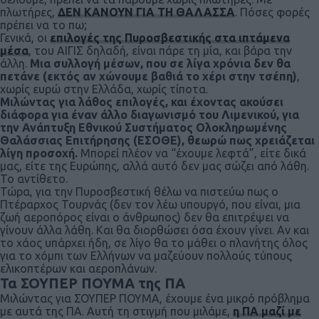
πλωτήρες,
ΔΕΝ ΚΑΝΟΥΝ ΓΙΑ ΤΗ ΘΑΛΑΣΣΑ
. Πόσες φορές
πρέπει να το πω;
Γενικά, οι
επιλογές της Πυροσβεστικής στα ιπτάμενα
μέσα
, του ΑΙΓΙΣ δηλαδή, είναι πάρε τη μία, και βάρα την
άλλη.
Μια συλλογή μέσων, που σε λίγα χρόνια δεν θα
πετάνε (εκτός αν χώνουμε βαθιά το χέρι στην τσέπη)
,
χωρίς ευρώ στην Ελλάδα, χωρίς τίποτα.
Μιλώντας για λάθος επιλογές, και έχοντας ακούσει
διάφορα για έναν άλλο διαγωνισμό του Λιμενικού, για
την Ανάπτυξη Εθνικού Συστήματος Ολοκληρωμένης
Θαλάσσιας Επιτήρησης (ΕΣΟΘΕ), θεωρώ πως χρειάζεται
λίγη προσοχή.
Μπορεί πλέον να “έχουμε λεφτά”, είτε δικά
μας, είτε της Ευρώπης, αλλά αυτό δεν μας σώζει από λάθη.
Το αντίθετο.
Τώρα, για την Πυροσβεστική θέλω να πιστεύω πως ο
Πτέραρχος Τουρνάς (δεν τον λέω υπουργό, που είναι, μια
ζωή αεροπόρος είναι ο άνθρωπος) δεν θα επιτρέψει να
γίνουν άλλα λάθη. Και θα διορθώσει όσα έχουν γίνει. Αν και
το χάος υπάρχει ήδη, σε λίγο θα το μάθει ο πλανήτης όλος
για το χόμπι των Ελλήνων να μαζεύουν πολλούς τύπους
ελικοπτέρων και αεροπλάνων.
Τα ΣΟΥΠΕΡ ΠΟΥΜΑ της ΠΑ
Μιλώντας για ΣΟΥΠΕΡ ΠΟΥΜΑ, έχουμε ένα μικρό πρόβλημα
με αυτά της ΠΑ. Αυτή τη στιγμή που μιλάμε,
η ΠΑ μαζί με