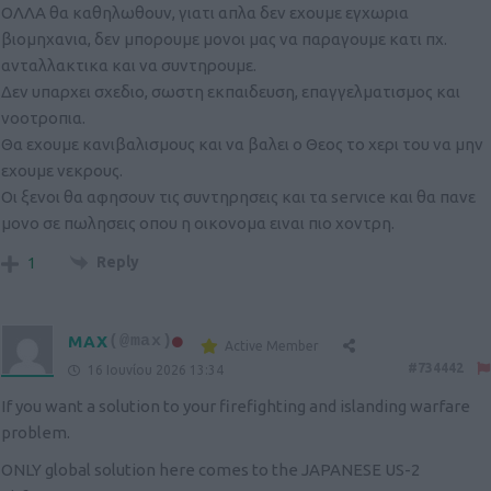
ΟΛΛΑ θα καθηλωθουν, γιατι απλα δεν εχουμε εγχωρια
βιομηχανια, δεν μπορουμε μονοι μας να παραγουμε κατι πχ.
ανταλλακτικα και να συντηρουμε.
Δεν υπαρχει σχεδιο, σωστη εκπαιδευση, επαγγελματισμος και
νοοτροπια.
Θα εχουμε κανιβαλισμους και να βαλει ο Θεος το χερι του να μην
εχουμε νεκρους.
Οι ξενοι θα αφησουν τις συντηρησεις και τα servιce και θα πανε
μονο σε πωλησεις οπου η οικονομα ειναι πιο χοντρη.
Reply
1
MAX
(@max)
Active Member
#734442
16 Ιουνίου 2026 13:34
If you want a solution to your firefighting and islanding warfare
problem.
ONLY global solution here comes to the JAPANESE US-2