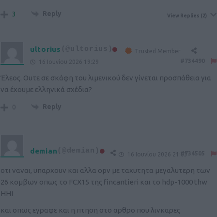
Reply
3
View Replies
(2)
ultorius
(@ultorius)
Trusted Member
#734490
16 Ιουνίου 2026 19:29
Έλεος. Ουτε σε σκάφη του λιμενικού δεν γίνεται προσπάθεια για
να έχουμε ελληνικά σχέδια?
Reply
0
demian
(@demian)
#734505
16 Ιουνίου 2026 21:03
οτι ναναι, υπαρχουν και αλλα opv με ταχυτητα μεγαλυτερη των
26 κομβων οπως το FCX15 της fincantieri και το hdp-1000 thw
ΗΗΙ
και οπως εγραφε και η πτηση στο αρθρο που λινκαρες