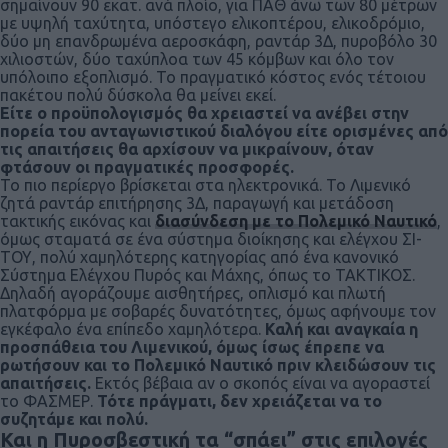
σημαίνουν 90 εκατ. ανά πλοίο, για ΠΑΘ άνω των 80 μέτρων
με υψηλή ταχύτητα, υπόστεγο ελικοπτέρου, ελικοδρόμιο,
δύο μη επανδρωμένα αεροσκάφη, ραντάρ 3Δ, πυροβόλο 30
χιλιοστών, δύο ταχύπλοα των 45 κόμβων και όλο τον
υπόλοιπο εξοπλισμό. Το πραγματικό κόστος ενός τέτοιου
πακέτου πολύ δύσκολα θα μείνει εκεί.
Είτε ο προϋπολογισμός θα χρειαστεί να ανέβει στην
πορεία του ανταγωνιστικού διαλόγου είτε ορισμένες από
τις απαιτήσεις θα αρχίσουν να μικραίνουν, όταν
φτάσουν οι πραγματικές προσφορές.
Το πιο περίεργο βρίσκεται στα ηλεκτρονικά. Το Λιμενικό
ζητά ραντάρ επιτήρησης 3Δ, παραγωγή και μετάδοση
τακτικής εικόνας και
διασύνδεση με το Πολεμικό Ναυτικό
,
όμως σταματά σε ένα σύστημα διοίκησης και ελέγχου ΣΙ-
ΤΟΥ, πολύ χαμηλότερης κατηγορίας από ένα κανονικό
Σύστημα Ελέγχου Πυρός και Μάχης, όπως το ΤΑΚΤΙΚΟΣ.
Δηλαδή αγοράζουμε αισθητήρες, οπλισμό και πλωτή
πλατφόρμα με σοβαρές δυνατότητες, όμως αφήνουμε τον
εγκέφαλο ένα επίπεδο χαμηλότερα.
Καλή και αναγκαία η
προσπάθεια του Λιμενικού, όμως ίσως έπρεπε να
ρωτήσουν και το Πολεμικό Ναυτικό πριν κλειδώσουν τις
απαιτήσεις.
Εκτός βέβαια αν ο σκοπός είναι να αγοραστεί
το ΦΑΣΜΕΡ.
Τότε πράγματι, δεν χρειάζεται να το
συζητάμε και πολύ.
Και η Πυροσβεστική τα “σπάει” στις επιλογές