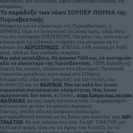
προσφέρει, και καλά κάνει, αφού ελικόπτερα πουλάει, όχι
υπηρεσίες.
Το παράδοξο των νέων ΣΟΥΠΕΡ ΠΟΥΜΑ της
Πυροσβεστικής
Μιλώντας για τα ελικόπτερα της Πυροσβεστικής, η
ΑΙΡΜΠΑΣ πήρε το διαγωνισμό όχι λόγω τιμής, αλλά λόγω
του ότι πρόσφερε ΟΠΕΡΕΪΣΙΟΝΣ. Όχι μόνη της, ούτε καν με
κάποια από τις ελληνικές εταιρείες που μπορούν να το
κάνουν (πχ
ΑΕΡΟΣΕΡΒΙΣΙΣ
, ΑΠΕΛΛΑ, ΕΑΒ, κάποια ρε παιδί
μου), αλλά με δυο γαλλικές εταιρείες.
Ναι καλά καταλάβατε, θα φέρουν Γάλλους, να συντηρούν
εδώ τα ελικόπτερα της Πυροσβεστικής.
100% δηλαδή τα
λεφτά της αγοράς, πηγαίνουν στο εξωτερικό. Πετυχεσιά
τεραστίου μεγέθους, ούτε ευρώ στο Ελλάντα.
Εντωμεταξύ, είδα κάτι “μπηχτές” για την Πτήση, τον
ΚαΨιΜιτζή και τα
ΦΑΪΡΧΟΚ
.
Που και καλά δεν έχουν
ευρωπαϊκό πιστοποιητικό πλοϊμότητας.
Ναι, έχουν
αμερικανικό, δεν κάνει, ε;
Επίσης,
στην Κύπρο πως πετούν
ΦΑΪΡΧΟΚΣ
φέτος; χωρίς πιστοποιητικά; Ο αμερικανισμός
κάποιων έχει φτάσει τα επίπεδα λυρισμού.
Πάντως, επειδή είδα και διάφορα σχόλια (μου
μεταφέρθησαν) σχετικά με τις βολές μου εναντίον των
ΑΙΡ-
ΤΡΑΚΤΟΡ
, θα σας μιλήσω στα ίσια. Τα ΑΙΡ-ΤΡΑΚΤΟΡ, για
πολλοστή φορά, είναι για τις λίμνες του Καναδά. Αν τα
θέλουμε, πρέπει να τα πάρουμε χωρίς πλωτήρες. Με