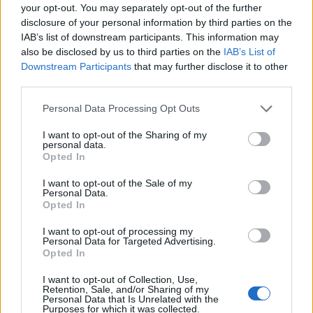
Tango.Alpha
(@tango-alpha)
your opt-out. You may separately opt-out of the further
disclosure of your personal information by third parties on the
Trusted Member
IAB’s list of downstream participants. This information may
#734394
16 Ιουνίου 2026 08:44
also be disclosed by us to third parties on the
IAB’s List of
Προσωπικά τα Ερ τράκτορ τα λατρεύω με τη λογική κάποιος
Downstream Participants
that may further disclose it to other
που έγραψε εδώ ότι είναι μισά Canadair και ήταν νοικιασμένα
third parties.
ώστε πληρώναμε με ώρα χρήσης αντί να μαζεύουν ήλιο ελλείψει
Please note that this website/app uses one or more Google
Personal Data Processing Opt Outs
ανταλλακτικών.
services and may gather and store information including but
not limited to your visit or usage behaviour. You may click to
I want to opt-out of the Sharing of my
Reply
3
personal data.
grant or deny consent to Google and its third-party tags to
Opted In
use your data for below specified purposes in below Google
consent section.
I want to opt-out of the Sale of my
Ulysses
(@ulysses)
Member
Personal Data.
Opted In
#734395
16 Ιουνίου 2026 09:12
Ηλεκτρονικές πλακέτες, οθόνες, καλωδιώσεις κάθε 15 χρόνια
I want to opt-out of processing my
Personal Data for Targeted Advertising.
μάξιμουμ χρειάζονται πέταμα και φτού από την αρχή.Η
Πολιτική
Opted In
Προστασία
θα διαθετει de facto καλύτερα ελικόπτερα για
διάσωση ανθρώπων.Η Πολιτική Προστασία λοιπόν θα αναλάβει
I want to opt-out of Collection, Use,
Retention, Sale, and/or Sharing of my
τον ρόλο των SUPER PUMA.Το επόμενο βήμα είναι η προμήθεια
Personal Data that Is Unrelated with the
Purposes for which it was collected.
επιπλέον A139 με ευρωπαικά κονδύλια προκειμένου να καλυφθεί