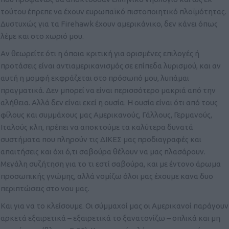
τούτου έπρεπε να έχουν ευρωπαϊκό πιστοποιητικό πλοϊμότητας.
Δυστυχώς για τα Firehawk έχουν αμερικάνικο, δεν κάνει όπως
λέμε και στο χωριό μου.
Αν θεωρείτε ότι η όποια κριτική για ορισμένες επιλογές ή
προτάσεις είναι αντιαμερικανισμός σε επίπεδα λυρισμού, και αν
αυτή η μομφή εκφράζεται στο πρόσωπό μου, λυπάμαι
πραγματικά. Δεν μπορεί να είναι περισσότερο μακριά από την
αλήθεια. Αλλά δεν είναι εκεί η ουσία. Η ουσία είναι ότι από τους
φίλους και συμμάχους μας Αμερικανούς, Γάλλους, Γερμανούς,
Ιταλούς κλπ, πρέπει να αποκτούμε τα καλύτερα δυνατά
συστήματα που πληρούν τις ΔΙΚΕΣ μας προδιαγραφές και
απαιτήσεις και όχι ό,τι σαβούρα θέλουν να μας πλασάρουν.
Μεγάλη συζήτηση για το τι εστί σαβούρα, και με έντονο άρωμα
προσωπικής γνώμης, αλλά νομίζω όλοι μας έχουμε κανα δυο
περιπτώσεις στο νου μας.
Και για να το κλείσουμε. Οι σύμμαχοί μας οι Αμερικανοί παράγουν
αρκετά εξαιρετικά – εξαιρετικά το ξανατονίζω – οπλικά και μη