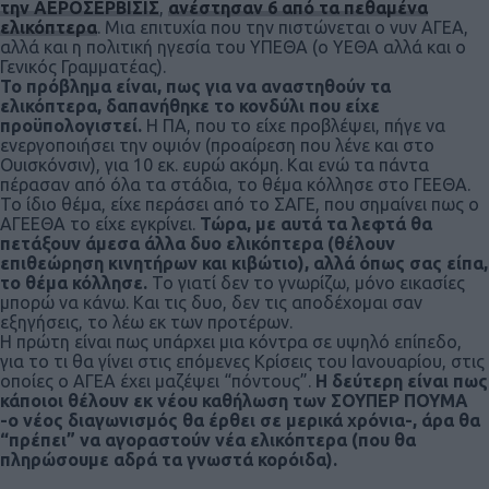
την ΑΕΡΟΣΕΡΒΙΣΙΣ
,
ανέστησαν 6 από τα πεθαμένα
ελικόπτερα
. Μια επιτυχία που την πιστώνεται ο νυν ΑΓΕΑ,
αλλά και η πολιτική ηγεσία του ΥΠΕΘΑ (ο ΥΕΘΑ αλλά και ο
Γενικός Γραμματέας).
Το πρόβλημα είναι, πως για να αναστηθούν τα
ελικόπτερα, δαπανήθηκε το κονδύλι που είχε
προϋπολογιστεί.
Η ΠΑ, που το είχε προβλέψει, πήγε να
ενεργοποιήσει την οψιόν (προαίρεση που λένε και στο
Ουισκόνσιν), για 10 εκ. ευρώ ακόμη. Και ενώ τα πάντα
πέρασαν από όλα τα στάδια, το θέμα κόλλησε στο ΓΕΕΘΑ.
Το ίδιο θέμα, είχε περάσει από το ΣΑΓΕ, που σημαίνει πως ο
ΑΓΕΕΘΑ το είχε εγκρίνει.
Τώρα, με αυτά τα λεφτά θα
πετάξουν άμεσα άλλα δυο ελικόπτερα (θέλουν
επιθεώρηση κινητήρων και κιβώτιο), αλλά όπως σας είπα,
το θέμα κόλλησε.
Το γιατί δεν το γνωρίζω, μόνο εικασίες
μπορώ να κάνω. Και τις δυο, δεν τις αποδέχομαι σαν
εξηγήσεις, το λέω εκ των προτέρων.
Η πρώτη είναι πως υπάρχει μια κόντρα σε υψηλό επίπεδο,
για το τι θα γίνει στις επόμενες Κρίσεις του Ιανουαρίου, στις
οποίες ο ΑΓΕΑ έχει μαζέψει “πόντους”.
Η δεύτερη είναι πως
κάποιοι θέλουν εκ νέου καθήλωση των ΣΟΥΠΕΡ ΠΟΥΜΑ
-ο νέος διαγωνισμός θα έρθει σε μερικά χρόνια-, άρα θα
“πρέπει” να αγοραστούν νέα ελικόπτερα (που θα
πληρώσουμε αδρά τα γνωστά κορόιδα).