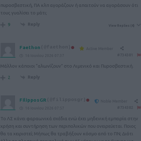
πυροσβεστική, ΠΑ κλπ αγοράζουν ή απαιτούν να αγοράσουν ότι
τους γυαλίσει το μάτι;
Reply
9
View Replies
(4)
Faethon
(@faethon)
Active Member
#734381
16 Ιουνίου 2026 07:37
Μάλλον κάποιοι “αλωνίζουν” στο Λιμενικό και Πυροσβεστική.
Reply
2
FilipposGR
(@filipposgr)
Noble Member
#734382
16 Ιουνίου 2026 07:57
Το ΛΣ κάνει φαραωνικά σχέδια ενώ έχει μηδενική εμπειρία στην
χρήση και συντήρηση των περιπολικών που ονειρεύεται. Ποιος
θα τα χειριστεί; Μήπως θα τραβήξουν κόσμο από το ΠΝ; Διότι