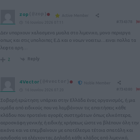
zop
(@zop)
Active Member
#734378
16 Ιουνίου 2026 07:11
Δεν υπαρχουν χαλασμενα μυαλα στο λιμενικο, μονο περιεργα
οπως και στις υπολοιπες Ε.Δ και ο νοων νοειτω…ειναι πολλα τα
λεφτα αρη…
Reply
2
4Vector
(@4vector)
Noble Member
#734380
16 Ιουνίου 2026 07:20
Σοβαρή ερώτηση: υπάρχει στην Ελλάδα ένας οργανισμός, ή μια
ομάδα από ειδικούς που να λαμβάνουν τις απαιτήσεις κάθε
κλάδου που προτείνει αγορές συστημάτων όπως ελικόπτερα,
αεροσκάφη γενικής ή ειδικής χρήσεως ώστε να βλέπουν όλη την
εικόνα και να επεμβαίνουν με αποτέλεσμα τέτοια σπατάλη και
ασυδοσία να ελέγχονται; Δηλαδή κάθε κλάδος από λιμενικό,