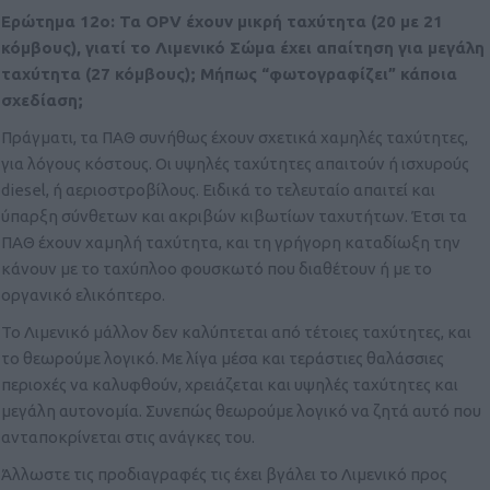
Ερώτημα 12ο: Τα OPV έχουν μικρή ταχύτητα (20 με 21
κόμβους), γιατί το Λιμενικό Σώμα έχει απαίτηση για μεγάλη
ταχύτητα (27 κόμβους); Μήπως “φωτογραφίζει” κάποια
σχεδίαση;
Πράγματι, τα ΠΑΘ συνήθως έχουν σχετικά χαμηλές ταχύτητες,
για λόγους κόστους. Οι υψηλές ταχύτητες απαιτούν ή ισχυρούς
diesel, ή αεριοστροβίλους. Ειδικά το τελευταίο απαιτεί και
ύπαρξη σύνθετων και ακριβών κιβωτίων ταχυτήτων. Έτσι τα
ΠΑΘ έχουν χαμηλή ταχύτητα, και τη γρήγορη καταδίωξη την
κάνουν με το ταχύπλοο φουσκωτό που διαθέτουν ή με το
οργανικό ελικόπτερο.
Το Λιμενικό μάλλον δεν καλύπτεται από τέτοιες ταχύτητες, και
το θεωρούμε λογικό. Με λίγα μέσα και τεράστιες θαλάσσιες
περιοχές να καλυφθούν, χρειάζεται και υψηλές ταχύτητες και
μεγάλη αυτονομία. Συνεπώς θεωρούμε λογικό να ζητά αυτό που
ανταποκρίνεται στις ανάγκες του.
Άλλωστε τις προδιαγραφές τις έχει βγάλει το Λιμενικό προς