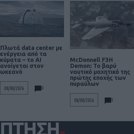
Πλωτά data center με
ενέργεια από τα
McDonnell F3H
κύματα – το AI
Demon: Το βαρύ
ανοίγεται στον
ναυτικό μαχητικό της
ωκεανό
πρώτης εποχής των
πυραύλων
0
08/08/2026
1
08/08/2026