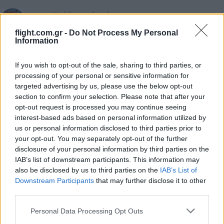
Manolis
(@manolis)
Active Member
#733458
10 Ιουνίου 2026 22:13
flight.com.gr -
Do Not Process My Personal
Information
Αλλος ενας τυπος ελικοπτερου για την μεγαλη συλλογη μας!
Reply
5
If you wish to opt-out of the sale, sharing to third parties, or
View Replies
(3)
processing of your personal or sensitive information for
targeted advertising by us, please use the below opt-out
section to confirm your selection. Please note that after your
dimitrisx
(@dimitrisx)
Noble Member
opt-out request is processed you may continue seeing
#733468
10 Ιουνίου 2026 23:03
interest-based ads based on personal information utilized by
us or personal information disclosed to third parties prior to
Η πυροσβεστική δεν έχει και Airbus puma, αλλά και BK 117; Προς
your opt-out. You may separately opt-out of the further
τί αυτή η πολυτυπια;
disclosure of your personal information by third parties on the
Reply
IAB’s list of downstream participants. This information may
2
also be disclosed by us to third parties on the
IAB’s List of
Downstream Participants
that may further disclose it to other
third parties.
photographix
(@photographix)
Please note that this website/app uses one or more Google
Noble Member
Personal Data Processing Opt Outs
#733476
services and may gather and store information including but
11 Ιουνίου 2026 00:20