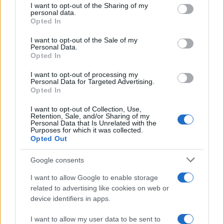
not limited to your visit or usage behaviour. You may click to
I want to opt-out of the Sharing of my
Γιατί ΑW139? ……..
personal data.
grant or deny consent to Google and its third-party tags to
Opted In
use your data for below specified purposes in below Google
Reply
2
consent section.
I want to opt-out of the Sale of my
Personal Data.
Opted In
Kosta81
(@kosta81)
Active Member
I want to opt-out of processing my
#733482
11 Ιουνίου 2026 02:08
Personal Data for Targeted Advertising.
Opted In
The S-70i Firehawk has all these capabilities while being able to
serve as a water bomber. And has commonality with the Aegean
I want to opt-out of Collection, Use,
Retention, Sale, and/or Sharing of my
Hawks and Romeos in service as well as the Blackhawks for the
Personal Data that Is Unrelated with the
Purposes for which it was collected.
army.
Opted Out
Reply
3
Google consents
I want to allow Google to enable storage
Kazuhira
(@kazuhira)
related to advertising like cookies on web or
Trusted Member
#733486
device identifiers in apps.
11 Ιουνίου 2026 03:00
1 έτος φυλακή για κάθε καμμένο στρέμμα. Αν υπάρξει απώλεια
I want to allow my user data to be sent to