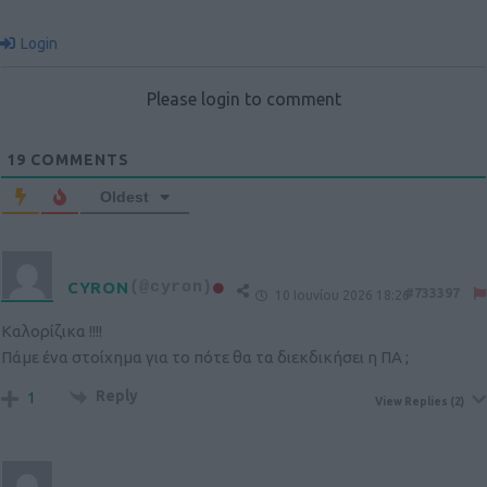
Login
Please login to comment
19
COMMENTS
Oldest
CYRON
(@cyron)
#733397
10 Ιουνίου 2026 18:26
Καλορίζικα !!!!
Πάμε ένα στοίχημα για το πότε θα τα διεκδικήσει η ΠΑ ;
Reply
1
View Replies
(2)