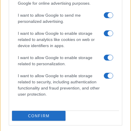
ανθρώπινης ζωής, ο εμπρηστής θα πρέπει να κατηγορείται για
Google for online advertising purposes.
ανθρωποκτονία εκ προθέσεως.
I want to allow Google to send me
Θα δείτε μετά πως όλως τυχαίως οι φωτιές στην Ελλάδα θα
personalized advertising.
μειωθούν κατά 70%. Αρκεί βέβαια η δικαιοσύνη να είναι
αμείλικτη και όχι να τους χαϊδεύει όπως κάνει τώρα. Και για να
I want to allow Google to enable storage
related to analytics like cookies on web or
βρεθούν μπροστά στο δικαστήριο πρέπει να τους πιάσεις
device identifiers in apps.
πρώτα…
Ο άλλος κάτω λέει “μα φυσικά και τιμωρούνται!” και ανέφερε
I want to allow Google to enable storage
κάτι ποινές της πλάκας τύπου 3 χρόνια για χιλιάδες στρέμματα
related to personalization.
καμμένης γης.
I want to allow Google to enable storage
Reply
1
related to security, including authentication
View Replies
(1)
functionality and fraud prevention, and other
user protection.
CONFIRM