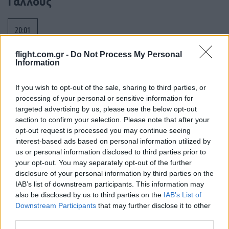
Γάλλους
20:01
flight.com.gr -
Do Not Process My Personal
Information
SNCASE SE.5000 Baroudeur: το γαλλικό
μαχητικό που… ξέχασε τους τροχούς
If you wish to opt-out of the sale, sharing to third parties, or
προσγείωσης
processing of your personal or sensitive information for
targeted advertising by us, please use the below opt-out
section to confirm your selection. Please note that after your
19:40
opt-out request is processed you may continue seeing
interest-based ads based on personal information utilized by
us or personal information disclosed to third parties prior to
your opt-out. You may separately opt-out of the further
Litening: Η Αμερικανική Αεροπορία
disclosure of your personal information by third parties on the
επενδύει σε ένα από τα πλέον
IAB’s list of downstream participants. This information may
διαδεδομένα ατρακτίδια στοχοποίησης
also be disclosed by us to third parties on the
IAB’s List of
Downstream Participants
that may further disclose it to other
third parties.
19:20