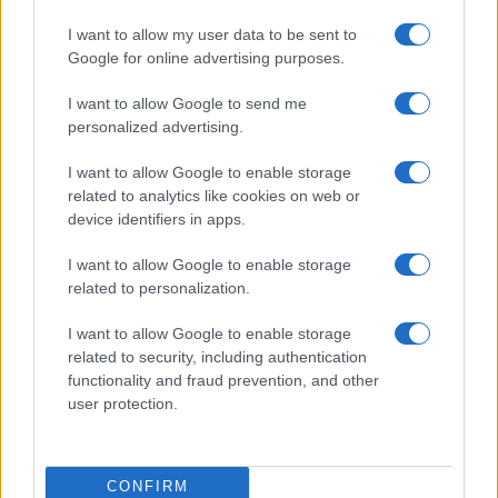
για τη φονική επίθεση σε διαδήλωση
I want to allow my user data to be sent to
Google for online advertising purposes.
16:30
I want to allow Google to send me
personalized advertising.
Στην Ουκρανία ο Βρετανός υπουργός
I want to allow Google to enable storage
Άμυνας για επιτάχυνση της στήριξης
related to analytics like cookies on web or
device identifiers in apps.
15:40
I want to allow Google to enable storage
related to personalization.
I want to allow Google to enable storage
Ιστορικό ρεκόρ για την Aegean τον
related to security, including authentication
Ιούλιο με 2 εκατομμύρια επιβάτες
functionality and fraud prevention, and other
user protection.
14:20
CONFIRM