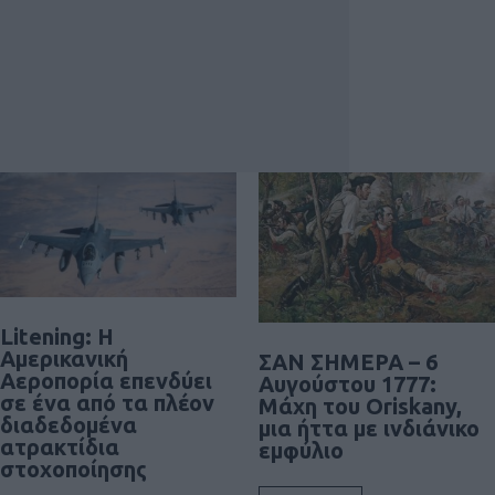
Litening: Η
Αμερικανική
ΣΑΝ ΣΗΜΕΡΑ – 6
Αεροπορία επενδύει
Αυγούστου 1777:
σε ένα από τα πλέον
Μάχη του Oriskany,
διαδεδομένα
μια ήττα με ινδιάνικο
ατρακτίδια
εμφύλιο
στοχοποίησης