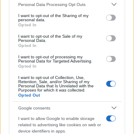
Please note that this website/app uses one or more Google
Personal Data Processing Opt Outs
services and may gather and store information including but
not limited to your visit or usage behaviour. You may click to
I want to opt-out of the Sharing of my
ΣΑΝ ΣΗΜΕΡΑ – 6 Αυγούστου 1777:
personal data.
grant or deny consent to Google and its third-party tags to
Opted In
Μάχη του Oriskany, μια ήττα με
use your data for below specified purposes in below Google
ινδιάνικο εμφύλιο
consent section.
I want to opt-out of the Sale of my
Personal Data.
Opted In
18:01
I want to opt-out of processing my
Personal Data for Targeted Advertising.
Opted In
“Τυφλό” το ιρλανδικό κυβερνητικό
I want to opt-out of Collection, Use,
αεροσκάφος ή μια ακόμη ρήξη με το
Retention, Sale, and/or Sharing of my
Personal Data that Is Unrelated with the
Ισραήλ;
Purposes for which it was collected.
Opted Out
17:40
Google consents
I want to allow Google to enable storage
related to advertising like cookies on web or
Μόναχο: Ισόβια στον 25χρονο Αφγανό
device identifiers in apps.