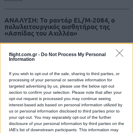
ΑΝΑΛΥΣΗ: To ραντάρ EL/M‑2084, ο
πολυλειτουργικός αισθητήρας της
«Ασπίδας του Αχιλλέα»
21:05
flight.com.gr -
Do Not Process My Personal
Information
If you wish to opt-out of the sale, sharing to third parties, or
Η Τουρκική αμυντική βιομηχανία
processing of your personal or sensitive information for
εξαπλώνεται στη Λατινική Αμερική –
targeted advertising by us, please use the below opt-out
αποτύπωμα ήδη σε Χιλή, Βραζιλία,
section to confirm your selection. Please note that after your
Εκουαδόρ, Κολομβία, Αργεντινή
opt-out request is processed you may continue seeing
interest-based ads based on personal information utilized by
20:20
us or personal information disclosed to third parties prior to
your opt-out. You may separately opt-out of the further
disclosure of your personal information by third parties on the
IAB’s list of downstream participants. This information may