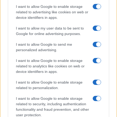
I want to allow Google to enable storage
19:20
related to advertising like cookies on web or
device identifiers in apps.
I want to allow my user data to be sent to
ΕΞΕΛΙΞΗ: Η γαλλική Meridiam μπήκε
Google for online advertising purposes.
στο έργο ηλεκτρικής διασύνδεσης
Ελλάδας–Κύπρου
I want to allow Google to send me
personalized advertising.
18:44
I want to allow Google to enable storage
related to analytics like cookies on web or
device identifiers in apps.
Η Βρετανία δεν θα προχωρήσει σε
I want to allow Google to enable storage
δημόσια έρευνα για την υπόθεση Έπστιν
related to personalization.
I want to allow Google to enable storage
18:40
related to security, including authentication
functionality and fraud prevention, and other
user protection.