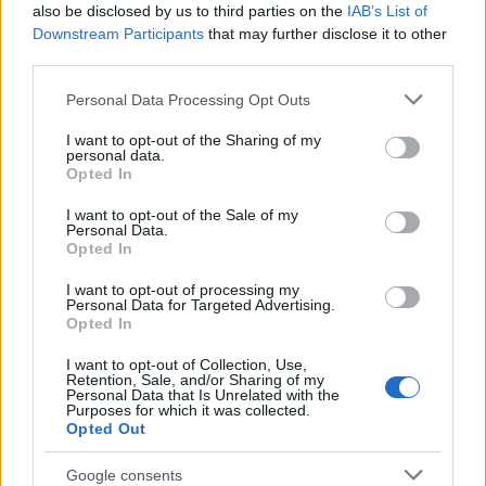
ΣΑΝ ΣΗΜΕΡΑ – 5 Αυγούστου 1964:
also be disclosed by us to third parties on the
IAB’s List of
Επιχείρηση “Pierce Arrow”, η
Downstream Participants
that may further disclose it to other
third parties.
Αεροπορία των ΗΠΑ “μπαίνει” στο
Βιετνάμ
Please note that this website/app uses one or more Google
Personal Data Processing Opt Outs
services and may gather and store information including but
not limited to your visit or usage behaviour. You may click to
I want to opt-out of the Sharing of my
20:01
personal data.
grant or deny consent to Google and its third-party tags to
Opted In
use your data for below specified purposes in below Google
consent section.
I want to opt-out of the Sale of my
Personal Data.
Ρομποτικοί πυροσβέστες: Τα Εμιράτα
Opted In
δείχνουν το δρόμο – φωτό και βίντεο
I want to opt-out of processing my
Personal Data for Targeted Advertising.
19:40
Opted In
I want to opt-out of Collection, Use,
Retention, Sale, and/or Sharing of my
Personal Data that Is Unrelated with the
Purposes for which it was collected.
Χρήση τεχνητής νοημοσύνης ως
Opted Out
«κυνηγού υποβρυχίων» από το
Αμερικανικό Ναυτικό
Google consents