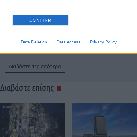
Babcock, ACUA Ocean και Frankenburg
δημιουργούν ναυτική ασπίδα κατά
drones
CONFIRM
18:20
Data Deletion
Data Access
Privacy Policy
Διαβάστε περισσότερα
Διαβάστε επίσης