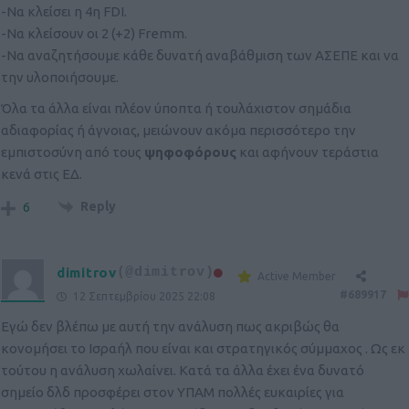
-Να κλείσει η 4η FDI.
-Να κλείσουν οι 2 (+2) Fremm.
-Να αναζητήσουμε κάθε δυνατή αναβάθμιση των ΑΣΕΠΕ και να
την υλοποιήσουμε.
Όλα τα άλλα είναι πλέον ύποπτα ή τουλάχιστον σημάδια
αδιαφορίας ή άγνοιας, μειώνουν ακόμα περισσότερο την
εμπιστοσύνη από τους
ψηφοφόρους
και αφήνουν τεράστια
κενά στις ΕΔ.
Reply
6
dimitrov
(@dimitrov)
Active Member
#689917
12 Σεπτεμβρίου 2025 22:08
Εγώ δεν βλέπω με αυτή την ανάλυση πως ακριβώς θα
κονομήσει το Ισραήλ που είναι και στρατηγικός σύμμαχος . Ως εκ
τούτου η ανάλυση χωλαίνει. Κατά τα άλλα έχει ένα δυνατό
σημείο δλδ προσφέρει στον ΥΠΑΜ πολλές ευκαιρίες για