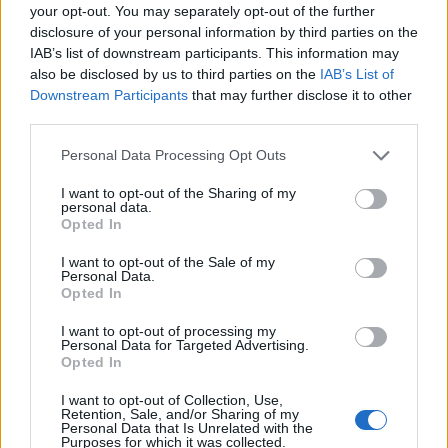
είναι τέτοια
που θα επιτρέψει αλλαγή δόγματος στο
your opt-out. You may separately opt-out of the further
Πολεμικό Ναυτικό, το οποίο υποτίθεται “δεν θα
disclosure of your personal information by third parties on the
χρειάζεται να ασχολείται ιδιαίτερα με την άμυνα του
IAB’s list of downstream participants. This information may
Αιγαίου”.
Μια αντίληψη ενδιαφέρουσα, αλλά ιδιαίτερα
also be disclosed by us to third parties on the
IAB’s List of
υψηλών στόχων και επιδιώξεων που όμως δεν υπάρχει
Downstream Participants
that may further disclose it to other
αντίστοιχο διεθνές παράδειγμα (άρα αναζητάμε και
διατρανώνουμε κάτι που κανείς άλλος δεν έχει
third parties.
καταφέρει). Που δύσκολα μπορεί να επιτευχθεί με ένα
Please note that this website/app uses one or more Google
κονδύλι 2-3 δις ευρώ, πόσο μάλλον να προσφέρει
τέτοια
Personal Data Processing Opt Outs
“ολική προστασία” που να… απελευθερώσει και
services and may gather and store information including but
Ναυτικό και Αεροπορία (όπως επίσημα
not limited to your visit or usage behaviour. You may click to
I want to opt-out of the Sharing of my
σκιαγραφείται).
Ειδικά όταν έχουμε δει πως ακόμη και οι
personal data.
grant or deny consent to Google and its third-party tags to
πιο σύγχρονες αεράμυνες, αντιμετωπίζουν προβλήματα
Opted In
use your data for below specified purposes in below Google
στοχοποίησης, κορεσμού αλλά και εξάρτησης από ακριβά
consent section.
βλήματα αναχαίτισης.
I want to opt-out of the Sale of my
Personal Data.
Ακόμη η “Ασπίδα του Αχιλλέα” δεν απαντά στην ανάγκη
Opted In
ελέγχου, παρουσίας και τελικά και επιχειρήσεων σε πολύ
πιο ανοιχτά πεδία, όπως
το Λιβυκό και η Ανατολική
I want to opt-out of processing my
Μεσόγειος.
Εκεί το Ναυτικό, θα υποχρεωθεί να επιβληθεί
Personal Data for Targeted Advertising.
χωρίς “Ασπίδα”, αλλά μόνο με την κάλυψη της Πολεμικής
Opted In
Αεροπορίας.
I want to opt-out of Collection, Use,
Σε επόμενο βήμα η “Ασπίδα του Αχιλλέα”, παρότι θα έχει
Retention, Sale, and/or Sharing of my
αποτρεπτική ισχύ,
δεν μπορεί να ακυρώσει την
Personal Data that Is Unrelated with the
πιθανότητα διαρραγής-καταστροφής του πλέγματος
Purposes for which it was collected.