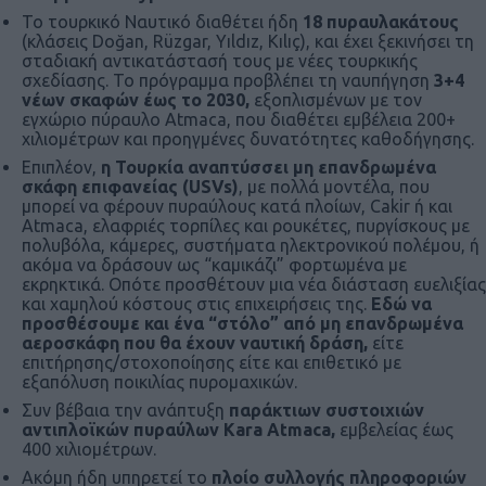
Το τουρκικό Nαυτικό διαθέτει ήδη
18 πυραυλακάτους
(κλάσεις Doğan, Rüzgar, Yıldız, Kılıç), και έχει ξεκινήσει τη
σταδιακή αντικατάστασή τους με νέες τουρκικής
σχεδίασης. Το πρόγραμμα προβλέπει τη ναυπήγηση
3+4
νέων σκαφών έως το 2030,
εξοπλισμένων με τον
εγχώριο πύραυλο Atmaca, που διαθέτει εμβέλεια 200+
χιλιομέτρων και προηγμένες δυνατότητες καθοδήγησης.
Επιπλέον,
η Τουρκία αναπτύσσει μη επανδρωμένα
σκάφη επιφανείας (USVs)
, με πολλά μοντέλα, που
μπορεί να φέρουν πυραύλους κατά πλοίων, Cakir ή και
Atmaca, ελαφριές τορπίλες και ρουκέτες, πυργίσκους με
πολυβόλα, κάμερες, συστήματα ηλεκτρονικού πολέμου, ή
ακόμα να δράσουν ως “καμικάζι” φορτωμένα με
εκρηκτικά. Οπότε προσθέτουν μια νέα διάσταση ευελιξίας
και χαμηλού κόστους στις επιχειρήσεις της.
Εδώ να
προσθέσουμε και ένα “στόλο” από μη επανδρωμένα
αεροσκάφη που θα έχουν ναυτική δράση,
είτε
επιτήρησης/στοχοποίησης είτε και επιθετικό με
εξαπόλυση ποικιλίας πυρομαχικών.
Συν βέβαια την ανάπτυξη
παράκτιων συστοιχιών
αντιπλοϊκών πυραύλων Kara Atmaca,
εμβελείας έως
400 χιλιομέτρων.
Ακόμη ήδη υπηρετεί το
πλοίο συλλογής πληροφοριών