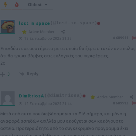
Oldest
lost in space
(@lost-in-space)
Active Member
#689911
12 Σεπτεμβρίου 2025 21:35
Επενδύστε σε συστήματα με τα οποία θα ξέρει ο τυχόν αντίπαλος
ότι θα τρώει βόμβες στις εκλογικές του περιφέρειες.
2c
Reply
3
DimitriosA
(@dimitriosa)
Active Member
#689913
12 Σεπτεμβρίου 2025 21:44
Μετά από αυτά που διαβάσαμε για τα F16 σήμερα, και μόνο η
αναφορά ασπιδών αχιλλέα μου ακούγεται σαν κακόγουστο
αστείο. Προτεραιότητα από το συγκεκριμένο πρόγραμμα έχει
αποκλειστικά η αναβάθμιση των υπαρχόντων συστημάτων