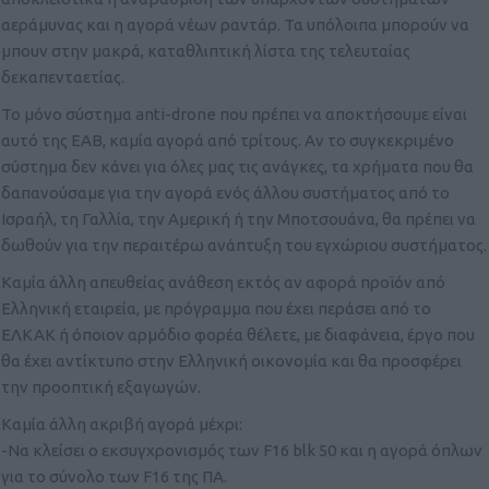
αεράμυνας και η αγορά νέων ραντάρ. Τα υπόλοιπα μπορούν να
μπουν στην μακρά, καταθλιπτική λίστα της τελευταίας
δεκαπενταετίας.
Το μόνο σύστημα anti-drone που πρέπει να αποκτήσουμε είναι
αυτό της ΕΑΒ, καμία αγορά από τρίτους. Αν το συγκεκριμένο
σύστημα δεν κάνει για όλες μας τις ανάγκες, τα χρήματα που θα
δαπανούσαμε για την αγορά ενός άλλου συστήματος από το
Ισραήλ, τη Γαλλία, την Αμερική ή την Μποτσουάνα, θα πρέπει να
δωθούν για την περαιτέρω ανάπτυξη του εγχώριου συστήματος.
Καμία άλλη απευθείας ανάθεση εκτός αν αφορά προϊόν από
Ελληνική εταιρεία, με πρόγραμμα που έχει περάσει από το
ΕΛΚΑΚ ή όποιον αρμόδιο φορέα θέλετε, με διαφάνεια, έργο που
θα έχει αντίκτυπο στην Ελληνική οικονομία και θα προσφέρει
την προοπτική εξαγωγών.
Καμία άλλη ακριβή αγορά μέχρι:
-Να κλείσει ο εκσυγχρονισμός των F16 blk 50 και η αγορά όπλων
για το σύνολο των F16 της ΠΑ.