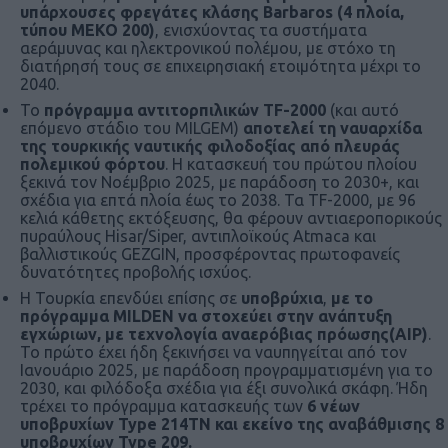
υπάρχουσες φρεγάτες κλάσης Barbaros (4 πλοία,
τύπου ΜΕΚΟ 200)
, ενισχύοντας τα συστήματα
αεράμυνας και ηλεκτρονικού πολέμου, με στόχο τη
διατήρησή τους σε επιχειρησιακή ετοιμότητα μέχρι το
2040.
Το
πρόγραμμα αντιτορπιλικών TF-2000
(και αυτό
επόμενο στάδιο του MILGEM)
αποτελεί τη ναυαρχίδα
της τουρκικής ναυτικής φιλοδοξίας από πλευράς
πολεμικού φόρτου
. Η κατασκευή του πρώτου πλοίου
ξεκινά τον Νοέμβριο 2025, με παράδοση το 2030+, και
σχέδια για επτά πλοία έως το 2038. Τα TF-2000, με 96
κελιά κάθετης εκτόξευσης, θα φέρουν αντιαεροπορικούς
πυραύλους Hisar/Siper, αντιπλοϊκούς Atmaca και
βαλλιστικούς GEZGIN, προσφέροντας πρωτοφανείς
δυνατότητες προβολής ισχύος.
Η Τουρκία επενδύει επίσης σε
υποβρύχια
,
με το
πρόγραμμα MILDEN να στοχεύει στην ανάπτυξη
εγχώριων, με τεχνολογία αναερόβιας πρόωσης(AIP)
.
Το πρώτο έχει ήδη ξεκινήσει να ναυπηγείται από τον
Ιανουάριο 2025, με παράδοση προγραμματισμένη για το
2030, και φιλόδοξα σχέδια για έξι συνολικά σκάφη. Ήδη
τρέχει το πρόγραμμα κατασκευής των
6 νέων
υποβρυχίων Type 214TN
και εκείνο της αναβάθμισης 8
υποβρυχίων Type 209.