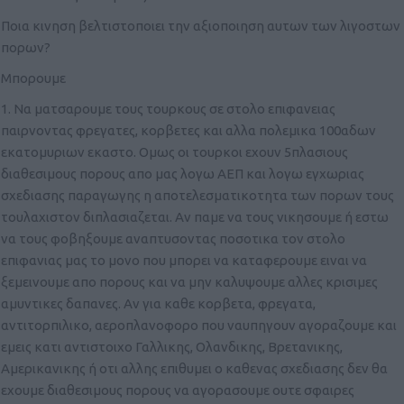
Ποια κινηση βελτιστοποιει την αξιοποιηση αυτων των λιγοστων
πορων?
Μπορουμε
1. Να ματσαρουμε τους τουρκους σε στολο επιφανειας
παιρνοντας φρεγατες, κορβετες και αλλα πολεμικα 100αδων
εκατομυριων εκαστο. Ομως οι τουρκοι εχουν 5πλασιους
διαθεσιμους πορους απο μας λογω ΑΕΠ και λογω εγχωριας
σχεδιασης παραγωγης η αποτελεσματικοτητα των πορων τους
τουλαχιστον διπλασιαζεται. Αν παμε να τους νικησουμε ή εστω
να τους φοβηξουμε αναπτυσοντας ποσοτικα τον στολο
επιφανιας μας το μονο που μπορει να καταφερουμε ειναι να
ξεμεινουμε απο πορους και να μην καλυψουμε αλλες κρισιμες
αμυντικες δαπανες. Αν για καθε κορβετα, φρεγατα,
αντιτορπιλικο, αεροπλανοφορο που ναυπηγουν αγοραζουμε και
εμεις κατι αντιστοιχο Γαλλικης, Ολανδικης, Βρετανικης,
Αμερικανικης ή οτι αλλης επιθυμει ο καθενας σχεδιασης δεν θα
εχουμε διαθεσιμους πορους να αγορασουμε ουτε σφαιρες