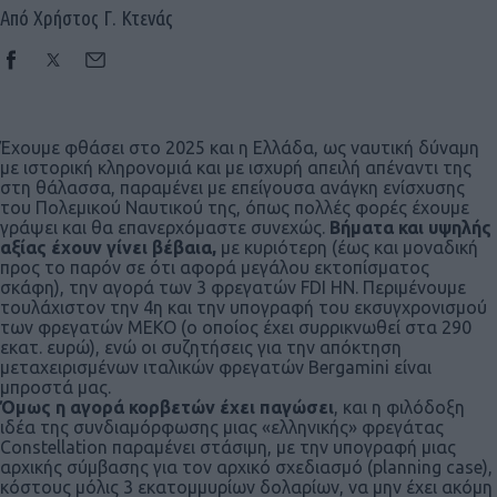
Από Χρήστος Γ. Κτενάς
Έχουμε φθάσει στο 2025 και η Ελλάδα, ως ναυτική δύναμη
με ιστορική κληρονομιά και με ισχυρή απειλή απέναντι της
στη θάλασσα, παραμένει με επείγουσα ανάγκη ενίσχυσης
του Πολεμικού Ναυτικού της, όπως πολλές φορές έχουμε
γράψει και θα επανερχόμαστε συνεχώς.
Βήματα και υψηλής
αξίας έχουν γίνει βέβαια,
με κυριότερη (έως και μοναδική
προς το παρόν σε ότι αφορά μεγάλου εκτοπίσματος
σκάφη), την αγορά των 3 φρεγατών FDI HN. Περιμένουμε
τουλάχιστον την 4η και την υπογραφή του εκσυγχρονισμού
των φρεγατών ΜΕΚΟ (ο οποίος έχει συρρικνωθεί στα 290
εκατ. ευρώ), ενώ οι συζητήσεις για την απόκτηση
μεταχειρισμένων ιταλικών φρεγατών Bergamini είναι
μπροστά μας.
Όμως η αγορά κορβετών έχει παγώσει
, και η φιλόδοξη
ιδέα της συνδιαμόρφωσης μιας «ελληνικής» φρεγάτας
Constellation παραμένει στάσιμη, με την υπογραφή μιας
αρχικής σύμβασης για τον αρχικό σχεδιασμό (planning case),
κόστους μόλις 3 εκατομμυρίων δολαρίων, να μην έχει ακόμη