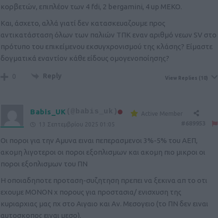
κορβετών, επιπλέον των 4 fdi, 2 bergamini, 4 up MEKO.
Και, άσχετο, αλλά γιατί δεν κατασκευαζουμε προς
αντικατάσταση όλων των παλιών ΤΠΚ εναν αριθμό νεων SV στο
πρότυπο του επικείμενου εκσυγχρονισμού της κλάσης? Είμαστε
δογματικά εναντίον κάθε είδους ομογενοποίησης?
Reply
0
View Replies
(10)
Babis_UK
(@babis_uk)
Active Member
#689953
13 Σεπτεμβρίου 2025 01:05
Οι ποροι για την Αμυνα ειναι πεπερασμενοι 3%-5% του ΑΕΠ,
ακομη λιγοτεροι οι ποροι εξοπλισμων και ακομη πιο μικροι οι
ποροι εξοπλισμων του ΠΝ
Η οποιαδηποτε προταση-συζητηση πρεπει να ξεκινα απ το οτι
εχουμε ΜΟΝΟΝ x πορους για προστασια/ ενισχυση της
κυριαρχιας μας πχ στο Αιγαιο και Αν. Μεσογειο (το ΠΝ δεν ειναι
αυτοσκοπος ειναι μεσο).