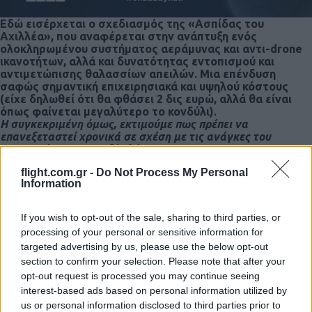
Εδώ εισέρχεται ο σχεδιασμός της «Ασπίδας του
Αχιλλέα», που αναφέρεται στην ανάπτυξη ενός
ολοκληρωμένου συστήματος αεράμυνας και αντι-drone
ικανοτήτων, αλλά και δυνατότητας εντοπισμού και
αντιμετώπισης θαλασσίων απειλών. Μια επένδυση
σαφώς σημαντική επιχειρησιακά και υψηλού κόστους
(είχε δηλωθεί ότι θα φθάσει 2 δις ευρώ, αλλά θα είναι
όπως φαίνεται μεγαλύτερο το κονδύλι).
Η συγκεκριμένη όμως, εκτιμούμε πως πρέπει να
επανεξεταστεί χρονικά σε σχέση με τις ανάγκες του
Ναυτικού, για τους εξής λόγους:
Αρχικά η θάλασσα είναι το πρωταρχικό πεδίο μάχης για
flight.com.gr -
Do Not Process My Personal
την Ελλάδα, καθώς τα χιλιάδες νησιά, η εκτεταμένη
Information
ακτογραμμή και η ΑΟΖ μας, υπαρκτή και διεκδικούμενη,
αποτελούν τον πυρήνα της εθνικής μας ασφάλειας, ενώ
ήδη εκεί δεχόμαστε τις περισσότερες “πιέσεις”. Άρα μια
If you wish to opt-out of the sale, sharing to third parties, or
“Ασπίδα του Αχιλλέα”, καλύπτει μεν αυτή τη ζώνη υψηλής
processing of your personal or sensitive information for
έντασης και διαρκούς απειλής, αλλά όχι με μοναδική
targeted advertising by us, please use the below opt-out
εστίαση και πλήρη προστασία, μιας και θα υπερασπίσει και
section to confirm your selection. Please note that after your
τον ηπειρωτικό ελληνικό χώρο.
opt-out request is processed you may continue seeing
Στη συνέχεια η “Ασπίδα του Αχιλλέα” αν και απαραίτητη
interest-based ads based on personal information utilized by
σε βάθος χρόνου, αποτελεί μια “αμυντικογενή” επίλυση.
Διατυπώνεται βέβαια πως η αποτελεσματικότητα της θα
us or personal information disclosed to third parties prior to