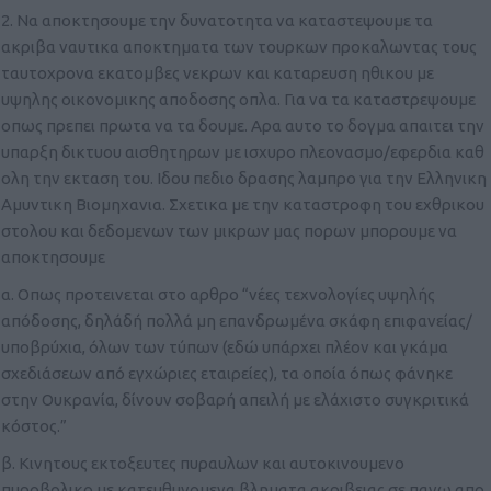
2. Να αποκτησουμε την δυνατοτητα να καταστεψουμε τα
ακριβα ναυτικα αποκτηματα των τουρκων προκαλωντας τους
ταυτοχρονα εκατομβες νεκρων και καταρευση ηθικου με
υψηλης οικονομικης αποδοσης οπλα. Για να τα καταστρεψουμε
οπως πρεπει πρωτα να τα δουμε. Αρα αυτο το δογμα απαιτει την
υπαρξη δικτυου αισθητηρων με ισχυρο πλεονασμο/εφερδια καθ
ολη την εκταση του. Ιδου πεδιο δρασης λαμπρο για την Ελληνικη
Αμυντικη Βιομηχανια. Σχετικα με την καταστροφη του εχθρικου
στολου και δεδομενων των μικρων μας πορων μπορουμε να
αποκτησουμε
α. Οπως προτεινεται στο αρθρο “νέες τεχνολογίες υψηλής
απόδοσης, δηλάδή πολλά μη επανδρωμένα σκάφη επιφανείας/
υποβρύχια, όλων των τύπων (εδώ υπάρχει πλέον και γκάμα
σχεδιάσεων από εγχώριες εταιρείες), τα οποία όπως φάνηκε
στην Ουκρανία, δίνουν σοβαρή απειλή με ελάχιστο συγκριτικά
κόστος.”
β. Κινητους εκτοξευτες πυραυλων και αυτοκινουμενο
πυροβολικο με κατευθυνομενα βληματα ακριβειας σε πανω απο