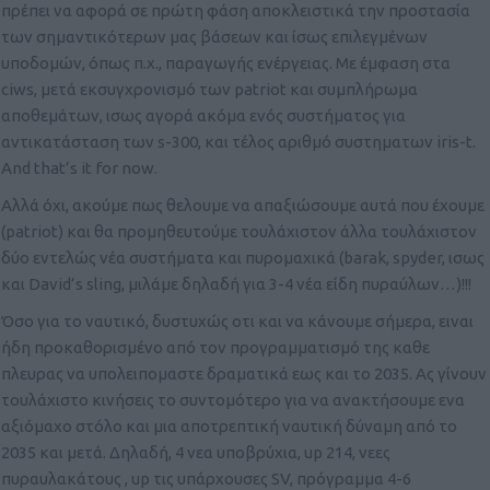
πρέπει να αφορά σε πρώτη φάση αποκλειστικά την προστασία
των σημαντικότερων μας βάσεων και ίσως επιλεγμένων
υποδομών, όπως π.χ., παραγωγής ενέργειας. Με έμφαση στα
ciws, μετά εκσυγχρονισμό των patriot και συμπλήρωμα
αποθεμάτων, ισως αγορά ακόμα ενός συστήματος για
αντικατάσταση των s-300, και τέλος αριθμό συστηματων iris-t.
And that’s it for now.
Αλλά όχι, ακούμε πως θελουμε να απαξιώσουμε αυτά που έχουμε
(patriot) και θα προμηθευτούμε τουλάχιστον άλλα τουλάχιστον
δύο εντελώς νέα συστήματα και πυρομαχικά (barak, spyder, ισως
και David’s sling, μιλάμε δηλαδή για 3-4 νέα είδη πυραύλων…)!!!
Όσο για το ναυτικό, δυστυχώς οτι και να κάνουμε σήμερα, ειναι
ήδη προκαθορισμένο από τον προγραμματισμό της καθε
πλευρας να υπολειπομαστε δραματικά εως και το 2035. Ας γίνουν
τουλάχιστο κινήσεις το συντομότερο για να ανακτήσουμε ενα
αξιόμαχο στόλο και μια αποτρεπτική ναυτική δύναμη από το
2035 και μετά. Δηλαδή, 4 νεα υποβρύχια, up 214, νεες
πυραυλακάτους , up τις υπάρχουσες SV, πρόγραμμα 4-6