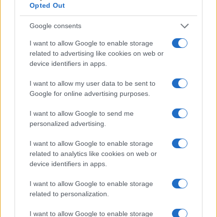
της, σε ένα τομέα κάλυψης,
όπου θα ακολουθήσει μετά
Opted Out
εχθρική επιθετική ενέργεια. Εκεί, το υποτίθεται “κάπου
αλλού” Πολεμικό Ναυτικό που θα έχει “στρατηγικά όπλα”
Google consents
(δηλαδή ικανότητα εξαπόλυσης λίγων δεκάδων
πυραύλων cruise…), θα πρέπει να προστρέξει για να
I want to allow Google to enable storage
σταματήσει την εξέλιξη της ναυτικής εχθρικής δράσης.
related to advertising like cookies on web or
Περαιτέρω, η αντίληψη της “Ασπίδας του Αχιλλέα”
device identifiers in apps.
εμπεριέχει σε κάθε περίπτωση το μεγάλο ζήτημα της
ημιστατικής άμυνας εντός νησιών Αιγαίου. Όσο και να
I want to allow my user data to be sent to
υιοθετηθούν κινητοί εκτοξευτές πυραύλων, η ανάπτυξη
Google for online advertising purposes.
τους, η δυνατότητα μετακίνησης τους, θα
παραμένει
περιορισμένη εντός συγκεκριμένων κυρίως μικρής
έκτασης νησιών και οδικών δικτύων
. Ενώ η δράση τους,
I want to allow Google to send me
δύο διαστάσεων στην ξηρά, δίπλα στα τουρκικά παράλια
personalized advertising.
(όσοι από αυτούς είναι εγκατεστημένοι κοντά στην
πρώτη γραμμή), θα γίνεται αντιληπτή από ηλεκτρονικές
I want to allow Google to enable storage
εκπομπές, εκτοξεύσεις των πρώτων πυραύλων κ.ο.κ. Κι
related to analytics like cookies on web or
αυτό σε ένα εναέριο χώρο που θα βαρύνεται από κύματα
device identifiers in apps.
εχθρικών drone που θα αναζητούν στόχους. Εδώ
φαίνεται το προτέρημα των ναυτικών μονάδων που
έχουν δυνατότητα κίνησης και μάχης σε πολύ μεγαλύτερα
I want to allow Google to enable storage
χωρικά πεδία και βέβαια σε τρεις διαστάσεις, αν
related to personalization.
υπολογίσουμε και τα υποβρύχια.
Δεν μπορούμε να μην αναφέρουμε, πέρα από τα
I want to allow Google to enable storage