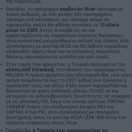
την περιοχή μας.
Επιπλέον, το πρόγραμμα
κορβετών Hisar
προχωρά με
ταχείς ρυθμούς, με δύο σκάφη ήδη ναυπηγημένα,
τέσσερα υπό κατασκευή, και τέσσερα ακόμη σε
παραγγελία, οπότε θα φθάσει συνολικά τα
10 πλοία
μέχρι το 2030.
Αυτές οι κορβέτες, αν και
χαρακτηρίζονται ως «περιπολικά ανοιχτής θαλάσσης»,
είναι ουσιαστικά μια μεγεθυμένη εκδοχή της κλάσης Ada,
εξοπλισμένες με ραντάρ AESA και θα λάβουν πυραύλους
επιφανείας-αέρος Hisar και αντιπλοϊκούς πυραύλους
Atmaca, προσφέροντας ευελιξία και ισχύ πυρός.
Στον τομέα των φρεγατών, η Τουρκία προχωρά με την
κλάση Istif (Ιstanbul)
, στο πλαίσιο του προγράμματος
MILGEM. Η πρώτη φρεγάτα έχει ήδη παραδοθεί, ενώ τρεις
ακόμη αναμένονται έως το 2027 καθώς έχει ξεκινήσει η
ναυπήγηση τους, και άλλες 4 ήδη έχουν παραγγελθεί και
βρίσκονται σε φάση συλλογής υλικών. Οι Istif, αν και
υστερούν σε ανθυποβρυχιακές δυνατότητες σε σύγκριση
με τις ελληνικές FDI, λόγω του σόναρ γάστρας FERSAH
100N/MF έναντι του συνδυασμού Kingpin Mk2 και
CAPTAS 4 των FDI, είναι εξοπλισμένες με προηγμένα
συστήματα, όπως το ραντάρ AESA CENK 400-N και τον
πύραυλο επιφανείας-αέρος Hisar.
Παράλληλα,
η Τουρκία έχει εκσυγχρονίσει τις