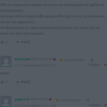
Όλα τα παραπανω πρέπει να γίνουν με πρόγραμμα και ορίζοντα
συγκεκριμένο.
Να εκμεταλλευτούμε κάθε χρηματοδότηση για να το πετύχουμε
πχ για νέες φρεγάτες.
Να θυμόμαστε ότι πρώτα ανταγωνιζόμαστε τον κακό μας σε
αυτό και μετά την τουρκία.
Reply
0
KostisM
(@kostism)
Active Member
#689935
12 Σεπτεμβρίου 2025 23:24
ΝΑΙ !!!
Reply
0
peet14
(@peet14)
Active Member
#689936
12 Σεπτεμβρίου 2025 23:26