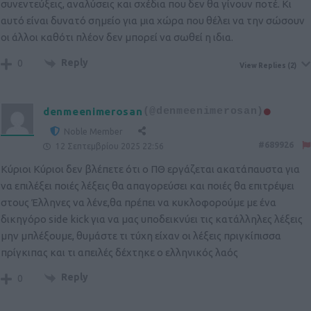
συνεντεύξεις, αναλύσεις και σχέδια που δεν θα γίνουν ποτέ. Κι
αυτό είναι δυνατό σημείο για μια χώρα που θέλει να την σώσουν
οι άλλοι καθότι πλέον δεν μπορεί να σωθεί η ιδια.
Reply
0
View Replies
(2)
denmeenimerosan
(@denmeenimerosan)
Noble Member
#689926
12 Σεπτεμβρίου 2025 22:56
Κύριοι Κύριοι δεν βλέπετε ότι ο ΠΘ εργάζεται ακατάπαυστα για
να επιλέξει ποιές λέξεις θα απαγορεύσει και ποιές θα επιτρέψει
στους Έλληνες να λένε,θα πρέπει να κυκλοφορούμε με ένα
δικηγόρο side kick για να μας υποδεικνύει τις κατάλληλες λέξεις
μην μπλέξουμε, θυμάστε τι τύχη είχαν οι λέξεις πριγκίπισσα
πρίγκιπας και τι απειλές δέχτηκε ο ελληνικός λαός
Reply
0