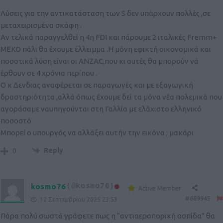
Λύσεις για την αντικατάσταση των S δεν υπάρχουν πολλές ,σε
μεταχειρισμένα σκάφη .
Αν τελικά παραγγελθεί η 4η FDI και πάρουμε 2 ιταλικές Fremm+
MEKO πάλι θα έχουμε έλλειμμα .Η μόνη εφικτή οικονομικά και
ποσοτικά λύση είναι οι ΑΝΖAC,που κι αυτές θα μπορούν νά
έρθουν σε 4 χρόνια περίπου .
Ο κ Δενδιας αναφέρεται σε παραγωγές και με εξαγωγική
δραστηριότητα ,αλλά όπως έχουμε δεί τα μόνα νέα πολεμικά που
αγοράσαμε ναυπηγούνται στη Γαλλία με ελάχιστο ελληνικό
ποσοστό
Μπορεί ο υπουργός να αλλάξει αυτήν την εικόνα ; μακάρι
Reply
0
kosmo76
(@kosmo76)
Active Member
#689945
12 Σεπτεμβρίου 2025 23:53
Πάρα πολύ σωστά γράφετε πως η “αντιαεροπορική ασπίδα” θα