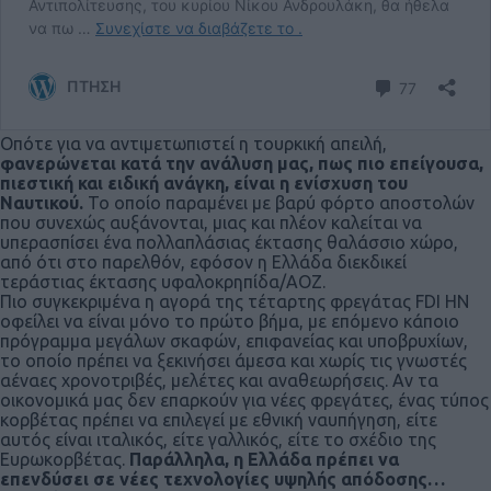
Οπότε για να αντιμετωπιστεί η τουρκική απειλή,
φανερώνεται κατά την ανάλυση μας, πως πιο επείγουσα,
πιεστική και ειδική ανάγκη, είναι η ενίσχυση του
Ναυτικού.
Το οποίο παραμένει με βαρύ φόρτο αποστολών
που συνεχώς αυξάνονται, μιας και πλέον καλείται να
υπερασπίσει ένα πολλαπλάσιας έκτασης θαλάσσιο χώρο,
από ότι στο παρελθόν, εφόσον η Ελλάδα διεκδικεί
τεράστιας έκτασης υφαλοκρηπίδα/ΑΟΖ.
Πιο συγκεκριμένα η αγορά της τέταρτης φρεγάτας FDI HN
οφείλει να είναι μόνο το πρώτο βήμα, με επόμενο κάποιο
πρόγραμμα μεγάλων σκαφών, επιφανείας και υποβρυχίων,
το οποίο πρέπει να ξεκινήσει άμεσα και χωρίς τις γνωστές
αέναες χρονοτριβές, μελέτες και αναθεωρήσεις. Αν τα
οικονομικά μας δεν επαρκούν για νέες φρεγάτες, ένας τύπος
κορβέτας πρέπει να επιλεγεί με εθνική ναυπήγηση, είτε
αυτός είναι ιταλικός, είτε γαλλικός, είτε το σχέδιο της
Ευρωκορβέτας.
Παράλληλα, η Ελλάδα πρέπει να
επενδύσει σε νέες τεχνολογίες υψηλής απόδοσης…