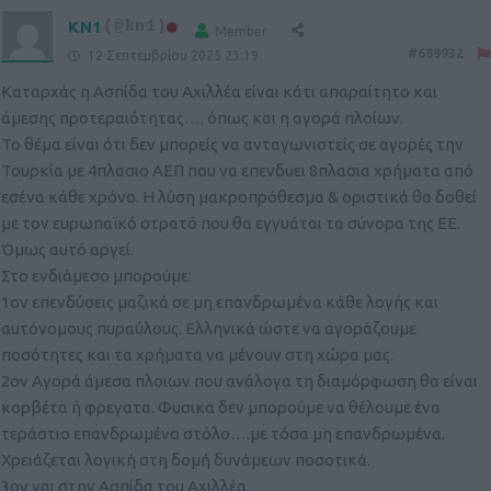
KN1
(@kn1)
Member
#689932
12 Σεπτεμβρίου 2025 23:19
Καταρχάς η Ασπίδα του Αχιλλέα είναι κάτι απαραίτητο και
άμεσης προτεραιότητας…. όπως και η αγορά πλοίων.
Το θέμα είναι ότι δεν μπορείς να ανταγωνιστείς σε αγορές την
Τουρκία με 4πλασιο ΑΕΠ που να επενδυει 8πλασια χρήματα από
εσένα κάθε χρόνο. Η λύση μακροπρόθεσμα & οριστικά θα δοθεί
με τον ευρωπαϊκό στρατό που θα εγγυάται τα σύνορα της ΕΕ.
Όμως αυτό αργεί.
Στο ενδιάμεσο μπορούμε:
1ον επενδύσεις μαζικά σε μη επανδρωμένα κάθε λογής και
αυτόνομους πυραύλους. Ελληνικά ώστε να αγοράζουμε
ποσότητες και τα χρήματα να μένουν στη χώρα μας.
2ον Αγορά άμεσα πλοιων που ανάλογα τη διαμόρφωση θα είναι
κορβέτα ή φρεγατα. Φυσικα δεν μπορούμε να θέλουμε ένα
τεράστιο επανδρωμένο στόλο….με τόσα μη επανδρωμένα.
Χρειάζεται λογική στη δομή δυνάμεων ποσοτικά.
3ον ναι στην Ασπίδα του Αχιλλέα.