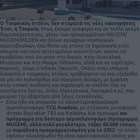
Ο Τουρκικός στόλος δεν σταματά τις νέες ναυπηγήσεις
Έτσι, η Τουρκία,
όπως έχουμε αναφέρει και σε πολλά ακόμη
δημοσιεύματα μας, μέσω των προγραμμάτων MILGEM/
ΜUGEM/MILDEN και άλλων εγχώριων ναυπηγικών
πρωτοβουλιών, έχει θέσει ως στόχο τη δημιουργία ενός
ισχυρού ναυτικού εκτεταμένων ικανοτήτων, ικανού να
προβάλλει ισχύ όχι μόνο στο Αιγαίο, στην Ανατολική
Μεσόγειο και στη Μαύρη Θάλασσα, αλλά και σε ευρύτερες
περιοχές, όπως ο Ινδικός Ωκεανός. Οπότε στην επόμενη
δεκαετία ο τουρκικός στόλος προβλέπεται να έχει εξελιχθεί
σε μια πιο πολυάριθμη και σύγχρονη δύναμη, με έμφαση
στην τοπική σχεδίαση και παραγωγή σε σχεδόν όλα τα
συστήματα (κύτος, όπλα, ηλεκτρονικά, λογισμικό κ.α.), που
μειώνει την εξάρτηση από ξένες τεχνολογίες.
Είναι ήδη σε υπηρεσία το ελικοπτεροφόρο/μικρό
αεροπλανοφόρο
TCG Anadolu,
με στόχευση μεταφοράς
drones Bayraktar TB3 και Kizilelma. Και προχωρεί
και
πρόγραμμα για δεύτερο αεροπλανοφόρο (πρόγραμμα
ΜUGEM), αλλά πολύ μεγαλύτερο, τάξης 60.000 τόνων,
με
παράδοση προγραμματισμένη για το 2032
, το οποίο
εφόσον ολοκληρωθεί θα είναι πρωτοφανούς ισχύος για