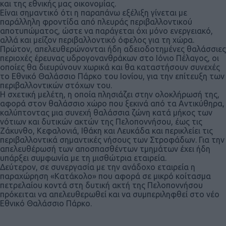
και της εθνικής μας οικονομίας.
Είναι σημαντικό ότι η παραπάνω εξέλιξη γίνεται με
παράλληλη φροντίδα από πλευράς περιβαλλοντικού
αποτυπώματος, ώστε να παράγεται όχι μόνο ενεργειακό,
αλλά και μείζον περιβαλλοντικό όφελος για τη χώρα.
Πρώτον, απελευθερώνονται ήδη αδειοδοτημένες θαλάσσιες
περιοχές έρευνας υδρογονανθράκων στο Ιόνιο Πέλαγος, οι
οποίες θα διευρύνουν χωρικά και θα καταστήσουν συνεχές
το Εθνικό Θαλάσσιο Πάρκο του Ιονίου, για την επίτευξη των
περιβαλλοντικών στόχων του.
Η σχετική μελέτη, η οποία πλησιάζει στην ολοκλήρωσή της,
αφορά στον θαλάσσιο χώρο που ξεκινά από τα Αντικύθηρα,
καλύπτοντας μια συνεχή θαλάσσια ζώνη κατά μήκος των
νότιων και δυτικών ακτών της Πελοποννήσου, έως τις
Ζάκυνθο, Κεφαλονιά, Ιθάκη και Λευκάδα και περικλείει τις
περιβαλλοντικά σημαντικές νήσους των Στροφάδων. Για την
απελευθέρωσή των αποσπασθέντων τμημάτων έχει ήδη
υπάρξει συμφωνία με τη μισθώτρια εταιρεία.
Δεύτερον, σε συνεργασία με την ανάδοχο εταιρεία η
παραχώρηση «Κατάκολο» που αφορά σε μικρό κοίτασμα
πετρελαίου κοντά στη δυτική ακτή της Πελοποννήσου
πρόκειται να απελευθερωθεί και να συμπεριληφθεί στο νέο
Εθνικό Θαλάσσιο Πάρκο.