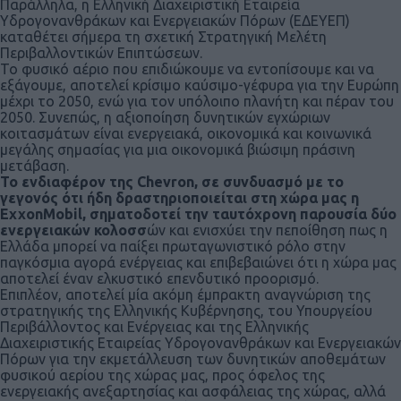
Παράλληλα, η Ελληνική Διαχειριστική Εταιρεία
Υδρογονανθράκων και Ενεργειακών Πόρων (ΕΔΕΥΕΠ)
καταθέτει σήμερα τη σχετική Στρατηγική Μελέτη
Περιβαλλοντικών Επιπτώσεων.
Το φυσικό αέριο που επιδιώκουμε να εντοπίσουμε και να
εξάγουμε, αποτελεί κρίσιμο καύσιμο-γέφυρα για την Ευρώπη
μέχρι το 2050, ενώ για τον υπόλοιπο πλανήτη και πέραν του
2050. Συνεπώς, η αξιοποίηση δυνητικών εγχώριων
κοιτασμάτων είναι ενεργειακά, οικονομικά και κοινωνικά
μεγάλης σημασίας για μια οικονομικά βιώσιμη πράσινη
μετάβαση.
Το ενδιαφέρον της Chevron, σε συνδυασμό με το
γεγονός ότι ήδη δραστηριοποιείται στη χώρα μας η
ExxonMobil, σηματοδοτεί την ταυτόχρονη παρουσία δύο
ενεργειακών κολοσσ
ών και ενισχύει την πεποίθηση πως η
Ελλάδα μπορεί να παίξει πρωταγωνιστικό ρόλο στην
παγκόσμια αγορά ενέργειας και επιβεβαιώνει ότι η χώρα μας
αποτελεί έναν ελκυστικό επενδυτικό προορισμό.
Επιπλέον, αποτελεί μία ακόμη έμπρακτη αναγνώριση της
στρατηγικής της Ελληνικής Κυβέρνησης, του Υπουργείου
Περιβάλλοντος και Ενέργειας και της Ελληνικής
Διαχειριστικής Εταιρείας Υδρογονανθράκων και Ενεργειακών
Πόρων για την εκμετάλλευση των δυνητικών αποθεμάτων
φυσικού αερίου της χώρας μας, προς όφελος της
ενεργειακής ανεξαρτησίας και ασφάλειας της χώρας, αλλά