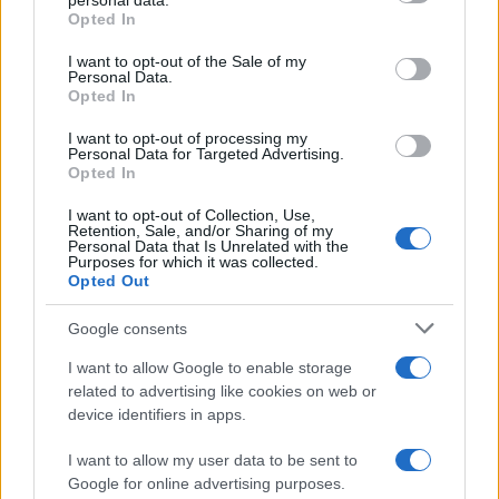
personal data.
grant or deny consent to Google and its third-party tags to
2genes
(@2genes)
Opted In
Active Member
use your data for below specified purposes in below Google
#649212
20 Ιανουαρίου 2025 19:31
consent section.
I want to opt-out of the Sale of my
Personal Data.
Πολύ καλό νέο. Θα προτιμούσα βέβαια οι έρευνες να
Opted In
γινόντουσαν νοτιοανατολικά της Κρήτης…
I want to opt-out of processing my
Reply
3
Personal Data for Targeted Advertising.
Opted In
I want to opt-out of Collection, Use,
A.K.
(@a-k)
Retention, Sale, and/or Sharing of my
Trusted Member
Personal Data that Is Unrelated with the
#649232
20 Ιανουαρίου 2025 20:12
Purposes for which it was collected.
Opted Out
Το ΄70 η οικογένεια μου τα καλοκαίρια παραθέριζε στο Καβούρι
που εκείνη την εποχή συχνά πυκνά περνούσαν και πρόβατα έξω
Google consents
από το σπίτι.
I want to allow Google to enable storage
Στο ισόγειο παραθέριζε επίσης μια οικογένεια που ο παππούς της
related to advertising like cookies on web or
ήταν ο πατέρας ενός γνωστού σημερινού διαπρύσιου
device identifiers in apps.
υποστηρικτή της αξιοποίησης των Ελ. υδρογονανθράκων. Ο
κύριος αυτός είχε υπάρξει πρύτανης του ΕΜΠ, διευθυντής της
I want to allow my user data to be sent to
ΔΕΠ και υπουργός ενέργειας του γέρο-Καραμανλή.
Google for online advertising purposes.