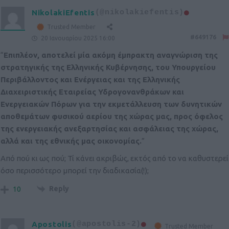
NikolakiEfentis
(@nikolakiefentis)
Trusted Member
#649176
20 Ιανουαρίου 2025 16:00
“
Επιπλέον, αποτελεί μία ακόμη έμπρακτη αναγνώριση της
στρατηγικής της Ελληνικής Κυβέρνησης, του Υπουργείου
Περιβάλλοντος και Ενέργειας και της Ελληνικής
Διαχειριστικής Εταιρείας Υδρογονανθράκων και
Ενεργειακών Πόρων για την εκμετάλλευση των δυνητικών
αποθεμάτων φυσικού αερίου της χώρας μας, προς όφελος
της ενεργειακής ανεξαρτησίας και ασφάλειας της χώρας,
αλλά και της εθνικής μας οικονομίας.
”
Από πού κι ως πού; Τί κάνει ακριβώς, εκτός από το να καθυστερεί
όσο περισσότερο μπορεί την διαδικασία(!);
Reply
10
Apostolis
(@apostolis-2)
Trusted Member