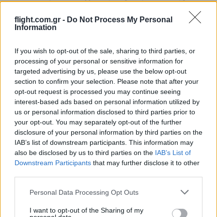
και να υποχρεώσουν τις ελληνικές κυβερνήσεις να πράξουν τα
αυτονόητα.
flight.com.gr -
Do Not Process My Personal
Οι ελληνικές κυβερνήσεις πολεμούν με όποιο πρόσφορο τρόπο
Information
τόσο τον ελληνισμό, όσο και το ίδιο το ελληνικό κράτος, προς
όφελος …. (όλοι ξέρουμε).
If you wish to opt-out of the sale, sharing to third parties, or
processing of your personal or sensitive information for
Reply
10
View Replies
(3)
targeted advertising by us, please use the below opt-out
section to confirm your selection. Please note that after your
opt-out request is processed you may continue seeing
interest-based ads based on personal information utilized by
Kyrkos
(@kyrkos)
Member
us or personal information disclosed to third parties prior to
#649204
20 Ιανουαρίου 2025 18:26
your opt-out. You may separately opt-out of the further
Όσο κι αν φαίνεται περίεργο, είναι σχεδόν πανθομολογούμενο
disclosure of your personal information by third parties on the
IAB’s list of downstream participants. This information may
ότι η εξόρυξη Φ.Α. κλπ από διεθνή μεγαθήρια, αποτελεί μιας
also be disclosed by us to third parties on the
IAB’s List of
πρώτης τάξεως αμυντική επένδυση.
Downstream Participants
that may further disclose it to other
Και χωρίς να ξοδέψουμε ούτε ευρώ.
third parties.
Reply
14
Please note that this website/app uses one or more Google
Personal Data Processing Opt Outs
services and may gather and store information including but
not limited to your visit or usage behaviour. You may click to
I want to opt-out of the Sharing of my