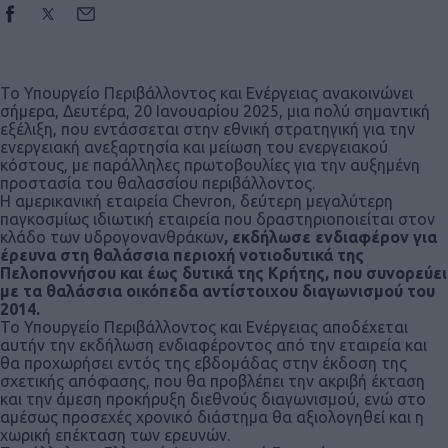
Το Υπουργείο Περιβάλλοντος και Ενέργειας ανακοινώνει
σήμερα, Δευτέρα, 20 Ιανουαρίου 2025, μια πολύ σημαντική
εξέλιξη, που εντάσσεται στην εθνική στρατηγική για την
ενεργειακή ανεξαρτησία και μείωση του ενεργειακού
κόστους, με παράλληλες πρωτοβουλίες για την αυξημένη
προστασία του θαλασσίου περιβάλλοντος.
Η αμερικανική εταιρεία Chevron, δεύτερη μεγαλύτερη
παγκοσμίως ιδιωτική εταιρεία που δραστηριοποιείται στον
κλάδο των υδρογονανθράκων
, εκδήλωσε ενδιαφέρον για
έρευνα στη θαλάσσια περιοχή νοτιοδυτικά της
Πελοποννήσου και έως δυτικά της Κρήτης, που συνορεύει
με τα θαλάσσια οικόπεδα αντίστοιχου διαγωνισμού του
2014.
Το Υπουργείο Περιβάλλοντος και Ενέργειας αποδέχεται
αυτήν την εκδήλωση ενδιαφέροντος από την εταιρεία και
θα προχωρήσει εντός της εβδομάδας στην έκδοση της
σχετικής απόφασης, που θα προβλέπει την ακριβή έκταση
και την άμεση προκήρυξη διεθνούς διαγωνισμού, ενώ στο
αμέσως προσεχές χρονικό διάστημα θα αξιολογηθεί και η
χωρική επέκταση των ερευνών.