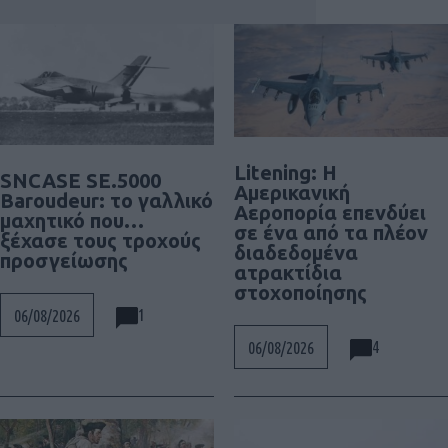
Litening: Η
SNCASE SE.5000
Αμερικανική
Baroudeur: το γαλλικό
Αεροπορία επενδύει
μαχητικό που…
σε ένα από τα πλέον
ξέχασε τους τροχούς
διαδεδομένα
προσγείωσης
ατρακτίδια
στοχοποίησης
1
06/08/2026
4
06/08/2026