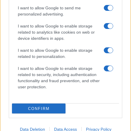
Από τότε ακούω πως είμαστε τίγκα στο πετρέλαιο.
I want to allow Google to send me
Μπορεί να είμαστε. Μάλλον είμαστε. Για να είμαι ειλικρινής,
personalized advertising.
πιστεύω πως είμαστε.
I want to allow Google to enable storage
Άμποτε το δω θα πανηγυρίσω δεόντως. Μέχρι τότε δηλώνω
related to analytics like cookies on web or
πως βαρέθηκα να το ακούω.
device identifiers in apps.
Reply
5
View Replies
(2)
I want to allow Google to enable storage
related to personalization.
I want to allow Google to enable storage
related to security, including authentication
functionality and fraud prevention, and other
user protection.
CONFIRM
Data Deletion
Data Access
Privacy Policy