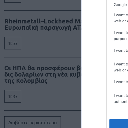
Google 
I want t
Rheinmetall–Lockheed Martin:
web or d
Ευρωπαϊκή παραγωγή ATACMS
I want t
purpose
10:55
I want 
I want t
Οι ΗΠΑ θα προσφέρουν βοήθεια 1
web or d
δις δολαρίων στη νέα κυβέρνηση
της Κολομβίας
I want t
I want t
10:35
authenti
Διαβάστε περισσότερα