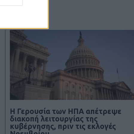
Η Γερουσία των ΗΠΑ απέτρεψε
διακοπή λειτουργίας της
κυβέρνησης, πριν τις εκλογές
Νοεμβρίου