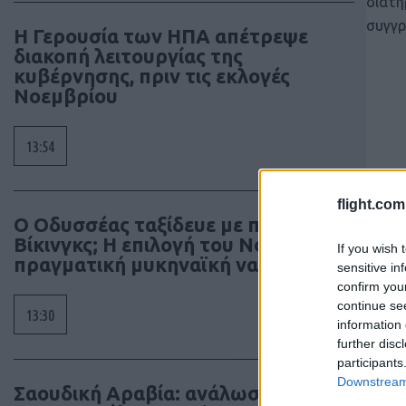
διατη
συγγρ
Η Γερουσία των ΗΠΑ απέτρεψε
διακοπή λειτουργίας της
κυβέρνησης, πριν τις εκλογές
Νοεμβρίου
13:54
flight.com
Ο Οδυσσέας ταξίδευε με πλοίο των
Βίκινγκς; Η επιλογή του Νόλαν και η
If you wish 
πραγματική μυκηναϊκή ναυπηγική
sensitive in
confirm you
continue se
13:30
information 
further disc
participants
Downstream 
Σαουδική Αραβία: ανάλωσε το 86%