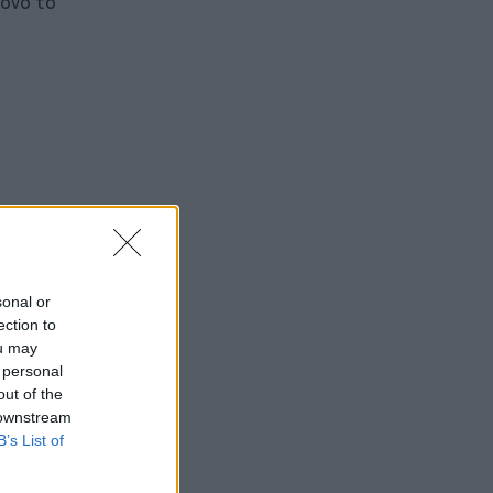
μόνο το
sonal or
ection to
ou may
 personal
out of the
 downstream
B’s List of