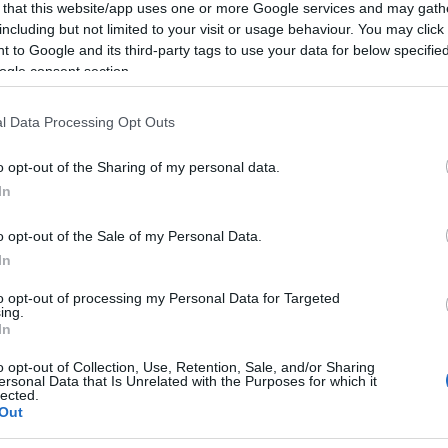
 that this website/app uses one or more Google services and may gath
including but not limited to your visit or usage behaviour. You may click 
Please login t
 to Google and its third-party tags to use your data for below specifi
ogle consent section.
0
COMMENTS
l Data Processing Opt Outs
o opt-out of the Sharing of my personal data.
In
o opt-out of the Sale of my Personal Data.
In
to opt-out of processing my Personal Data for Targeted
ing.
In
o opt-out of Collection, Use, Retention, Sale, and/or Sharing
ersonal Data that Is Unrelated with the Purposes for which it
lected.
Out