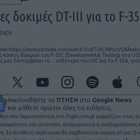
ες δοκιμές DT-III για το F-3
ΠΤΗΣΗ
ube=https://www.youtube.com/watch?v=8TvXCMPszVU&featu
ς κύκλος δοκιμών του F-35C (Developmental Testing) στο U
ς μας Σεπτεμβρίου τα… ενδότερα του IOC για τα F-35A, γιατ
Ακολουθήστε το
ΠΤΗΣΗ
στο
Google News
και μάθετε πρώτοι όλες τις ειδήσεις.
θρα που δημοσιεύονται στο flight.com.gr εκφράζουν τους σ
ι απαραίτητα τον ιστότοπο. Απαγορεύεται η αναδημοσίευση 
ση. Σε αντίθετη περίπτωση θα λαμβάνονται νομικά μέτρα. Ο 