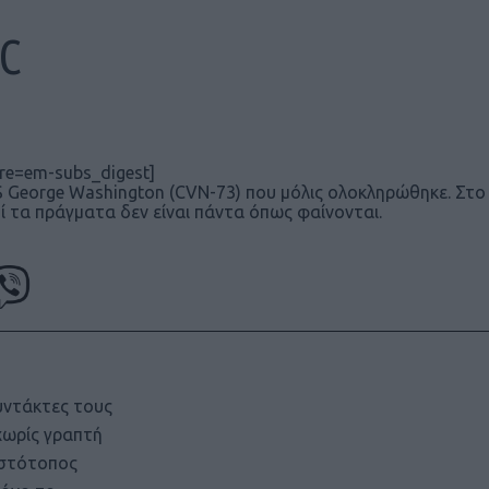
5C
re=em-subs_digest]
SS George Washington (CVN-73) που μόλις ολοκληρώθηκε. Στο
ί τα πράγματα δεν είναι πάντα όπως φαίνονται.
υντάκτες τους
χωρίς γραπτή
ιστότοπος