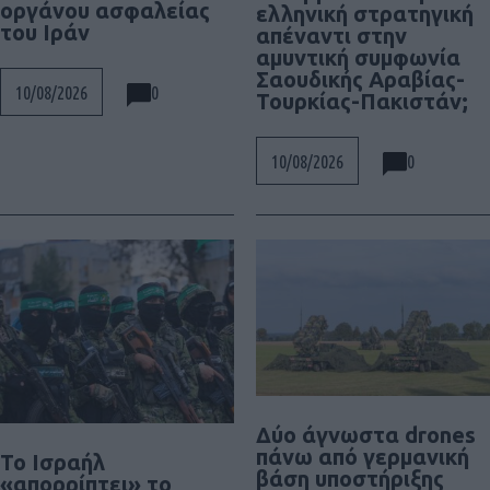
οργάνου ασφαλείας
ελληνική στρατηγική
του Ιράν
απέναντι στην
αμυντική συμφωνία
Σαουδικής Αραβίας-
0
10/08/2026
Τουρκίας-Πακιστάν;
0
10/08/2026
Δύο άγνωστα drones
πάνω από γερμανική
Το Ισραήλ
βάση υποστήριξης
«απορρίπτει» το