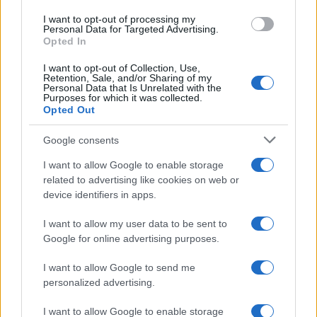
Ροή Ειδήσεων
I want to opt-out of processing my
Personal Data for Targeted Advertising.
Opted In
I want to opt-out of Collection, Use,
Retention, Sale, and/or Sharing of my
Αναχαιτίσεις πολιτικών αεροσκαφών
Personal Data that Is Unrelated with the
κοντά σε γήπεδο γκολφ του προέδρου
Purposes for which it was collected.
των ΗΠΑ Τραμπ
Opted Out
Google consents
10:25
I want to allow Google to enable storage
related to advertising like cookies on web or
device identifiers in apps.
ΑΠΟΚΛΕΙΣΤΙΚΟ: Πόσα τεθωρακισμένα
I want to allow my user data to be sent to
Stryker μπορεί να παραχωρηθούν στον
Google for online advertising purposes.
Ελληνικό Στρατό και με τι κόστη
I want to allow Google to send me
personalized advertising.
10:01
I want to allow Google to enable storage