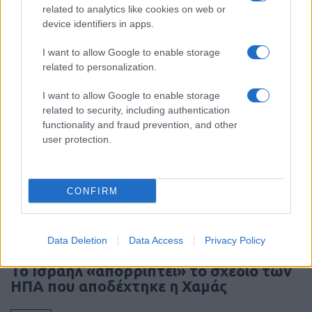
related to analytics like cookies on web or
device identifiers in apps.
Αλλαγή στην ηγεσία του ανώτατου
οργάνου ασφαλείας του Ιράν
I want to allow Google to enable storage
related to personalization.
07:50
I want to allow Google to enable storage
related to security, including authentication
functionality and fraud prevention, and other
Που βρίσκεται η ελληνική στρατηγική
user protection.
απέναντι στην αμυντική συμφωνία
Σαουδικής Αραβίας-Τουρκίας-Πακιστάν;
CONFIRM
07:40
Data Deletion
Data Access
Privacy Policy
Το Ισραήλ «απορρίπτει» το σχέδιο των
ΗΠΑ που αποδέχτηκε η Χαμάς