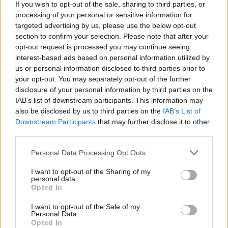
τα έχουν ,υποτίθεται , για λόγους ασφάλειας θα τα υποβαθμίσουν
If you wish to opt-out of the sale, sharing to third parties, or
με JSOW. Και πάλι καλά, γιατί δεν είναι πιστοποιημένος ο
processing of your personal or sensitive information for
Maverick που του έχουμε τόση αγάπη.
targeted advertising by us, please use the below opt-out
section to confirm your selection. Please note that after your
Reply
0
opt-out request is processed you may continue seeing
interest-based ads based on personal information utilized by
us or personal information disclosed to third parties prior to
your opt-out. You may separately opt-out of the further
karpat
(@karpat)
Member
disclosure of your personal information by third parties on the
#732605
7 Ιουνίου 2026 01:59
IAB’s list of downstream participants. This information may
Αυτό είναι ένα όπλο που είναι πολύ απλό στην ανάπτυξή του.
also be disclosed by us to third parties on the
IAB’s List of
Downstream Participants
that may further disclose it to other
Reply
0
third parties.
Please note that this website/app uses one or more Google
Personal Data Processing Opt Outs
services and may gather and store information including but
not limited to your visit or usage behaviour. You may click to
I want to opt-out of the Sharing of my
personal data.
grant or deny consent to Google and its third-party tags to
Opted In
use your data for below specified purposes in below Google
consent section.
I want to opt-out of the Sale of my
Personal Data.
Opted In