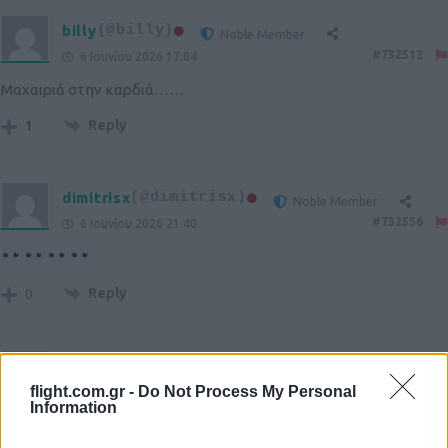
billy
(@billy)
Noble Member
#732512
6 Ιουνίου 2026 17:04
Μαχαιριά στην καρδιά……
Reply
1
dimitrisx
(@dimitrisx)
Noble Member
#732556
6 Ιουνίου 2026 21:40
Reply
0
x-m
(@x-m)
Noble Member
flight.com.gr -
Do Not Process My Personal
#732601
7 Ιουνίου 2026 01:19
Information
Αυτοί που έχουν F-35 για παρελάσεις τα εξοπλίζουν. Άλλοι που θα