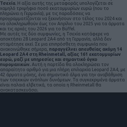
Τσεχία
. Η αξία αυτής της μεταφοράς υπολογίζεται σε
χαμηλό τριψήφιο ποσό εκατομμυρίων ευρώ (που το
πληρώνει η Γερμανία), με τις παραδόσεις να
προγραμματίζονται να ξεκινήσουν στο τέλος του 2024 και
να ολοκληρωθούν έως τον Απρίλιο του 2025 για τα άρματα
και τις αρχές του 2026 για το Büffel.
Με αυτές τις δύο συμφωνίες, η Τσεχία κατάφερε να
αποκτήσει 28 Leopard 2A4 από τη Γερμανία, αλλά δεν
σταμάτησε εκεί. Σε μια επιπρόσθετη συμφωνία που
ανακοινώθηκε σήμερα,
παραγγέλνει απευθείας ακόμη 14
Leopard 2A4 στη Rheinmetall, αξίας 161 εκατομμυρίων
ευρώ, μαζί με υπηρεσίες και σημαντικό όγκο
πυρομαχικών.
Αυτή η παρτίδα θα ολοκληρώσει τον
απαραίτητο αριθμό για μια πλήρη επιλαρχία Leopard 2A4, με
42 άρματα μάχης, ένα σημαντικό άλμα για την αναβάθμιση
των τσεχικών ενόπλων δυνάμεων. Τα συγκεκριμένα άρματα
είναι παλαιά ελβετικά, τα οποία η Rheinmetall θα
ανακατασκευάσει.