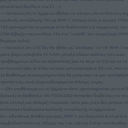
γενικότερα θα έλεγα του ΣΞ…):
— Πιστεύετε ότι οι Γερμανοί ήθελαν να κάνουν νέα αντίστοιχη σ
κυκλικής ανταλλαγής 1A3 με BMP-1; Μήπως ήταν γι αυτούς ΤΥΡΑ
1Α3 προκειμένου να μπούμε στην διαδικασία της συμφωνίας των 2
LYNX (έβαζαν και επιπλέον 1A3 στο “καλαθι” εάν αγοράζαμε LYNX
θυμάμαι καλα);
— Πιστεύετε ότι ο ΕΣ δεν θα ήθελε να “σχολάσει” τα 141 BMP-1 
μόνο βαρύ πολυβόλο 12,7χλστ μεταξύ άλλων πολλών τεχνικών
προβληματων αλλα και αξιοπιστιας (οχι τα 44 με το ZU) και να τα
αντικαταστήσει με άλλα νεότερα μεταχειρισμένα; Εάν ναι, ποια εί
τα διαθεσιμα μεταχειρισμενα που θα μπορυσαν να μας προσφέρου
προπαντώς, ποιά χώρα ενδιαφερεται; Μήπως, καμία;
— Εάν υποθέσουμε οτι οι Γερμανοι είχαν προαποφασίσει (κι έτσι δ
βασικά) να διαθέσουν ότι ΥΠΟΛΟΙΠΟ σε Marder διαθετουν να πάν
(υπο κατοχή και πόλεμο) Ουκρανία, πείτε μου, γιατι δεν μπηκαν σ
αντίστοιχη διαδικασια κυκλικής ανταλλαγής οι Αμερικανοι
(π.χ. αδαπάνως Bradley για εμάς, BMP-1 για Ουκρανία άντε με ένα
συμβολικό ποσο της τάξεως του 1 εκ., και όχι 5-6 εκ. ανα Bradley 