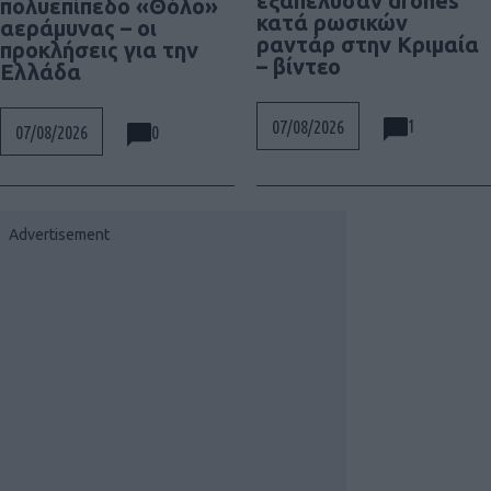
εξαπέλυσαν drones
πολυεπίπεδο «Θόλο»
κατά ρωσικών
αεράμυνας – οι
ραντάρ στην Κριμαία
προκλήσεις για την
– βίντεο
Ελλάδα
1
07/08/2026
0
07/08/2026