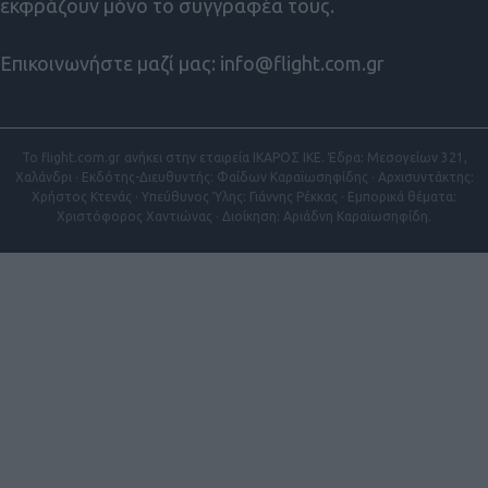
εκφράζουν μόνο το συγγραφέα τους.
Επικοινωνήστε μαζί μας:
info@flight.com.gr
Το flight.com.gr ανήκει στην εταιρεία ΙΚΑΡΟΣ ΙΚΕ. Έδρα: Μεσογείων 321,
Χαλάνδρι · Εκδότης-Διευθυντής: Φαίδων Καραϊωσηφίδης · Αρχισυντάκτης:
Χρήστος Κτενάς · Υπεύθυνος Ύλης: Γιάννης Ρέκκας · Εμπορικά θέματα:
Χριστόφορος Χαντιώνας · Διοίκηση: Αριάδνη Καραϊωσηφίδη.