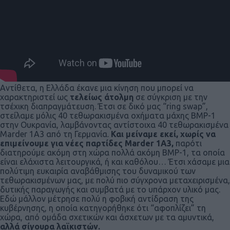
Αντίθετα, η Ελλάδα έκανε μια κίνηση που μπορεί να
χαρακτηριστεί ως
τελείως άτολμη
σε σύγκριση με την
τσέχικη διαπραγμάτευση. Έτσι σε δικό μας “ring swap”,
στείλαμε μόλις 40 τεθωρακισμένα οχήματα μάχης BMP-1
στην Ουκρανία, λαμβάνοντας αντίστοιχα 40 τεθωρακισμένα
Marder 1A3 από τη Γερμανία.
Και μείναμε εκεί, χωρίς να
επιμείνουμε για νέες παρτίδες Marder 1A3,
παρότι
διατηρούμε ακόμη στη χώρα πολλά ακόμη BMP-1, τα οποία
είναι ελάχιστα λειτουργικά, ή και καθόλου… Έτσι χάσαμε μια
πολύτιμη ευκαιρία αναβάθμισης του δυναμικού των
τεθωρακισμένων μας, με πολύ πιο σύγχρονα μεταχειρισμένα,
δυτικής παραγωγής και συμβατά με το υπάρχον υλικό μας.
Εδώ μάλλον μέτρησε πολύ η φοβική αντίδραση της
κυβέρνησης, η οποία κατηγορήθηκε ότι “αφοπλίζει” τη
χώρα, από ομάδα σχετικών και άσχετων με τα αμυντικά,
αλλά σίγουρα λαϊκιστών.