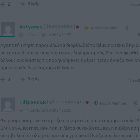
Reply
2
View R
Astyanax
(@astyanax)
Active Member
#
11 Δεκεμβρίου 2024 21:57
Αγαπητή Πτήση παρακαλώ να διορθωθεί το θέμα που έχει δημιο
με την σύνδεση σε διαφορετικούς λογαριασμούς. Είχε αναφερθεί 
άλλους σχολιαστές τις προηγούμενες ημέρες. Όταν άνοιξα τον b
ήμουν συνδεδεμένος ως ο Nikolaos.
Reply
3
View R
FilipposGR
(@filipposgr)
Noble Member
#
11 Δεκεμβρίου 2024 22:26
Θα μπορούσαμε να είχαμε ξεστοκάρει ένα σωρό άχρηστα όπλα. S
BMP, OSA, Kornet, RM-70 κι η λίστα συνεχίζεται. Και η κυβέρνησ
υπερβολικά άτολμη και κάποιοι γραφικοί βγάζανε φιλιππικούς π