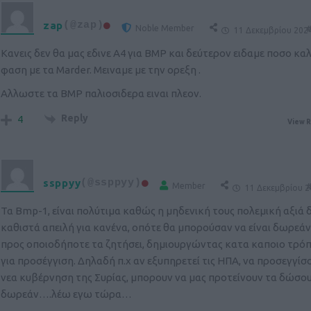
zap
(@zap)
Noble Member
#
11 Δεκεμβρίου 2024
Κανεις δεν θα μας εδινε Α4 για BMP και δεύτερον ειδαμε ποσο κα
φαση με τα Marder. Μειναμε με την ορεξη .
Αλλωστε τα BMP παλιοσιδερα ειναι πλεον.
Reply
4
View R
ssppyy
(@ssppyy)
Member
#
11 Δεκεμβρίου 2
Τα Bmp-1, είναι πολύτιμα καθώς η μηδενική τους πολεμική αξιά 
καθιστά απειλή για κανένα, οπότε θα μπορούσαν να είναι δωρεά
προς οποιοδήποτε τα ζητήσει, δημιουργώντας κατα καποιο τρό
για προσέγγιση. Δηλαδή π.χ αν εξυπηρετεί τις ΗΠΑ, να προσεγγίσ
νεα κυβέρνηση της Συρίας, μπορουν να μας προτείνουν τα δώσο
δωρεάν….λέω εγω τώρα…