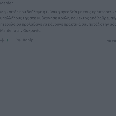
Marder.
Μη κοιτάς που δούλεψε η Ρώσικη πρεσβεία με τους πράκτορες κ
υπαλλήλους της στη κυβερνηση Κούλη, που εκτός από λαθρεμπό
πετρολαίου προλάβανε να κάνουνε πρακτικά σαμποτάζ στην αό
Marder στην Ουκρανία.
Reply
1
View R