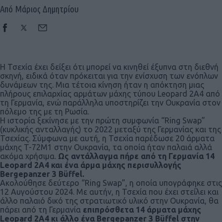
Από Μάριος Δημητρίου
Η Τσεχία έχει δείξει ότι μπορεί να κινηθεί έξυπνα στη διεθνή
σκηνή, ειδικά όταν πρόκειται για την ενίσχυση των ενόπλων
δυνάμεων της. Μια τέτοια κίνηση ήταν η απόκτηση μιας
πλήρους επιλαρχίας αρμάτων μάχης τύπου Leopard 2A4 από
τη Γερμανία, ενώ παράλληλα υποστηρίζει την Ουκρανία στον
πόλεμο της με τη Ρωσία.
Η ιστορία ξεκίνησε με την πρώτη συμφωνία “Ring Swap”
(κυκλικής ανταλλαγής) το 2022 μεταξύ της Γερμανίας και της
Τσεχίας. Σύμφωνα με αυτή, η Τσεχία παρέδωσε 20 άρματα
μάχης T-72M1 στην Ουκρανία, τα οποία ήταν παλαιά αλλά
ακόμα χρήσιμα.
Ως αντάλλαγμα πήρε από τη Γερμανία 14
Leopard 2A4 και ένα άρμα μάχης περισυλλογής
Bergepanzer 3 Büffel.
Ακολούθησε δεύτερο “Ring Swap”, η οποία υπογράφηκε στις
12 Αυγούστου 2024. Με αυτήν, η Τσεχία που έχει στείλει και
άλλο παλαιό δικό της στρατιωτικό υλικό στην Ουκρανία, θα
πάρει από τη Γερμανία
επιπρόσθετα 14 άρματα μάχης
Leopard 2A4 κι άλλο ένα Bergepanzer 3 Büffel στην