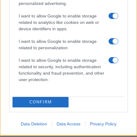
Γερμανοι δεν εδιναν απευθειας Marder στην Ουκρανια.
personalized advertising.
Ο καιρος περασε, οι συνθηκες ωριμασαν και οι Γερμανοι αρχισαν 
I want to allow Google to enable storage
στελνουν τα Marder απευθειας στη Ουκρανια. Η Ουκρανια δηλαδη
related to analytics like cookies on web or
οφελος ειχε, η Ελλαδα ζημιωθηκε. Περαν της ρηχης και τοξικης
device identifiers in apps.
αντιπολιτευσης, αυτο εγινε για να μην ζημειωθει η μαμα πατριδα
I want to allow Google to enable storage
Κανονικη πεμπτη φαλαγγα…
related to personalization.
Φανταστειτε τι μπαλα θα μπορουσαμε να παιξουμε με OSA, Tor-M1
Και πως θα μπορουσαμε να πλαρασιστουμε. Αλλα ειπαμε, πανω α
I want to allow Google to enable storage
related to security, including authentication
μαμα Ρωσια…
functionality and fraud prevention, and other
Reply
10
user protection.
View R
Kyriakos
(@kyriakos-2)
CONFIRM
Active Member
#
12 Δεκεμβρίου 2024 09:09
Αυτό που κάποιοι ανόητοι εξακουθούν να πιστευουν ότι υπήρχε
Data Deletion
Data Access
Privacy Policy
δυνατότητα ανταλλαγής BMP με Marder με ξεπερνά. Λές και είχε 
κάψα κάποιος να πάρει τα BMP και δε μπορούσε να πάρει κατευθ