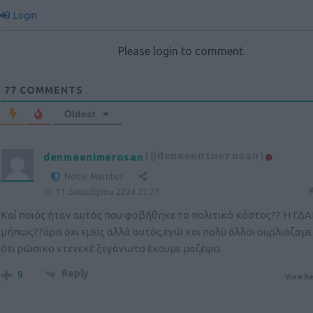
Login
Please login to comment
77
COMMENTS
Oldest
denmeenimerosan
(@denmeenimerosan)
Noble Member
#
11 Δεκεμβρίου 2024 21:27
Καί ποιός ήταν αυτός που φοβήθηκε το πολιτικό κόστος?? Η ΓΔΑ
μήπως??άρα όχι εμείς αλλά αυτός,εγώ και πολύ άλλοι ουρλιάζαμ
ότι ρώσικο ντενεκέ ξεγάνωτο έχουμε μαζέψει
Reply
9
View Re