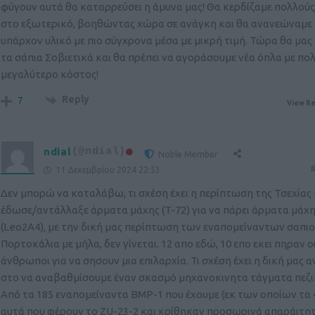
φύγουν αυτά θα καταρρεύσει η άμυνα μας! Θα κερδίζαμε πολλού
στο εξωτερικό, βοηθώντας χώρα σε ανάγκη και θα ανανεώναμε
υπάρχον υλικό με πιο σύγχρονα μέσα με μικρή τιμή. Τώρα θα μας
τα σάπια Σοβιετικά και θα πρέπει να αγοράσουμε νέα όπλα με πο
μεγαλύτερο κόστος!
Reply
7
View Re
ndial
(@ndial)
Noble Member
#
11 Δεκεμβρίου 2024 22:53
Δεν μπορώ να καταλάβω, τι σχέση έχει η περίπτωση της Τσεχίας
έδωσε/αντάλλαξε άρματα μάχης (T-72) για να πάρει άρματα μάχ
(Leo2A4), με την δική μας περίπτωση των εναπομείναντων σαπι
Πορτοκάλια με μήλα, δεν γίνεται. 12 απο εδώ, 10 επο εκει πηραν ο
άνθρωποι για να σησουν μια επιλαρχία. Τι σχέση έχει η δική μας 
στο να αναβαθμίσουμε έναν σκασμό μηχανοκινητα τάγματα πεζι
Από τα 185 εναπομείναντα BMP-1 που έχουμε (εκ των οποίων τα 4
αυτά που φέρουν το ZU-23-2 και κρίθηκαν προσωρινά απαράιτη