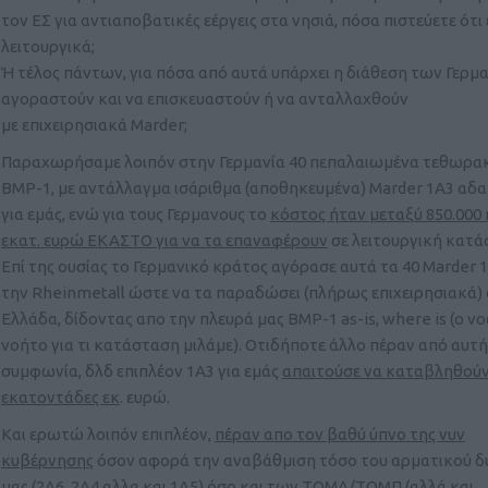
τον ΕΣ για αντιαποβατικές εέργεις στα νησιά, πόσα πιστεύετε ότι 
λειτουργικά;
Ή τέλος πάντων, για πόσα από αυτά υπάρχει η διάθεση των Γερμ
αγοραστούν και να επισκευαστούν ή να ανταλλαχθούν
με επιχειρησιακά Marder;
Παραχωρήσαμε λοιπόν στην Γερμανία 40 πεπαλαιωμένα τεθωρα
BMP-1, με αντάλλαγμα ισάριθμα (αποθηκευμένα) Marder 1A3 αδ
για εμάς, ενώ για τους Γερμανους το
κόστος ήταν μεταξύ 850.000 
εκατ. ευρώ ΕΚΑΣΤΟ για να τα επαναφέρουν
σε λειτουργική κατά
Επί της ουσίας το Γερμανικό κράτος αγόρασε αυτά τα 40 Marder 
την Rheinmetall ώστε να τα παραδώσει (πλήρως επιχειρησιακά)
Ελλάδα, δίδοντας απο την πλευρά μας BMP-1 as-is, where is (ο ν
νοήτο για τι κατάσταση μιλάμε). Οτιδήποτε άλλο πέραν από αυτή
συμφωνία, δλδ επιπλέον 1A3 για εμάς
απαιτούσε να καταβληθούν
εκατοντάδες εκ
. ευρώ.
Και ερωτώ λοιπόν επιπλέον,
πέραν απο τον βαθύ ύπνο της νυν
κυβέρνησης
όσον αφορά την αναβάθμιση τόσο του αρματικού δ
μας (2A6, 2A4 αλλα και 1A5) όσο και των ΤΟΜΑ/ΤΟΜΠ (αλλά και