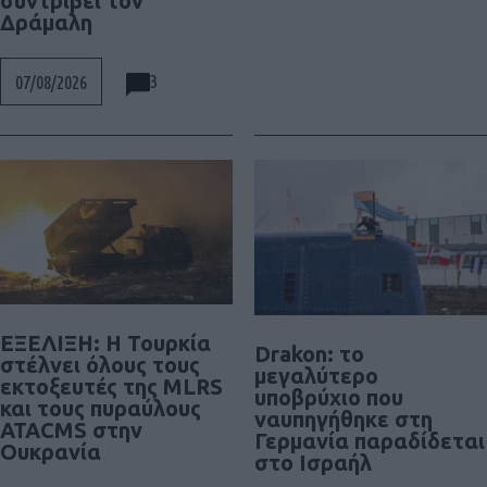
συντρίβει τον
Δράμαλη
3
07/08/2026
ΕΞΕΛΙΞΗ: H Τουρκία
Drakon: το
στέλνει όλους τους
μεγαλύτερο
εκτοξευτές της MLRS
υποβρύχιο που
και τους πυραύλους
ναυπηγήθηκε στη
ATACMS στην
Γερμανία παραδίδεται
Ουκρανία
στο Ισραήλ