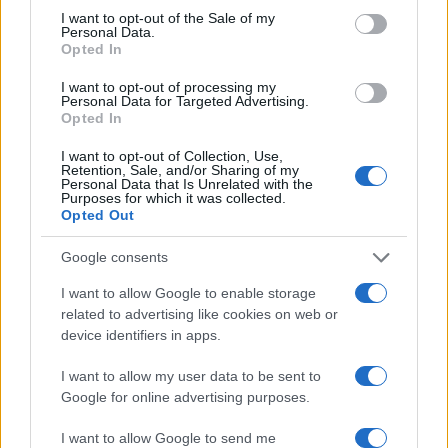
consent section.
Reply
2
I want to opt-out of the Sale of my
View R
Personal Data.
Opted In
I want to opt-out of processing my
photographix
(@photographix)
Noble Member
Personal Data for Targeted Advertising.
#
12 Δεκεμβρίου 2024 07:57
Opted In
Exω ένα προαίσθημα θα μετανιώσουμε πολυ βαριά το τι δεν κάνα
I want to opt-out of Collection, Use,
Retention, Sale, and/or Sharing of my
BMP
Personal Data that Is Unrelated with the
Purposes for which it was collected.
Reply
5
Opted Out
Google consents
GodWasNeverOnYourSide
(@godwasneveronyou
I want to allow Google to enable storage
Active Member
related to advertising like cookies on web or
#
12 Δεκεμβρίου 2024 08:46
device identifiers in apps.
Να πουμε τα πραγματα με το ονομα τους. Αντιπολιτευση της κακ
I want to allow my user data to be sent to
για μικροπολιτικη και για να προστατευσουν τα συμφεροντα της
Google for online advertising purposes.
εκαναν σαμποταζ με οποιον τροπο μπορουσαν και με γελοια επι
για να μεινουν τα BMP-1 Ελλαδα. Εκεινη την εποχη να θυμισουμε, 
I want to allow Google to send me