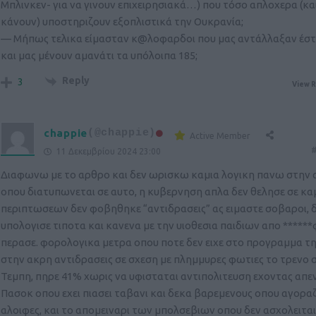
Μπλινκεν- για να γινουν επιχειρησιακά…) που τόσο απλοχερα (κα
κάνουν) υποστηριζουν εξοπλιστικά την Ουκρανία;
— Μήπως τελικα είμασταν κ@λοφαρδοι που μας αντάλλαξαν έστ
και μας μένουν αμανάτι τα υπόλοιπα 185;
Reply
3
View R
chappie
(@chappie)
Active Member
#
11 Δεκεμβρίου 2024 23:00
Διαφωνω με το αρθρο και δεν ωρισκω καμια λογικη πανω στην 
οπου διατυπωνεται σε αυτο, η κυβερνηση απλα δεν θελησε σε κα
περιπτωσεων δεν φοβηθηκε “αντιδρασεις” ας ειμαστε σοβαροι, 
υπολογισε τιποτα και κανενα με την υιοθεσια παιδιων απο ******φ
περασε. φορολογικα μετρα οπου ποτε δεν ειχε στο προγραμμα τη
στην ακρη αντιδρασεις σε σχεση με πλημμυρες φωτιες το τρενο 
Τεμπη, πηρε 41% χωρις να υφισταται αντιπολιτευση εχοντας απε
Πασοκ οπου εχει πιασει ταβανι και δεκα βαρεμενους οπου αγορα
αλοιφες, και το απομειναρι των μπολσεβιων οπου δεν ασχολειται