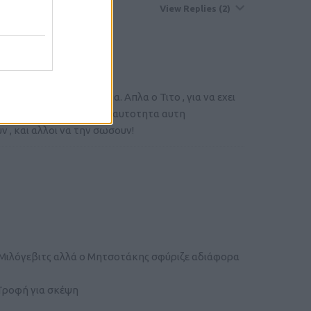
View Replies
(2)
er
ουν κοινα ηθη και εθιμα. Απλα ο Τιτο , για να εχει
ητα . Μαλιστα , για την ταυτοτητα αυτη
 , και αλλοι να την σωσουν!
ο Μιλόγεβιτς αλλά ο Μητσοτάκης σφύριζε αδιάφορα
Τροφή για σκέψη