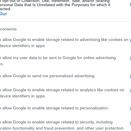
o opt-out of Collection, Use, Retention, Sale, and/or Sharing
ersonal Data that Is Unrelated with the Purposes for which it
lected.
Out
Login
consents
Please login t
o allow Google to enable storage related to advertising like cookies on
evice identifiers in apps.
10
COMMENTS
o allow my user data to be sent to Google for online advertising
s.
Panos T.
(@panos-t)
Active Member
to allow Google to send me personalized advertising.
10 Ιανουαρίου 2025 08:49
Αυτή η λύση θα έπρεπε να είχε προκριθεί από τα τέλη της 
o allow Google to enable storage related to analytics like cookies on
μόρφωμα ανάμεσα σε Αλβανία-Σερβία-Βουλγαρία και Ελλά
evice identifiers in apps.
στον Μητσοτάκη και ο τελευταίος αρνήθηκε δυστυχώς. Φυ
o allow Google to enable storage related to personalization.
διαμοιρασμό ανάμεσα σε Σερβία-Ελλάδα, αλλά με μια δια
μπορούσε να είχε γίνει αν βάζαμε στο παιχνίδι και Βουλγ
o allow Google to enable storage related to security, including
κόλαφο που μας επιφύλαξε αργότερα ο Τσίπρας.
cation functionality and fraud prevention, and other user protection.