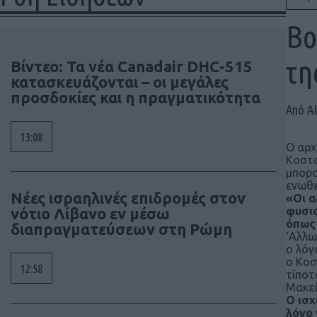
Βο
τη
Βίντεο: Τα νέα Canadair DHC-515
κατασκευάζονται – οι μεγάλες
προσδοκίες και η πραγματικότητα
Από Α
13:08
Ο αρχ
Κοστα
μπορο
ενωθε
Νέες ισραηλινές επιδρομές στον
«Οι α
νότιο Λίβανο εν μέσω
φυσιο
όπως 
διαπραγματεύσεων στη Ρώμη
‘Αλλω
ο λόγ
ο Κοσ
12:58
τίποτ
Μακεδ
Ο ισχ
λόγο 