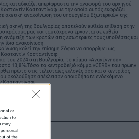
νίας καταδικάζει απερίφραστα την αναφορά του αρχηγού
 Κοσταντίν Κοσταντίνοφ με την οποία αυτός εκφράζει
 σε σχετική ανακοίνωση του υπουργείου Εξωτερικών της
ική σκηνή της Βουλγαρίας αποτελούν ευθεία επίθεση στην
του κράτους μας και ταυτόχρονα έρχονται σε ευθεία
 μη ανάμειξη των κρατών στις εσωτερικές τους υποθέσεις και
ν ίδια ανακοίνωση.
κοίνωση καλεί την επίσημη Σόφια να απορρίψει ως
υ Κοσταντίν Κοσταντίνοφ.
ριο του 2024 στη Βουλγαρία, το κόμμα «Αναγέννηση»
οσοστό 13,8%.Τόσο το κεντροδεξιό κόμμα «GERB» του πρώην
θει πρώτο στις τελευταίες εκλογές όσο και ο κεντρώος
 που ακολούθησε απέκλεισαν οποιοδήποτε ενδεχόμενο
ίν Κοσταντίνοφ.
sonal or
ection to
ou may
 personal
out of the