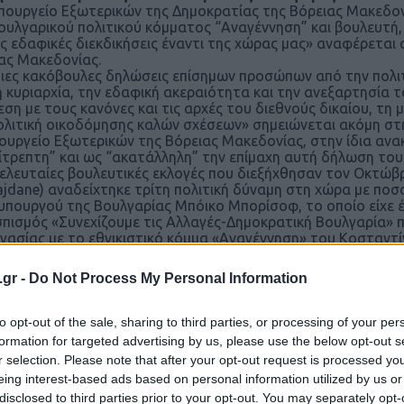
πουργείο Εξωτερικών της Δημοκρατίας της Βόρειας Μακεδο
ουλγαρικού πολιτικού κόμματος “Αναγέννηση” και βουλευτή,
ς εδαφικές διεκδικήσεις έναντι της χώρας μας» αναφέρεται
ας Μακεδονίας.
ιες κακόβουλες δηλώσεις επίσημων προσώπων από την πολιτ
ή κυριαρχία, την εδαφική ακεραιότητα και την ανεξαρτησία 
εση με τους κανόνες και τις αρχές του διεθνούς δικαίου, τη
ολιτική οικοδόμησης καλών σχέσεων» σημειώνεται ακόμη στη
ουργείο Εξωτερικών της Βόρειας Μακεδονίας, στην ίδια ανα
ίτρεπτη” και ως “ακατάλληλη” την επίμαχη αυτή δήλωση το
τελευταίες βουλευτικές εκλογές που διεξήχθησαν τον Οκτώβ
ajdane) αναδείχτηκε τρίτη πολιτική δύναμη στη χώρα με π
πουργού της Βουλγαρίας Μπόικο Μπορίσοφ, το οποίο είχε έρ
πισμός «Συνεχίζουμε τις Αλλαγές-Δημοκρατική Βουλγαρία»
γασίας με το εθνικιστικό κόμμα «Αναγέννηση» του Κοσταντ
 ΑΡΧΕΙΟΥ (EPA/VASSIL DONEV)
.gr -
Do Not Process My Personal Information
to opt-out of the sale, sharing to third parties, or processing of your per
formation for targeted advertising by us, please use the below opt-out s
r selection. Please note that after your opt-out request is processed y
Ακολουθήστε το
ΠΤΗΣΗ
στο
Google News
eing interest-based ads based on personal information utilized by us or
και μάθετε πρώτοι όλες τις ειδήσεις.
disclosed to third parties prior to your opt-out. You may separately opt-