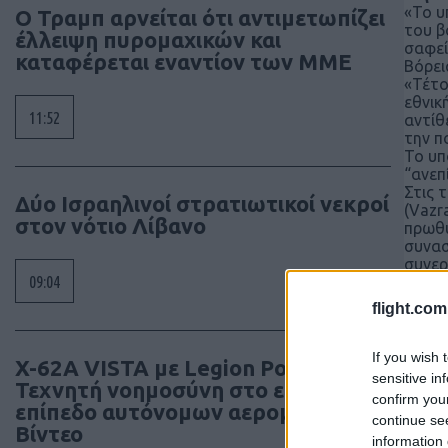
«Το υ
Ο Τραμπ αρνείται ότι αντιμετωπίζει
του β
έλλειψη πυρομαχικών και
σαφεί
καταφέρεται εναντίον των ΜΜΕ
Βόρει
«Τέτο
εθνικ
11:52
αντίθ
την π
Το υπ
“ανεπ
Στις 
Δύο Ισραηλινοί στρατιωτικοί νεκροί
(Vazr
στον νότιο Λίβανο
πρωθυ
συνασ
συνερ
09:04
ΦΩΤΟ
flight.com
If you wish 
X-62A VISTA με Legion Pod:
sensitive in
Τεχνητή νοημοσύνη στο επόμενο
confirm you
επίπεδο αυτόνομων αερομαχιών –
continue se
Βίντεο
information 