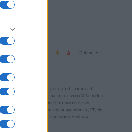
o comment
Oldest
δεκαετίας του 90. Να είχε μοιραστεί το κρατικό
δα, όπως πολύ σωστά είχε προτείνει ο Μιλόσεβιτς
σικά ο Σέρβος πρόεδρος είχε προτείνει τον
βαλκανική συνεννόηση με την συμφωνία της ΕΕ, θα
αρία-Αλβανία και να είχαμε ησυχάσει από τον