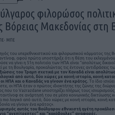
ύλγαρος φιλορώσος πολιτι
ς Βόρειας Μακεδονίας στη 
ΠΕ- ΜΠΕ
ηγός του υπερεθνικιστικού και φιλορωσικού κόμματος της Β
ντίνοφ, αφού πρώτα υποστήριξε ότι η θέση του εκλεγμέν
ύσε να γίνει η 51η πολιτεία των ΗΠΑ είναι “απολύτως δικαι
ί με τη Βουλγαρία, προκαλώντας τις έντονες αντιδράσεις τω
ξιώσεις του Τραμπ σχετικά με τον Καναδά είναι απολύτως 
λογικό από αυτό, δύο χώρες με κοινή ιστορία, κοινή κατα
οι ΗΠΑ και ο Καναδάς να γίνουν ένα κράτος.
Το ίδιο ισχύε
στε, οι ΗΠΑ ήταν ο πρώτος ιδιοκτήτης της ζώνης της διώρυγα
ος που το Vazrazdane υποστηρίζει πλήρως τους ισχυρισμού
ταντίνοφ σε ανάρτησή του σε μέσο κοινωνικής δικτύωσης και 
α πιο λογικό από αυτό, δύο χώρες με κοινή ιστορία, κοινή κ
ονία να γίνουν ένα κράτος».
υρισμός αυτός του Βούλγαρου εθνικιστή ηγέτη προκάλεσε
για “ανεπίτρεπτες” και “κακόβουλες” αναφορές.