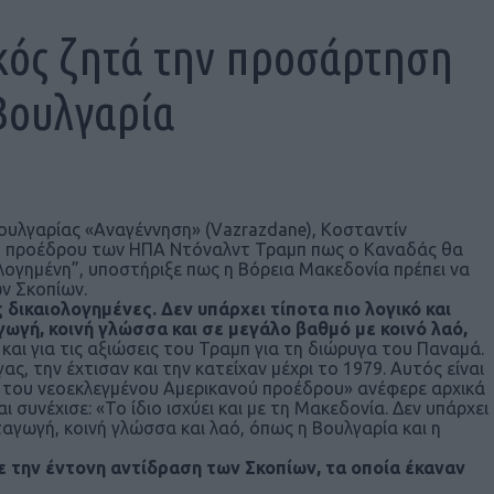
κός ζητά την προσάρτηση
Βουλγαρία
ουλγαρίας «Αναγέννηση» (Vazrazdane), Κοσταντίν
ου προέδρου των ΗΠΑ Ντόναλντ Τραμπ πως ο Καναδάς θα
ολογημένη”, υποστήριξε πως η Βόρεια Μακεδονία πρέπει να
ν Σκοπίων.
δικαιολογημένες. Δεν υπάρχει τίποτα πιο λογικό και
γωγή, κοινή γλώσσα και σε μεγάλο βαθμό με κοινό λαό,
ι και για τις αξιώσεις του Τραμπ για τη διώρυγα του Παναμά.
ς, την έχτισαν και την κατείχαν μέχρι το 1979. Αυτός είναι
ς του νεοεκλεγμένου Αμερικανού προέδρου» ανέφερε αρχικά
συνέχισε: «Το ίδιο ισχύει και με τη Μακεδονία. Δεν υπάρχει
αταγωγή, κοινή γλώσσα και λαό, όπως η Βουλγαρία και η
 την έντονη αντίδραση των Σκοπίων, τα οποία έκαναν