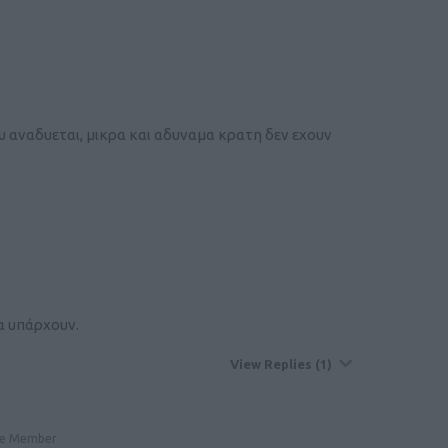
υ αναδυεται, μικρα και αδυναμα κρατη δεν εχουν
α υπάρχουν.
View Replies
(1)
le Member