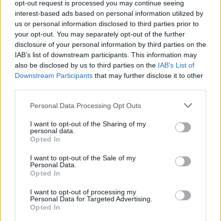
opt-out request is processed you may continue seeing
#727551
10 Μαΐου 2026 19:11
interest-based ads based on personal information utilized by
Next generation start’s soon
us or personal information disclosed to third parties prior to
your opt-out. You may separately opt-out of the further
Reply
0
disclosure of your personal information by third parties on the
IAB’s list of downstream participants. This information may
also be disclosed by us to third parties on the
IAB’s List of
Nikolaos
(@nikolaos)
Downstream Participants
that may further disclose it to other
Famed Member
third parties.
#727560
10 Μαΐου 2026 19:47
Please note that this website/app uses one or more Google
Η Αμερική έχει πλέον χαώδη απόσταση στην αεροναυπηγική σε
Personal Data Processing Opt Outs
services and may gather and store information including but
σχέση με οιονδήποτε άλλον στον πλανήτη, και δρέπει τις δάφνες
not limited to your visit or usage behaviour. You may click to
I want to opt-out of the Sharing of my
δεκαετιών συνεπέστατης πολιτικής στήριξης και
personal data.
grant or deny consent to Google and its third-party tags to
Opted In
χρηματοδότησης της έρευνας σε πάρα πολλά επίπεδα
use your data for below specified purposes in below Google
(Πανεπιστήμια, DARPA, NASA, εντός των Κλάδων κλπ).
consent section.
I want to opt-out of the Sale of my
Personal Data.
Η προσπάθεια της Κίνας είναι φιλότιμη, αλλά ο δρόμος μακρύς.
Opted In
Το ότι το σύνολο σχεδόν της διεθνούς πολιτικής αεροπορίας και
ένα συντριπτικό ποσοστό της πολεμικής πετά με αμερικανικούς
I want to opt-out of processing my
Personal Data for Targeted Advertising.
κινητήρες δίνει στις ΗΠΑ ένα ασύλληπτο οικουμενικό
Opted In
εργαστήριο εμπειρικής γνώσης, που δίνει τα στέρεη βάση για