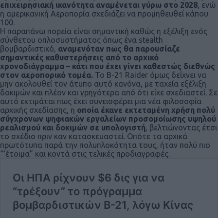
επιχειρησιακή ικανότητα αναμένεται γύρω στο 2028
, ενώ
η αμερικανική Αεροπορία σχεδιάζει να προμηθευθεί κάπου
100.
Η παραπάνω πορεία είναι σημαντική καθώς η εξέλιξη ενός
σύνθετου οπλοσυστήματος όπως ένα stealth
βομβαρδιστικό,
αναμενόταν πως θα παρουσίαζε
σημαντικές καθυστερήσεις από το αρχικό
χρονοδιάγραμμα – κάτι που έχει γίνει καθεστώς διεθνώς
στον αεροπορικό τομέα.
Το B-21 Raider όμως δείχνει να
μην ακολουθεί τον άτυπο αυτό κανόνα, με ταχεία εξέλιξη
δοκιμών και πλέον και γρηγότερα από ότι είχε σχεδιαστεί. Σε
αυτό εκτιμάται πως έχει συνεισφέρει μια νέα φιλοσοφία
αρχικής σχεδίασης, η
οποία έκανε εκτεταμένη χρήση πολύ
σύγχρονων ψηφιακών εργαλείων προσομοίωσης υψηλού
ρεαλισμού και δοκιμών σε υπολογιστή
, βελτιώνοντας έτσι
το σχέδιο πριν καν κατασκευαστεί. Οπότε τα αρχικά
πρωτότυπα παρά την πολυπλοκότητα τους, ήταν πολύ πιο
“‘έτοιμα” και κοντά στις τελικές προδιαγραφές.