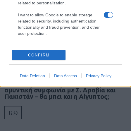
related to personalization.
14:20
I want to allow Google to enable storage
related to security, including authentication
functionality and fraud prevention, and other
ΣΑΝ ΣΗΜΕΡΑ – 9 Αυγούστου 378: Μάχη
user protection.
της Αδριανούπολης, οι Γότθοι
συντρίβουν τον ρωμαϊκό στρατό
CONFIRM
14:05
Data Deletion
Data Access
Privacy Policy
Τουρκία: «Σαν το Άρθρο 5 του ΝΑΤΟ» η
αμυντική συμφωνία με Σ. Αραβία και
Πακιστάν – θα μπει και η Αίγυπτος;
12:40