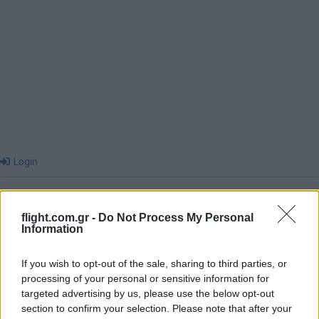
Login
Please login to comment
flight.com.gr -
Do Not Process My Personal
Information
2
COMMENTS
Oldest
If you wish to opt-out of the sale, sharing to third parties, or
processing of your personal or sensitive information for
targeted advertising by us, please use the below opt-out
MAX
(@max)
section to confirm your selection. Please note that after your
Active Member