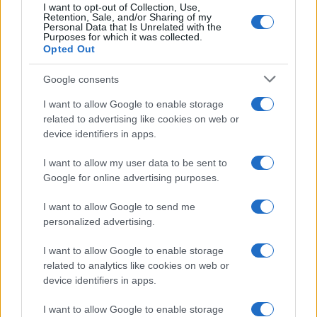
I want to opt-out of Collection, Use,
άλματα. Και, κακά τα ψέματα, η υψηλή μεταλλουργία και
Retention, Sale, and/or Sharing of my
μηχανολογία είναι πιο βαρύ σπορ από το λογισμικό, την ΑΙ κλπ.
Personal Data that Is Unrelated with the
Purposes for which it was collected.
Opted Out
Reply
12
Google consents
I want to allow Google to enable storage
related to advertising like cookies on web or
device identifiers in apps.
I want to allow my user data to be sent to
Google for online advertising purposes.
Ροή Ειδήσεων
I want to allow Google to send me
personalized advertising.
I want to allow Google to enable storage
related to analytics like cookies on web or
Ιράν: Δεν συνομιλούμε με τις ΗΠΑ όσο
device identifiers in apps.
παραβιάζεται η μεταβατική συμφωνία
I want to allow Google to enable storage