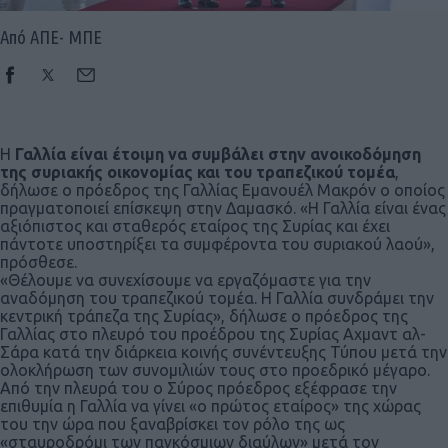
Από ΑΠΕ- ΜΠΕ
Η
Γαλλία είναι έτοιμη να συμβάλει στην ανοικοδόμηση
της συριακής οικονομίας και του τραπεζικού τομέα
,
δήλωσε ο πρόεδρος της Γαλλίας Εμανουέλ Μακρόν ο οποίος
πραγματοποιεί επίσκεψη στην Δαμασκό. «Η Γαλλία είναι ένας
αξιόπιστος και σταθερός εταίρος της Συρίας και έχει
πάντοτε υποστηρίξει τα συμφέροντα του συριακού λαού»,
πρόσθεσε.
«Θέλουμε να συνεχίσουμε να εργαζόμαστε για την
αναδόμηση του τραπεζικού τομέα. Η Γαλλία συνδράμει την
κεντρική τράπεζα της Συρίας», δήλωσε ο πρόεδρος της
Γαλλίας στο πλευρό του προέδρου της Συρίας Αχμαντ αλ-
Σάρα κατά την διάρκεια κοινής συνέντευξης Τύπου μετά την
ολοκλήρωση των συνομιλιών τους στο προεδρικό μέγαρο.
Από την πλευρά του ο Σύρος πρόεδρος εξέφρασε την
επιθυμία η Γαλλία να γίνει «ο πρώτος εταίρος» της χώρας
του την ώρα που ξαναβρίσκει τον ρόλο της ως
«σταυροδρόμι των παγκόσμιων διαύλων» μετά τον