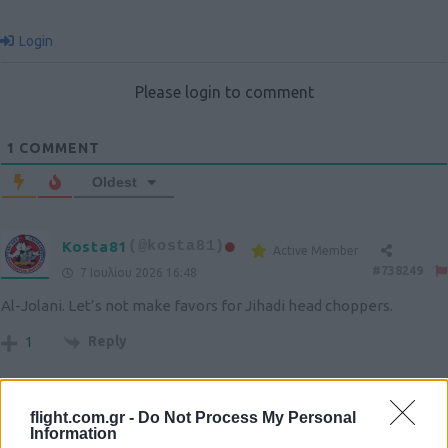
Login
Please login to comment
1
COMMENT
Oldest
Kosta81
(@kosta81)
Active Member
#738249
7 Ιουλίου 2026 16:48
Al-Jolani. Let’s not make favors for Jihadi head choppers.
Reply
1
flight.com.gr -
Do Not Process My Personal
Information