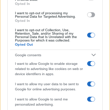
Opted In
09:35
I want to opt-out of processing my
Personal Data for Targeted Advertising.
Opted In
I want to opt-out of Collection, Use,
Ταϊλάνδη: Μαθητής άνοιξε πυρ στο
Retention, Sale, and/or Sharing of my
σχολείο του – Οκτώ νεκροί
Personal Data that Is Unrelated with the
Purposes for which it was collected.
Opted Out
09:14
Google consents
I want to allow Google to enable storage
related to advertising like cookies on web or
Αγοράζουμε όπλα, όχι όμως εθνική
device identifiers in apps.
αυτονομία
I want to allow my user data to be sent to
Google for online advertising purposes.
08:32
I want to allow Google to send me
personalized advertising.