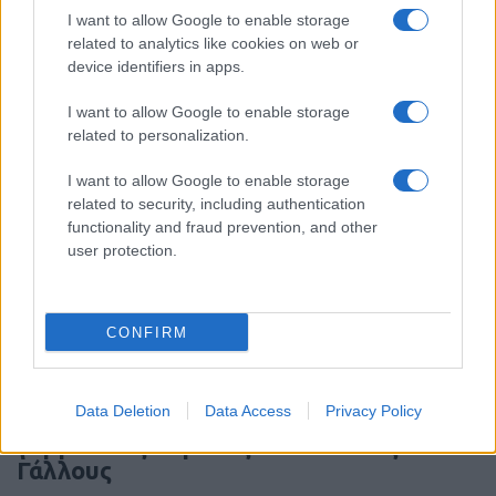
Τριμερές σύμφωνο Σαουδικής Αραβίας
I want to allow Google to enable storage
– Πακιστάν – Τουρκίας – Υπογράφεται
related to analytics like cookies on web or
σήμερα
device identifiers in apps.
I want to allow Google to enable storage
08:13
related to personalization.
I want to allow Google to enable storage
related to security, including authentication
ΕΛΙΑΜΕΠ: Ο οδηγός GEMS φωτίζει τους
functionality and fraud prevention, and other
αόρατους κινδύνους στο gaming
user protection.
07:08
CONFIRM
ΣΑΝ ΣΗΜΕΡΑ – 6 Αυγούστου 1870:
Data Deletion
Data Access
Privacy Policy
Μάχες του Spicheren και του Wörth, ο
γερμανικός στρατός διαλύει τους
Γάλλους