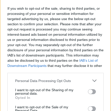
If you wish to opt-out of the sale, sharing to third parties, or
processing of your personal or sensitive information for
targeted advertising by us, please use the below opt-out
Ροή Ειδήσεων
section to confirm your selection. Please note that after your
opt-out request is processed you may continue seeing
interest-based ads based on personal information utilized by
us or personal information disclosed to third parties prior to
your opt-out. You may separately opt-out of the further
Μειώθηκε η κίνηση στα Στενά του
disclosure of your personal information by third parties on the
Ορμούζ εν αναμονή των συνομιλιών
IAB’s list of downstream participants. This information may
Ιράν-Ομάν
also be disclosed by us to third parties on the
IAB’s List of
Downstream Participants
that may further disclose it to other
third parties.
10:56
Please note that this website/app uses one or more Google
Personal Data Processing Opt Outs
services and may gather and store information including but
not limited to your visit or usage behaviour. You may click to
I want to opt-out of the Sharing of my
personal data.
grant or deny consent to Google and its third-party tags to
Στη Δικαιοσύνη σήμερα η 46χρονη που
Opted In
use your data for below specified purposes in below Google
κατηγορείται για συμμετοχή στον
consent section.
εμπρησμό της Marfin
I want to opt-out of the Sale of my
Personal Data.