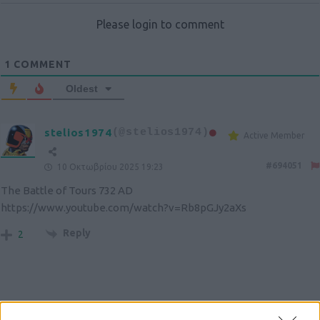
Please login to comment
1
COMMENT
Oldest
stelios1974
(@stelios1974)
Active Member
#694051
10 Οκτωβρίου 2025 19:23
The Battle of Tours 732 AD
https://www.youtube.com/watch?v=Rb8pGJy2aXs
Reply
2