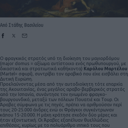
Από Στάθης Βασιλείου
Ο φραγκικός στρατός υπό τη διοίκηση του μαγιορδόμου
(major domus = αξίωμα αντίστοιχο ενός πρωθυπουργού, με
δικαστικά και στρατιωτικά καθήκοντα)
Καρόλου Μαρτέλου
(Martel= σφυρί), συντρίβει τον αραβικό που είχε εισβάλει στη
Δυτική Ευρώπη.
Προελαύνοντας μέσα από την αυτοδιοίκητη τότε επαρχία
της Ακουιτανίας, ένας μεγάλος αραβο-βερβερικός στρατός
από την Ισπανία, συνάντησε τον ηνωμένο φραγκο-
βουργουνδικό, μεταξύ των πόλεων Πουατιέ και Τουρ. Οι
Άραβες σύμφωνα με τις πηγές, πρέπει να αριθμούσαν περί
τους 20-25.000 άνδρες ενώ οι Φράγκοι συγκέντρωναν
κάπου 15-20.000. Η μάχη κράτησε σχεδόν δύο μέρες και
ήταν εξοντωτική. Οι Άραβες εξαπέλυαν θυελλώδεις
επιθέσεις, κυρίως με το πολυάριθμο ιππικό τους που