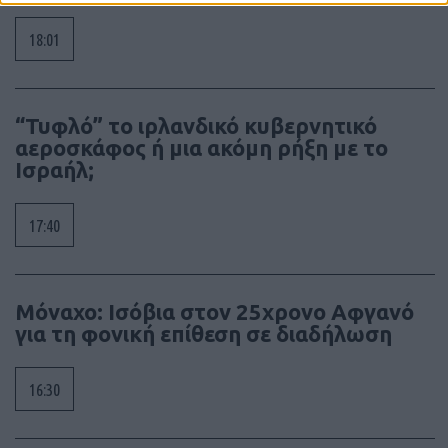
18:01
“Τυφλό” το ιρλανδικό κυβερνητικό
αεροσκάφος ή μια ακόμη ρήξη με το
Ισραήλ;
17:40
Μόναχο: Ισόβια στον 25χρονο Αφγανό
για τη φονική επίθεση σε διαδήλωση
16:30