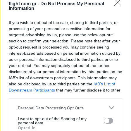
flight.com.gr -
Do Not Process My Personal
Information
Ροή Ειδήσεων
If you wish to opt-out of the sale, sharing to third parties, or
processing of your personal or sensitive information for
targeted advertising by us, please use the below opt-out
section to confirm your selection. Please note that after your
opt-out request is processed you may continue seeing
interest-based ads based on personal information utilized by
Αγοράζουμε όπλα, όχι όμως εθνική
us or personal information disclosed to third parties prior to
αυτονομία
your opt-out. You may separately opt-out of the further
disclosure of your personal information by third parties on the
08:32
IAB’s list of downstream participants. This information may
also be disclosed by us to third parties on the
IAB’s List of
Downstream Participants
that may further disclose it to other
third parties.
Τριμερές σύμφωνο Σαουδικής Αραβίας
Please note that this website/app uses one or more Google
Personal Data Processing Opt Outs
– Πακιστάν – Τουρκίας – Υπογράφεται
services and may gather and store information including but
σήμερα
not limited to your visit or usage behaviour. You may click to
I want to opt-out of the Sharing of my
personal data.
grant or deny consent to Google and its third-party tags to
Opted In