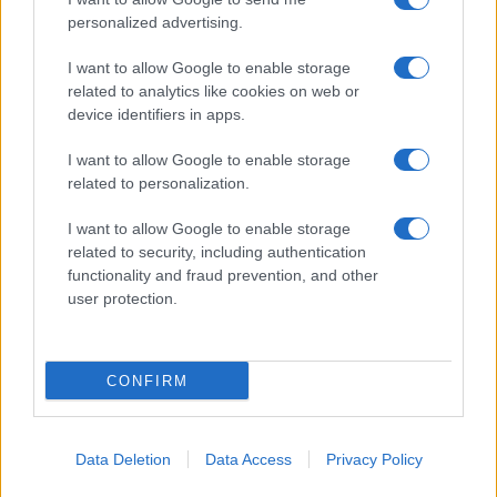
SNCASE SE.5000 Baroudeur: το γαλλικό
personalized advertising.
μαχητικό που… ξέχασε τους τροχούς
προσγείωσης
I want to allow Google to enable storage
related to analytics like cookies on web or
device identifiers in apps.
19:40
I want to allow Google to enable storage
related to personalization.
Litening: Η Αμερικανική Αεροπορία
I want to allow Google to enable storage
επενδύει σε ένα από τα πλέον
related to security, including authentication
διαδεδομένα ατρακτίδια στοχοποίησης
functionality and fraud prevention, and other
user protection.
19:20
CONFIRM
ΣΑΝ ΣΗΜΕΡΑ – 6 Αυγούστου 1777:
Μάχη του Oriskany, μια ήττα με
Data Deletion
Data Access
Privacy Policy
ινδιάνικο εμφύλιο