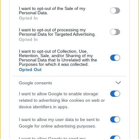
use your data for below specified purposes in below Google
08:13
consent section.
I want to opt-out of the Sale of my
Personal Data.
Opted In
ΕΛΙΑΜΕΠ: Ο οδηγός GEMS φωτίζει τους
I want to opt-out of processing my
αόρατους κινδύνους στο gaming
Personal Data for Targeted Advertising.
Opted In
I want to opt-out of Collection, Use,
07:08
Retention, Sale, and/or Sharing of my
Personal Data that Is Unrelated with the
Purposes for which it was collected.
Opted Out
ΣΑΝ ΣΗΜΕΡΑ – 6 Αυγούστου 1870:
Google consents
Μάχες του Spicheren και του Wörth, ο
γερμανικός στρατός διαλύει τους
I want to allow Google to enable storage
Γάλλους
related to advertising like cookies on web or
device identifiers in apps.
20:01
I want to allow my user data to be sent to
Google for online advertising purposes.
I want to allow Google to send me