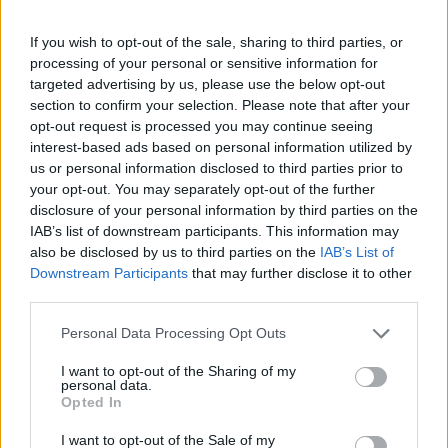
If you wish to opt-out of the sale, sharing to third parties, or
Γαλλία-Ινδία: Τελική πρόταση για τη
processing of your personal or sensitive information for
διακρατική συμφωνία των 114 Rafale
targeted advertising by us, please use the below opt-out
section to confirm your selection. Please note that after your
17:10
opt-out request is processed you may continue seeing
interest-based ads based on personal information utilized by
us or personal information disclosed to third parties prior to
your opt-out. You may separately opt-out of the further
Ο Πούτιν κάνει ανασχηματισμό των
disclosure of your personal information by third parties on the
Στρατηγών του λόγω Ουκρανίας
IAB’s list of downstream participants. This information may
also be disclosed by us to third parties on the
IAB’s List of
Downstream Participants
that may further disclose it to other
17:00
third parties.
Please note that this website/app uses one or more Google
Personal Data Processing Opt Outs
services and may gather and store information including but
not limited to your visit or usage behaviour. You may click to
I want to opt-out of the Sharing of my
ΣΑΝ ΣΗΜΕΡΑ – 7 Αυγούστου 322 π.Χ. :
personal data.
grant or deny consent to Google and its third-party tags to
Μάχη της Κραννώνας
Opted In
use your data for below specified purposes in below Google
consent section.
I want to opt-out of the Sale of my