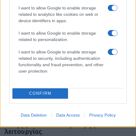
Κωνσταντινούπολη σώζεται από
I want to allow Google to enable storage
Αβάρους και Πέρσες
related to analytics like cookies on web or
device identifiers in apps.
14:01
I want to allow Google to enable storage
related to personalization.
I want to allow Google to enable storage
«Στη φόρα» για πρώτη φορά
related to security, including authentication
βομβαρδιστικό H-6N με τον πυρηνικό
functionality and fraud prevention, and other
βαλλιστικό πύραυλο JL-1 εν πτήσει –
user protection.
Βίντεο
13:13
CONFIRM
Data Deletion
Data Access
Privacy Policy
Νέο αεροδρόμιο Ηρακλείου: Τον
Νοέμβριο του 2028 η έναρξη
λειτουργίας