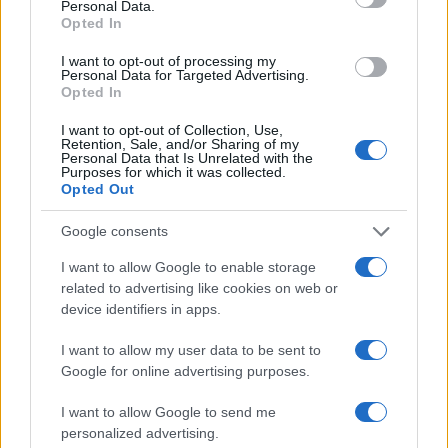
16:01
Personal Data.
Opted In
I want to opt-out of processing my
Personal Data for Targeted Advertising.
Βόρεια Κορέα: Νέα εκτόξευση
Opted In
βαλλιστικού πυραύλου πριν από τις
I want to opt-out of Collection, Use,
ασκήσεις ΗΠΑ–Νότιας Κορέας
Retention, Sale, and/or Sharing of my
Personal Data that Is Unrelated with the
Purposes for which it was collected.
Opted Out
15:18
Google consents
I want to allow Google to enable storage
Το Ιράν προειδοποιεί για μαζικές
related to advertising like cookies on web or
επιθέσεις τις χώρες του Κόλπου
device identifiers in apps.
I want to allow my user data to be sent to
14:20
Google for online advertising purposes.
I want to allow Google to send me
personalized advertising.
ΣΑΝ ΣΗΜΕΡΑ – 7 Αυγούστου 626: Η