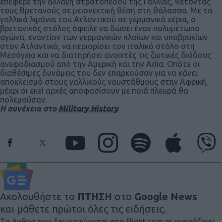
επέφερε την αλλαγή στρατοπέδου της Γαλλίας, θέτοντας
τους Βρετανούς σε μειονεκτική θέση στη θάλασσα. Με τα
γαλλικά λιμάνια του Ατλαντικού σε γερμανικά χέρια, ο
βρετανικός στόλος όφειλε να δώσει έναν πολυμέτωπο
αγώνα, εναντίον των γερμανικών πλοίων και υποβρυχίων
στον Ατλαντικό, να περιορίσει τον ιταλικό στόλο στη
Μεσόγειο και να διατηρήσει ανοιχτές τις ζωτικές διόδους
ανεφοδιασμού από την Αμερική και την Ασία. Οπότε οι
διαθέσιμες δυνάμεις του δεν επαρκούσαν για να κάνει
αποκλεισμό στους γαλλικούς ναυστάθμους στην Αφρική,
μέχρι οι εκεί αρχές αποφασίσουν με ποιά πλευρά θα
πολεμούσαν.
Η συνέχεια στο
Military History
Ακολουθήστε το
ΠΤΗΣΗ
στο
Google News
και μάθετε πρώτοι όλες τις ειδήσεις.
Τα άρθρα που δημοσιεύονται στο flight.com.gr εκφράζουν