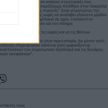
να κράτη προβαίνουν σε κινήσεις στρατηγικής που
άλι η Ρωσία τίθεται ως παράδειγμα. Κινήθηκε στην Ουκρανία
αρνήθηκε πως ο “πράσινος στρατός” ήταν στρατιώτες της
ς αμερικανικές εκλογές χωρίς να αναλάβει ελάχιστο μερίδιο
άν από την άλλη έχει εμπλακεί σε τρεις τουλάχιστον
ποφεύγοντας την έκθεση και τον πόλεμο.
αδύνατον να εκθέσουν τις χώρες και να τις θέσουν
ις τους αυτές “τις θέτει στην πρωτοπορία, όχι μόνον γιατί
συλλογής πληροφοριών αλλά και γιατί εμφανίζονται
αναπτύσσουν τον στρατιωτικό εξοπλισμό και τις δυνάμεις
ιτικών αποφάσεων”.
υντάκτες τους