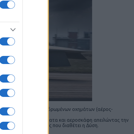
και προμήθεια μη-επανδρωμένων οχημάτων (αέρος-
sonic) πυραυλικά συστήματα και αεροσκάφη απειλώντας την
πισμού και αναχαίτισης που διαθέτει η Δύση.