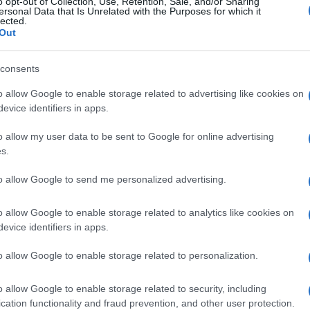
o opt-out of Collection, Use, Retention, Sale, and/or Sharing
ersonal Data that Is Unrelated with the Purposes for which it
lected.
Out
consents
o allow Google to enable storage related to advertising like cookies on
evice identifiers in apps.
o allow my user data to be sent to Google for online advertising
s.
to allow Google to send me personalized advertising.
o allow Google to enable storage related to analytics like cookies on
evice identifiers in apps.
ώνεται ένα άνευ προηγουμένου ενδιαφέρον στην ανάπτυξη 
o allow Google to enable storage related to personalization.
σης-εδάφους) τόσο από κράτη όσο και από ιδιώτες.
έον, Ρωσία και Κίνα επενδύουν σε υπερ-υπερηχητικά (hyper
o allow Google to enable storage related to security, including
οπία καθώς οι επιδόσεις τους ξεπερνούν τις ικανότητες εντο
cation functionality and fraud prevention, and other user protection.