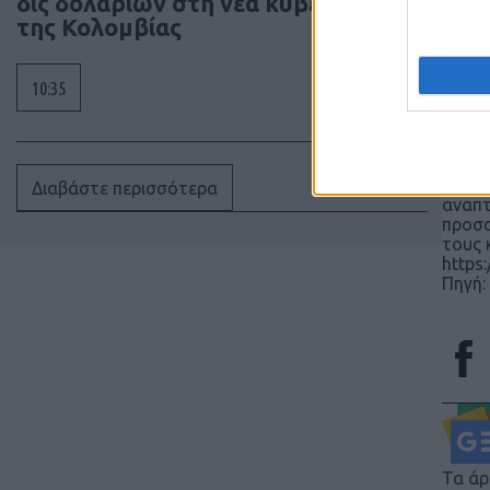
δις δολαρίων στη νέα κυβέρνηση
Μια ε
της Κολομβίας
κινού
και α
Μόσχα
ευθύν
10:35
πολέμ
https
Όλες 
απευθ
Η έκθ
Διαβάστε περισσότερα
αναπτ
προσα
τους 
https
Πηγή:
Τα άρ