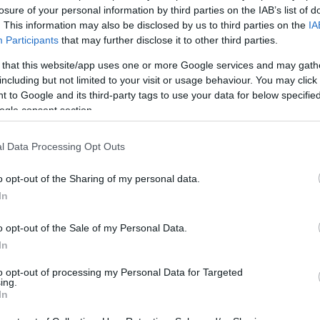
://www.ptisidiastima.com/is-trump-right-with-2-or-4-percent/
losure of your personal information by third parties on the IAB’s list of
από αυτό, λέει η έκθεση, οι παρατηρητές στρέφονται με νε
. This information may also be disclosed by us to third parties on the
IA
 βασικές συνθήκες ελέγχου όπλων θα διατηρηθούν. Αυτό θα γ
ει τον αριθμό πυρηνικών κεφαλών. Η συνθήκη αυτή -βασικό 
Participants
that may further disclose it to other third parties.
περδυνάμεων- λήγει σε λιγότερο από έναν χρόνο.
ηση των στρατιωτικών δαπανών μεταξύ των μελών του ΝΑΤ
 that this website/app uses one or more Google services and may gath
ειλής. Το τελευταίο ενισχύεται και από την ανησυχία των 
including but not limited to your visit or usage behaviour. You may click 
ξης με τον πρόεδρο Τραμπ να μην χάνει ευκαιρία να στηλιτ
 to Google and its third-party tags to use your data for below specifi
αναλογική ανάληψη των βαρών της άμυνας της Συμμαχίας.
ogle consent section.
://www.ptisidiastima.com/nato-expenditure/
πάνες των Ευρωπαίων, λοιπόν, αυξάνονται αλλά και πάλι μόλ
α αυτά, η έκθεση σημειώνει πως περισσότερα χρήματα κατευ
l Data Processing Opt Outs
θλήτρια μεταξύ των Ευρωπαίων εμφανίζεται η Γερμανία, χ
ύξηση των δαπανών της να αναλογεί στο ένα τρίτο της ευρω
o opt-out of the Sharing of my personal data.
ες για την Άμυνά του στο 9.7% σε σχέση με το προηγούμενο
ου ήταν εξαρχής η απαίτηση του ΝΑΤΟ. Το ποσοστό αυτό μόλ
In
α, η Εσθονία, η Λετονία, η Πολωνία και η Ρουμανία.
τική είναι η αύξηση στις επενδύσεις σε σύγχρονη στρατιωτικ
o opt-out of the Sale of my Personal Data.
In
to opt-out of processing my Personal Data for Targeted
ing.
In