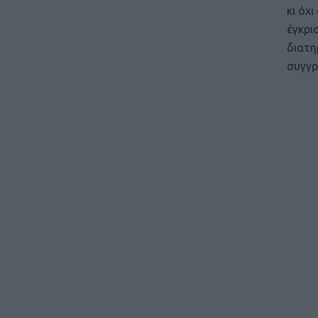
κι όχ
έγκρι
διατη
συγγρ