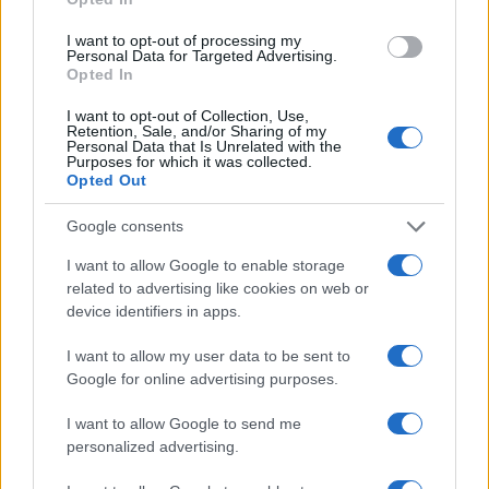
I want to opt-out of processing my
Personal Data for Targeted Advertising.
Opted In
Η Γερουσία των ΗΠΑ απέτρεψε διακοπή
λειτουργίας της κυβέρνησης, πριν τις
I want to opt-out of Collection, Use,
Retention, Sale, and/or Sharing of my
εκλογές Νοεμβρίου
Personal Data that Is Unrelated with the
Purposes for which it was collected.
Opted Out
13:54
Google consents
I want to allow Google to enable storage
related to advertising like cookies on web or
Ο Οδυσσέας ταξίδευε με πλοίο των
device identifiers in apps.
Βίκινγκς; Η επιλογή του Νόλαν και η
πραγματική μυκηναϊκή ναυπηγική
I want to allow my user data to be sent to
Google for online advertising purposes.
13:30
I want to allow Google to send me
personalized advertising.