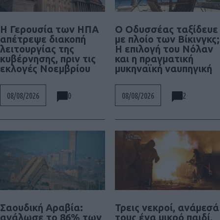
Η Γερουσία των ΗΠΑ
Ο Οδυσσέας ταξίδευε
απέτρεψε διακοπή
με πλοίο των Βίκινγκς;
λειτουργίας της
Η επιλογή του Νόλαν
κυβέρνησης, πριν τις
και η πραγματική
εκλογές Νοεμβρίου
μυκηναϊκή ναυπηγική
0
2
08/08/2026
08/08/2026
Σαουδική Αραβία:
Τρεις νεκροί, ανάμεσά
ανάλωσε το 86% των
τους ένα μικρό παιδί,