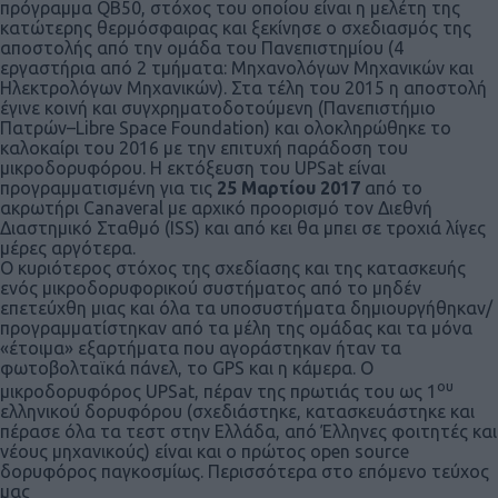
πρόγραμμα QB50, στόχος του οποίου είναι η μελέτη της
κατώτερης θερμόσφαιρας και ξεκίνησε ο σχεδιασμός της
αποστολής από την ομάδα του Πανεπιστημίου (4
εργαστήρια από 2 τμήματα: Μηχανολόγων Μηχανικών και
Ηλεκτρολόγων Μηχανικών). Στα τέλη του 2015 η αποστολή
έγινε κοινή και συγχρηματοδοτούμενη (Πανεπιστήμιο
Πατρών–Libre Space Foundation) και ολοκληρώθηκε το
καλοκαίρι του 2016 με την επιτυχή παράδοση του
μικροδορυφόρου. Η εκτόξευση του UPSat είναι
προγραμματισμένη για τις
25 Μαρτίου 2017
από το
ακρωτήρι Canaveral με αρχικό προορισμό τον Διεθνή
Διαστημικό Σταθμό (ISS) και από κει θα μπει σε τροχιά λίγες
μέρες αργότερα.
Ο κυριότερος στόχος της σχεδίασης και της κατασκευής
ενός μικροδορυφορικού συστήματος από το μηδέν
επετεύχθη μιας και όλα τα υποσυστήματα δημιουργήθηκαν/
προγραμματίστηκαν από τα μέλη της ομάδας και τα μόνα
«έτοιμα» εξαρτήματα που αγοράστηκαν ήταν τα
φωτοβολταϊκά πάνελ, το GPS και η κάμερα. Ο
ου
μικροδορυφόρος UPSat, πέραν της πρωτιάς του ως 1
ελληνικού δορυφόρου (σχεδιάστηκε, κατασκευάστηκε και
πέρασε όλα τα τεστ στην Ελλάδα, από Έλληνες φοιτητές και
νέους μηχανικούς) είναι και ο πρώτος open source
δορυφόρος παγκοσμίως. Περισσότερα στο επόμενο τεύχος
μας