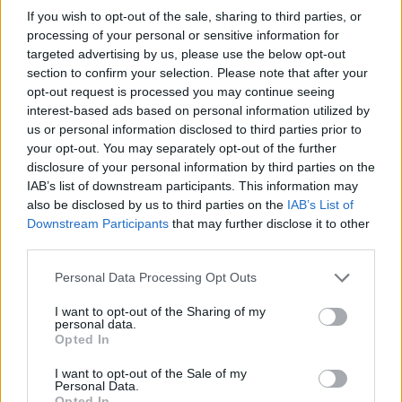
If you wish to opt-out of the sale, sharing to third parties, or
processing of your personal or sensitive information for
Ροή Ειδήσεων
targeted advertising by us, please use the below opt-out
section to confirm your selection. Please note that after your
opt-out request is processed you may continue seeing
interest-based ads based on personal information utilized by
us or personal information disclosed to third parties prior to
ΗΠΑ: Νέες κυρώσεις στην Κούβα για
your opt-out. You may separately opt-out of the further
εισαγωγές όπλων και στρατιωτική
disclosure of your personal information by third parties on the
συνεργασία με Ρωσία και Κίνα
IAB’s list of downstream participants. This information may
also be disclosed by us to third parties on the
IAB’s List of
Downstream Participants
that may further disclose it to other
15:20
third parties.
Please note that this website/app uses one or more Google
Personal Data Processing Opt Outs
services and may gather and store information including but
Ουκρανικά πλήγματα στη Μαύρη
not limited to your visit or usage behaviour. You may click to
I want to opt-out of the Sharing of my
personal data.
Θάλασσα: Στόχος πλοία κοντά στο
grant or deny consent to Google and its third-party tags to
Opted In
Νοβοροσίσκ
use your data for below specified purposes in below Google
consent section.
I want to opt-out of the Sale of my
Personal Data.
15:00
Opted In