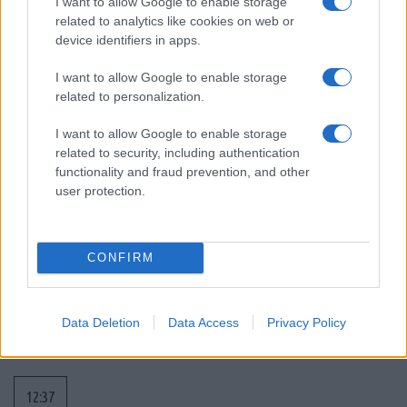
I want to allow Google to enable storage
Σαουδική Αραβία: ανάλωσε το 86% των
related to analytics like cookies on web or
πυραύλων Patriot PAC-3 μέσα σε 38
device identifiers in apps.
ημέρες
I want to allow Google to enable storage
related to personalization.
13:13
I want to allow Google to enable storage
related to security, including authentication
functionality and fraud prevention, and other
Τρεις νεκροί, ανάμεσά τους ένα μικρό
user protection.
παιδί, από ρωσική επίθεση στο Κίεβο
12:55
CONFIRM
745 εκατ. δολάρια στη Raytheon για SM-
Data Deletion
Data Access
Privacy Policy
3 Block IIA
12:37