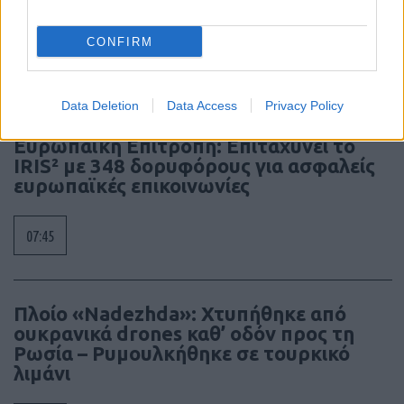
περιστατικό σε αεροδρόμιο
CONFIRM
09:10
Data Deletion
Data Access
Privacy Policy
Ευρωπαϊκή Επιτροπή: Επιταχύνει το
IRIS² με 348 δορυφόρους για ασφαλείς
ευρωπαϊκές επικοινωνίες
07:45
Πλοίο «Nadezhda»: Χτυπήθηκε από
ουκρανικά drones καθ’ οδόν προς τη
Ρωσία – Ρυμουλκήθηκε σε τουρκικό
λιμάνι