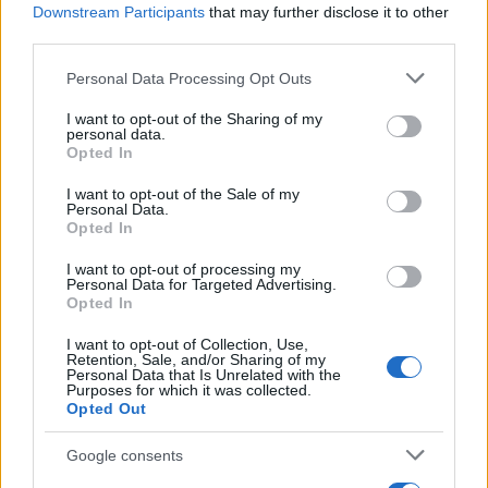
επενδύσουμε σε αυτό το οπλικο σύστημα άμεσα.
Downstream Participants
that may further disclose it to other
third parties.
Reply
1
Please note that this website/app uses one or more Google
Personal Data Processing Opt Outs
services and may gather and store information including but
not limited to your visit or usage behaviour. You may click to
I want to opt-out of the Sharing of my
personal data.
grant or deny consent to Google and its third-party tags to
axileas
(@axileas)
Opted In
#496676
8 Απριλίου 2023 00:14
use your data for below specified purposes in below Google
consent section.
κοροιδο ζελενσκυ…
I want to opt-out of the Sale of my
Personal Data.
Opted In
Reply
0
I want to opt-out of processing my
Personal Data for Targeted Advertising.
Opted In
I want to opt-out of Collection, Use,
Retention, Sale, and/or Sharing of my
Personal Data that Is Unrelated with the
Purposes for which it was collected.
Opted Out
Ροή Ειδήσεων
Google consents