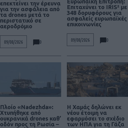
Ευρωπαϊκή Επιτροπή:
επεκτείνει την έρευνα
Επιταχύνει το IRIS² με
για την ασφάλεια από
348 δορυφόρους για
τα drones μετά το
ασφαλείς ευρωπαϊκές
περιστατικό σε
επικοινωνίες
αεροδρόμιο
0
09/08/2026
0
09/08/2026
Πλοίο «Nadezhda»:
Η Χαμάς δηλώνει εκ
Χτυπήθηκε από
νέου έτοιμη να
ουκρανικά drones καθ’
εφαρμόσει το σχέδιο
οδόν προς τη Ρωσία –
των ΗΠΑ για τη Γάζα