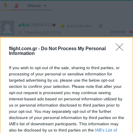
Oldest
pikis
(@pikis)
Active Member
#496566
7 Απριλίου 2023 17:10
Τι εννοεί ο ποιητής όταν λέει δραστικό βεληνεκές 10χλμ και
flight.com.gr -
Do Not Process My Personal
μέγιστο 12Χλμ; Να καταλάβω κάποια ισως διαφορά στην
Information
ταχυβολια αναλόγως βεληνεκούς (κλίση γεμίσεως) αλλά
δραστικό βεληνεκές;;
If you wish to opt-out of the sale, sharing to third parties, or
Διαφωτίστε μας λίγο!
processing of your personal or sensitive information for
targeted advertising by us, please use the below opt-out
Reply
0
View Replies
(1)
section to confirm your selection. Please note that after your
opt-out request is processed you may continue seeing
interest-based ads based on personal information utilized by
aris b
(@aris-b)
us or personal information disclosed to third parties prior to
Member
#496658
your opt-out. You may separately opt-out of the further
7 Απριλίου 2023 23:08
disclosure of your personal information by third parties on the
αυτό το όπλο λείπει από τον ελληνικό στρατό δεν έχουμε
IAB’s list of downstream participants. This information may
αυτοκινουμενους ολμους των 120χιλ.ΠΡΕΠΕΙ και εμείς να
also be disclosed by us to third parties on the
IAB’s List of