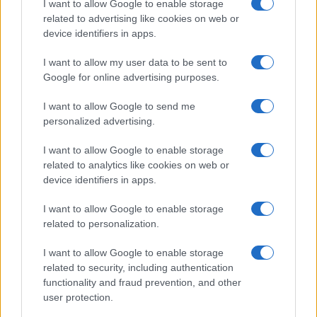
I want to allow Google to enable storage
related to advertising like cookies on web or
device identifiers in apps.
Η Ινδία χτυπά την πόρτα μαχητού 6ης
I want to allow my user data to be sent to
γενιάς μέσω του διαδόχου FCAS
Google for online advertising purposes.
09:40
I want to allow Google to send me
personalized advertising.
I want to allow Google to enable storage
Στρατιωτική παρεμβολή GPS συνδέεται
related to analytics like cookies on web or
device identifiers in apps.
με συντριβή αεροσκάφους στο Νέο
Μεξικό με 4 νεκρούς;
I want to allow Google to enable storage
related to personalization.
09:30
I want to allow Google to enable storage
related to security, including authentication
functionality and fraud prevention, and other
Το Βερολίνο θα επεκτείνει την έρευνα
user protection.
για την ασφάλεια από τα drones μετά το