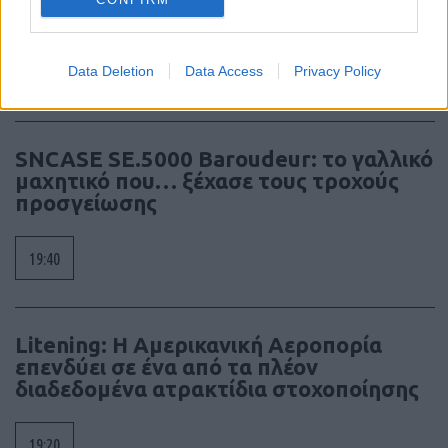
Γάλλους
Data Deletion
Data Access
Privacy Policy
20:01
SNCASE SE.5000 Baroudeur: το γαλλικό
μαχητικό που… ξέχασε τους τροχούς
προσγείωσης
19:40
Litening: Η Αμερικανική Αεροπορία
επενδύει σε ένα από τα πλέον
διαδεδομένα ατρακτίδια στοχοποίησης
19:20