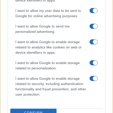
device identifiers in apps.
I want to allow my user data to be sent to
Τριμερές σύμφωνο Σαουδικής Αραβίας
Google for online advertising purposes.
– Πακιστάν – Τουρκίας – Υπογράφεται
σήμερα
I want to allow Google to send me
personalized advertising.
08:13
I want to allow Google to enable storage
related to analytics like cookies on web or
device identifiers in apps.
ΕΛΙΑΜΕΠ: Ο οδηγός GEMS φωτίζει τους
I want to allow Google to enable storage
αόρατους κινδύνους στο gaming
related to personalization.
I want to allow Google to enable storage
07:08
related to security, including authentication
functionality and fraud prevention, and other
user protection.
ΣΑΝ ΣΗΜΕΡΑ – 6 Αυγούστου 1870:
Μάχες του Spicheren και του Wörth, ο
γερμανικός στρατός διαλύει τους
CONFIRM