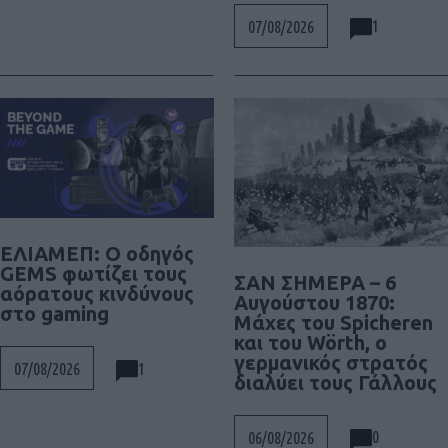
1
07/08/2026
ΕΛΙΑΜΕΠ: Ο οδηγός
GEMS φωτίζει τους
ΣΑΝ ΣΗΜΕΡΑ – 6
αόρατους κινδύνους
Αυγούστου 1870:
στο gaming
Μάχες του Spicheren
και του Wörth, ο
γερμανικός στρατός
1
07/08/2026
διαλύει τους Γάλλους
0
06/08/2026