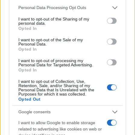
εμπρησμό της Marfin
Please note that this website/app uses one or more Google
Personal Data Processing Opt Outs
services and may gather and store information including but
09:35
not limited to your visit or usage behaviour. You may click to
I want to opt-out of the Sharing of my
personal data.
grant or deny consent to Google and its third-party tags to
Opted In
use your data for below specified purposes in below Google
consent section.
I want to opt-out of the Sale of my
Ένοπλη επίθεση σε σχολείο στην
Personal Data.
Opted In
Ταϊλάνδη: Επτά νεκροί και 15
τραυματίες
I want to opt-out of processing my
Personal Data for Targeted Advertising.
Opted In
09:14
I want to opt-out of Collection, Use,
Retention, Sale, and/or Sharing of my
Personal Data that Is Unrelated with the
Purposes for which it was collected.
Αγοράζουμε όπλα, όχι όμως εθνική
Opted Out
αυτονομία
Google consents
I want to allow Google to enable storage
08:32
related to advertising like cookies on web or