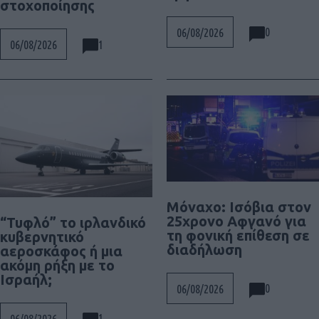
στοχοποίησης
0
06/08/2026
1
06/08/2026
Μόναχο: Ισόβια στον
25χρονο Αφγανό για
“Τυφλό” το ιρλανδικό
τη φονική επίθεση σε
κυβερνητικό
διαδήλωση
αεροσκάφος ή μια
ακόμη ρήξη με το
Ισραήλ;
0
06/08/2026
1
06/08/2026