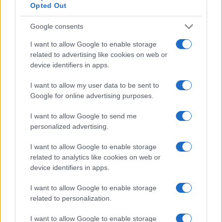
περιφερειάρχη για τοπικά ζητήματα, για το πώς μπορεί το
Opted Out
υπουργείο Εθνικής ‘Αμυνας να βοηθήσει τη μεγάλη
αναπτυξιακή προσπάθεια που γίνεται εδώ στην
Google consents
Πελοπόννησο. Για τα ζητήματα αυτά, θα αναφερθεί ο
περιφερειάρχης.
I want to allow Google to enable storage
Θα ήθελα όμως να σας πω ότι εμείς προσλαμβάνουμε το
related to advertising like cookies on web or
υπουργείο Εθνικής Άμυνας όχι μόνον ως έναν φορέα
device identifiers in apps.
παροχής ασφάλειας στον Έλληνα πολίτη και προστασίας
των συνταγματικών δικαιωμάτων της πατρίδας μας, του
I want to allow my user data to be sent to
συνταγματικού μας χώρου, αλλά επίσης και ως έναν
αναπτυξιακό φορέα. Έναν φορέα, ο οποίος μπορεί το
Google for online advertising purposes.
υστέρημα του Έλληνα φορολογούμενου για την άμυνά του,
να το μετατρέψει επίσης και σε δυναμισμό για την ελληνική
I want to allow Google to send me
οικονομία. Σε παραγωγή εξαγώγιμων προϊόντων, σε
personalized advertising.
παραγωγή τεχνογνωσίας, τελικά σε δημιουργία εθνικού
πλούτου”.
I want to allow Google to enable storage
related to analytics like cookies on web or
device identifiers in apps.
I want to allow Google to enable storage
related to personalization.
I want to allow Google to enable storage