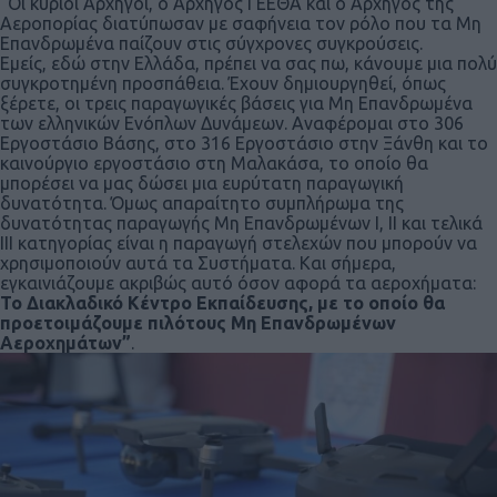
“Οι κύριοι Αρχηγοί, ο Αρχηγός ΓΕΕΘΑ και ο Αρχηγός της
Αεροπορίας διατύπωσαν με σαφήνεια τον ρόλο που τα Μη
Επανδρωμένα παίζουν στις σύγχρονες συγκρούσεις.
Εμείς, εδώ στην Ελλάδα, πρέπει να σας πω, κάνουμε μια πολύ
συγκροτημένη προσπάθεια. Έχουν δημιουργηθεί, όπως
ξέρετε, οι τρεις παραγωγικές βάσεις για Μη Επανδρωμένα
των ελληνικών Ενόπλων Δυνάμεων. Αναφέρομαι στο 306
Εργοστάσιο Βάσης, στο 316 Εργοστάσιο στην Ξάνθη και το
καινούργιο εργοστάσιο στη Μαλακάσα, το οποίο θα
μπορέσει να μας δώσει μια ευρύτατη παραγωγική
δυνατότητα. Όμως απαραίτητο συμπλήρωμα της
δυνατότητας παραγωγής Μη Επανδρωμένων Ι, ΙΙ και τελικά
ΙΙΙ κατηγορίας είναι η παραγωγή στελεχών που μπορούν να
χρησιμοποιούν αυτά τα Συστήματα. Και σήμερα,
εγκαινιάζουμε ακριβώς αυτό όσον αφορά τα αεροχήματα:
Το Διακλαδικό Κέντρο Εκπαίδευσης, με το οποίο θα
προετοιμάζουμε πιλότους Μη Επανδρωμένων
Αεροχημάτων”
.