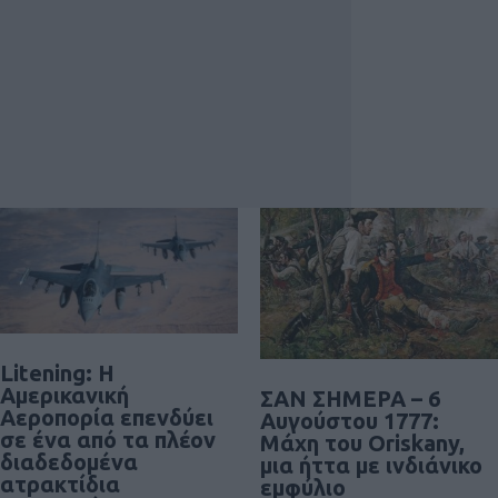
Litening: Η
Αμερικανική
ΣΑΝ ΣΗΜΕΡΑ – 6
Αεροπορία επενδύει
Αυγούστου 1777:
σε ένα από τα πλέον
Μάχη του Oriskany,
διαδεδομένα
μια ήττα με ινδιάνικο
ατρακτίδια
εμφύλιο