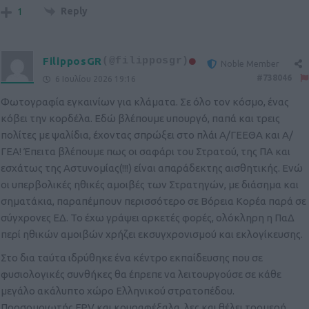
Reply
1
FilipposGR
(@filipposgr)
Noble Member
#738046
6 Ιουλίου 2026 19:16
Φωτογραφία εγκαινίων για κλάματα. Σε όλο τον κόσμο, ένας
κόβει την κορδέλα. Εδώ βλέπουμε υπουργό, παπά και τρεις
πολίτες με ψαλίδια, έχοντας σπρώξει στο πλάι Α/ΓΕΕΘΑ και Α/
ΓΕΑ! Έπειτα βλέπουμε πως οι σαφάρι του Στρατού, της ΠΑ και
εσχάτως της Αστυνομίας(!!!) είναι απαράδεκτης αισθητικής. Ενώ
οι υπερβολικές ηθικές αμοιβές των Στρατηγών, με διάσημα και
σηματάκια, παραπέμπουν περισσότερο σε Βόρεια Κορέα παρά σε
σύγχρονες ΕΔ. Το έχω γράψει αρκετές φορές, ολόκληρη η ΠαΔ
περί ηθικών αμοιβών χρήζει εκσυγχρονισμού και εκλογίκευσης.
Στο δια ταύτα ιδρύθηκε ένα κέντρο εκπαίδευσης που σε
φυσιολογικές συνθήκες θα έπρεπε να λειτουργούσε σε κάθε
μεγάλο ακάλυπτο χώρο Ελληνικού στρατοπέδου.
Προσομοιωτής FPV και κουραφέξαλα, λες και θέλει τρομερή