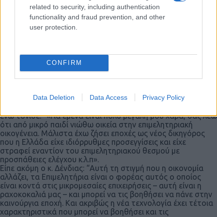
related to security, including authentication
functionality and fraud prevention, and other
user protection.
CONFIRM
Επίσης, ο κ. Δένδιας μετέβη στο Επιμελητήριο Αρκαδίας,
όπου συναντήθηκε με τον πρόεδρό του Ιωάννη Τρουπή και
μέλη του ΔΣ. Ο υπουργός απευθυνόμενος στον κ. Τρουπή
Data Deletion
Data Access
Privacy Policy
εξέφρασε την ιδιαίτερη χαρά του για την επίσκεψη και
επισήμανε ότι νιώθει οικεία στην επιμελητηριακή οικογένεια,
ενώ τόνισε:” «Για εμένα είναι πολύ μεγάλη μου χαρά, σας λέω
ότι από μικρό παιδί νιώθω οικεία στην επιμελητηριακή
οικογένεια. Μάλιστα έχω ζήσει εποχές ως νέος δικηγόρος
που η Ελλάδα είχε ιδιόρρυθμες προσεγγίσεις και είχε
στραφεί εναντίον του επιμελητηριακού θεσμού με
προσπάθειες ελέγχου κ.λ.π».
Είπε ακόμη ο κ. Δένδιας: “Αυτή τη στιγμή που η οικονομία
αλλάζει, τα Επιμελητήρια είναι ο φορέας αυτός ο οποίος
είναι κοντά στις μικρομεσαίες επιχειρήσεις – αυτή είναι η
ραχοκοκαλιά μας – και μπορεί να τις βοηθήσει να πάνε στην
καινούργια εποχή. Και ακριβώς η νέα τεχνολογία έχει τέτοια
χαρακτηριστικά που μπορεί να βοηθήσει και τις