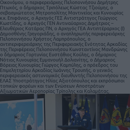
Οικονόμου, ο περιφερειάρχης Πελοποννήσου Δημήτρης
Πτωχός, ο δήμαρχος Τριπόλεως Κώστας Τζιούμης, ο
σεβασμιώτατος Μητροπολίτης Μαντινείας και Κυνουρίας
κ.κ. Επιφάνιος, ο Αρχηγός ΓΕΣ Αντιστράτηγος Γεώργιος
Κωστίδης, ο Αρχηγός ΓΕΝ Αντιναύαρχος Δημήτριος –
Ελευθέριος Κατάρας ΠΝ, ο Αρχηγός ΓΕΑ Αντιπτέραρχος (Ι)
Δημοσθένης Γρηγοριάδης, ο αναπληρωτής περιφερειάρχης
Πελοποννήσου Χρήστος Λαμπρόπουλος, ο
αντιπεριφερειάρχης της Περιφερειακής Ενότητας Αρκαδίας
της Περιφέρειας Πελοποννήσου Κωνσταντίνος Μανδρώνης
ο δήμαρχος Γορτυνίας Ευστάθιος Κούλης, ο δήμαρχος
Νότιας Κυνουρίας Εμμανουήλ Δολιανίτης, ο Δήμαρχος
Βόρειας Κυνουρίας Γιώργος Καμπύλης, ο πρόεδρος του
Επιμελητηρίου Αρκαδίας Ιωάννης Τρουπής, ο γενικός
περιφερειακός αστυνομικός διευθυντής Πελοποννήσου της
ΕΛΑΣ Υποστράτηγος Ηλίας Αξιοτόπουλος και εκπρόσωποι
τοπικών φορέων και των Ενώσεων Αποστράτων
Αξιωματικών Αεροπορίας Τρίπολης και Καλαμάτας.