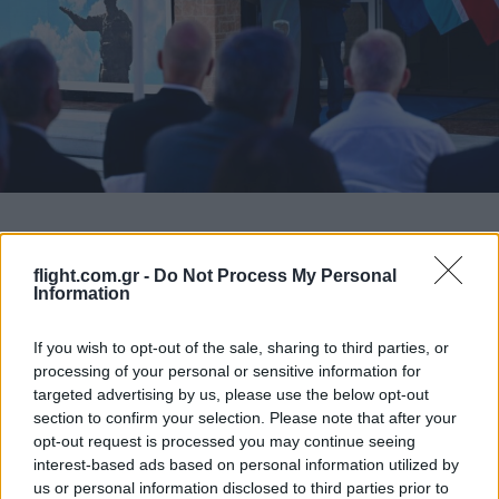
Επίσκεψη Ν. Δένδια στην Περιφέρεια
Πελοποννήσου
flight.com.gr -
Do Not Process My Personal
Information
Στο πλαίσιο της επίσκεψής του στην Τρίπολη ο κ. Δένδιας
μετέβη στη συνέχεια στην Περιφέρεια Πελοποννήσου, όπου
If you wish to opt-out of the sale, sharing to third parties, or
συναντήθηκε με τον περιφερειάρχη Δημήτρη Πτωχό.
processing of your personal or sensitive information for
Σε κοινές δηλώσεις του με τον περιφερειάρχη
targeted advertising by us, please use the below opt-out
Πελοποννήσου, ο υπουργός Εθνικής Αμυνας υπογράμμισε:
“Σήμερα είναι μεγάλη μου χαρά που μετά τα εγκαίνια του
section to confirm your selection. Please note that after your
Κέντρου Εκπαίδευσης των Μη Επανδρωμένων στην Τρίπολη,
opt-out request is processed you may continue seeing
επισκέφτηκα τον κύριο περιφερειάρχη, Δημήτρη Πτωχό, εδώ
interest-based ads based on personal information utilized by
ακριβώς στην έδρα της Περιφέρειας στην Τρίπολη. Είμαι
us or personal information disclosed to third parties prior to
ευτυχής πρώτον, διότι είχα την ευκαιρία να εκπληρώσω μια