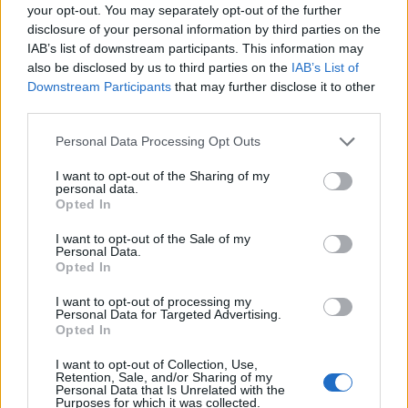
your opt-out. You may separately opt-out of the further
υπόσχεση που έδωσα ακριβώς εδώ, κατά την ημέρα της
disclosure of your personal information by third parties on the
Επετείου της ‘Αλωσης της Τρίπολης από τον Θεόδωρο
Κολοκοτρώνη πέρυσι, ότι θα δημιουργηθεί εδώ η
IAB’s list of downstream participants. This information may
συγκεκριμένη Σχολή Μη Επανδρωμένων Αεροχημάτων. Μια
also be disclosed by us to third parties on the
IAB’s List of
Σχολή πολύ σημαντική για την «Ατζέντα 2030», τη
Downstream Participants
that may further disclose it to other
μεταρρύθμιση των ελληνικών Ενόπλων Δυνάμεων, τη
third parties.
μετάβαση στη νέα εποχή.
Please note that this website/app uses one or more Google
Personal Data Processing Opt Outs
services and may gather and store information including but
not limited to your visit or usage behaviour. You may click to
I want to opt-out of the Sharing of my
personal data.
grant or deny consent to Google and its third-party tags to
Opted In
use your data for below specified purposes in below Google
consent section.
I want to opt-out of the Sale of my
Personal Data.
Opted In
I want to opt-out of processing my
Personal Data for Targeted Advertising.
Opted In
I want to opt-out of Collection, Use,
Retention, Sale, and/or Sharing of my
Personal Data that Is Unrelated with the
Από εκεί και πέρα, όμως, είχα την ευχέρεια να μιλήσω με τον
Purposes for which it was collected.