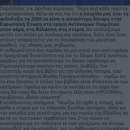
Παράλληλα, ο κ. Δένδιας σημείωσε: “Πέρα από κάθε περιττή
μετριοφροσύνη, θέλω να σας πω ότι
η πατρίδα μας έχει τη
φιλοδοξία το 2030 να είναι η ισχυρότερη δύναμη στην
Ευρωπαϊκή Ένωση στη χρήση Αυτόνομων Οχημάτων
στον αέρα, στη θάλασσα, στη στεριά.
Θα επιδιώξουμε
αυτόν τον στόχο με συνέχεια και συνέπεια, διότι είναι ένας
στόχος απαραίτητος για τη διασφάλιση του μέγιστου
αγαθού, της εθνικής μας επιβίωσης.
Η ανθρωπότητα έχει περάσει σε μια εποχή που ισχύ παράγει
η πραγματική δυνατότητα και όχι το δίκαιο. Κατά συνέπεια,
ακριβώς για να προασπίσουμε το δίκαιο οφείλουμε να
δημιουργήσουμε παράγοντες ισχύος. Διαβάζω τον
τελευταίο καιρό ένα βιβλίο για την ελληνική Ιστορία, του
γνωστού Ιστορικού Βασίλη Παναγιωτόπουλου – νομίζω ότι
το έχω ξαναπεί. Ο τίτλος του βιβλίου είναι «Πάντοτε εκ των
υστέρων». Οφείλω να πω ότι αν κοιτάξετε το σήμα του
νέου Κέντρου θα δείτε ότι πρώτη λέξη είναι «ΠΡΟΟΡΑΝ»,
προβλέπειν, βλέπει μπροστά”.
Καταλήγοντας επισήμανε: “Νομίζω ότι ήρθε η στιγμή, έχει
έρθει η στιγμή για τις ελληνικές Ένοπλες Δυνάμεις, αλλά για
την πατρίδα μας γενικότερα, για την πορεία της Ελλάδας σε
αυτό το δυστοπικό περιβάλλον του 21ου αιώνα να
αναστρέψουμε το «πάντοτε εκ των υστέρων», να γίνουμε
προμηθείς και όχι επιμηθείς, και το βιβλίο αυτό όταν κάποτε