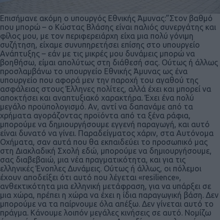
Επισήμανε ακόμη ο υπουργός Εθνικής Άμυνας:”Στον βαθμό
που μπορώ – ο Κώστας Βλάσης είναι παλιός συνεργάτης και
φίλος μου, με τον περιφερειάρχη είχα μια πολύ γόνιμη
συζήτηση, είχαμε συνυπηρετήσει επίσης στο υπουργείο
Ανάπτυξης – εάν με τις μικρές μου δυνάμεις μπορώ να
βοηθήσω, είμαι απολύτως στη διάθεσή σας. Ούτως ή άλλως
προσλαμβάνω το υπουργείο Εθνικής Άμυνας ως ένα
υπουργείο που αφορά μεν την παροχή του αγαθού της
ασφάλειας στους Έλληνες πολίτες, αλλά έχει και μπορεί να
αποκτήσει και αναπτυξιακό χαρακτήρα. Έχει ένα πολύ
μεγάλο προϋπολογισμό. Αν, αντί να δαπανάμε από τα
χρήματα αγοράζοντας προϊόντα από τα ξένα ράφια,
μπορούμε να δημιουργήσουμε εγγενή παραγωγή, και αυτό
είναι δυνατό να γίνει. Παραδείγματος χάριν, στα Αυτόνομα
Οχήματα, σαν αυτά που θα εκπαιδεύει το προσωπικό μας
στη Διακλαδική Σχολή εδώ, μπορούμε να δημιουργήσουμε,
σας διαβεβαιώ, μια νέα πραγματικότητα, και για τις
ελληνικές Ένοπλες Δυνάμεις. Ούτως ή άλλως, οι πόλεμοι
έχουν αποδείξει ότι αυτό που λέγεται «resilience»,
ανθεκτικότητα μια ελληνική μετάφραση, για να υπάρξει σε
μια χώρα, πρέπει η χώρα να έχει η ίδια παραγωγική βάση. Δεν
μπορούμε να τα παίρνουμε όλα απέξω. Δεν γίνεται αυτό το
πράγμα. Κάνουμε λοιπόν μεγάλες κινήσεις σε αυτό. Νομίζω