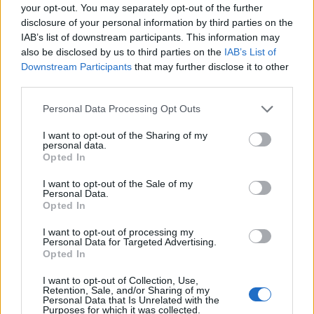
your opt-out. You may separately opt-out of the further
την εταιρεία, το σύστημα είναι πλήρως διαλειτουργικό με τα
πρότυπα του NATO και
μπορεί να ενσωματώσει
disclosure of your personal information by third parties on the
υφιστάμενα δυτικά συστήματα αεράμυνας.
IAB’s list of downstream participants. This information may
Από τα ραντάρ στις κυβερνοεπιθέσεις
also be disclosed by us to third parties on the
IAB’s List of
Αν το πρώτο μισό της εκδήλωσης αφορούσε τα τρέχοντα
Downstream Participants
that may further disclose it to other
αμυντικά προγράμματα, το δεύτερο επικεντρώθηκε σε έναν
third parties.
τομέα που αποκτά ολοένα μεγαλύτερη σημασία: την
κυβερνοασφάλεια. Ο Thorsten Krueger υπογράμμισε ότι τα
Please note that this website/app uses one or more Google
Personal Data Processing Opt Outs
ζητήματα κυβερνοασφάλειας έχουν πλέον μεταφερθεί από
services and may gather and store information including but
τα τμήματα πληροφορικής στα διοικητικά συμβούλια των
not limited to your visit or usage behaviour. You may click to
I want to opt-out of the Sharing of my
μεγάλων εταιρειών και οργανισμών, καθώς επηρεάζουν
personal data.
grant or deny consent to Google and its third-party tags to
άμεσα τη λειτουργία, την ανθεκτικότητα και την κυριαρχία
Opted In
των κρατών και των επιχειρήσεων.
use your data for below specified purposes in below Google
consent section.
I want to opt-out of the Sale of my
Personal Data.
Opted In
I want to opt-out of processing my
Personal Data for Targeted Advertising.
Opted In
I want to opt-out of Collection, Use,
Retention, Sale, and/or Sharing of my
Personal Data that Is Unrelated with the
Purposes for which it was collected.