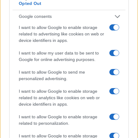
Opted Out
Google consents
I want to allow Google to enable storage
related to advertising like cookies on web or
device identifiers in apps.
I want to allow my user data to be sent to
Google for online advertising purposes.
I want to allow Google to send me
Πηγή, Thales
personalized advertising.
I want to allow Google to enable storage
related to analytics like cookies on web or
Τα στοιχεία που παρουσίασε η εταιρεία αποτυπώνουν το
μέγεθος της πρόκλησης.
Σήμερα σχεδόν το 47% των
device identifiers in apps.
ευαίσθητων εταιρικών δεδομένων φιλοξενείται σε
υποδομές cloud, ενώ μόλις το 34% των οργανισμών
I want to allow Google to enable storage
δηλώνει ότι γνωρίζει με ακρίβεια πού βρίσκονται
related to personalization.
αποθηκευμένα όλα τα κρίσιμα δεδομένα του.
Για τη
Thales, το πρόβλημα δεν είναι μόνο η ασφάλεια των
I want to allow Google to enable storage
δεδομένων αλλά και η αδυναμία πολλών οργανισμών να