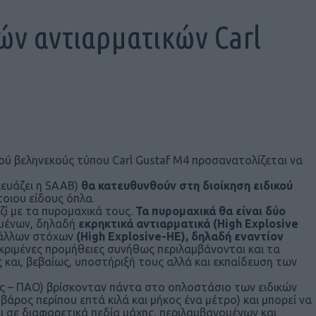
ών αντιαρματικών Carl
ρού βεληνεκούς τύπου Carl Gustaf M4 προσανατολίζεται να
ευάζει η SAAB)
θα κατευθυνθούν στη διοίκηση ειδικού
τοιου είδους όπλα.
αζί με τα πυρομαχικά τους.
Τα πυρομαχικά θα είναι δύο
σμένων, δηλαδή
εκρηκτικά αντιαρματικά (High Explosive
ν άλλων στόχων
(High Explosive-HE), δηλαδή εναντίον
κριμένες προμήθειες συνήθως περιλαμβάνονται και τα
 και, βεβαίως, υποστήριξή τους αλλά και εκπαίδευση των
 – ΠΑΟ) βρίσκονταν πάντα στο οπλοστάσιο των ειδικών
άρος περίπου επτά κιλά και μήκος ένα μέτρο) και μπορεί να
αι σε διαφορετικά πεδία μάχης, περιλαμβανομένων και