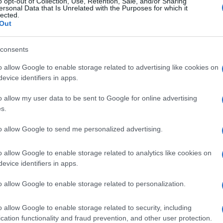
o opt-out of Collection, Use, Retention, Sale, and/or Sharing
ersonal Data that Is Unrelated with the Purposes for which it
lected.
Login
Out
Please login t
consents
o allow Google to enable storage related to advertising like cookies on
19
COMMENTS
evice identifiers in apps.
o allow my user data to be sent to Google for online advertising
Renegade
(@renegade)
Member
s.
3 Ιουνίου 2026 16:00
to allow Google to send me personalized advertising.
Αυτοί που χρειάζονται σύγχρονα αντιαρματικά είναι αυτο
άρματα μάχης δηλαδή οι πεζικαριοι.
o allow Google to enable storage related to analytics like cookies on
Οι ένσταση μου δεν είναι είναι γιατί τα προμηθευόμαστε γ
evice identifiers in apps.
πολυεργαλεία και μπορούν να χρησιμοποιηθούν σε πολλά 
o allow Google to enable storage related to personalization.
προμηθευόμαστε λίγα συστήματα, τα χορηγούμε σε συγκε
σύγχρονου στρατού με κράνη high cut και plate carriers
o allow Google to enable storage related to security, including
μέσου στρατιώτη είναι στη δεκαετία του 1970 και δεν βλέ
cation functionality and fraud prevention, and other user protection.