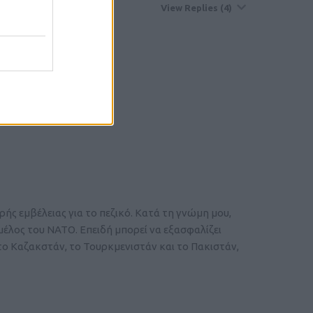
View Replies
(4)
Noble Member
ής εμβέλειας για το πεζικό. Κατά τη γνώμη μου,
-μέλος του ΝΑΤΟ. Επειδή μπορεί να εξασφαλίζει
ο Καζακστάν, το Τουρκμενιστάν και το Πακιστάν,