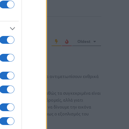
o comment
Oldest
ί που κατά κύριο λόγο θα αντιμετωπίσουν εχθρικά
ια τις ειδικές δυνάμεις καθώς τα συγκεκριμένα είναι
σενάρια από τους καταδρομείς, αλλά γιατι
κριμένες μονάδες ώστε να δίνουμε την εικόνα
. Στην πραγματικότητα όμως ο εξοπλισμός του
πω να αλλάζει.