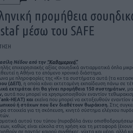
ληνική προμήθεια σουηδικ
staf μέσω του SAFE
ΠΤΗΣΗ
ασίλη Νέδου από την
“Καθημερινή”
ηλής επιχειρησιακής αξίας σουηδικά αντιαρματικά όπλα μικ
θευτεί η Αθήνα το επόμενο χρονικό διάστημα.
να με πληροφορίες της «Κ» τα συστήματα αυτά (τα κατασκ
μου (ΔΕΠ)
, η οποία κάνει εκτεταμένη εκπαίδευση πάνω σε τέ
ικά εκτιμάται ότι θα γίνει προμήθεια 150 συστημάτων
, μ
ν,
αυτά που μπορεί να χρησιμοποιηθούν εναντίον τεθωρακι
Tank-HEAT) και
εκείνα που μπορεί να εκτοξευθούν εναντίο
πικού ή στόχων που δεν διαθέτουν θωράκιση.
Στις συγκε
ρα στοιχεία για τη σκόπευση, κινητό σύστημα ελέγχου πυρός
στών.
ρματικά αυτού του τύπου (πυροβόλα άνευ οπισθοδρομήσεως
εων, καθώς είναι εύκολα στη χρήση και τη μεταφορά (έχουν β
οιηθούν σε παντός καιρού συνθήκες, νύχτα και μέρα, αλλά κ