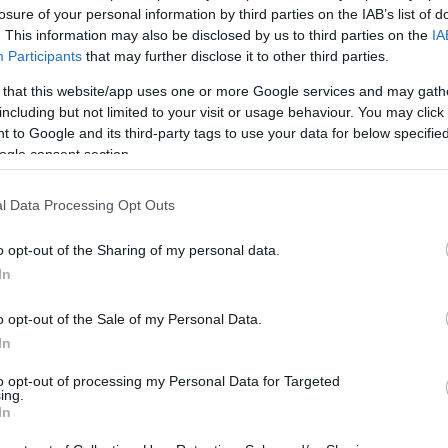
ι απαραίτητα τον ιστότοπο. Απαγορεύεται η αναδημοσίευση 
losure of your personal information by third parties on the IAB’s list of
ση. Σε αντίθετη περίπτωση θα λαμβάνονται νομικά μέτρα. Ο 
. This information may also be disclosed by us to third parties on the
IA
ρεί το δικαίωμα ελέγχου των σχολίων, τα οποία εκφράζουν 
Participants
that may further disclose it to other third parties.
αφέα τους.
 that this website/app uses one or more Google services and may gath
including but not limited to your visit or usage behaviour. You may click 
 to Google and its third-party tags to use your data for below specifi
ogle consent section.
l Data Processing Opt Outs
o opt-out of the Sharing of my personal data.
In
o opt-out of the Sale of my Personal Data.
In
to opt-out of processing my Personal Data for Targeted
ing.
In