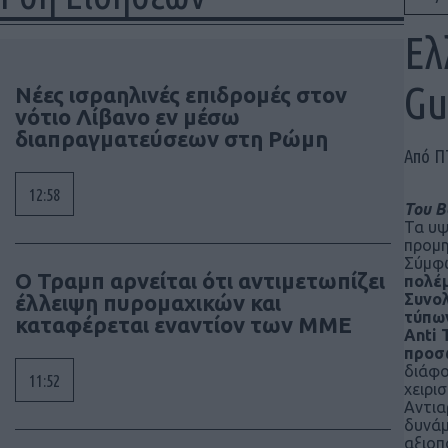
Ελ
Gu
Νέες ισραηλινές επιδρομές στον
νότιο Λίβανο εν μέσω
διαπραγματεύσεων στη Ρώμη
Από 
12:58
Του Β
Τα υψ
προμη
Σύμφω
Ο Τραμπ αρνείται ότι αντιμετωπίζει
πολέ
έλλειψη πυρομαχικών και
Συνολ
τύπω
καταφέρεται εναντίον των ΜΜΕ
Anti 
προσω
διάφο
11:52
χειρι
Αντια
δυνάμ
αξιοπ