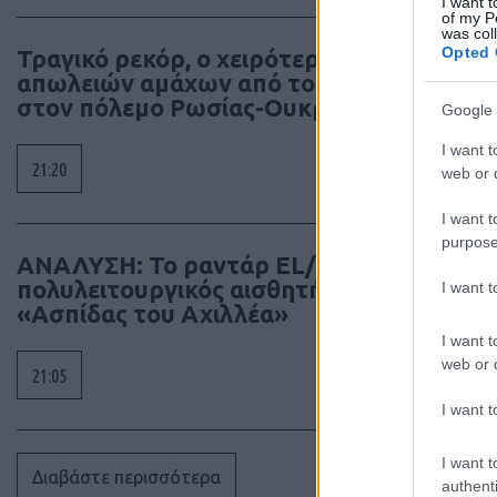
I want t
of my P
was col
Opted 
Τραγικό ρεκόρ, ο χειρότερος μήνας
απωλειών αμάχων από το 2022
στον πόλεμο Ρωσίας-Ουκρανίας
Google 
I want t
21:20
web or d
I want t
purpose
ΑΝΑΛΥΣΗ: To ραντάρ EL/M‑2084, ο
πολυλειτουργικός αισθητήρας της
I want 
«Ασπίδας του Αχιλλέα»
I want t
web or d
21:05
I want t
I want t
Διαβάστε περισσότερα
authenti