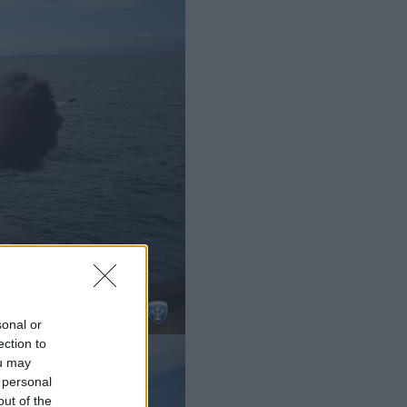
sonal or
ection to
ou may
 personal
out of the