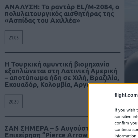
ΑΝΑΛΥΣΗ: To ραντάρ EL/M‑2084, ο
πολυλειτουργικός αισθητήρας της
«Ασπίδας του Αχιλλέα»
21:05
Η Τουρκική αμυντική βιομηχανία
εξαπλώνεται στη Λατινική Αμερική
– αποτύπωμα ήδη σε Χιλή, Βραζιλία,
Εκουαδόρ, Κολομβία, Αργεντινή
flight.com
20:20
If you wish 
sensitive in
confirm you
ΣΑΝ ΣΗΜΕΡΑ – 5 Αυγούστου 1964:
continue se
Επιχείρηση “Pierce Arrow”, η
information 