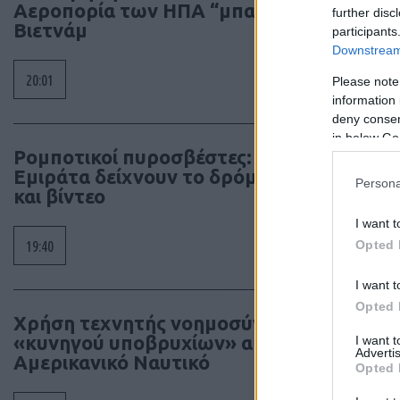
Αεροπορία των ΗΠΑ “μπαίνει” στο
further disc
Βιετνάμ
participants
Downstream 
20:01
Please note
information 
deny consent
in below Go
Ρομποτικοί πυροσβέστες: Τα
Εμιράτα δείχνουν το δρόμο – φωτό
Persona
και βίντεο
I want t
Opted 
19:40
I want t
Opted 
Χρήση τεχνητής νοημοσύνης ως
«κυνηγού υποβρυχίων» από το
I want 
Advertis
Αμερικανικό Ναυτικό
Opted 