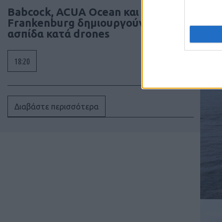
Babcock, ACUA Ocean και
Frankenburg δημιουργούν ναυτική
ασπίδα κατά drones
18:20
Διαβάστε περισσότερα