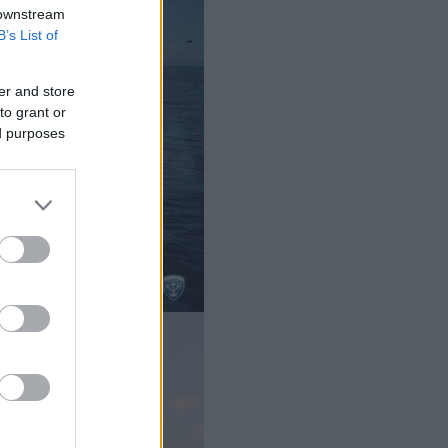
 downstream
B’s List of
er and store
to grant or
ed purposes