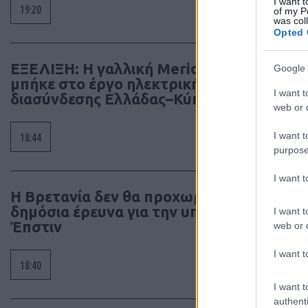
I want t
19:20
of my P
was col
Opted 
ΕΞΕΛΙΞΗ: Η γαλλική Meridiam
Google 
μπήκε στο έργο ηλεκτρικής
I want t
διασύνδεσης Ελλάδας–Κύπρου
web or d
I want t
18:44
purpose
I want 
Η Βρετανία δεν θα προχωρήσει σε
δημόσια έρευνα για την υπόθεση
I want t
Έπστιν
web or d
I want t
18:40
I want t
authenti