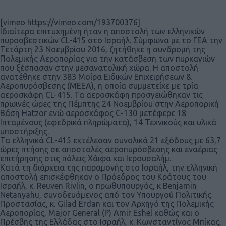
[vimeo https://vimeo.com/193700376]
Ιδιαίτερα επιτυχημένη ήταν η αποστολή των ελληνικών
πυροσβεστικών CL-415 στο Ισραήλ. Σύμφωνα με το ΓΕΑ την
Τετάρτη 23 Νοεμβρίου 2016, ζητήθηκε η συνδρομή της
Πολεμικής Αεροπορίας για την κατάσβεση των πυρκαγιών
που ξέσπασαν στην μεσανατολική χώρα. Η αποστολή
ανατέθηκε στην 383 Μοίρα Ειδικών Επιχειρήσεων &
Αεροπυρόσβεσης (ΜΕΕΑ), η οποία συμμετείχε με τρία
αεροσκάφη CL-415. Τα αεροσκάφη προσγειώθηκαν τις
πρωινές ώρες της Πέμπτης 24 Νοεμβρίου στην Αεροπορική
Βάση Hatzor ενώ αεροσκάφος C-130 μετέφερε 18
Ιπταμένους (εφεδρικά πληρώματα), 14 Τεχνικούς και υλικά
υποστήριξης.
Τα ελληνικά CL-415 εκτέλεσαν συνολικά 21 εξόδους με 63,7
ώρες πτήσης σε αποστολές αεροπυρόσβεσης και εναέριας
επιτήρησης στις πόλεις Χάιφα και Ιερουσαλήμ.
Κατά τη διάρκεια της παραμονής στο Ισραήλ, την ελληνική
αποστολή επισκέφθηκαν ο Πρόεδρος του Κράτους του
Ισραήλ, κ. Reuven Rivlin, ο πρωθυπουργός, κ Benjamin
Netanyahu, συνοδευόμενος από τον Υπουργού Πολιτικής
Προστασίας, κ. Gilad Erdan και τον Αρχηγό της Πολεμικής
Αεροπορίας, Major General (P) Amir Eshel καθώς και ο
Πρέσβης της Ελλάδας στο Ισραήλ, κ. Κωνσταντίνος Μπίκας,