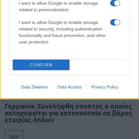
Στην Ουκρανία ο Βρετανός υπουργός
I want to allow Google to enable storage
related to personalization.
Άμυνας για επιτάχυνση της στήριξης
I want to allow Google to enable storage
15:40
related to security, including authentication
functionality and fraud prevention, and other
user protection.
Ιστορικό ρεκόρ για την Aegean τον
Ιούλιο με 2 εκατομμύρια επιβάτες
CONFIRM
14:20
Data Deletion
Data Access
Privacy Policy
Γερμανία: Συνελήφθη ύποπτος ο οποίος
κατηγορείται για κατασκοπεία σε βάρος
εταιρίας όπλων
14:00