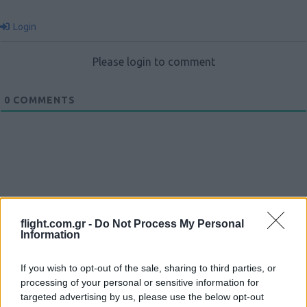
Login
Please login to comment
0
COMMENTS
flight.com.gr -
Do Not Process My Personal
Ροή Ειδήσεων
Information
If you wish to opt-out of the sale, sharing to third parties, or
processing of your personal or sensitive information for
targeted advertising by us, please use the below opt-out