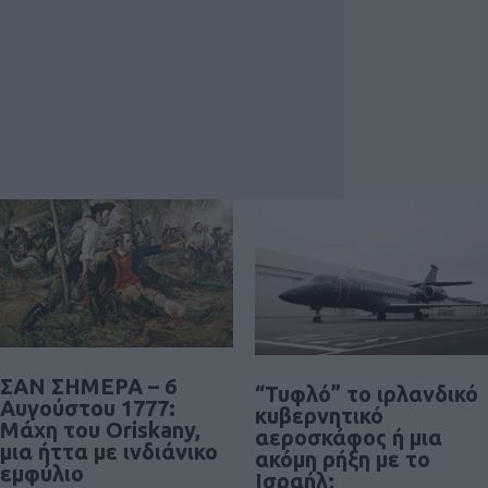
ΣΑΝ ΣΗΜΕΡΑ – 6
“Τυφλό” το ιρλανδικό
Αυγούστου 1777:
κυβερνητικό
Μάχη του Oriskany,
αεροσκάφος ή μια
μια ήττα με ινδιάνικο
ακόμη ρήξη με το
εμφύλιο
Ισραήλ;