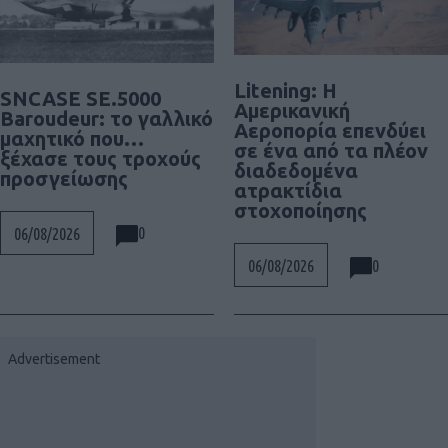
Litening: Η
SNCASE SE.5000
Αμερικανική
Baroudeur: το γαλλικό
Αεροπορία επενδύει
μαχητικό που…
σε ένα από τα πλέον
ξέχασε τους τροχούς
διαδεδομένα
προσγείωσης
ατρακτίδια
στοχοποίησης
0
06/08/2026
0
06/08/2026