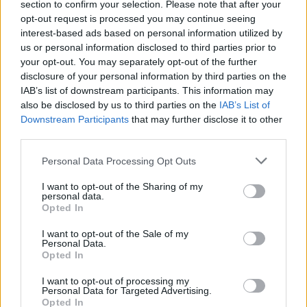
SNCASE SE.5000 Baroudeur: το γαλλικό
section to confirm your selection. Please note that after your
μαχητικό που… ξέχασε τους τροχούς
opt-out request is processed you may continue seeing
προσγείωσης
interest-based ads based on personal information utilized by
us or personal information disclosed to third parties prior to
your opt-out. You may separately opt-out of the further
19:40
disclosure of your personal information by third parties on the
IAB’s list of downstream participants. This information may
also be disclosed by us to third parties on the
IAB’s List of
Downstream Participants
that may further disclose it to other
Litening: Η Αμερικανική Αεροπορία
third parties.
επενδύει σε ένα από τα πλέον
διαδεδομένα ατρακτίδια στοχοποίησης
Please note that this website/app uses one or more Google
Personal Data Processing Opt Outs
services and may gather and store information including but
not limited to your visit or usage behaviour. You may click to
I want to opt-out of the Sharing of my
personal data.
19:20
grant or deny consent to Google and its third-party tags to
Opted In
use your data for below specified purposes in below Google
consent section.
I want to opt-out of the Sale of my
Personal Data.
ΣΑΝ ΣΗΜΕΡΑ – 6 Αυγούστου 1777:
Opted In
Μάχη του Oriskany, μια ήττα με
I want to opt-out of processing my
ινδιάνικο εμφύλιο
Personal Data for Targeted Advertising.
Opted In