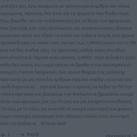
μπατζετ μας, ενω συμφωνα με προηγουμενα αρθρα σας πλοια
αεραμυνας περιοχης δεν ειναι για τα χρηματα που διαθετουμε;
Εχω βαρεθει πια την οπαδοποιηση για το θεμα των φρεγατων
που ξεκινησε απο τους σχολιαστες και συναναγνωστες (λογικο
μεχρι ενα οριο), και πλεον το κανει και η ιδια η πτηση. Ενα χρονο
προσπαθουσε να πεισει τους παντες πως η MMSC εκανε για το ΠΝ
(και οχι δεν ανελυε ολες τις προτασεις ισαξια οπως συνηθως
επικαλουνταν). Περασε ενας χρονος, η MMSC πηγε ακλαφτη γιατι
απλα δεν εκανε, και τωρα πρεπει να βρεθει η νεα αγαπημενη εν
ονοματι Fremm bergamini. Ενα χρονο θαψιμο της γαλλικης
προτασης με μια ποικιλια αρθρων που δεν επειθαν ουτε και ενα
παιδι δημοτικου….Εφτασε λοιπον ο χρονος να λαβει το ΠΝ την
τελικη προταση και βλεπουμε την Belharra να βρισκεται ακομα
στην κορυφη ομως για την Πτηση και μια bergamini σχεδιασης
15ετιας με 16 κελια (αν ειναι MK 41 ακομα καλυτερα) και φυσικα
χωρις επισημη προσφορα απο πλευρας ιταλιας ειναι ανωτερη
απο την belharra…Φτανει πια!!!
Reply
1
View Replies
(4)