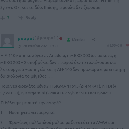
Ένα σύστημα μάγκες. Ή αμερικανικό ή ευρωπαϊκό. Ή mk41 ή
Sylver. Όχι και τα δύο. Επίσης, τιμούλα δεν ξέρουμε.
Reply
3
poupol
(@poupol)
Member
#299456
20 Ιουνίου 2021 19:01
Η F-110 κόπηκε λόγω … Anadolu, η ΜΕΚΟ 300 ως μακέτα, η
ΜΕΚΟ 200 + 2 υποβρύχια δεν …αφού δεν πετυχαίνουμε και
λειτουργικά ναυπηγεία και η AH-140 δεν προχωράει με επίσημη
δικαιολογία το μέγεθος ….
Ποια νέα φρεγάτα μένει? H SIGMA 11515 (2-4 MK41), η FDI (4
Sylver 50), η Bergamini (2 ΜΚ41+ 2 Sylver 50?) και η MMSC.
Τι θέλουμε με αυτή την αγορά?
1. Ναυπηγεία λειτουργικά
2. Φρεγάτες πολλαπλού ρόλου με δυνατότητα AWW και