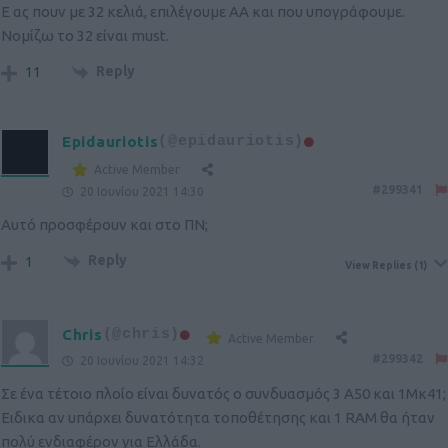
Ε ας πουν με 32 κελιά, επιλέγουμε ΑΑ και που υπογράφουμε.
Νομίζω το 32 είναι must.
Reply
11
Epidauriotis
(@epidauriotis)
Active Member
#299341
20 Ιουνίου 2021 14:30
Αυτό προσφέρουν και στο ΠΝ;
Reply
1
View Replies
(1)
Chris
(@chris)
Active Member
#299342
20 Ιουνίου 2021 14:32
Σε ένα τέτοιο πλοίο είναι δυνατός ο συνδυασμός 3 Α50 και 1Μκ41;
Ειδικα αν υπάρχει δυνατότητα τοποθέτησης και 1 RAM θα ήταν
πολύ ενδιαφέρον για Ελλάδα.