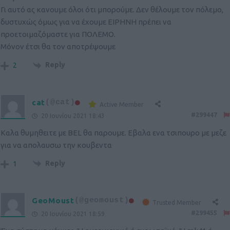
Γι αυτό ας κανουμε όλοι ότι μπορούμε. Δεν θέλουμε τον πόλεμο,
δυστυχώς όμως για να έχουμε ΕΙΡΗΝΗ πρέπει να
προετοιμαζόμαστε για ΠΟΛΕΜΟ.
Μόνον έτσι θα τον αποτρέψουμε
Reply
2
cat
(@cat)
Active Member
#299447
20 Ιουνίου 2021 18:43
Καλα θυμηθειτε με BEL θα παρουμε. Εβαλα ενα τσιπουρο με μεζε
για να απολαυσω την κουβεντα
Reply
1
GeoMoust
(@geomoust)
Trusted Member
#299455
20 Ιουνίου 2021 18:59