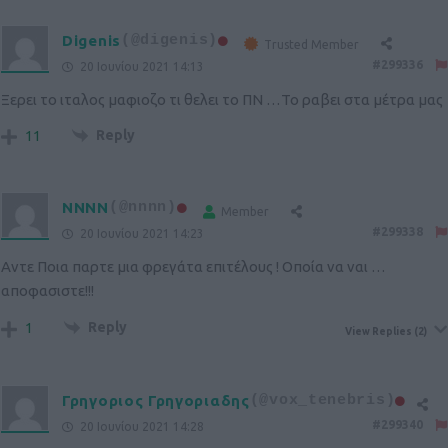
Digenis
(@digenis)
Trusted Member
#299336
20 Ιουνίου 2021 14:13
Ξερει το ιταλος μαφιοζο τι θελει το ΠΝ …Το ραβει στα μέτρα μας
Reply
11
NNNN
(@nnnn)
Member
#299338
20 Ιουνίου 2021 14:23
Αντε Ποια παρτε μια φρεγάτα επιτέλους ! Οποία να ναι …
αποφασιστε!!!
Reply
1
View Replies
(2)
Γρηγοριος Γρηγοριαδης
(@vox_tenebris)
#299340
20 Ιουνίου 2021 14:28