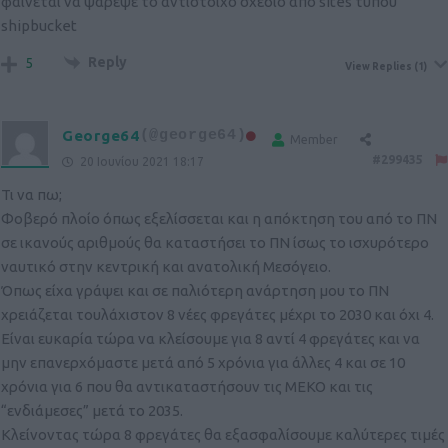
φαίνεται να ψάρεψε το αντίστοιχο σχέδιο από sites τύπου
shipbucket
Reply
5
View Replies
(1)
George64
(@george64)
Member
#299435
20 Ιουνίου 2021 18:17
Τι να πω;
Φοβερό πλοίο όπως εξελίσσεται και η απόκτηση του από το ΠΝ
σε ικανούς αριθμούς θα καταστήσει το ΠΝ ίσως το ισχυρότερο
ναυτικό στην κεντρική και ανατολική Μεσόγειο.
Όπως είχα γράψει και σε παλιότερη ανάρτηση μου το ΠΝ
χρειάζεται τουλάχιστον 8 νέες φρεγάτες μέχρι το 2030 και όχι 4.
Είναι ευκαρία τώρα να κλείσουμε για 8 αντί 4 φρεγάτες και να
μην επανερχόμαστε μετά από 5 χρόνια για άλλες 4 και σε 10
χρόνια για 6 που θα αντικαταστήσουν τις ΜΕΚΟ και τις
“ενδιάμεσες” μετά το 2035.
Κλείνοντας τώρα 8 φρεγάτες θα εξασφαλίσουμε καλύτερες τιμές