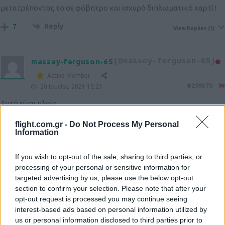
μετατρέποντας το σε φόβητρο και ισχυρό διπλωματικό χαρτί !
Reply
7
View Replies
(1)
massey-ferguson-65
(@massey-ferguson-65)
Active Member
#299370
20 Ιουνίου 2021 15:23
Αυτό είναι πλοίο….
16 aster30 μια 64 ssm2 ή 32 ssm2 και 24 aster30 !!!!
flight.com.gr -
Do Not Process My Personal
Μπράβο στους Ιταλούς!!!!
Information
Συνδιασμός aster30 και ssm2!!!!!
Κορυφή!!!!!
If you wish to opt-out of the sale, sharing to third parties, or
processing of your personal or sensitive information for
Reply
4
View Replies
(2)
targeted advertising by us, please use the below opt-out
section to confirm your selection. Please note that after your
opt-out request is processed you may continue seeing
Strike-Eagle-13
(@strike-eagle-13)
interest-based ads based on personal information utilized by
us or personal information disclosed to third parties prior to
Member