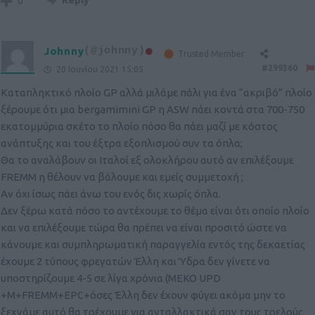
Reply
0
Johnny
(@johnny)
Trusted Member
#299360
20 Ιουνίου 2021 15:05
Καταπληκτικό πλοίο GP αλλά μιλάμε πάλι για ένα “ακριβό” πλοίο
ξέρουμε ότι μια bergamimini GP η ASW πάει κοντά στα 700-750
εκατομμύρια σκέτο το πλοίο πόσο θα πάει μαζί με κόστος
ανάπτυξης και του έξτρα εξοπλισμού συν τα όπλα;
Θα το αναλάβουν οι Ιταλοί εξ ολοκλήρου αυτό αν επιλέξουμε
FREMM η θέλουν να βάλουμε και εμείς συμμετοχή ;
Αν όχι ίσως πάει άνω του ενός δις χωρίς όπλα.
Δεν ξέρω κατά πόσο το αντέχουμε το θέμα είναι ότι οποίο πλοίο
και να επιλέξουμε τώρα θα πρέπει να είναι προσιτό ώστε να
κάνουμε και συμπληρωματική παραγγελία εντός της δεκαετίας
έχουμε 2 τύπους φρεγατών Έλλη και Ύδρα δεν γίνετε να
υποστηρίζουμε 4-5 σε λίγα χρόνια (ΜΕΚΟ UPD
+M+FREMM+EPC+όσες Έλλη δεν έχουν φύγει ακόμα μην το
ξεχνάμε αυτό θα τρέχουμε για ανταλλακτικά σαν τους τρελούς