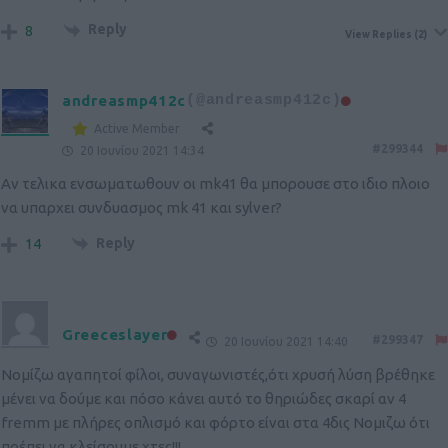
Reply
8
View Replies
(2)
andreasmp412c
(@andreasmp412c)
Active Member
#299344
20 Ιουνίου 2021 14:34
Αν τελικα ενσωματωθουν οι mk41 θα μπορουσε στο ιδιο πλοιο
να υπαρχει συνδυασμος mk 41 και sylver?
Reply
14
Greeceslayer
#299347
20 Ιουνίου 2021 14:40
Νομίζω αγαπητοί φίλοι, συναγωνιστές,ότι χρυσή λύση βρέθηκε
μένει να δούμε και πόσο κάνει αυτό το θηριώδες σκαρί αν 4
fremm με πλήρες οπλισμό και φόρτο είναι στα 4δις Νομιζω ότι
πρέπει να κλείσουμε χτες!!!