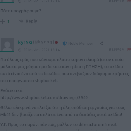
#299416
20 Ιουνίου 2021 17:14
Πότε υπογράφουμε?…
Reply
1
kyrNG
(@kyrng)
Noble Member
#299434
20 Ιουνίου 2021 18:14
Για όλους εμάς που κάνουμε πλαστικομοντελισμό (στον οποίο
μάλιστα μας μύησε προ δεκαετιών η ίδια η ΠΤΗΣΗ), το σχέδιο
αυτό είναι ένα από τα δεκάδες που ανεβάζουν διάφοροι χρήστες
στο πασίγνωστο shipbucket.
Ενδεικτικά:
http://www.shipbucket.com/drawings/3949
Θέλω ειλικρινά να ελπίζω ότι η όλη υπόθεση εργασίας για τους
Mk41 δεν βασίζεται απλά σε ένα από τα δεκάδες αυτά σχέδια!
Υ.Γ. Προς το παρόν, πάντως, μάλλον το difesa.forumfree.it