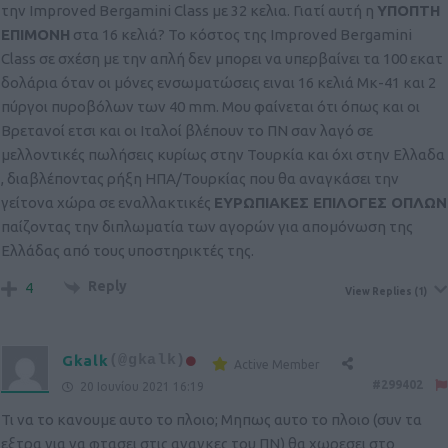
την Improved Bergamini Class με 32 κελια. Γιατί αυτή η
ΥΠΟΠΤΗ
ΕΠΙΜΟΝΗ
στα 16 κελιά? Το κόστος της Improved Bergamini
Class σε σχέση με την απλή δεν μπορει να υπερβαίνει τα 100 εκατ
δολάρια όταν οι μόνες ενσωματώσεις ειναι 16 κελιά Μκ-41 και 2
πύργοι πυροβόλων των 40 mm. Μου φαίνεται ότι όπως και οι
Βρετανοί ετσι και οι Ιταλοί βλέπουν το ΠΝ σαν λαγό σε
μελλοντικές πωλήσεις κυρίως στην Τουρκία και όχι στην Ελλαδα
, διαβλέποντας ρήξη ΗΠΑ/Τουρκίας που θα αναγκάσει την
γείτονα χώρα σε εναλλακτικές
ΕΥΡΩΠΙΑΚΕΣ ΕΠΙΛΟΓΕΣ ΟΠΛΩΝ
παίζοντας την διπλωματία των αγορών για απομόνωση της
Ελλάδας από τους υποστηρικτές της.
Reply
4
View Replies
(1)
Gkalk
(@gkalk)
Active Member
#299402
20 Ιουνίου 2021 16:19
Τι να το κανουμε αυτο το πλοιο; Μηπως αυτο το πλοιο (συν τα
εξτρα για να φτασει στις αναγκες του ΠΝ) θα χωρεσει στο