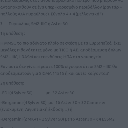
εξειδικευμένες στον ανθυποβρυχιακό πόλεμο, που μπορούν να
ανταποκριθούν σε ένα υπερ-κορεσμένο περιβάλλον (ραντάρ +
πολλούς Α/Α πυραύλους). Σύνολο 4 + 4 (μελλοντικά?)
3. Πυραύλους SM2-IIIC ή Aster 30.
1η υπόθεση :
Η MMSC το πιο αδύνατο πλοίο σε σχέση με τα Ευρωπαϊκά, έχει
μεγάλες πιθανότητες μόνο με TICO ή AB, αποδέσμευση όπλων
SM2 –IIIC, LRASM και επενδύσεις ΗΠΑ στα ναυπηγεία…
Εάν αυτό δεν γίνει, είμαστε 100% σίγουροι ότι οι SM2 –IIIC θα
αποδεσμευτούν για SIGMA 11515 ή και αυτές καίγονται?
2η υπόθεση:
-FDI (4 Sylver 50) με 32 Aster 30
-Bergamini (4 Sylver 50) με 16 Aster 30 + 32 Camm-er
(ενισχυμένη Αιγυπτιακή έκδοση…) ή
-Bergamini (2 ΜΚ41+ 2 Sylver 50) με 16 Aster 30 + 64 ESSM2