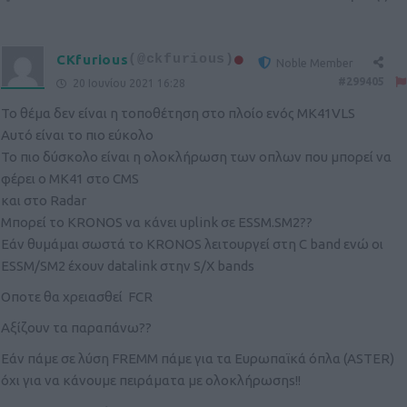
CKfurious
(@ckfurious)
Noble Member
#299405
20 Ιουνίου 2021 16:28
Το θέμα δεν είναι η τοποθέτηση στο πλοίο ενός MK41VLS
Αυτό είναι το πιο εύκολο
Το πιο δύσκολο είναι η ολοκλήρωση των οπλων που μπορεί να
φέρει ο MK41 στο CMS
και στο Radar
Μπορεί το KRONOS να κάνει uplink σε ESSM.SM2??
Εάν θυμάμαι σωστά το KRONOS λειτουργεί στη C band ενώ οι
ESSM/SM2 έχουν datalink στην S/X bands
Οποτε θα χρειασθεί FCR
Αξίζουν τα παραπάνω??
Εάν πάμε σε λύση FREMM πάμε για τα Ευρωπαϊκά όπλα (ASTER)
όχι για να κάνουμε πειράματα με ολοκλήρωσηs!!