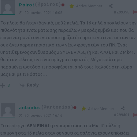
Poirot
(@poirot)
Active Member
#299398
20 Ιουνίου 2021 16:08
Το πλοίο θα ήταν ιδανικό, με 32 κελιά. Τα 16 απλά αποκλείουν την
πιθανότητα ενσωμάτωσης πυραύλων μακράς εμβέλειας που θα
επιμείνω μονότονα να υποστηρίζω ότι πρέπει να είναι εκ των ων
ουκ άνευ χαρακτηριστικό των νέων φρεγατών του ΠΝ. Ένας
υποτιθέμενος συνδυασμός 2 SYLVER A50, (η και A70;), και 2 Mk41.
θα ήταν τέλειος αν είναι πράγματι εφικτός. Μέγα ερώτημα
παραμένει ωστόσο τι προσφέρεται από τους Ιταλούς στη χώρα
μας και με τι κόστος…
Reply
3
antonios
(@antonios)
Active Member
#299401
20 Ιουνίου 2021 16:16
Το περίεργο
ΔΕΝ ΕΙΝΑΙ
η ενσωμάτωση του Μκ-41 αλλά η
επιμονή στα 16 κελια οταν σε ναυτικα σαλονια εχουν επιδειξει