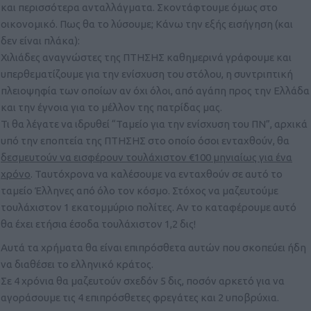
και περισσότερα ανταλλάγματα. Σκοντάφτουμε όμως στο
οικονομικό. Πως θα το λύσουμε; Κάνω την εξής εισήγηση (και
δεν είναι πλάκα):
Χιλιάδες αναγνώστες της ΠΤΗΣΗΣ καθημερινά γράφουμε και
υπερθεματίζουμε για την ενίσχυση του στόλου, η συντριπτική
πλειοψηφία των οποίων αν όχι όλοι, από αγάπη προς την Ελλάδα
και την έγνοια για το μέλλον της πατρίδας μας.
Τι θα λέγατε να ιδρυθεί “Ταμείο για την ενίσχυση του ΠΝ”, αρχικά
υπό την εποπτεία της ΠΤΗΣΗΣ στο οποίο όσοι ενταχθούν, θα
δεσμευτούν να εισφέρουν τουλάχιστον €100 μηνιαίως για ένα
χρόνο
. Ταυτόχρονα να καλέσουμε να ενταχθούν σε αυτό το
ταμείο Έλληνες από όλο τον κόσμο. Στόχος να μαζευτούμε
τουλάχιστον 1 εκατομμύριο πολίτες. Αν το καταφέρουμε αυτό
θα έχει ετήσια έσοδα τουλάχιστον 1,2 δις!
Αυτά τα χρήματα θα είναι επιπρόσθετα αυτών που σκοπεύει ήδη
να διαθέσει το ελληνικό κράτος.
Σε 4 χρόνια θα μαζευτούν σχεδόν 5 δις, ποσόν αρκετό για να
αγοράσουμε τις 4 επιπρόσθετες φρεγάτες και 2 υποβρύχια.