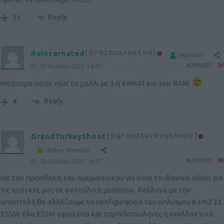
Reply
11
Reincarnated
(@reincarnated)
Member
#299353
20 Ιουνίου 2021 14:47
Μαστορα ποσο παει το μαλλι με 3 ή 4 Mk41 και ενα RAM;
Reply
4
GrandTurkeyShoot
(@grandturkeyshoot)
Active Member
#299355
20 Ιουνίου 2021 14:57
Με την προσθηκη του αμερικανικού vls είναι το ιδανικό πλοίο για
τις ανάγκες μας σε ανατολική μεσόγειο. Ανάλογα με την
αποστολή θα αλλάζουμε το configuration του οπλισμου 8 sm2 32
ESSM, όλα ESSM αφού έχει και τορπιλοσωληνες η εναλλακτικά