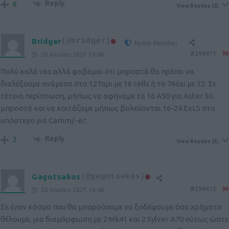
Reply
6
View Replies
(2)
Bridger
(@bridger)
Noble Member
#299411
20 Ιουνίου 2021 16:48
Πολύ καλά νέα αλλά φοβάμαι ότι μπροστά θα πρέπει να
διαλέξουμε ανάμεσα στο 127αρι με 16 cells ή το 76άει με 32. Σε
τέτοια περίπτωση, μήπως να αφήναμε τα 16 Α50 για Aster 30
μπροστά και να κοιτάζαμε μήπως βολεύονται 16-24 ExLS στο
υπόστεγο για Camm/-er;
Reply
2
View Replies
(3)
Gagotsakos
(@gagotsakos)
#299412
20 Ιουνίου 2021 16:48
Σε έναν κόσμο που θα μπορούσαμε να ξοδέψουμε όσα χρήματα
θέλουμε, μια διαμόρφωση με 2 Mk41 και 2 Sylver A70 ούτως ώστε