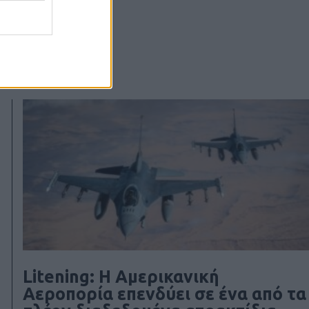
Litening: Η Αμερικανική
Αεροπορία επενδύει σε ένα από τα