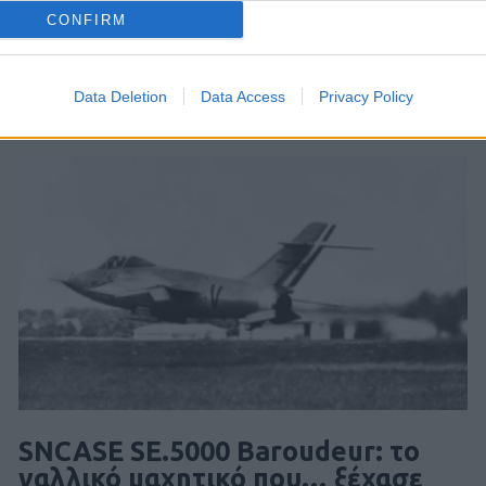
CONFIRM
Data Deletion
Data Access
Privacy Policy
SNCASE SE.5000 Baroudeur: το
γαλλικό μαχητικό που… ξέχασε