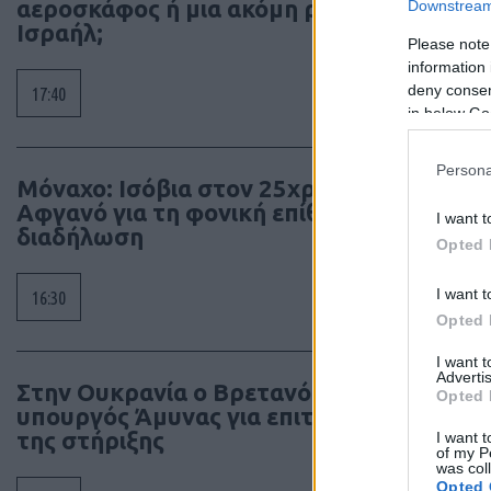
αεροσκάφος ή μια ακόμη ρήξη με το
Downstream 
συγγρ
Ισραήλ;
Please note
information 
deny consent
17:40
in below Go
Persona
Μόναχο: Ισόβια στον 25χρονο
Αφγανό για τη φονική επίθεση σε
I want t
διαδήλωση
Opted 
I want t
16:30
Opted 
I want 
Advertis
Στην Ουκρανία ο Βρετανός
Opted 
υπουργός Άμυνας για επιτάχυνση
της στήριξης
I want t
of my P
was col
Opted 