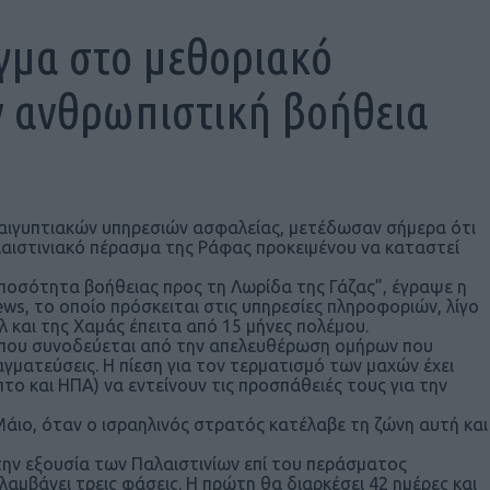
ιγμα στο μεθοριακό
ν ανθρωπιστική βοήθεια
 αιγυπτιακών υπηρεσιών ασφαλείας, μετέδωσαν σήμερα ότι
παλαιστινιακό πέρασμα της Ράφας προκειμένου να καταστεί
ποσότητα βοήθειας προς τη Λωρίδα της Γάζας”, έγραψε η
ews, το οποίο πρόσκειται στις υπηρεσίες πληροφοριών, λίγο
 και της Χαμάς έπειτα από 15 μήνες πολέμου.
ς που συνοδεύεται από την απελευθέρωση ομήρων που
γματεύσεις. Η πίεση για τον τερματισμό των μαχών έχει
πτο και ΗΠΑ) να εντείνουν τις προσπάθειές τους για την
Μάιο, όταν ο ισραηλινός στρατός κατέλαβε τη ζώνη αυτή και
την εξουσία των Παλαιστινίων επί του περάσματος
αμβάνει τρεις φάσεις. Η πρώτη θα διαρκέσει 42 ημέρες και