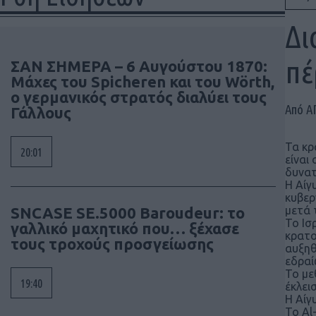
Δι
πέ
ΣΑΝ ΣΗΜΕΡΑ – 6 Αυγούστου 1870:
Μάχες του Spicheren και του Wörth,
ο γερμανικός στρατός διαλύει τους
Από Α
Γάλλους
Τα κρ
20:01
είναι
δυνατ
Η Αίγ
κυβερ
SNCASE SE.5000 Baroudeur: το
μετά 
Το Ισ
γαλλικό μαχητικό που… ξέχασε
κρατο
τους τροχούς προσγείωσης
αυξηθ
εδραί
Το με
19:40
έκλει
Η Αίγ
Το Al