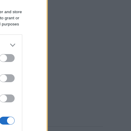
er and store
to grant or
ed purposes