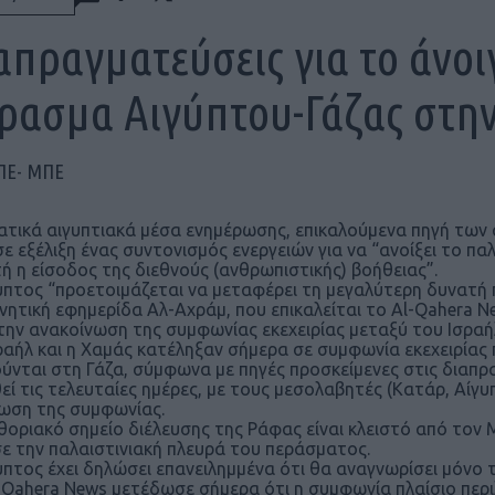
απραγματεύσεις για το άνο
ρασμα Αιγύπτου-Γάζας στη
ΠΕ- ΜΠΕ
ατικά αιγυπτιακά μέσα ενημέρωσης, επικαλούμενα πηγή των
 σε εξέλιξη ένας συντονισμός ενεργειών για να “ανοίξει το 
ή η είσοδος της διεθνούς (ανθρωπιστικής) βοήθειας”.
υπτος “προετοιμάζεται να μεταφέρει τη μεγαλύτερη δυνατή 
νητική εφημερίδα Αλ-Αχράμ, που επικαλείται το Al-Qahera N
την ανακοίνωση της συμφωνίας εκεχειρίας μεταξύ του Ισραήλ
ραήλ και η Χαμάς κατέληξαν σήμερα σε συμφωνία εκεχειρία
ύνται στη Γάζα, σύμφωνα με πηγές προσκείμενες στις διαπρα
εί τις τελευταίες ημέρες, με τους μεσολαβητές (Κατάρ, Αίγυ
ωση της συμφωνίας.
θοριακό σημείο διέλευσης της Ράφας είναι κλειστό από τον 
σε την παλαιστινιακή πλευρά του περάσματος.
υπτος έχει δηλώσει επανειλημμένα ότι θα αναγνωρίσει μόνο 
-Qahera News μετέδωσε σήμερα ότι η συμφωνία πλαίσιο περιλ