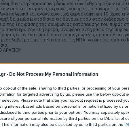
ριλαμβάνει την προσωρινή διακοπή των εχθροπραξιών από τ
εων από κατοικημένες περιοχές και προς τα σύνορα της Γάζ
λινά πολεμικά και αναγνωριστικά αεροσκάφη επί 10 ώρες την
ραήλ θα μειώσει σταδιακά τις δυνάμεις του στον διάδρομο 
εια της 1ης φάσης της συμφωνίας κατάπαυσης του πυρός στ
το αργότερο την 50ή ημέρα, αναφέρει αντίγραφο της συμφων
δρομος ήταν ένα εμπόδιο στις προηγούμενες προσπάθειες για
 μεσολαβεί μαζί με το Κατάρ και τις ΗΠΑ, να απαιτεί από τ
άιο.
 ΑΡΧΕΙΟΥ
.gr -
Do Not Process My Personal Information
Ακολουθήστε το
ΠΤΗΣΗ
στο
Google News
to opt-out of the sale, sharing to third parties, or processing of your per
και μάθετε πρώτοι όλες τις ειδήσεις.
formation for targeted advertising by us, please use the below opt-out s
r selection. Please note that after your opt-out request is processed y
θρα που δημοσιεύονται στο flight.com.gr εκφράζουν τους σ
eing interest-based ads based on personal information utilized by us or
ι απαραίτητα τον ιστότοπο. Απαγορεύεται η αναδημοσίευση 
disclosed to third parties prior to your opt-out. You may separately opt-
ση. Σε αντίθετη περίπτωση θα λαμβάνονται νομικά μέτρα. Ο 
losure of your personal information by third parties on the IAB’s list of
ρεί το δικαίωμα ελέγχου των σχολίων, τα οποία εκφράζουν 
. This information may also be disclosed by us to third parties on the
IA