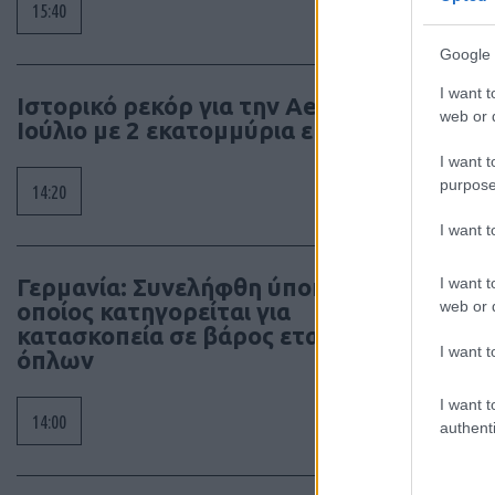
15:40
Google 
I want t
Ιστορικό ρεκόρ για την Aegean τον
web or d
Ιούλιο με 2 εκατομμύρια επιβάτες
I want t
purpose
14:20
I want 
Γερμανία: Συνελήφθη ύποπτος ο
I want t
web or d
οποίος κατηγορείται για
κατασκοπεία σε βάρος εταιρίας
I want t
όπλων
I want t
14:00
authenti