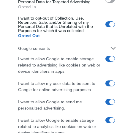
19:20
Personal Data for Targeted Advertising.
Opted In
I want to opt-out of Collection, Use,
Retention, Sale, and/or Sharing of my
ΕΞΕΛΙΞΗ: H Τουρκία στέλνει όλους τους
Personal Data that Is Unrelated with the
Purposes for which it was collected.
εκτοξευτές της MLRS και τους
Opted Out
πυραύλους ATACMS στην Ουκρανία
Google consents
19:05
I want to allow Google to enable storage
related to advertising like cookies on web or
device identifiers in apps.
Και η Lufthansa απορρίπτει τα πρώτα
I want to allow my user data to be sent to
Boeing 777-9 – Νέος πονοκέφαλος για
Google for online advertising purposes.
την αμερικανική εταιρεία
I want to allow Google to send me
personalized advertising.
18:40
I want to allow Google to enable storage
related to analytics like cookies on web or
device identifiers in apps.