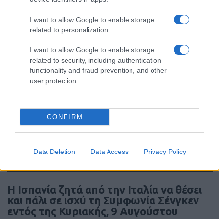
Drakon: το μεγαλύτερο υποβρύχιο που
ναυπηγήθηκε στη Γερμανία παραδίδεται
I want to allow Google to enable storage
στο Ισραήλ
related to personalization.
I want to allow Google to enable storage
18:40
related to security, including authentication
functionality and fraud prevention, and other
user protection.
ΣΑΝ ΣΗΜΕΡΑ – 7 Αυγούστου 2008: Ο
Πόλεμος της Νότιας Οσσετίας, η
CONFIRM
σύγκρουση των 10 ημερών
18:01
Data Deletion
Data Access
Privacy Policy
Η Ισπανία ζητά από την Ιταλία να θέσει
και πάλι σε ισχύ τη Συμφωνία Σένγκεν
εντός της Κυριακής, 9 Αυγούστου