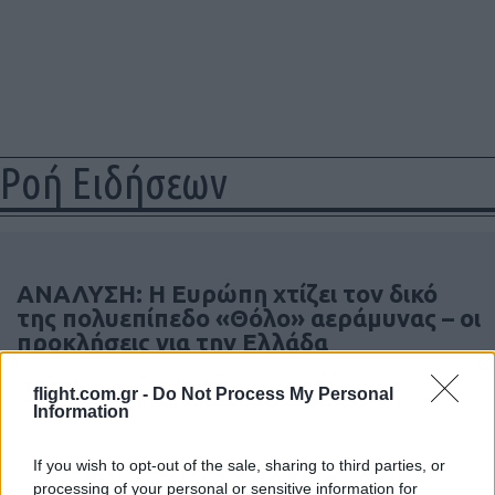
Ροή Ειδήσεων
ΑΝΑΛΥΣΗ: Η Ευρώπη χτίζει τον δικό
της πολυεπίπεδο «Θόλο» αεράμυνας – οι
προκλήσεις για την Ελλάδα
flight.com.gr -
Do Not Process My Personal
21:05
Information
If you wish to opt-out of the sale, sharing to third parties, or
processing of your personal or sensitive information for