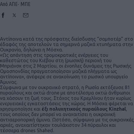
Από ΑΠΕ- ΜΠΕ
Αντίποινα κατά της πρόσφατης διείσδυσης “σαμποτέρ” στο
έδαφός της αποτελούν τα σημερινά μαζικά χτυπήματα στην
Ουκρανία, δηλώνει η Μόσχα.
«Ως απάντηση στις τρομοκρατικές ενέργειες του
καθεστώτος του Κιέβου στη (ρωσική) περιοχή του
Μπριάνσκ στις 2 Μαρτίου, οι ένοπλες δυνάμεις της Ρωσικής
Ομοσπονδίας πραγματοποίησαν μαζικά πλήγματα ως
αντίποινα», ανέφερε σε ανακοίνωση το ρωσικό υπουργείο
Άμυνας.
Σύμφωνα με τον ουκρανικό στρατό, η Ρωσία εκτόξευσε 81
πυραύλους και οκτώ drone με αποτέλεσμα οκτώ άνθρωποι
να χάσουν τη ζωή τους. Στόχος του Κρεμλίνου ήταν κυρίως
ενεργειακές εγκαταστάσεις της χώρας. Η Μόσχα φέρεται να
χρησιμοποίησε και
έξι πολυχητικούς πυραύλους Kinzhal
,
τους οποίους δεν μπορεί να αναχαιτίσει η ουκρανική
αντιαεροπορική άμυνα. Ωστόσο, σύμφωνα με τις ουκρανικές
αρχές, αναχαιτίστηκαν τουλάχιστον 34 πύραυλοι και
τέσσερα drones Shahed.