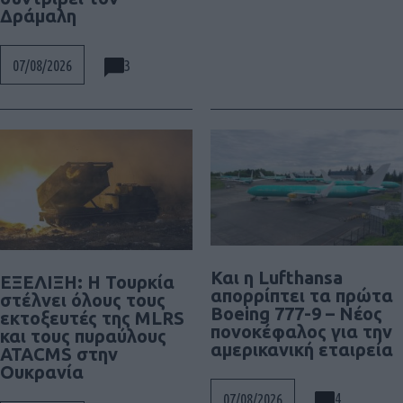
Δράμαλη
3
07/08/2026
Και η Lufthansa
ΕΞΕΛΙΞΗ: H Τουρκία
απορρίπτει τα πρώτα
στέλνει όλους τους
Boeing 777-9 – Νέος
εκτοξευτές της MLRS
πονοκέφαλος για την
και τους πυραύλους
αμερικανική εταιρεία
ATACMS στην
Ουκρανία
4
07/08/2026