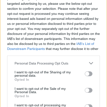
Μη επανδρωμένα επιφανείας Magura
targeted advertising by us, please use the below opt-out
εξαπέλυσαν drones κατά ρωσικών
section to confirm your selection. Please note that after your
ραντάρ στην Κριμαία – βίντεο
opt-out request is processed you may continue seeing
interest-based ads based on personal information utilized by
us or personal information disclosed to third parties prior to
20:20
your opt-out. You may separately opt-out of the further
disclosure of your personal information by third parties on the
IAB’s list of downstream participants. This information may
also be disclosed by us to third parties on the
IAB’s List of
ΣΑΝ ΣΗΜΕΡΑ – 26 Ιουλίου/7 Αυγούστου
Downstream Participants
that may further disclose it to other
1822: Μάχη των Δερβενακίων, ο
third parties.
Κολοκοτρώνης συντρίβει τον Δράμαλη
Please note that this website/app uses one or more Google
Personal Data Processing Opt Outs
services and may gather and store information including but
20:01
not limited to your visit or usage behaviour. You may click to
I want to opt-out of the Sharing of my
personal data.
grant or deny consent to Google and its third-party tags to
Opted In
use your data for below specified purposes in below Google
consent section.
H Saab πάει για διπλασιασμό της
I want to opt-out of the Sale of my
Personal Data.
παραγωγής των Gripen
Opted In
I want to opt-out of processing my