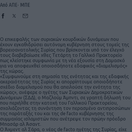
Από ΑΠΕ- ΜΠΕ
Ο επικεφαλής των συριακών κουρδικών δυνάμεων που
έχουν εγκαθιδρύσει αυτόνομη κυβέρνηση στους τομείς της
βορειοανατολικής Συρίας που βρίσκονται υπό τον έλεγχό
τους διαβεβαίωσε χθες Τετάρτη το Γαλλικό Πρακτορείο
πως κλείστηκε συμφωνία με τη νέα εξουσία στη Δαμασκό
για να αποφευχθεί οποιοσδήποτε εδαφικός «διαμελισμός»
της χώρας.
«Συμφωνούμε στη σημασία της ενότητας και της εδαφικής
ακεραιότητας της Συρίας κι απορρίπτουμε οποιοδήποτε
σχέδιο διαμελισμού που θα απειλούσε την ενότητα της
χώρας», ανέφερε ο ηγέτης των Συριακών Δημοκρατικών
Δυνάμεων (ΣΔΔ), ο Μαζλούμ Άμπντι, σε γραπτή δήλωσή του
που περιήλθε στην κατοχή του Γαλλικού Πρακτορείου,
σχολιάζοντας τη συνάντηση τον περασμένο αντιπροσώπων
της παράταξής του και της de facto κυβέρνησης της
συμμαχίας ισλαμιστών που ανέτρεψε τον πρώην πρόεδρο
Μπασάρ αλ Άσαντ.
Ο Άχμεντ αλ Σάρα, ο νέος de facto ηγέτης της Συρίας, είχε