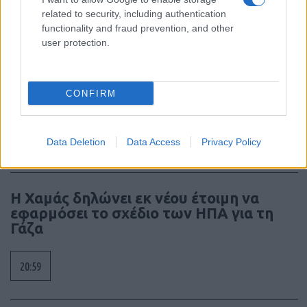
related to security, including authentication
functionality and fraud prevention, and other
user protection.
Πλοίο «Nadezhda»: Χτυπήθηκε από
ουκρανικά drones καθ’ οδόν προς τη
Ρωσία – Ρυμουλκήθηκε σε τουρκικό
CONFIRM
λιμάνι
07:23
Data Deletion
Data Access
Privacy Policy
Η Χαμάς δηλώνει εκ νέου έτοιμη να
εφαρμόσει το σχέδιο των ΗΠΑ για τη
Γάζα
20:59