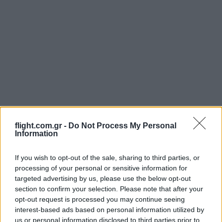
flight.com.gr -
Do Not Process My Personal
Information
Login
If you wish to opt-out of the sale, sharing to third parties, or
processing of your personal or sensitive information for
Please login to comment
targeted advertising by us, please use the below opt-out
section to confirm your selection. Please note that after your
0
COMMENTS
opt-out request is processed you may continue seeing
interest-based ads based on personal information utilized by
us or personal information disclosed to third parties prior to