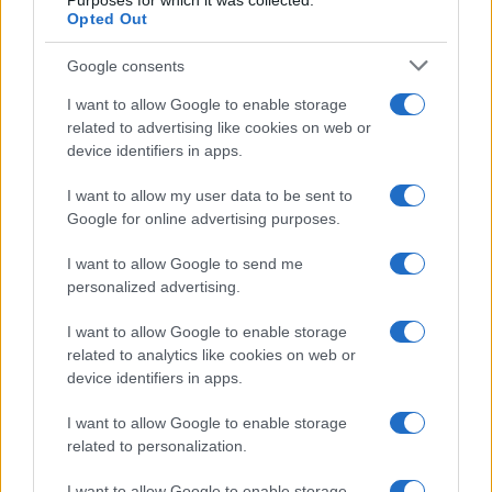
Purposes for which it was collected.
Μεξικό με 4 νεκρούς;
Opted Out
Google consents
09:30
I want to allow Google to enable storage
related to advertising like cookies on web or
device identifiers in apps.
Το Βερολίνο θα επεκτείνει την έρευνα
για την ασφάλεια από τα drones μετά το
I want to allow my user data to be sent to
περιστατικό σε αεροδρόμιο
Google for online advertising purposes.
I want to allow Google to send me
09:10
personalized advertising.
I want to allow Google to enable storage
related to analytics like cookies on web or
Ευρωπαϊκή Επιτροπή: Επιταχύνει το
device identifiers in apps.
IRIS² με 348 δορυφόρους για ασφαλείς
ευρωπαϊκές επικοινωνίες
I want to allow Google to enable storage
related to personalization.
07:45
I want to allow Google to enable storage