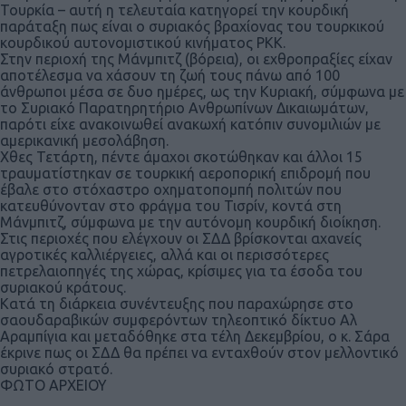
Τουρκία – αυτή η τελευταία κατηγορεί την κουρδική
παράταξη πως είναι ο συριακός βραχίονας του τουρκικού
κουρδικού αυτονομιστικού κινήματος PKK.
Στην περιοχή της Μάνμπιτζ (βόρεια), οι εχθροπραξίες είχαν
αποτέλεσμα να χάσουν τη ζωή τους πάνω από 100
άνθρωποι μέσα σε δυο ημέρες, ως την Κυριακή, σύμφωνα με
το Συριακό Παρατηρητήριο Ανθρωπίνων Δικαιωμάτων,
παρότι είχε ανακοινωθεί ανακωχή κατόπιν συνομιλιών με
αμερικανική μεσολάβηση.
Χθες Τετάρτη, πέντε άμαχοι σκοτώθηκαν και άλλοι 15
τραυματίστηκαν σε τουρκική αεροπορική επιδρομή που
έβαλε στο στόχαστρο οχηματοπομπή πολιτών που
κατευθύνονταν στο φράγμα του Τισρίν, κοντά στη
Μάνμπιτζ, σύμφωνα με την αυτόνομη κουρδική διοίκηση.
Στις περιοχές που ελέγχουν οι ΣΔΔ βρίσκονται αχανείς
αγροτικές καλλιέργειες, αλλά και οι περισσότερες
πετρελαιοπηγές της χώρας, κρίσιμες για τα έσοδα του
συριακού κράτους.
Κατά τη διάρκεια συνέντευξης που παραχώρησε στο
σαουδαραβικών συμφερόντων τηλεοπτικό δίκτυο Αλ
Αραμπίγια και μεταδόθηκε στα τέλη Δεκεμβρίου, ο κ. Σάρα
έκρινε πως οι ΣΔΔ θα πρέπει να ενταχθούν στον μελλοντικό
συριακό στρατό.
ΦΩΤΟ ΑΡΧΕΙΟΥ