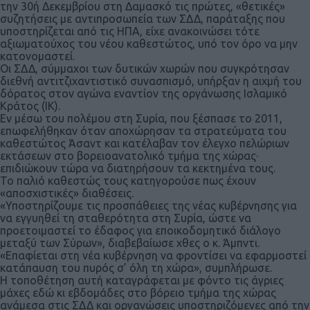
την 30ή Δεκεμβρίου στη Δαμασκό τις πρώτες, «θετικές»
συζητήσεις με αντιπροσωπεία των ΣΔΔ, παράταξης που
υποστηρίζεται από τις ΗΠΑ, είχε ανακοινώσει τότε
αξιωματούχος του νέου καθεστώτος, υπό τον όρο να μην
κατονομαστεί.
Οι ΣΔΔ, σύμμαχοι των δυτικών χωρών που συγκρότησαν
διεθνή αντιτζιχαντιστικό συνασπισμό, υπήρξαν η αιχμή του
δόρατος στον αγώνα εναντίον της οργάνωσης Ισλαμικό
Κράτος (ΙΚ).
Εν μέσω του πολέμου στη Συρία, που ξέσπασε το 2011,
επωφελήθηκαν όταν αποχώρησαν τα στρατεύματα του
καθεστώτος Άσαντ και κατέλαβαν τον έλεγχο πελώριων
εκτάσεων στο βορειοανατολικό τμήμα της χώρας·
επιδιώκουν τώρα να διατηρήσουν τα κεκτημένα τους.
Το παλιό καθεστώς τους κατηγορούσε πως έχουν
«αποσχιστικές» διαθέσεις.
«Υποστηρίζουμε τις προσπάθειες της νέας κυβέρνησης για
να εγγυηθεί τη σταθερότητα στη Συρία, ώστε να
προετοιμαστεί το έδαφος για εποικοδομητικό διάλογο
μεταξύ των Σύρων», διαβεβαίωσε χθες ο κ. Άμπντι.
«Επαφίεται στη νέα κυβέρνηση να φροντίσει να εφαρμοστεί
κατάπαυση του πυρός σ’ όλη τη χώρα», συμπλήρωσε.
Η τοποθέτηση αυτή καταγράφεται με φόντο τις άγριες
μάχες εδώ κι εβδομάδες στο βόρειο τμήμα της χώρας
ανάμεσα στις ΣΔΔ και οργανώσεις υποστηριζόμενες από την