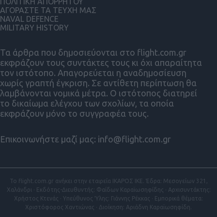
ΠΟΛΙΤΙΚΗ ΑΠΟΡΡΗΤΟΥ
ΑΓΟΡΑΣΤΕ ΤΑ ΤΕΥΧΗ ΜΑΣ
NAVAL DEFENCE
MILITARY HISTORY
Τα άρθρα που δημοσιεύονται στο flight.com.gr
εκφράζουν τους συντάκτες τους κι όχι απαραίτητα
τον ιστότοπο. Απαγορεύεται η αναδημοσίευση
χωρίς γραπτή έγκριση. Σε αντίθετη περίπτωση θα
λαμβάνονται νομικά μέτρα. Ο ιστότοπος διατηρεί
το δικαίωμα ελέγχου των σχολίων, τα οποία
εκφράζουν μόνο το συγγραφέα τους.
Επικοινωνήστε μαζί μας:
info@flight.com.gr
Το flight.com.gr ανήκει στην εταιρεία ΙΚΑΡΟΣ ΙΚΕ. Έδρα: Μεσογείων 321,
Χαλάνδρι · Εκδότης-Διευθυντής: Φαίδων Καραϊωσηφίδης · Αρχισυντάκτης:
Χρήστος Κτενάς · Υπεύθυνος Ύλης: Γιάννης Ρέκκας · Εμπορικά θέματα:
Χριστόφορος Χαντιώνας · Διοίκηση: Αριάδνη Καραϊωσηφίδη.