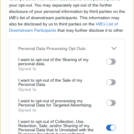
your opt-out. You may separately opt-out of the further
disclosure of your personal information by third parties on the
IAB’s list of downstream participants. This information may
also be disclosed by us to third parties on the
IAB’s List of
Downstream Participants
that may further disclose it to other
third parties.
Ροή Ειδήσεων
Please note that this website/app uses one or more Google
Personal Data Processing Opt Outs
services and may gather and store information including but
not limited to your visit or usage behaviour. You may click to
I want to opt-out of the Sharing of my
personal data.
grant or deny consent to Google and its third-party tags to
Opted In
use your data for below specified purposes in below Google
Η Ινδία χτυπά την πόρτα μαχητού 6ης
consent section.
I want to opt-out of the Sale of my
γενιάς μέσω του διαδόχου FCAS
Personal Data.
Opted In
09:40
I want to opt-out of processing my
Personal Data for Targeted Advertising.
Opted In
I want to opt-out of Collection, Use,
Στρατιωτική παρεμβολή GPS συνδέεται
Retention, Sale, and/or Sharing of my
Personal Data that Is Unrelated with the
με συντριβή αεροσκάφους στο Νέο